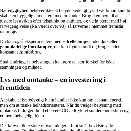
Bæredygtighed behøver ikke at betyde kedeligt lys. Tværtimod kan du
skabe en hyggelig atmosfære med omtanke. Brug dæmpere til at
justere lysstyrken efter tidspunkt og aktivitet, og vælg pærer med høj
farvegengivelse (Ra-værdi over 90), så farverne i hjemmet fremstår
naturlige.
Du kan også eksperimentere med
solcellelamper
udendørs eller
genopladelige bordlamper
, der kan flyttes rundt og bruges uden
konstant strømforbrug.
Små ændringer i belysningen kan gøre en stor forskel for både
stemningen og miljøet.
Lys med omtanke – en investering i
fremtiden
At skabe et bæredygtigt hjem handler ikke kun om at spare energi,
men om at tænke helhedsorienteret. Når du vælger belysning med
omtanke, bidrager du til et lavere CO₂-aftryk, et sundere indeklima og
et mere behageligt hjem.
Det kræver ikke store omvæltninger – blot små, bevidste valg i
hverdagen. Og det bedste af det hele: du vil hurtigt kunne mærke