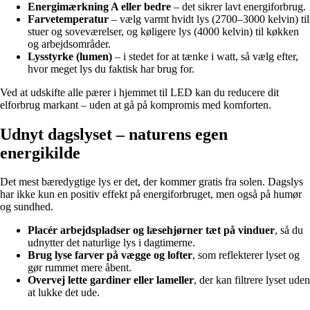
Energimærkning A eller bedre
– det sikrer lavt energiforbrug.
Farvetemperatur
– vælg varmt hvidt lys (2700–3000 kelvin) til
stuer og soveværelser, og køligere lys (4000 kelvin) til køkken
og arbejdsområder.
Lysstyrke (lumen)
– i stedet for at tænke i watt, så vælg efter,
hvor meget lys du faktisk har brug for.
Ved at udskifte alle pærer i hjemmet til LED kan du reducere dit
elforbrug markant – uden at gå på kompromis med komforten.
Udnyt dagslyset – naturens egen
energikilde
Det mest bæredygtige lys er det, der kommer gratis fra solen. Dagslys
har ikke kun en positiv effekt på energiforbruget, men også på humør
og sundhed.
Placér arbejdspladser og læsehjørner tæt på vinduer
, så du
udnytter det naturlige lys i dagtimerne.
Brug lyse farver på vægge og lofter
, som reflekterer lyset og
gør rummet mere åbent.
Overvej lette gardiner eller lameller
, der kan filtrere lyset uden
at lukke det ude.