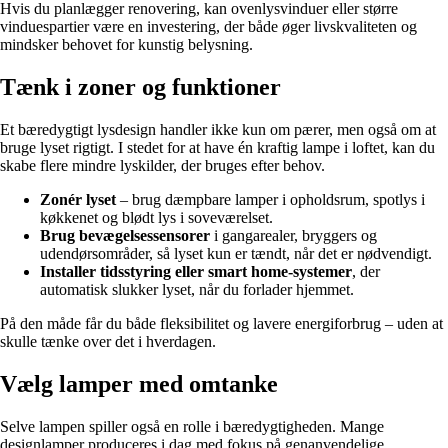
Hvis du planlægger renovering, kan ovenlysvinduer eller større
vinduespartier være en investering, der både øger livskvaliteten og
mindsker behovet for kunstig belysning.
Tænk i zoner og funktioner
Et bæredygtigt lysdesign handler ikke kun om pærer, men også om at
bruge lyset rigtigt. I stedet for at have én kraftig lampe i loftet, kan du
skabe flere mindre lyskilder, der bruges efter behov.
Zonér lyset
– brug dæmpbare lamper i opholdsrum, spotlys i
køkkenet og blødt lys i soveværelset.
Brug bevægelsessensorer
i gangarealer, bryggers og
udendørsområder, så lyset kun er tændt, når det er nødvendigt.
Installer tidsstyring eller smart home-systemer
, der
automatisk slukker lyset, når du forlader hjemmet.
På den måde får du både fleksibilitet og lavere energiforbrug – uden at
skulle tænke over det i hverdagen.
Vælg lamper med omtanke
Selve lampen spiller også en rolle i bæredygtigheden. Mange
designlamper produceres i dag med fokus på genanvendelige