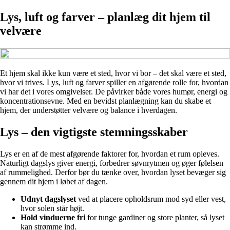
Lys, luft og farver – planlæg dit hjem til
velvære
Et hjem skal ikke kun være et sted, hvor vi bor – det skal være et sted,
hvor vi trives. Lys, luft og farver spiller en afgørende rolle for, hvordan
vi har det i vores omgivelser. De påvirker både vores humør, energi og
koncentrationsevne. Med en bevidst planlægning kan du skabe et
hjem, der understøtter velvære og balance i hverdagen.
Lys – den vigtigste stemningsskaber
Lys er en af de mest afgørende faktorer for, hvordan et rum opleves.
Naturligt dagslys giver energi, forbedrer søvnrytmen og øger følelsen
af rummelighed. Derfor bør du tænke over, hvordan lyset bevæger sig
gennem dit hjem i løbet af dagen.
Udnyt dagslyset
ved at placere opholdsrum mod syd eller vest,
hvor solen står højt.
Hold vinduerne fri
for tunge gardiner og store planter, så lyset
kan strømme ind.