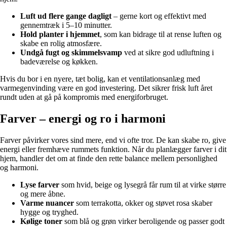
Luft ud flere gange dagligt
– gerne kort og effektivt med
gennemtræk i 5–10 minutter.
Hold planter i hjemmet
, som kan bidrage til at rense luften og
skabe en rolig atmosfære.
Undgå fugt og skimmelsvamp
ved at sikre god udluftning i
badeværelse og køkken.
Hvis du bor i en nyere, tæt bolig, kan et ventilationsanlæg med
varmegenvinding være en god investering. Det sikrer frisk luft året
rundt uden at gå på kompromis med energiforbruget.
Farver – energi og ro i harmoni
Farver påvirker vores sind mere, end vi ofte tror. De kan skabe ro, give
energi eller fremhæve rummets funktion. Når du planlægger farver i dit
hjem, handler det om at finde den rette balance mellem personlighed
og harmoni.
Lyse farver
som hvid, beige og lysegrå får rum til at virke større
og mere åbne.
Varme nuancer
som terrakotta, okker og støvet rosa skaber
hygge og tryghed.
Kølige toner
som blå og grøn virker beroligende og passer godt