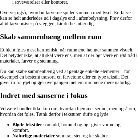
i soveværelser eller kontorer.
Overvej også, hvordan farverne spiller sammen med lyset. En farve
kan se helt anderledes ud i dagslys end i aftenbelysning. Prøv derfor
altid farveprøver på væggen, før du beslutter dig.
Skab sammenhæng mellem rum
Et hjem føles mest harmonisk, når rummene hænger sammen visuelt.
Det betyder ikke, at alt skal være ens, men at der bør være en rød tråd i
materialer, farver og stemning.
Du kan skabe sammenhæng ved at gentage enkelte elementer – for
eksempel en bestemt træsort, en farvetone eller en type tekstil. Det
giver ro for øjet og gør overgangen mellem rummene mere naturlig.
Indret med sanserne i fokus
Velvære handler ikke kun om, hvordan hjemmet ser ud, men også om,
hvordan det føles. Tænk derfor i teksturer, dufte og lyde.
Bløde tekstiler
som uld, bomuld og hør giver varme og
komfort.
Naturlige materialer
som træ, sten og ler skaber