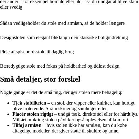
der ånder – for eksempel bomuld eller uld – så du undgår at blive klam
eller svedig.
Sådan vedligeholder du stole med armlæn, så de holder længere
Designstolen som elegant blikfang i den klassiske boligindretning
Pleje af spisebordsstole til daglig brug
Bæredygtige stole med fokus på holdbarhed og tidløst design
Små detaljer, stor forskel
Nogle gange er det de små ting, der gør stolen mere behagelig:
Tjek stabiliteten
– en stol, der vipper eller knirker, kan hurtigt
blive irriterende. Stram skruer og samlinger efter.
Placér stolen rigtigt
– undgå træk, direkte sol eller for hårdt lys.
Miljøet omkring stolen påvirker også oplevelsen af komfort.
Tilføj armlæn
– hvis stolen ikke har armlæn, kan du købe
aftagelige modeller, der giver støtte til skuldre og arme.