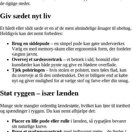
de rigtige steder.
Giv sædet nyt liv
Et hårdt eller slidt sæde er en af de mest almindelige årsager til ubehag.
Heldigvis kan det nemt forbedres:
Brug en siddepude
– en simpel pude kan gøre underværker.
Vælg en med memory-skum eller ergonomisk form, der fordeler
vægten jævnt.
Overvej et sædeovertræk
– et betræk i uld, bomuld eller
kunstlæder kan både pynte og give en blødere overflade.
Tjek polstringen
– hvis stolen er polstret, men føles flad, kan
du overveje at få den ombetrukket. Det er billigere end at købe
nyt og giver mulighed for at vælge stof og farve efter din smag.
Støt ryggen – især lænden
Mange stole mangler ordentlig lændestøtte, hvilket kan føre til træthed
og spændinger i ryggen. Du kan nemt afhjælpe det:
Placer en lille pude eller rulle
i lænden, så rygsøjlen bevarer
sin naturlige kurve.
Brug et ryglænsovertræk
med indbygget støtte – de findes i