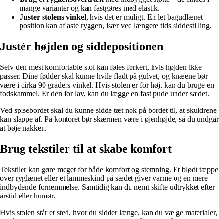
mange varianter og kan fastgøres med elastik.
Juster stolens vinkel
, hvis det er muligt. En let bagudlænet
position kan aflaste ryggen, især ved længere tids siddestilling.
Justér højden og siddepositionen
Selv den mest komfortable stol kan føles forkert, hvis højden ikke
passer. Dine fødder skal kunne hvile fladt på gulvet, og knæene bør
være i cirka 90 graders vinkel. Hvis stolen er for høj, kan du bruge en
fodskammel. Er den for lav, kan du lægge en fast pude under sædet.
Ved spisebordet skal du kunne sidde tæt nok på bordet til, at skuldrene
kan slappe af. På kontoret bør skærmen være i øjenhøjde, så du undgår
at bøje nakken.
Brug tekstiler til at skabe komfort
Tekstiler kan gøre meget for både komfort og stemning. Et blødt tæppe
over ryglænet eller et lammeskind på sædet giver varme og en mere
indbydende fornemmelse. Samtidig kan du nemt skifte udtrykket efter
årstid eller humør.
Hvis stolen står et sted, hvor du sidder længe, kan du vælge materialer,