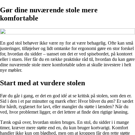
Gør dine nuværende stole mere
komfortable
En god stol behøver ikke være ny for at være behagelig. Ofte kan små
justeringer, tilføjelser og lidt omtanke for ergonomi gøre en stor forskel
for, hvordan du sidder – uanset om det er ved spisebordet, på kontoret
eller i stuen. Her får du en række praktiske råd til, hvordan du kan gøre
dine nuværende stole mere komfortable uden at skulle investere i helt
nye møbler.
Start med at vurdere stolen
Før du går i gang, er det en god idé at se kritisk på stolen, som den er.
Sid i den i et par minutter og mærk efter: Hvor bliver du øm? Er sædet
for hårdt, ryglænet for lavt, eller mangler du støtte i lænden? Når du
ved, hvor problemet ligger, er det lettere at finde den rigtige løsning.
Tænk også over, hvordan stolen bruges. En stol, du sidder i i mange
timer, kræver mere støtte end en, du kun bruger kortvarigt. Komfort
handler ikke kun om blødhed, men om at kroppen får den rette støtte