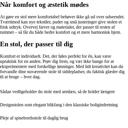
Når komfort og æstetik mødes
At gøre en stol mere komfortabel behøver ikke gå ud over udseendet.
Tværtimod kan nye tekstiler, puder og små justeringer give stolen et
frisk udtryk. Overvej farver og materialer, der passer til resten af
rummet – så får du både bedre komfort og et mere harmonisk hjem.
En stol, der passer til dig
Komfort er individuelt. Det, der føles perfekt for én, kan være
upraktisk for en anden. Prøv dig frem, og vær ikke bange for at
eksperimentere med forskellige løsninger. Med lidt kreativitet kan du
forvandle dine nuværende stole til siddepladser, du faktisk glæder dig
til at bruge – hver dag.
Sådan vedligeholder du stole med armlæn, så de holder længere
Designstolen som elegant blikfang i den klassiske boligindretning
Pleje af spisebordsstole til daglig brug