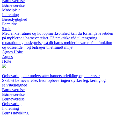
Børneværelse
Børneværelse
Møbelpleje
Indretning
Bæredygtighed
Forældre
5 min
Med enkle rutiner og lidt opmærksomhed kan du forlænge levetiden
på møblerne i børneværelset. Få praktiske råd til rengøring,
reparation og beskyttelse, så dit barns møbler bevarer både funktion
og udseende – og bidrager til et sundt miljø.
Agnes Holte
Agnes
Holte
Opbevaring, der understøtter barnets udvikling og interesser
Skab et børneværelse, hvor opbevaringen styrker leg, læring og
selvstændighed
Børneværelse
Børneværelse
Børneværelse
Opbevaring
Indretning
Børns udvikling