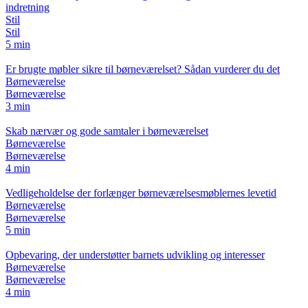
indretning
Stil
Stil
5 min
Er brugte møbler sikre til børneværelset? Sådan vurderer du det
Børneværelse
Børneværelse
3 min
Skab nærvær og gode samtaler i børneværelset
Børneværelse
Børneværelse
4 min
Vedligeholdelse der forlænger børneværelsesmøblernes levetid
Børneværelse
Børneværelse
5 min
Opbevaring, der understøtter barnets udvikling og interesser
Børneværelse
Børneværelse
4 min