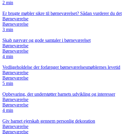
2 min
Er brugte møbler sikre til børneværelset? Sådan vurderer du det
Børneværelse
Børneværelse
3 min
Skab nærvær og gode samtaler i børneværelset
Børneværelse
Børneværelse
4 min
Vedligeholdelse der forlænger børneværelsesmøblernes levetid
Børneværelse
Børneværelse
5 min
Opbevaring, der understøtter barnets udvikling og interesser
Børneværelse
Børneværelse
4 min
Giv barnet ejerskab gennem personlig dekoration
Børneværelse
Børneværelse