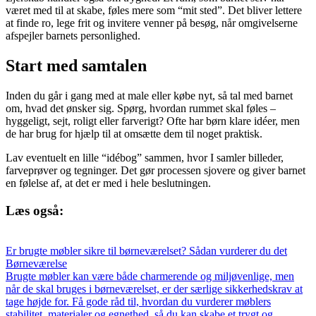
været med til at skabe, føles mere som “mit sted”. Det bliver lettere
at finde ro, lege frit og invitere venner på besøg, når omgivelserne
afspejler barnets personlighed.
Start med samtalen
Inden du går i gang med at male eller købe nyt, så tal med barnet
om, hvad det ønsker sig. Spørg, hvordan rummet skal føles –
hyggeligt, sejt, roligt eller farverigt? Ofte har børn klare idéer, men
de har brug for hjælp til at omsætte dem til noget praktisk.
Lav eventuelt en lille “idébog” sammen, hvor I samler billeder,
farveprøver og tegninger. Det gør processen sjovere og giver barnet
en følelse af, at det er med i hele beslutningen.
Læs også:
Er brugte møbler sikre til børneværelset? Sådan vurderer du det
Børneværelse
Brugte møbler kan være både charmerende og miljøvenlige, men
når de skal bruges i børneværelset, er der særlige sikkerhedskrav at
tage højde for. Få gode råd til, hvordan du vurderer møblers
stabilitet, materialer og egnethed, så du kan skabe et trygt og