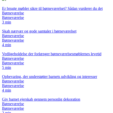
Er brugte møbler sikre til børneværelset? Sådan vurderer du det
Børneværelse
Børneværelse
3 min
Skab nærvær og gode samtaler i børneværelset
Børneværelse
Børneværelse
4 min
Vedligeholdelse der forlænger børneværelsesmøblernes levetid
Børneværelse
Børneværelse
5 min
Opbevaring, der understøtter barnets udvikling og interesser
Børneværelse
Børneværelse
4 min
Giv barnet ejerskab gennem personlig dekoration
Børneværelse
Børneværelse
2 min