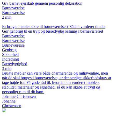
Giv barnet ejerskab gennem personlig dekoration
Børneværelse
Børneværelse
2 min
Er brugte møbler sikre til børneværelset? Sådan vurderer du det
Gør genbrug til en tryg og bæredygtig løsning i børneværelset
Børneværelse
Børneværelse
Børneværelse
Genbrug
Sikkerhed
Indretning
Bæredygtighed
3 min
Brugte møbler kan være både charmerende og miljøvenlige, men
når de skal bruges i børneværelset, er der særlige sikkerhedskrav at
tage højde for. Få gode råd til, hvordan du vurderer møblers
stabilitet, materialer og egnethed, så du kan skabe et trygt og
personligt rum til dit barn.
Johanne Christensen
Johanne
Christensen