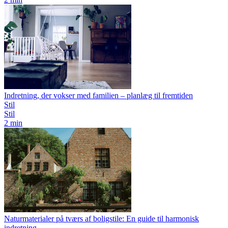
Indretning, der vokser med familien – planlæg til fremtiden
Stil
Stil
2 min
Naturmaterialer på tværs af boligstile: En guide til harmonisk
indretning