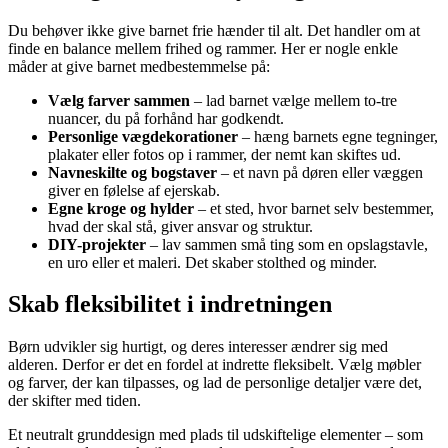
Du behøver ikke give barnet frie hænder til alt. Det handler om at
finde en balance mellem frihed og rammer. Her er nogle enkle
måder at give barnet medbestemmelse på:
Vælg farver sammen
– lad barnet vælge mellem to-tre
nuancer, du på forhånd har godkendt.
Personlige vægdekorationer
– hæng barnets egne tegninger,
plakater eller fotos op i rammer, der nemt kan skiftes ud.
Navneskilte og bogstaver
– et navn på døren eller væggen
giver en følelse af ejerskab.
Egne kroge og hylder
– et sted, hvor barnet selv bestemmer,
hvad der skal stå, giver ansvar og struktur.
DIY-projekter
– lav sammen små ting som en opslagstavle,
en uro eller et maleri. Det skaber stolthed og minder.
Skab fleksibilitet i indretningen
Børn udvikler sig hurtigt, og deres interesser ændrer sig med
alderen. Derfor er det en fordel at indrette fleksibelt. Vælg møbler
og farver, der kan tilpasses, og lad de personlige detaljer være det,
der skifter med tiden.
Et neutralt grunddesign med plads til udskiftelige elementer – som