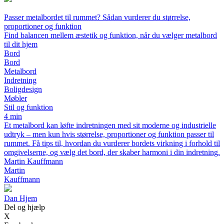
Passer metalbordet til rummet? Sådan vurderer du størrelse,
proportioner og funktion
Find balancen mellem æstetik og funktion, når du vælger metalbord
til dit hjem
Bord
Bord
Metalbord
Indretning
Boligdesign
Møbler
Stil og funktion
4 min
Et metalbord kan løfte indretningen med sit moderne og industrielle
udtryk – men kun hvis størrelse, proportioner og funktion passer til
rummet. Få tips til, hvordan du vurderer bordets virkning i forhold til
omgivelserne, og vælg det bord, der skaber harmoni i din indretning.
Martin Kauffmann
Martin
Kauffmann
Dan Hjem
Del og hjælp
X