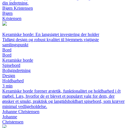
din indretning.
Bjørn Kristensen
Bjørn
Kristensen
Keramiske borde: En langsigtet investering der holder
Tidløst design og robust kvalitet til hjemmets vigtigste
samlingspunkt
Bord
Bord
Keramiske borde
Spisebord
Boligindretning
Design
Holdbarhed
3 min
Keramiske borde forener æstetik, funktionalitet og holdbarhed i ét
møbel. Læs, hvorfor de er blevet et populært valg for dem, der
ønsker et smukt, praktisk og langtidsholdbart spisebord, som kræver
minimal vedligeholdelse.
Johanne Christensen
Johanne
Christensen