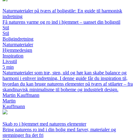
Naturmaterialer på tværs af boligstile: En guide til harmonisk
indretning
Få naturens varme og ro ind i hjemmet – uanset din boligstil
Stil
Stil
Boligindretning
Naturmaterialer
Hjemmedesign
Inspiration
Livsstil
5 min
Naturmaterialer som træ, sten, uld og hør kan skabe balance og
harmoni i enhver indretning. I denne guide får du inspiration til,
hvordan du kan bruge naturens elementer på tværs af stilarter – fra
skandinavisk minimalisme til boheme og industrielt design.
Martin Kauffmann
Martin
Kauffmann
Skab ro i hjemmet med naturens elementer
Bring naturens ro ind i din bolig med farver, materialer og
stemninger fra det fri