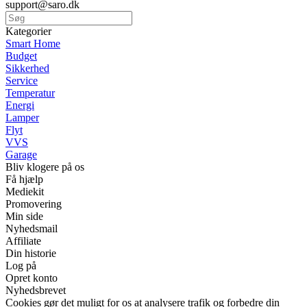
support@saro.dk
Kategorier
Smart Home
Budget
Sikkerhed
Service
Temperatur
Energi
Lamper
Flyt
VVS
Garage
Bliv klogere på os
Få hjælp
Mediekit
Promovering
Min side
Nyhedsmail
Affiliate
Din historie
Log på
Opret konto
Nyhedsbrevet
Cookies gør det muligt for os at analysere trafik og forbedre din