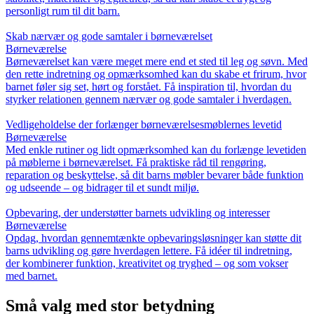
personligt rum til dit barn.
Skab nærvær og gode samtaler i børneværelset
Børneværelse
Børneværelset kan være meget mere end et sted til leg og søvn. Med
den rette indretning og opmærksomhed kan du skabe et frirum, hvor
barnet føler sig set, hørt og forstået. Få inspiration til, hvordan du
styrker relationen gennem nærvær og gode samtaler i hverdagen.
Vedligeholdelse der forlænger børneværelsesmøblernes levetid
Børneværelse
Med enkle rutiner og lidt opmærksomhed kan du forlænge levetiden
på møblerne i børneværelset. Få praktiske råd til rengøring,
reparation og beskyttelse, så dit barns møbler bevarer både funktion
og udseende – og bidrager til et sundt miljø.
Opbevaring, der understøtter barnets udvikling og interesser
Børneværelse
Opdag, hvordan gennemtænkte opbevaringsløsninger kan støtte dit
barns udvikling og gøre hverdagen lettere. Få idéer til indretning,
der kombinerer funktion, kreativitet og tryghed – og som vokser
med barnet.
Små valg med stor betydning