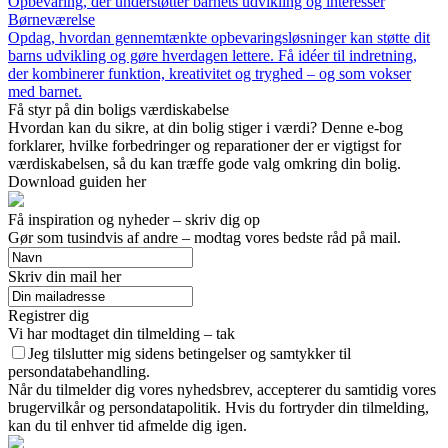
Opbevaring, der understøtter barnets udvikling og interesser
Børneværelse
Opdag, hvordan gennemtænkte opbevaringsløsninger kan støtte dit
barns udvikling og gøre hverdagen lettere. Få idéer til indretning,
der kombinerer funktion, kreativitet og tryghed – og som vokser
med barnet.
Få styr på din boligs værdiskabelse
Hvordan kan du sikre, at din bolig stiger i værdi? Denne e-bog
forklarer, hvilke forbedringer og reparationer der er vigtigst for
værdiskabelsen, så du kan træffe gode valg omkring din bolig.
Download guiden her
Få inspiration og nyheder – skriv dig op
Gør som tusindvis af andre – modtag vores bedste råd på mail.
Skriv din mail her
Registrer dig
Vi har modtaget din tilmelding – tak
Jeg tilslutter mig sidens betingelser og samtykker til
persondatabehandling.
Når du tilmelder dig vores nyhedsbrev, accepterer du samtidig vores
brugervilkår og persondatapolitik. Hvis du fortryder din tilmelding,
kan du til enhver tid afmelde dig igen.