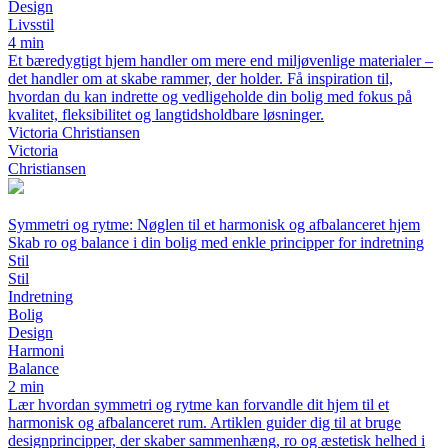
Design
Livsstil
4 min
Et bæredygtigt hjem handler om mere end miljøvenlige materialer –
det handler om at skabe rammer, der holder. Få inspiration til,
hvordan du kan indrette og vedligeholde din bolig med fokus på
kvalitet, fleksibilitet og langtidsholdbare løsninger.
Victoria Christiansen
Victoria
Christiansen
Symmetri og rytme: Nøglen til et harmonisk og afbalanceret hjem
Skab ro og balance i din bolig med enkle principper for indretning
Stil
Stil
Indretning
Bolig
Design
Harmoni
Balance
2 min
Lær hvordan symmetri og rytme kan forvandle dit hjem til et
harmonisk og afbalanceret rum. Artiklen guider dig til at bruge
designprincipper, der skaber sammenhæng, ro og æstetisk helhed i