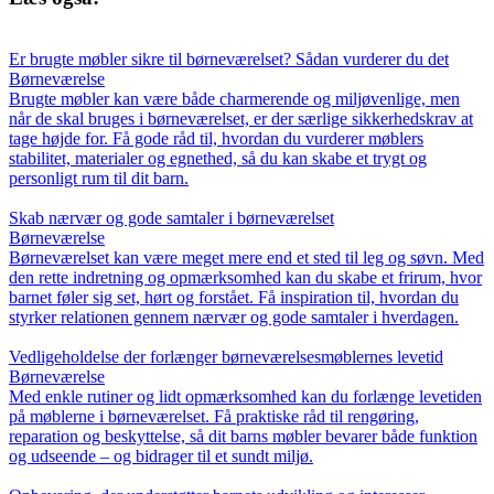
Er brugte møbler sikre til børneværelset? Sådan vurderer du det
Børneværelse
Brugte møbler kan være både charmerende og miljøvenlige, men
når de skal bruges i børneværelset, er der særlige sikkerhedskrav at
tage højde for. Få gode råd til, hvordan du vurderer møblers
stabilitet, materialer og egnethed, så du kan skabe et trygt og
personligt rum til dit barn.
Skab nærvær og gode samtaler i børneværelset
Børneværelse
Børneværelset kan være meget mere end et sted til leg og søvn. Med
den rette indretning og opmærksomhed kan du skabe et frirum, hvor
barnet føler sig set, hørt og forstået. Få inspiration til, hvordan du
styrker relationen gennem nærvær og gode samtaler i hverdagen.
Vedligeholdelse der forlænger børneværelsesmøblernes levetid
Børneværelse
Med enkle rutiner og lidt opmærksomhed kan du forlænge levetiden
på møblerne i børneværelset. Få praktiske råd til rengøring,
reparation og beskyttelse, så dit barns møbler bevarer både funktion
og udseende – og bidrager til et sundt miljø.