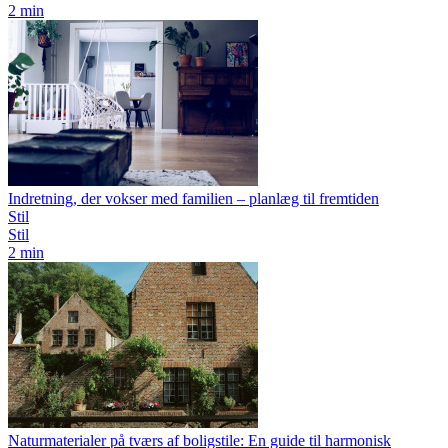
2 min
Indretning, der vokser med familien – planlæg til fremtiden
Stil
Stil
2 min
Naturmaterialer på tværs af boligstile: En guide til harmonisk