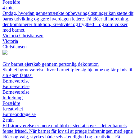
Forældre
4 min
Opdag, hvordan gennemtænkte opbevaringsløsninger kan støtte dit
barns udvikling og gøre hverdagen lettere. Få idéer til indretning,
der kombinerer funktion, kreativitet og tryghed – og som vokser
med barnet.
Victoria Christiansen
Victoria
Christiansen
Giv barnet ejerskab gennem personlig dekoration
Skab et børneværelse, hvor barnet føler sig hjemme og får plads til
sin egen fantasi
Børneværelse
Børneværelse
Børneværelse
Indretning
Forældre
Kreativitet
Børneopdragelse
2 min
Et børneværelse er mere end blot et sted at sove – det er barnets
første fristed. Når barnet får lov til at præge indretningen med egne
idéer og valg, styrkes både selvstændighed og kreativitet. Få