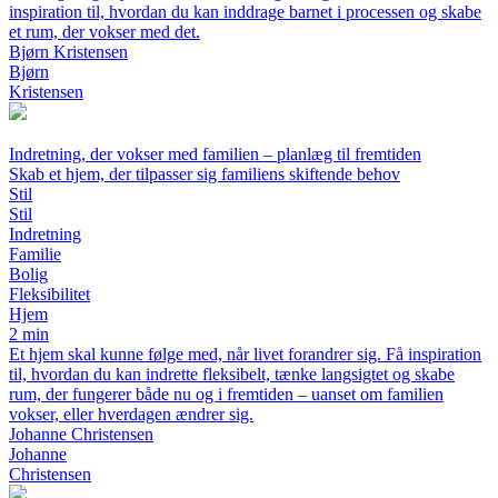
inspiration til, hvordan du kan inddrage barnet i processen og skabe
et rum, der vokser med det.
Bjørn Kristensen
Bjørn
Kristensen
Indretning, der vokser med familien – planlæg til fremtiden
Skab et hjem, der tilpasser sig familiens skiftende behov
Stil
Stil
Indretning
Familie
Bolig
Fleksibilitet
Hjem
2 min
Et hjem skal kunne følge med, når livet forandrer sig. Få inspiration
til, hvordan du kan indrette fleksibelt, tænke langsigtet og skabe
rum, der fungerer både nu og i fremtiden – uanset om familien
vokser, eller hverdagen ændrer sig.
Johanne Christensen
Johanne
Christensen