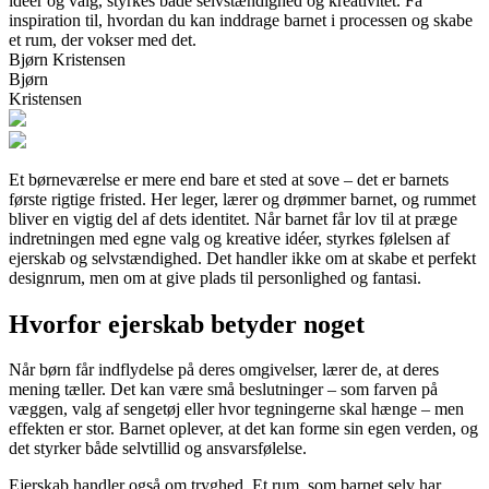
idéer og valg, styrkes både selvstændighed og kreativitet. Få
inspiration til, hvordan du kan inddrage barnet i processen og skabe
et rum, der vokser med det.
Bjørn Kristensen
Bjørn
Kristensen
Et børneværelse er mere end bare et sted at sove – det er barnets
første rigtige fristed. Her leger, lærer og drømmer barnet, og rummet
bliver en vigtig del af dets identitet. Når barnet får lov til at præge
indretningen med egne valg og kreative idéer, styrkes følelsen af
ejerskab og selvstændighed. Det handler ikke om at skabe et perfekt
designrum, men om at give plads til personlighed og fantasi.
Hvorfor ejerskab betyder noget
Når børn får indflydelse på deres omgivelser, lærer de, at deres
mening tæller. Det kan være små beslutninger – som farven på
væggen, valg af sengetøj eller hvor tegningerne skal hænge – men
effekten er stor. Barnet oplever, at det kan forme sin egen verden, og
det styrker både selvtillid og ansvarsfølelse.
Ejerskab handler også om tryghed. Et rum, som barnet selv har