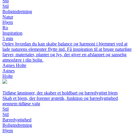
Stil
Stil
Boligindretning
Natur
Hjem
Ro
Inspiration
5 min
Oplev hvordan du kan skabe balance og harmoni i hjemmet ved at
lade naturens elementer flytte ind. Få inspiration til at bruge naturlige
farver, materialer, planter og lys, der giver en afslappet og sanselig
atmosfære i din bolig.
Agnes Holte
Agnes
Holte
Tidløse løsninger, der skaber et holdbart og bæredygtigt hjem
Skab et hjem, der forener æstetik, funktion og bæredygtighed
gennem tidløse valg
Stil
Stil
Bæredygtighed
Boligindretning
Hjem