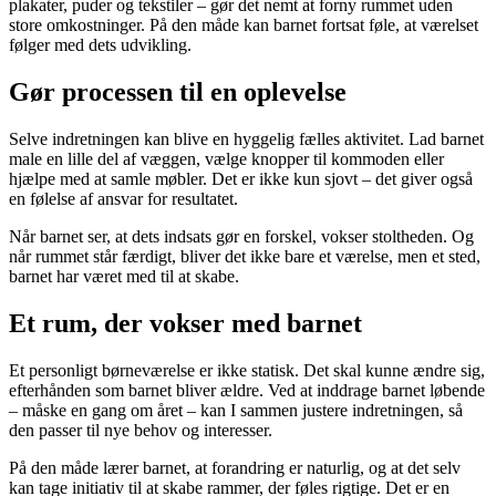
plakater, puder og tekstiler – gør det nemt at forny rummet uden
store omkostninger. På den måde kan barnet fortsat føle, at værelset
følger med dets udvikling.
Gør processen til en oplevelse
Selve indretningen kan blive en hyggelig fælles aktivitet. Lad barnet
male en lille del af væggen, vælge knopper til kommoden eller
hjælpe med at samle møbler. Det er ikke kun sjovt – det giver også
en følelse af ansvar for resultatet.
Når barnet ser, at dets indsats gør en forskel, vokser stoltheden. Og
når rummet står færdigt, bliver det ikke bare et værelse, men et sted,
barnet har været med til at skabe.
Et rum, der vokser med barnet
Et personligt børneværelse er ikke statisk. Det skal kunne ændre sig,
efterhånden som barnet bliver ældre. Ved at inddrage barnet løbende
– måske en gang om året – kan I sammen justere indretningen, så
den passer til nye behov og interesser.
På den måde lærer barnet, at forandring er naturlig, og at det selv
kan tage initiativ til at skabe rammer, der føles rigtige. Det er en