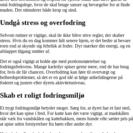
små fodringslege, hvor de skal bruge sanser og bevægelse for at finde
maden. Det stimulerer både krop og sind.
Undgå stress og overfodring
Selvom rutiner er vigtige, skal de ikke blive stive regler, der skaber
stress. Hvis du en dag kommer lidt senere hjem, er det bedre at bevare
roen end at skynde sig febrilsk at fodre. Dyr mærker din energi, og en
afslappet tilgang smitter af.
Det er også vigtigt at holde øje med portionsstørrelser og
fodringsfrekvens. Mange kæledyr spiser gerne mere, end de har brug
for, hvis de får chancen. Overfodring kan føre til overvægt og
helbredsproblemer, så det er en god idé at følge anbefalingerne på
foderet og justere efter dyrets aktivitetsniveau.
Skab et roligt fodringsmiljø
Et trygt fodringsmiljø betyder meget. Sørg for, at dyret har et fast sted,
hvor det kan spise i fred. For katte kan det være vigtigt, at madskålen
står væk fra vandskålen og kattebakken, mens hunde ofte sætter pris på
at spise uden forstyrrelser fra børn eller andre dyr.