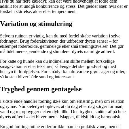
Hvis du har flere kæledyr, kan det være nødvendigt at fodre dem
adskilt for at undgå konkurrence og stress. Det gælder især, hvis der er
forskel i størrelse, alder eller temperament.
Variation og stimulering
Selvom rutinen er vigtig, kan du med fordel skabe variation i selve
fodringen. Brug foderaktiviteter, der udfordrer dyrets sanser – for
eksempel foderbolde, gemmelege eller små træningsøvelser. Det gør
måltidet mere spændende og stimulerer dyrets naturlige adfærd.
For katte og hunde kan du indimellem skifte mellem forskellige
smagsvarianter eller teksturer, så længe det sker gradvist og med
hensyn til fordøjelsen. For smådyr kan du variere grøntsager og urter,
så kosten bliver både sund og interessant.
Tryghed gennem gentagelse
I sidste ende handler fodring ikke kun om ernæring, men om relation
og rytme. Når kæledyret oplever, at du dag efter dag sørger for mad,
vand og ro, opbygger det en dyb tillid. Den tryghed smitter af på hele
dyrets adfærd – det bliver mere afslappet, tillidsfuldt og harmonisk.
En god fodringsrutine er derfor ikke bare en praktisk vane, men en