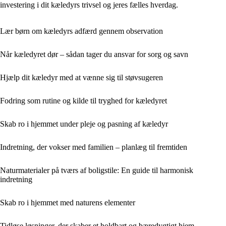
investering i dit kæledyrs trivsel og jeres fælles hverdag.
Lær børn om kæledyrs adfærd gennem observation
Når kæledyret dør – sådan tager du ansvar for sorg og savn
Hjælp dit kæledyr med at vænne sig til støvsugeren
Fodring som rutine og kilde til tryghed for kæledyret
Skab ro i hjemmet under pleje og pasning af kæledyr
Indretning, der vokser med familien – planlæg til fremtiden
Naturmaterialer på tværs af boligstile: En guide til harmonisk
indretning
Skab ro i hjemmet med naturens elementer
Tidløse løsninger, der skaber et holdbart og bæredygtigt hjem