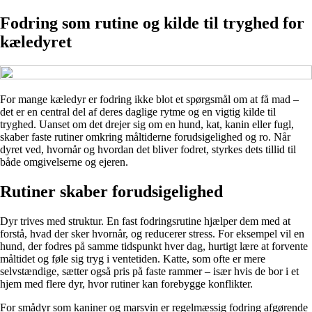
Fodring som rutine og kilde til tryghed for
kæledyret
For mange kæledyr er fodring ikke blot et spørgsmål om at få mad –
det er en central del af deres daglige rytme og en vigtig kilde til
tryghed. Uanset om det drejer sig om en hund, kat, kanin eller fugl,
skaber faste rutiner omkring måltiderne forudsigelighed og ro. Når
dyret ved, hvornår og hvordan det bliver fodret, styrkes dets tillid til
både omgivelserne og ejeren.
Rutiner skaber forudsigelighed
Dyr trives med struktur. En fast fodringsrutine hjælper dem med at
forstå, hvad der sker hvornår, og reducerer stress. For eksempel vil en
hund, der fodres på samme tidspunkt hver dag, hurtigt lære at forvente
måltidet og føle sig tryg i ventetiden. Katte, som ofte er mere
selvstændige, sætter også pris på faste rammer – især hvis de bor i et
hjem med flere dyr, hvor rutiner kan forebygge konflikter.
For smådyr som kaniner og marsvin er regelmæssig fodring afgørende