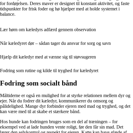
for fordøjelsen. Deres maver er designet til konstant aktivitet, og faste
tidspunkter for frisk foder og hø hjælper med at holde systemet i
balance.
Lær børn om kæledyrs adfærd gennem observation
Når kæledyret dør – sådan tager du ansvar for sorg og savn
Hjælp dit kæledyr med at vænne sig til støvsugeren
Fodring som rutine og kilde til tryghed for kæledyret
Fodring som socialt bånd
Måltiderne er også en mulighed for at styrke relationen mellem dyr og
ejer. Når du fodrer dit kæledyr, kommunikerer du omsorg og
pålidelighed. Mange dyr forbinder ejeren med mad og tryghed, og det
kan være med til at skabe et stærkere bånd.
Hos hunde kan fodringen bruges som en del af træningen – for
eksempel ved at lade hunden vente roligt, før den får sin mad. Det
lærer den selvkontrol og respekt for ejeren. Katte kan have glæde af