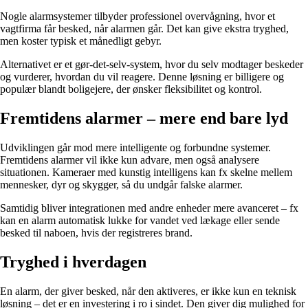
Nogle alarmsystemer tilbyder professionel overvågning, hvor et
vagtfirma får besked, når alarmen går. Det kan give ekstra tryghed,
men koster typisk et månedligt gebyr.
Alternativet er et gør-det-selv-system, hvor du selv modtager beskeder
og vurderer, hvordan du vil reagere. Denne løsning er billigere og
populær blandt boligejere, der ønsker fleksibilitet og kontrol.
Fremtidens alarmer – mere end bare lyd
Udviklingen går mod mere intelligente og forbundne systemer.
Fremtidens alarmer vil ikke kun advare, men også analysere
situationen. Kameraer med kunstig intelligens kan fx skelne mellem
mennesker, dyr og skygger, så du undgår falske alarmer.
Samtidig bliver integrationen med andre enheder mere avanceret – fx
kan en alarm automatisk lukke for vandet ved lækage eller sende
besked til naboen, hvis der registreres brand.
Tryghed i hverdagen
En alarm, der giver besked, når den aktiveres, er ikke kun en teknisk
løsning – det er en investering i ro i sindet. Den giver dig mulighed for