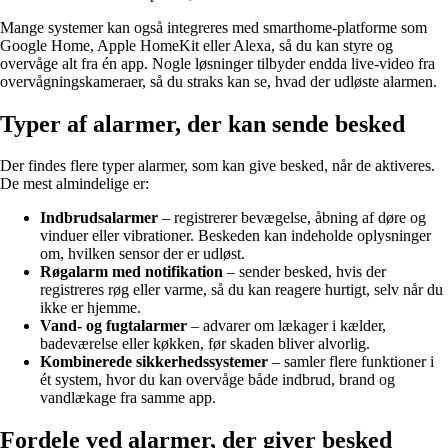
Mange systemer kan også integreres med smarthome-platforme som
Google Home, Apple HomeKit eller Alexa, så du kan styre og
overvåge alt fra én app. Nogle løsninger tilbyder endda live-video fra
overvågningskameraer, så du straks kan se, hvad der udløste alarmen.
Typer af alarmer, der kan sende besked
Der findes flere typer alarmer, som kan give besked, når de aktiveres.
De mest almindelige er:
Indbrudsalarmer
– registrerer bevægelse, åbning af døre og
vinduer eller vibrationer. Beskeden kan indeholde oplysninger
om, hvilken sensor der er udløst.
Røgalarm med notifikation
– sender besked, hvis der
registreres røg eller varme, så du kan reagere hurtigt, selv når du
ikke er hjemme.
Vand- og fugtalarmer
– advarer om lækager i kælder,
badeværelse eller køkken, før skaden bliver alvorlig.
Kombinerede sikkerhedssystemer
– samler flere funktioner i
ét system, hvor du kan overvåge både indbrud, brand og
vandlækage fra samme app.
Fordele ved alarmer, der giver besked