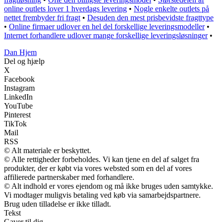
online outlets lover 1 hverdags levering
•
Nogle enkelte outlets på
nettet frembyder fri fragt
•
Desuden den mest prisbevidste fragttype
•
Online firmaer udlover en hel del forskellige leveringsmodeller
•
Internet forhandlere udlover mange forskellige leveringsløsninger
•
Dan Hjem
Del og hjælp
X
Facebook
Instagram
LinkedIn
YouTube
Pinterest
TikTok
Mail
RSS
© Alt materiale er beskyttet.
© Alle rettigheder forbeholdes. Vi kan tjene en del af salget fra
produkter, der er købt via vores websted som en del af vores
affilierede partnerskaber med forhandlere.
© Alt indhold er vores ejendom og må ikke bruges uden samtykke.
Vi modtager muligvis betaling ved køb via samarbejdspartnere.
Brug uden tilladelse er ikke tilladt.
Tekst
Gaver til dig