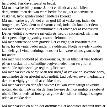
helbredet. Frisklavet spinat er bedst.
Må man vaske bil hjemme: Ja, det er tilladt at vaske bilen
derhjemme, men det kan være bedre for miljøet at benytte en
vaskehal, hvor spildevandet håndteres korrekt.
Må man vaske æg: Ja, det er en god idé at vaske æg, inden du
bruger dem. Vask dem med varmt vand, inden du knækker dem op.
Må man videregive telefonnummer: Det afhænger af konteksten.
Det er vigtigt at overveje privatlivets fred og sikkerhed, når man
deler personlige oplysninger som telefonnumre.
Må man vinterbade som gravid: Det er vigtigt at konsultere din
læge, før du vinterbader under graviditeten. Nogle gravide kvinder
kan deltage i vinterbadning, mens det kan være uhensigtsmæssigt
for andre.
Må man vise fodbold på storskærm: Ja, det er tilladt at vise fodbold
på en storskærm til offentlige begivenheder, men sørg for at
overholde ophavsretlige regler og licenser.
Må man vække en baby: Man bør undgå at vække en sovende baby,
medmindre det er absolut nødvendigt. Lad babyen sove, medmindre
der er en vigtig grund til at vække dem.
Må man vække en der går i søvne: Det kan være farligt at vække
nogen, der går i søvne, da det kan forvirre dem og muligvis skabe et
uheld. Det er bedst at forsøge at guide dem sikkert tilbage i sengen
uden at vække dem.
Må man vække en hund der drømmer: Det anbefales generelt ikke at