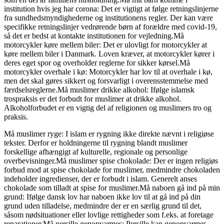
institution hvis jeg har corona: Det er vigtigt at følge retningslinjerne
fra sundhedsmyndighederne og institutionens regler. Der kan være
specifikke retningslinjer vedrørende børn af forældre med covid-19,
så det er bedst at kontakte institutionen for vejledning.Må
motorcykler køre mellem biler: Det er ulovligt for motorcykler at
køre mellem biler i Danmark. Loven kræver, at motorcykler kører i
deres eget spor og overholder reglerne for sikker kørsel.Må
motorcykler overhale i kø: Motorcykler har lov til at overhale i kø,
men det skal gøres sikkert og forsvarligt i overensstemmelse med
færdselsreglerne.Må muslimer drikke alkohol: Ifølge islamsk
trospraksis er det forbudt for muslimer at drikke alkohol.
Alkoholforbudet er en vigtig del af religionen og muslimers tro og
praksis.
Må muslimer ryge: I islam er rygning ikke direkte nævnt i religiøse
tekster. Derfor er holdningerne til rygning blandt muslimer
forskellige afhængigt af kulturelle, regionale og personlige
overbevisninger.Må muslimer spise chokolade: Der er ingen religiøs
forbud mod at spise chokolade for muslimer, medmindre chokoladen
indeholder ingredienser, der er forbudt i islam. Generelt anses
chokolade som tilladt at spise for muslimer.Må naboen gå ind på min
grund: Ifølge dansk lov har naboen ikke lov til at gå ind på din
grund uden tilladelse, medmindre der er en særlig grund til det,
såsom nødsituationer eller lovlige rettigheder som f.eks. at foretage
reparationer.Må persille genopvarmes: Persille kan genopvarmes,