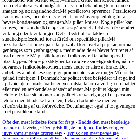
men det anbefales at undgå det, da varmebehandling kan reducere
smagen og næringsindholdet.Må persillesovs opvarmes: Persillesovs
kan opvarmes, men det er vigtigt at undgå overophedning for at
bevare konsistensen og smagen.Må pillen knuses: Nogle piller kan
knuses, mens andre ikke bør knuses på grund af risikoen for ændret
virkning eller bivirkninger. Det er bedst at kontakte en
sundhedsprofessionel for at få råd om specifikke piller.Må
pizzabakker komme i pap: Ja, pizzabakker lavet af pap kan normalt
genbruges som genbrugspapir, medmindre de er blevet forurenet af
mad eller olie.Må plastik komme i mikroovn: Det afhænger af
plastiktypen. Nogle plastiktyper kan afgive skadelige stoffer, når de
opvarmes i mikrobølgeovnen, mens andre er sikre at bruge. Det
anbefales altid at læse og følge producentens anvisninger.Må politiet
gå ind i mit hjem: I Danmark har politiet visse beføjelser til at gå ind
i private hjem i nødsituationer, ved mistanke om alvorlig kriminalitet
eller med en retskendelse udstedt af retten.Må politiet kigge i min
telefon: I visse situationer kan politiet kræve adgang til en persons
telefon med tilladelse fra retten, f.eks. i forbindelse med en
efterforskning af en forbrydelse. Det afhænger også af lovgivningen
i det pågældende land.
Ofte den mest letkøbte form for fragt
•
Endda den mest betalelige
metode til levering
•
Den prisbilligste mulighed for levering er
utvivlsomt at hente ordren selv
•
Typisk den mest betalelige
fragtløsning
•
Ofte den billigste leveringsmodel
•
Størstedelen af