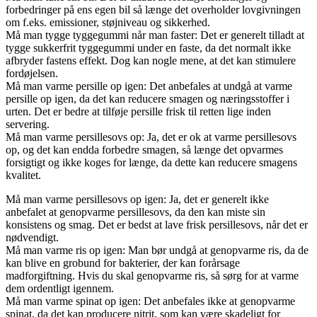
forbedringer på ens egen bil så længe det overholder lovgivningen
om f.eks. emissioner, støjniveau og sikkerhed.
Må man tygge tyggegummi når man faster: Det er generelt tilladt at
tygge sukkerfrit tyggegummi under en faste, da det normalt ikke
afbryder fastens effekt. Dog kan nogle mene, at det kan stimulere
fordøjelsen.
Må man varme persille op igen: Det anbefales at undgå at varme
persille op igen, da det kan reducere smagen og næringsstoffer i
urten. Det er bedre at tilføje persille frisk til retten lige inden
servering.
Må man varme persillesovs op: Ja, det er ok at varme persillesovs
op, og det kan endda forbedre smagen, så længe det opvarmes
forsigtigt og ikke koges for længe, da dette kan reducere smagens
kvalitet.
Må man varme persillesovs op igen: Ja, det er generelt ikke
anbefalet at genopvarme persillesovs, da den kan miste sin
konsistens og smag. Det er bedst at lave frisk persillesovs, når det er
nødvendigt.
Må man varme ris op igen: Man bør undgå at genopvarme ris, da de
kan blive en grobund for bakterier, der kan forårsage
madforgiftning. Hvis du skal genopvarme ris, så sørg for at varme
dem ordentligt igennem.
Må man varme spinat op igen: Det anbefales ikke at genopvarme
spinat, da det kan producere nitrit, som kan være skadeligt for