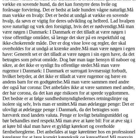
vække en sovende hund, da det kan forstyrre dens hvile og
forårsage forvirring. Det er bedst at lade hunden vågne naturligt.Må
man vække en hvalp: Det er bedst at undgå at vække en sovende
hvalp, da søvn er vigtig for deres udvikling og helbred. Lad hvalpen
sove naturligt og væk den forsigtigt, hvis det er nødvendigt.Må man
være nøgen i Danmark: I Danmark er det tilladt at være nøgen i
visse offentlige områder, så længe det sker på en respektfuld og
ikke-chokerende måde. Der er dog visse love og regler, der skal
overholdes for at undgå at krænke andre.Må man være nøgen i egen
have: Generelt set er det tilladt at være nøgen i sin egen have, da det
betragtes som privat område. Dog bør man tage hensyn til naboer og
sikre, at det ikke er synligt fra offentlige steder.Må man være
rugemor i Danmark: I Danmark er surrogati lovmæssigt forbudt,
hvilket betyder, at det ikke er tilladt at være rugemor og bære en
andens barn for en godtgørelse.Må man være sammen med andre
der også har corona: Det anbefales ikke at være sammen med andre,
der har corona, da det kan øge risikoen for at sprede sygdommen.
Det bedste er at følge sundhedsmyndighedernes retningslinjer og
isolere sig selv, hvis man er smittet.Må man ødelægge penge: Det er
ulovligt at ødelægge penge i Danmark, da det betragtes som
hærværk mod landets valuta. Penge er lovligt betalingsmiddel og
bør behandles med respekt.Må man øve at køre bil: For at øve sig i
at køre bil skal man have et gyldigt kørekort og overholde
færdselsreglerne. Det anbefales at tage køretimer hos en professionel
kørelærer for at lære korrekt køreteknik og køreadfærd.Må marsvin