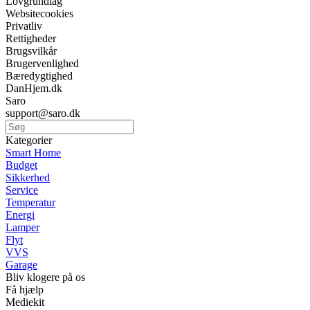
Lovgrundlag
Websitecookies
Privatliv
Rettigheder
Brugsvilkår
Brugervenlighed
Bæredygtighed
DanHjem.dk
Saro
support@saro.dk
Kategorier
Smart Home
Budget
Sikkerhed
Service
Temperatur
Energi
Lamper
Flyt
VVS
Garage
Bliv klogere på os
Få hjælp
Mediekit