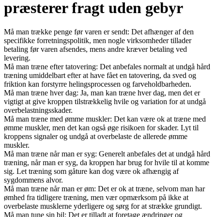
præsterer fragt uden gebyr
Må man trække penge før varen er sendt: Det afhænger af den
specifikke forretningspolitik, men nogle virksomheder tillader
betaling før varen afsendes, mens andre kræver betaling ved
levering.
Må man træne efter tatovering: Det anbefales normalt at undgå hård
træning umiddelbart efter at have fået en tatovering, da sved og
friktion kan forstyrre helingsprocessen og farveholdbarheden.
Må man træne hver dag: Ja, man kan træne hver dag, men det er
vigtigt at give kroppen tilstrækkelig hvile og variation for at undgå
overbelastningsskader.
Må man træne med ømme muskler: Det kan være ok at træne med
ømme muskler, men det kan også øge risikoen for skader. Lyt til
kroppens signaler og undgå at overbelaste de allerede ømme
muskler.
Må man træne når man er syg: Generelt anbefales det at undgå hård
træning, når man er syg, da kroppen har brug for hvile til at komme
sig. Let træning som gåture kan dog være ok afhængig af
sygdommens alvor.
Må man træne når man er øm: Det er ok at træne, selvom man har
ømhed fra tidligere træning, men vær opmærksom på ikke at
overbelaste musklerne yderligere og sørg for at strække grundigt.
Må man tune sin bil: Det er tilladt at foretage ændringer og