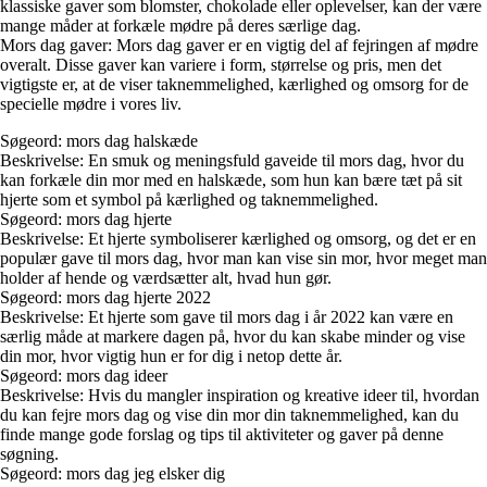
klassiske gaver som blomster, chokolade eller oplevelser, kan der være
mange måder at forkæle mødre på deres særlige dag.
Mors dag gaver: Mors dag gaver er en vigtig del af fejringen af mødre
overalt. Disse gaver kan variere i form, størrelse og pris, men det
vigtigste er, at de viser taknemmelighed, kærlighed og omsorg for de
specielle mødre i vores liv.
Søgeord: mors dag halskæde
Beskrivelse: En smuk og meningsfuld gaveide til mors dag, hvor du
kan forkæle din mor med en halskæde, som hun kan bære tæt på sit
hjerte som et symbol på kærlighed og taknemmelighed.
Søgeord: mors dag hjerte
Beskrivelse: Et hjerte symboliserer kærlighed og omsorg, og det er en
populær gave til mors dag, hvor man kan vise sin mor, hvor meget man
holder af hende og værdsætter alt, hvad hun gør.
Søgeord: mors dag hjerte 2022
Beskrivelse: Et hjerte som gave til mors dag i år 2022 kan være en
særlig måde at markere dagen på, hvor du kan skabe minder og vise
din mor, hvor vigtig hun er for dig i netop dette år.
Søgeord: mors dag ideer
Beskrivelse: Hvis du mangler inspiration og kreative ideer til, hvordan
du kan fejre mors dag og vise din mor din taknemmelighed, kan du
finde mange gode forslag og tips til aktiviteter og gaver på denne
søgning.
Søgeord: mors dag jeg elsker dig