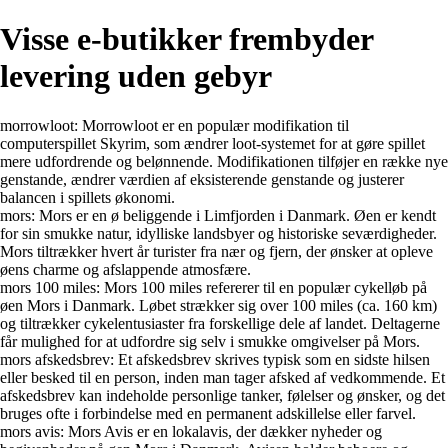
Visse e-butikker frembyder
levering uden gebyr
morrowloot: Morrowloot er en populær modifikation til
computerspillet Skyrim, som ændrer loot-systemet for at gøre spillet
mere udfordrende og belønnende. Modifikationen tilføjer en række nye
genstande, ændrer værdien af eksisterende genstande og justerer
balancen i spillets økonomi.
mors: Mors er en ø beliggende i Limfjorden i Danmark. Øen er kendt
for sin smukke natur, idylliske landsbyer og historiske seværdigheder.
Mors tiltrækker hvert år turister fra nær og fjern, der ønsker at opleve
øens charme og afslappende atmosfære.
mors 100 miles: Mors 100 miles refererer til en populær cykelløb på
øen Mors i Danmark. Løbet strækker sig over 100 miles (ca. 160 km)
og tiltrækker cykelentusiaster fra forskellige dele af landet. Deltagerne
får mulighed for at udfordre sig selv i smukke omgivelser på Mors.
mors afskedsbrev: Et afskedsbrev skrives typisk som en sidste hilsen
eller besked til en person, inden man tager afsked af vedkommende. Et
afskedsbrev kan indeholde personlige tanker, følelser og ønsker, og det
bruges ofte i forbindelse med en permanent adskillelse eller farvel.
mors avis: Mors Avis er en lokalavis, der dækker nyheder og