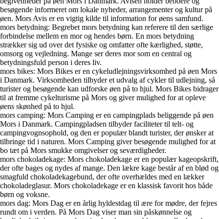
begivenheder på øen Mors i Danmark. Avisen holder beboere og
besøgende informeret om lokale nyheder, arrangementer og kultur på
øen. Mors Avis er en vigtig kilde til information for øens samfund.
mors betydning: Begrebet mors betydning kan referere til den særlige
forbindelse mellem en mor og hendes børn. En mors betydning
strækker sig ud over det fysiske og omfatter ofte kærlighed, støtte,
omsorg og vejledning. Mange ser deres mor som en central og
betydningsfuld person i deres liv.
mors bikes: Mors Bikes er en cykeludlejningsvirksomhed på øen Mors
i Danmark. Virksomheden tilbyder et udvalg af cykler til udlejning, så
turister og besøgende kan udforske øen på to hjul. Mors Bikes bidrager
til at fremme cykelturisme på Mors og giver mulighed for at opleve
øens skønhed på to hjul.
mors camping: Mors Camping er en campingplads beliggende på øen
Mors i Danmark. Campingpladsen tilbyder faciliteter til telt- og
campingvognsophold, og den er populær blandt turister, der ønsker at
tilbringe tid i naturen. Mors Camping giver besøgende mulighed for at
bo tæt på Mors smukke omgivelser og seværdigheder.
mors chokoladekage: Mors chokoladekage er en populær kageopskrift,
der ofte bages og nydes af mange. Den lækre kage består af en blød og
smagfuld chokoladekagebund, der ofte overhældes med en lækker
chokoladeglasur. Mors chokoladekage er en klassisk favorit hos både
børn og voksne.
mors dag: Mors Dag er en årlig hyldestdag til ære for mødre, der fejres
rundt om i verden. På Mors Dag viser man sin påskønnelse og