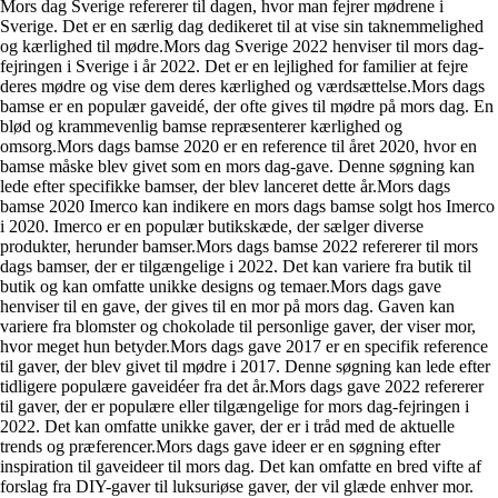
Mors dag Sverige refererer til dagen, hvor man fejrer mødrene i
Sverige. Det er en særlig dag dedikeret til at vise sin taknemmelighed
og kærlighed til mødre.Mors dag Sverige 2022 henviser til mors dag-
fejringen i Sverige i år 2022. Det er en lejlighed for familier at fejre
deres mødre og vise dem deres kærlighed og værdsættelse.Mors dags
bamse er en populær gaveidé, der ofte gives til mødre på mors dag. En
blød og krammevenlig bamse repræsenterer kærlighed og
omsorg.Mors dags bamse 2020 er en reference til året 2020, hvor en
bamse måske blev givet som en mors dag-gave. Denne søgning kan
lede efter specifikke bamser, der blev lanceret dette år.Mors dags
bamse 2020 Imerco kan indikere en mors dags bamse solgt hos Imerco
i 2020. Imerco er en populær butikskæde, der sælger diverse
produkter, herunder bamser.Mors dags bamse 2022 refererer til mors
dags bamser, der er tilgængelige i 2022. Det kan variere fra butik til
butik og kan omfatte unikke designs og temaer.Mors dags gave
henviser til en gave, der gives til en mor på mors dag. Gaven kan
variere fra blomster og chokolade til personlige gaver, der viser mor,
hvor meget hun betyder.Mors dags gave 2017 er en specifik reference
til gaver, der blev givet til mødre i 2017. Denne søgning kan lede efter
tidligere populære gaveidéer fra det år.Mors dags gave 2022 refererer
til gaver, der er populære eller tilgængelige for mors dag-fejringen i
2022. Det kan omfatte unikke gaver, der er i tråd med de aktuelle
trends og præferencer.Mors dags gave ideer er en søgning efter
inspiration til gaveideer til mors dag. Det kan omfatte en bred vifte af
forslag fra DIY-gaver til luksuriøse gaver, der vil glæde enhver mor.