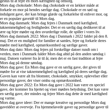
gestus til at fejre en mors kærlighed og omsorg.
Mors dag chokolade: Mors dag chokolade er en lækker måde at
forkæle en mor på hendes særlige dag. Chokolade er en sød og
indulgent gave, der kan bringe glæde og forkælelse til enhver mor, og
er en populær gaveidé til Mors dag.
Mors dag danmark: Mors dag fejres i Danmark med kærlighed,
taknemmelighed og festligheder. Det er en særlig dag dedikeret til at
ære og fejre mødre og den uvurderlige rolle, de spiller i vores liv.
Mors dag danmark 2022: Mors dag i Danmark i 2022 falder på den 8.
maj. Det er en mulighed for familier at samles, fejre og forkæle deres
mødre med kærlighed, opmærksomhed og særlige gaver.
Mors dag dato: Mors dag fejres på forskellige datoer rundt om i
verden, men i Danmark falder Mors dag altid på den anden søndag i
maj. Datoen varierer fra år til år, men det er en fast tradition at fejre
Mors dag på denne søndag.
Mors dag gave: En Mors dag gave er en særlig gave, der gives til
mødre for at vise taknemmelighed og kærlighed på deres særlige dag.
Gaven kan være alt fra blomster, chokolade, smykker, oplevelser eller
personlige gaver, der viser omhu og opmærksomhed.
Mors dag gave 2022: En Mors dag gave i 2022 kan være en speciel
gave, der kommer fra hjertet og viser mødres betydning. Det kan være
en særlig gave, der mindes og fejrer Mors dag dette år med kærlighed
og varme.
Mors dag gave ideer: Der er mange kreative og personlige Mors dag
gaveidéer at overveje. Fra hjemmelavede gaver og personlige gaver til