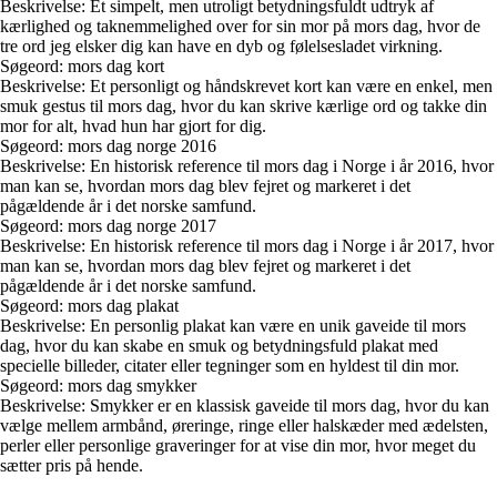
Beskrivelse: Et simpelt, men utroligt betydningsfuldt udtryk af
kærlighed og taknemmelighed over for sin mor på mors dag, hvor de
tre ord jeg elsker dig kan have en dyb og følelsesladet virkning.
Søgeord: mors dag kort
Beskrivelse: Et personligt og håndskrevet kort kan være en enkel, men
smuk gestus til mors dag, hvor du kan skrive kærlige ord og takke din
mor for alt, hvad hun har gjort for dig.
Søgeord: mors dag norge 2016
Beskrivelse: En historisk reference til mors dag i Norge i år 2016, hvor
man kan se, hvordan mors dag blev fejret og markeret i det
pågældende år i det norske samfund.
Søgeord: mors dag norge 2017
Beskrivelse: En historisk reference til mors dag i Norge i år 2017, hvor
man kan se, hvordan mors dag blev fejret og markeret i det
pågældende år i det norske samfund.
Søgeord: mors dag plakat
Beskrivelse: En personlig plakat kan være en unik gaveide til mors
dag, hvor du kan skabe en smuk og betydningsfuld plakat med
specielle billeder, citater eller tegninger som en hyldest til din mor.
Søgeord: mors dag smykker
Beskrivelse: Smykker er en klassisk gaveide til mors dag, hvor du kan
vælge mellem armbånd, øreringe, ringe eller halskæder med ædelsten,
perler eller personlige graveringer for at vise din mor, hvor meget du
sætter pris på hende.