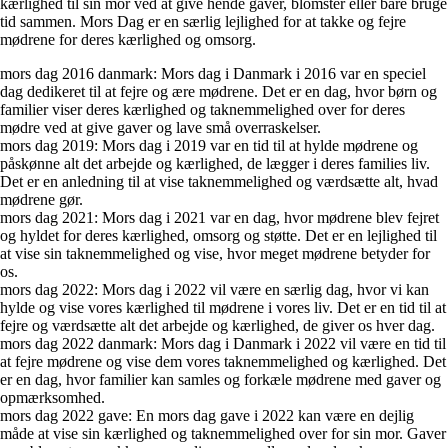
kærlighed til sin mor ved at give hende gaver, blomster eller bare bruge
tid sammen. Mors Dag er en særlig lejlighed for at takke og fejre
mødrene for deres kærlighed og omsorg.
mors dag 2016 danmark: Mors dag i Danmark i 2016 var en speciel
dag dedikeret til at fejre og ære mødrene. Det er en dag, hvor børn og
familier viser deres kærlighed og taknemmelighed over for deres
mødre ved at give gaver og lave små overraskelser.
mors dag 2019: Mors dag i 2019 var en tid til at hylde mødrene og
påskønne alt det arbejde og kærlighed, de lægger i deres families liv.
Det er en anledning til at vise taknemmelighed og værdsætte alt, hvad
mødrene gør.
mors dag 2021: Mors dag i 2021 var en dag, hvor mødrene blev fejret
og hyldet for deres kærlighed, omsorg og støtte. Det er en lejlighed til
at vise sin taknemmelighed og vise, hvor meget mødrene betyder for
os.
mors dag 2022: Mors dag i 2022 vil være en særlig dag, hvor vi kan
hylde og vise vores kærlighed til mødrene i vores liv. Det er en tid til at
fejre og værdsætte alt det arbejde og kærlighed, de giver os hver dag.
mors dag 2022 danmark: Mors dag i Danmark i 2022 vil være en tid til
at fejre mødrene og vise dem vores taknemmelighed og kærlighed. Det
er en dag, hvor familier kan samles og forkæle mødrene med gaver og
opmærksomhed.
mors dag 2022 gave: En mors dag gave i 2022 kan være en dejlig
måde at vise sin kærlighed og taknemmelighed over for sin mor. Gaver