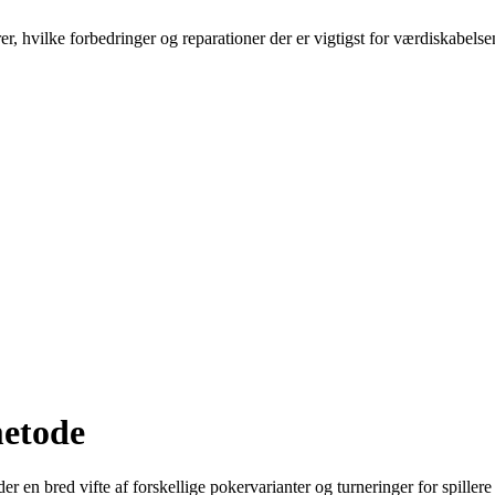
er, hvilke forbedringer og reparationer der er vigtigst for værdiskabels
metode
r en bred vifte af forskellige pokervarianter og turneringer for spille