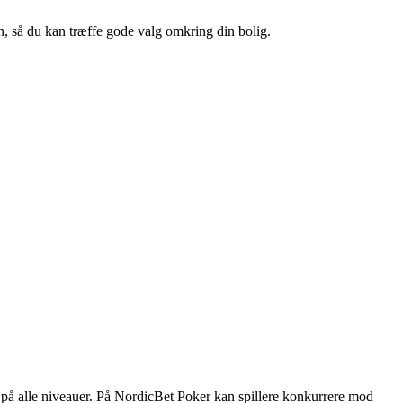
en, så du kan træffe gode valg omkring din bolig.
re på alle niveauer. På NordicBet Poker kan spillere konkurrere mod