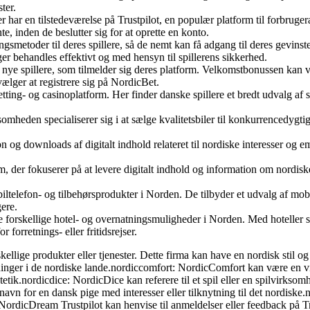
ter.
er har en tilstedeværelse på Trustpilot, en populær platform til forbru
, inden de beslutter sig for at oprette en konto.
gsmetoder til deres spillere, så de nemt kan få adgang til deres gevins
er behandles effektivt og med hensyn til spillerens sikkerhed.
e spillere, som tilmelder sig deres platform. Velkomstbonussen kan var
 vælger at registrere sig på NordicBet.
ting- og casinoplatform. Her finder danske spillere et bredt udvalg af
somheden specialiserer sig i at sælge kvalitetsbiler til konkurrencedygtig
n og downloads af digitalt indhold relateret til nordiske interesser og e
, der fokuserer på at levere digitalt indhold og information om nordisk
biltelefon- og tilbehørsprodukter i Norden. De tilbyder et udvalg af mo
gere.
forskellige hotel- og overnatningsmuligheder i Norden. Med hoteller s
orretnings- eller fritidsrejser.
kellige produkter eller tjenester. Dette firma kan have en nordisk stil 
ger i de nordiske lande.nordiccomfort: NordicComfort kan være en vir
etik.nordicdice: NordicDice kan referere til et spil eller en spilvirkso
navn for en dansk pige med interesser eller tilknytning til det nordiske
lot: NordicDream Trustpilot kan henvise til anmeldelser eller feedback på T