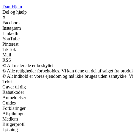
Dan Hjem
Del og hjælp
X
Facebook
Instagram
LinkedIn
YouTube
Pinterest
TikTok
Mail
RSS
© Alt materiale er beskyttet.
© Alle rettigheder forbeholdes. Vi kan tjene en del af salget fra produ
© Alt indhold er vores ejendom og må ikke bruges uden samtykke. Vi m
Tekst
Gaver til dig
Rabatkoder
Anmeldelser
Guides
Forklaringer
Afspilninger
Medlem
Brugerprofil
Løsning