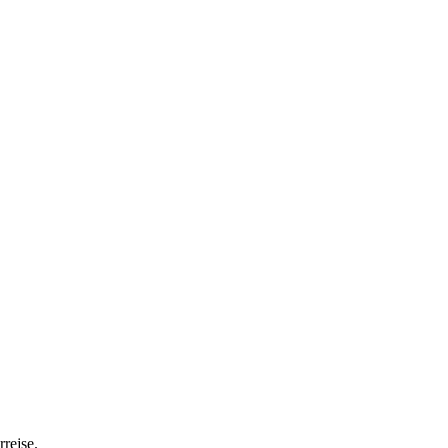
rrejse.