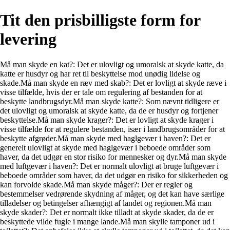
Tit den prisbilligste form for
levering
Må man skyde en kat?: Det er ulovligt og umoralsk at skyde katte, da
katte er husdyr og har ret til beskyttelse mod unødig lidelse og
skade.Må man skyde en ræv med skab?: Det er lovligt at skyde ræve i
visse tilfælde, hvis der er tale om regulering af bestanden for at
beskytte landbrugsdyr.Må man skyde katte?: Som nævnt tidligere er
det ulovligt og umoralsk at skyde katte, da de er husdyr og fortjener
beskyttelse.Må man skyde krager?: Det er lovligt at skyde krager i
visse tilfælde for at regulere bestanden, især i landbrugsområder for at
beskytte afgrøder.Må man skyde med haglgevær i haven?: Det er
generelt ulovligt at skyde med haglgevær i beboede områder som
haver, da det udgør en stor risiko for mennesker og dyr.Må man skyde
med luftgevær i haven?: Det er normalt ulovligt at bruge luftgevær i
beboede områder som haver, da det udgør en risiko for sikkerheden og
kan forvolde skade.Må man skyde måger?: Der er regler og
bestemmelser vedrørende skydning af måger, og det kan have særlige
tilladelser og betingelser afhængigt af landet og regionen.Må man
skyde skader?: Det er normalt ikke tilladt at skyde skader, da de er
beskyttede vilde fugle i mange lande.Må man skylle tamponer ud i