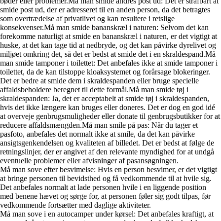
bøder eller problemer.Må man smide andres post ud: Det er strafbart at
smide post ud, der er adresseret til en anden person, da det betragtes
som overtrædelse af privatlivet og kan resultere i retslige
konsekvenser.Må man smide bananskræl i naturen: Selvom det kan
forekomme naturligt at smide en bananskræl i naturen, er det vigtigt at
huske, at det kan tage tid at nedbryde, og det kan påvirke dyrelivet og
miljøet omkring det, så det er bedst at smide det i en skraldespand.Må
man smide tamponer i toilettet: Det anbefales ikke at smide tamponer i
toilettet, da de kan tilstoppe kloaksystemet og forårsage blokeringer.
Det er bedre at smide dem i skraldespanden eller bruge specielle
affaldsbeholdere beregnet til dette formål.Må man smide tøj i
skraldespanden: Ja, det er acceptabelt at smide tøj i skraldespanden,
hvis det ikke længere kan bruges eller doneres. Det er dog en god idé
at overveje genbrugsmuligheder eller donate til genbrugsbutikker for at
reducere affaldsmængden.Må man smile på pas: Når du tager et
pasfoto, anbefales det normalt ikke at smile, da det kan påvirke
ansigtsgenkendelsen og kvaliteten af billedet. Det er bedst at følge de
retningslinjer, der er angivet af den relevante myndighed for at undgå
eventuelle problemer eller afvisninger af pasansøgningen.
Må man sove efter besvimelse: Hvis en person besvimer, er det vigtigt
at bringe personen til bevidsthed og få vedkommende til at hvile sig.
Det anbefales normalt at lade personen hvile i en liggende position
med benene hævet og sørge for, at personen føler sig godt tilpas, før
vedkommende fortsætter med daglige aktiviteter.
Må man sove i en autocamper under kørsel: Det anbefales kraftigt, at