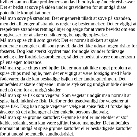
hvilket kan medføre problemer som lavt blodtryk og åndedrætsbesvær.
Det er bedst at sove på siden under graviditeten for at undgå disse
potentielle komplikationer.
Må man sove på stranden: Det er generelt tilladt at sove på stranden,
men det afhænger af strandens regler og bestemmelser. Det er vigtigt at
respektere strandens retningslinjer og sørge for at være bevidst om ens
omgivelser for at sikre en sikker og behagelig oplevelse.
Må man spise chili som gravid: Det er normalt sikkert at spise
moderate mængder chili som gravid, da det ikke udgør nogen risiko for
fosteret. Dog kan stærkt krydret mad for nogle kvinder forårsage
ubehag eller fordøjelsesproblemer, så det er bedst at være opmærksom
på ens egen tolerance.
Må man spise chips med bøjle: Det er normalt ikke noget problem at
spise chips med bøjle, men det er vigtigt at være forsigtig med hårde
fødevarer, da de kan beskadige bøjlen eller tandreguleringen. Det
anbefales at skære chipsene i mindre stykker og undgå at bide direkte
ned på dem for at undgå skader.
Må man spise fisk som vegetar: Som vegetar undgår man normalt at
spise kød, inklusive fisk. Derfor er det usædvanligt for vegetarer at
spise fisk. Dog kan nogle vegetarer vælge at spise fisk af forskellige
årsager, så det afhænger af den enkelte persons diætvalg.
Må man spise grønne kartofler: Grønne kartofler indeholder et stof
kaldet solanin, som kan være giftigt i store mængder. Det anbefales
normalt at undgå at spise grønne kartofler eller beskadigede kartofler
for at undgå potentielle sundhedsrisici.