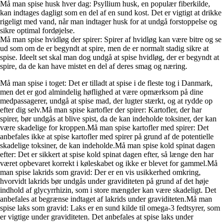
Må man spise husk hver dag: Psyllium husk, en populær fiberkilde,
kan indtages dagligt som en del af en sund kost. Det er vigtigt at drikke
rigeligt med vand, når man indtager husk for at undgå forstoppelse og
sikre optimal fordøjelse.
Må man spise hvidløg der spirer: Spirer af hvidløg kan være bitre og se
ud som om de er begyndt at spire, men de er normalt stadig sikre at
spise. Ideelt set skal man dog undgå at spise hvidløg, der er begyndt at
spire, da de kan have mistet en del af deres smag og næring.
Må man spise i toget: Det er tilladt at spise i de fleste tog i Danmark,
men det er god almindelig høflighed at være opmærksom på dine
medpassagerer, undgå at spise mad, der lugter stærkt, og at rydde op
efter dig selv.Må man spise kartofler der spirer: Kartofler, der har
spirer, bør undgås at blive spist, da de kan indeholde toksiner, der kan
være skadelige for kroppen.Må man spise kartofler med spirer: Det
anbefales ikke at spise kartofler med spirer på grund af de potentielle
skadelige toksiner, de kan indeholde.Må man spise kold spinat dagen
efter: Det er sikkert at spise kold spinat dagen efter, så længe den har
været opbevaret korrekt i køleskabet og ikke er blevet for gammel.Må
man spise lakrids som gravid: Der er en vis usikkerhed omkring,
hvorvidt lakrids bør undgås under graviditeten på grund af det høje
indhold af glycyrrhizin, som i store mængder kan være skadeligt. Det
anbefales at begrænse indtaget af lakrids under graviditeten.Må man
spise laks som gravid: Laks er en sund kilde til omega-3 fedtsyrer, som
er vigtige under graviditeten. Det anbefales at spise laks under