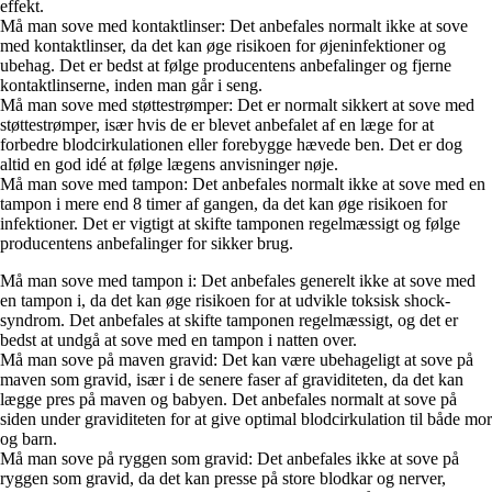
effekt.
Må man sove med kontaktlinser: Det anbefales normalt ikke at sove
med kontaktlinser, da det kan øge risikoen for øjeninfektioner og
ubehag. Det er bedst at følge producentens anbefalinger og fjerne
kontaktlinserne, inden man går i seng.
Må man sove med støttestrømper: Det er normalt sikkert at sove med
støttestrømper, især hvis de er blevet anbefalet af en læge for at
forbedre blodcirkulationen eller forebygge hævede ben. Det er dog
altid en god idé at følge lægens anvisninger nøje.
Må man sove med tampon: Det anbefales normalt ikke at sove med en
tampon i mere end 8 timer af gangen, da det kan øge risikoen for
infektioner. Det er vigtigt at skifte tamponen regelmæssigt og følge
producentens anbefalinger for sikker brug.
Må man sove med tampon i: Det anbefales generelt ikke at sove med
en tampon i, da det kan øge risikoen for at udvikle toksisk shock-
syndrom. Det anbefales at skifte tamponen regelmæssigt, og det er
bedst at undgå at sove med en tampon i natten over.
Må man sove på maven gravid: Det kan være ubehageligt at sove på
maven som gravid, især i de senere faser af graviditeten, da det kan
lægge pres på maven og babyen. Det anbefales normalt at sove på
siden under graviditeten for at give optimal blodcirkulation til både mor
og barn.
Må man sove på ryggen som gravid: Det anbefales ikke at sove på
ryggen som gravid, da det kan presse på store blodkar og nerver,