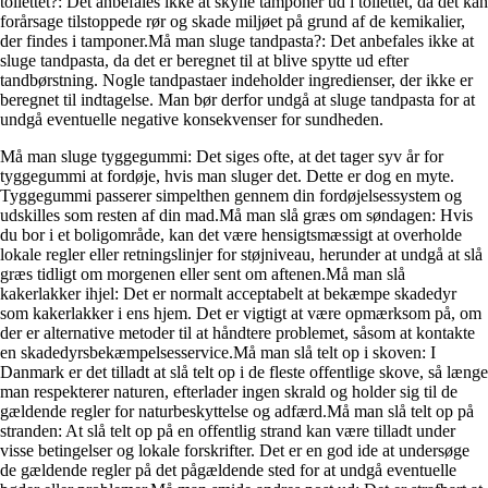
toilettet?: Det anbefales ikke at skylle tamponer ud i toilettet, da det kan
forårsage tilstoppede rør og skade miljøet på grund af de kemikalier,
der findes i tamponer.Må man sluge tandpasta?: Det anbefales ikke at
sluge tandpasta, da det er beregnet til at blive spytte ud efter
tandbørstning. Nogle tandpastaer indeholder ingredienser, der ikke er
beregnet til indtagelse. Man bør derfor undgå at sluge tandpasta for at
undgå eventuelle negative konsekvenser for sundheden.
Må man sluge tyggegummi: Det siges ofte, at det tager syv år for
tyggegummi at fordøje, hvis man sluger det. Dette er dog en myte.
Tyggegummi passerer simpelthen gennem din fordøjelsessystem og
udskilles som resten af din mad.Må man slå græs om søndagen: Hvis
du bor i et boligområde, kan det være hensigtsmæssigt at overholde
lokale regler eller retningslinjer for støjniveau, herunder at undgå at slå
græs tidligt om morgenen eller sent om aftenen.Må man slå
kakerlakker ihjel: Det er normalt acceptabelt at bekæmpe skadedyr
som kakerlakker i ens hjem. Det er vigtigt at være opmærksom på, om
der er alternative metoder til at håndtere problemet, såsom at kontakte
en skadedyrsbekæmpelsesservice.Må man slå telt op i skoven: I
Danmark er det tilladt at slå telt op i de fleste offentlige skove, så længe
man respekterer naturen, efterlader ingen skrald og holder sig til de
gældende regler for naturbeskyttelse og adfærd.Må man slå telt op på
stranden: At slå telt op på en offentlig strand kan være tilladt under
visse betingelser og lokale forskrifter. Det er en god ide at undersøge
de gældende regler på det pågældende sted for at undgå eventuelle