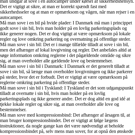
man undgår at sove i en autocamper under kørsel af sikkerhedshensyn.
Det er vigtigt at sikre, at man er korrekt spændt fast med
sikkerhedsseler og at man er opmærksom og vågen, når man rejser i en
autocamper.
Må man sove i en bil på hvide plader: I Danmark må man i princippet
godt sove i sin bil, hvis man holder på en lovlig parkeringsplads og
ikke generer nogen. Det er dog vigtigt at være opmærksom på lokale
regler og love omkring parkering og overnatning på offentlige steder.
Må man sove i sin bil: Det er i mange tilfælde tilladt at sove i sin bil,
men det afhænger af lokal lovgivning og regler. Det anbefales altid at
søge information omkring reglerne i det pågældende område og sikre
sig, at man overholder alle gældende love og bestemmelser.
Må man sove i sin bil i Danmark: I Danmark er det generelt tilladt at
sove i sin bil, så længe man overholder lovgivningen og ikke parkerer
på steder, hvor det er forbudt. Det er vigtigt at være opmærksom på
reglerne omkring parkering på offentlige steder.
Må man sove i sin bil i Tyskland: I Tyskland er det som udgangspunkt
tilladt at overnatte i sin bil, hvis man holder på en lovlig
parkeringsplads og ikke generer andre. Det er dog altid en god idé at
tjekke lokale regler og sikre sig, at man overholder alle love og
bestemmelser.
Må man sove med kompressionsbind: Det afhænger af årsagen til, at
man bruger kompressionsbindet. Det er vigtigt at følge lægens
instruktioner, da nogle gange kan det være nødvendigt at beholde
kompressionsbindet på, selv mens man sover, for at opnå den ønskede