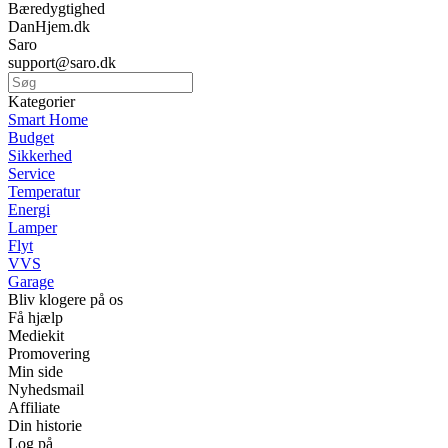
Bæredygtighed
DanHjem.dk
Saro
support@saro.dk
Kategorier
Smart Home
Budget
Sikkerhed
Service
Temperatur
Energi
Lamper
Flyt
VVS
Garage
Bliv klogere på os
Få hjælp
Mediekit
Promovering
Min side
Nyhedsmail
Affiliate
Din historie
Log på