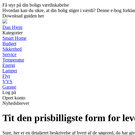
Få styr på din boligs værdiskabelse
Hvordan kan du sikre, at din bolig stiger i værdi? Denne e-bog forklar
Download guiden her
Dan Hjem
Kategorier
Smart Home
Budget
Sikkerhed
Service
Temperatur
Energi
Lamper
Flyt
VVS
Garage
Log på
Opret konto
Nyhedsbrevet
Tit den prisbilligste form for le
Sure, her er en detaljeret beskrivelse af hvert af de søgeord, du har