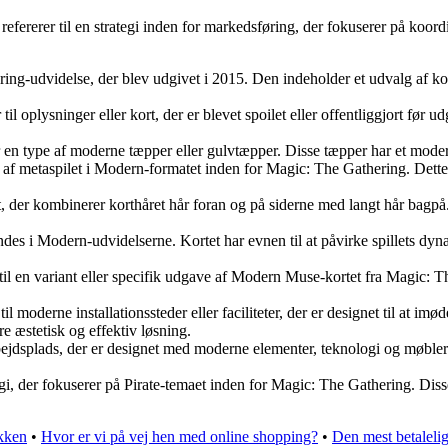
ererer til en strategi inden for markedsføring, der fokuserer på koordi
udvidelse, der blev udgivet i 2015. Den indeholder et udvalg af kort f
 oplysninger eller kort, der er blevet spoilet eller offentliggjort før
 en type af moderne tæpper eller gulvtæpper. Disse tæpper har et modern
 metaspilet i Modern-formatet inden for Magic: The Gathering. Dette i
t, der kombinerer korthåret hår foran og på siderne med langt hår bagpå
 i Modern-udvidelserne. Kortet har evnen til at påvirke spillets dynam
en variant eller specifik udgave af Modern Muse-kortet fra Magic: The
oderne installationssteder eller faciliteter, der er designet til at 
re æstetisk og effektiv løsning.
ejdsplads, der er designet med moderne elementer, teknologi og møbler.
tegi, der fokuserer på Pirate-temaet inden for Magic: The Gathering. Di
akken
•
Hvor er vi på vej hen med online shopping?
•
Den mest betalelig