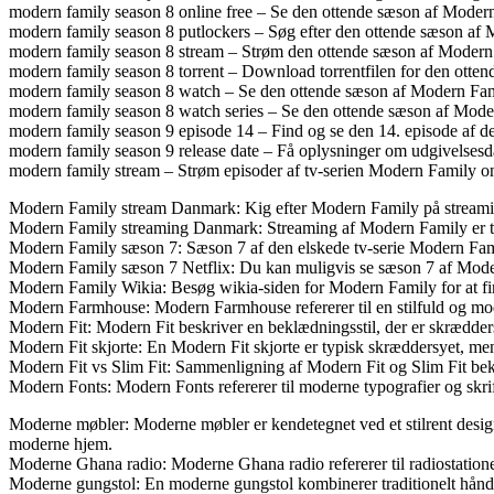
modern family season 8 online free – Se den ottende sæson af Modern
modern family season 8 putlockers – Søg efter den ottende sæson af 
modern family season 8 stream – Strøm den ottende sæson af Modern
modern family season 8 torrent – Download torrentfilen for den otte
modern family season 8 watch – Se den ottende sæson af Modern Fam
modern family season 8 watch series – Se den ottende sæson af Moder
modern family season 9 episode 14 – Find og se den 14. episode af 
modern family season 9 release date – Få oplysninger om udgivelses
modern family stream – Strøm episoder af tv-serien Modern Family on
Modern Family stream Danmark: Kig efter Modern Family på streamin
Modern Family streaming Danmark: Streaming af Modern Family er til
Modern Family sæson 7: Sæson 7 af den elskede tv-serie Modern Fa
Modern Family sæson 7 Netflix: Du kan muligvis se sæson 7 af Modern
Modern Family Wikia: Besøg wikia-siden for Modern Family for at find
Modern Farmhouse: Modern Farmhouse refererer til en stilfuld og mod
Modern Fit: Modern Fit beskriver en beklædningsstil, der er skrædde
Modern Fit skjorte: En Modern Fit skjorte er typisk skræddersyet, me
Modern Fit vs Slim Fit: Sammenligning af Modern Fit og Slim Fit bekl
Modern Fonts: Modern Fonts refererer til moderne typografier og skrif
Moderne møbler: Moderne møbler er kendetegnet ved et stilrent design, 
moderne hjem.
Moderne Ghana radio: Moderne Ghana radio refererer til radiostation
Moderne gungstol: En moderne gungstol kombinerer traditionelt håndv