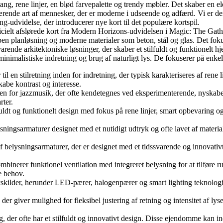
ng, rene linjer, en blød farvepalette og trendy møbler. Det skaber en e
ende art af mennesker, der er moderne i udseende og adfærd. Vi er de
dvidelse, der introducerer nye kort til det populære kortspil.
ficielt afslørede kort fra Modern Horizons-udvidelsen i Magic: The Gat
ben planløsning og moderne materialer som beton, stål og glas. Det foku
de arkitektoniske løsninger, der skaber et stilfuldt og funktionelt hje
nimalistiske indretning og brug af naturligt lys. De fokuserer på enkel
 en stilretning inden for indretning, der typisk karakteriseres af rene 
kabe kontrast og interesse.
n for jazzmusik, der ofte kendetegnes ved eksperimenterende, nyskaben
rter.
 og funktionelt design med fokus på rene linjer, smart opbevaring og mod
sarmaturer designet med et nutidigt udtryk og ofte lavet af materialer
elysningsarmaturer, der er designet med et tidssvarende og innovativt
mbinerer funktionel ventilation med integreret belysning for at tilføre
e behov.
skilder, herunder LED-pærer, halogenpærer og smart lighting teknologi. 
 giver mulighed for fleksibel justering af retning og intensitet af lyse
r ofte har et stilfuldt og innovativt design. Disse ejendomme kan indeh