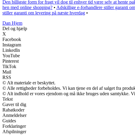
Den billigste form for fragt vil dog til enhver tid være selv at hente p
hen med online shopping?
•
Adskillige e-forhandlere stiller garanti 
stiller garanti om levering på næste hverdag
•
Dan Hjem
Del og hjælp
X
Facebook
Instagram
LinkedIn
YouTube
Pinterest
TikTok
Mail
RSS
© Alt materiale er beskyttet.
© Alle rettigheder forbeholdes. Vi kan tjene en del af salget fra produ
© Alt indhold er vores ejendom og må ikke bruges uden samtykke. Vi m
Tekst
Gaver til dig
Rabatkoder
Anmeldelser
Guides
Forklaringer
Afspilninger