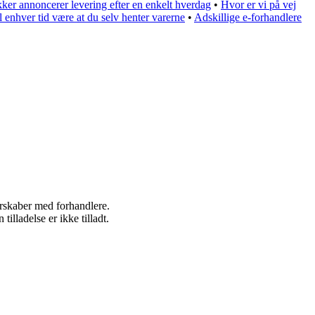
ikker annoncerer levering efter en enkelt hverdag
•
Hvor er vi på vej
l enhver tid være at du selv henter varerne
•
Adskillige e-forhandlere
nerskaber med forhandlere.
lladelse er ikke tilladt.