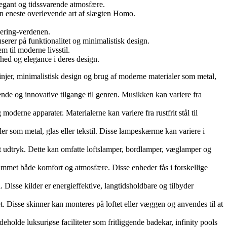
legant og tidssvarende atmosfære.
n eneste overlevende art af slægten Homo.
hering-verdenen.
serer på funktionalitet og minimalistisk design.
m til moderne livsstil.
hed og elegance i deres design.
linjer, minimalistisk design og brug af moderne materialer som metal,
de og innovative tilgange til genren. Musikken kan variere fra
erne apparater. Materialerne kan variere fra rustfrit stål til
 som metal, glas eller tekstil. Disse lampeskærme kan variere i
 udtryk. Dette kan omfatte loftslamper, bordlamper, væglamper og
 rummet både komfort og atmosfære. Disse enheder fås i forskellige
Disse kilder er energieffektive, langtidsholdbare og tilbyder
t. Disse skinner kan monteres på loftet eller væggen og anvendes til at
olde luksuriøse faciliteter som fritliggende badekar, infinity pools