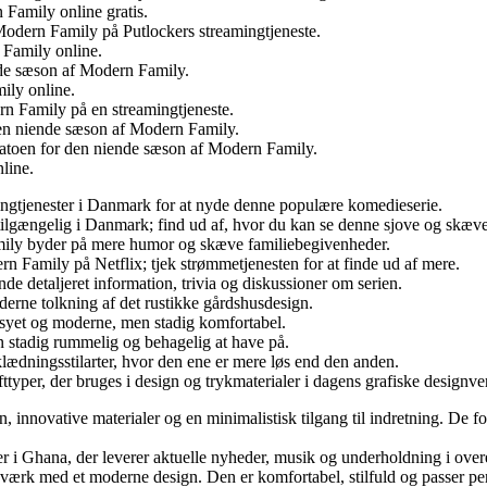
 Family online gratis.
Modern Family på Putlockers streamingtjeneste.
 Family online.
nde sæson af Modern Family.
ily online.
n Family på en streamingtjeneste.
den niende sæson af Modern Family.
datoen for den niende sæson af Modern Family.
line.
gtjenester i Danmark for at nyde denne populære komedieserie.
gængelig i Danmark; find ud af, hvor du kan se denne sjove og skæve 
mily byder på mere humor og skæve familiebegivenheder.
 Family på Netflix; tjek strømmetjenesten for at finde ud af mere.
e detaljeret information, trivia og diskussioner om serien.
erne tolkning af det rustikke gårdshusdesign.
rsyet og moderne, men stadig komfortabel.
n stadig rummelig og behagelig at have på.
ædningsstilarter, hvor den ene er mere løs end den anden.
ttyper, der bruges i design og trykmaterialer i dagens grafiske designve
innovative materialer og en minimalistisk tilgang til indretning. De foku
er i Ghana, der leverer aktuelle nyheder, musik og underholdning i ov
ærk med et moderne design. Den er komfortabel, stilfuld og passer pe