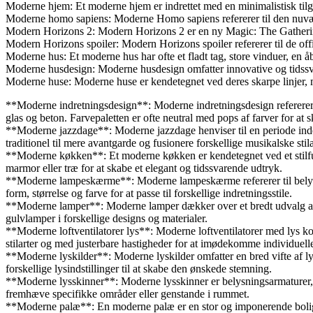
Moderne hjem: Et moderne hjem er indrettet med en minimalistisk tilga
Moderne homo sapiens: Moderne Homo sapiens refererer til den nuvær
Modern Horizons 2: Modern Horizons 2 er en ny Magic: The Gathering-u
Modern Horizons spoiler: Modern Horizons spoiler refererer til de of
Moderne hus: Et moderne hus har ofte et fladt tag, store vinduer, en å
Moderne husdesign: Moderne husdesign omfatter innovative og tidssvaren
Moderne huse: Moderne huse er kendetegnet ved deres skarpe linjer, mi
**Moderne indretningsdesign**: Moderne indretningsdesign refererer til
glas og beton. Farvepaletten er ofte neutral med pops af farver for at s
**Moderne jazzdage**: Moderne jazzdage henviser til en periode inde
traditionel til mere avantgarde og fusionere forskellige musikalske stila
**Moderne køkken**: Et moderne køkken er kendetegnet ved et stilfuldt
marmor eller træ for at skabe et elegant og tidssvarende udtryk.
**Moderne lampeskærme**: Moderne lampeskærme refererer til belysning
form, størrelse og farve for at passe til forskellige indretningsstile.
**Moderne lamper**: Moderne lamper dækker over et bredt udvalg af b
gulvlamper i forskellige designs og materialer.
**Moderne loftventilatorer lys**: Moderne loftventilatorer med lys ko
stilarter og med justerbare hastigheder for at imødekomme individuell
**Moderne lyskilder**: Moderne lyskilder omfatter en bred vifte af ly
forskellige lysindstillinger til at skabe den ønskede stemning.
**Moderne lysskinner**: Moderne lysskinner er belysningsarmaturer, der
fremhæve specifikke områder eller genstande i rummet.
**Moderne palæ**: En moderne palæ er en stor og imponerende bolig, de