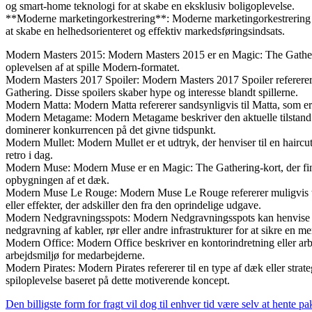
og smart-home teknologi for at skabe en eksklusiv boligoplevelse.
**Moderne marketingorkestrering**: Moderne marketingorkestrering ref
at skabe en helhedsorienteret og effektiv markedsføringsindsats.
Modern Masters 2015: Modern Masters 2015 er en Magic: The Gathering-
oplevelsen af at spille Modern-formatet.
Modern Masters 2017 Spoiler: Modern Masters 2017 Spoiler refererer til
Gathering. Disse spoilers skaber hype og interesse blandt spillerne.
Modern Matta: Modern Matta refererer sandsynligvis til Matta, som er
Modern Metagame: Modern Metagame beskriver den aktuelle tilstand af
dominerer konkurrencen på det givne tidspunkt.
Modern Mullet: Modern Mullet er et udtryk, der henviser til en haircu
retro i dag.
Modern Muse: Modern Muse er en Magic: The Gathering-kort, der findes
opbygningen af et dæk.
Modern Muse Le Rouge: Modern Muse Le Rouge refererer muligvis til 
eller effekter, der adskiller den fra den oprindelige udgave.
Modern Nedgravningsspots: Modern Nedgravningsspots kan henvise til m
nedgravning af kabler, rør eller andre infrastrukturer for at sikre en me
Modern Office: Modern Office beskriver en kontorindretning eller arb
arbejdsmiljø for medarbejderne.
Modern Pirates: Modern Pirates refererer til en type af dæk eller stra
spiloplevelse baseret på dette motiverende koncept.
Den billigste form for fragt vil dog til enhver tid være selv at hente p