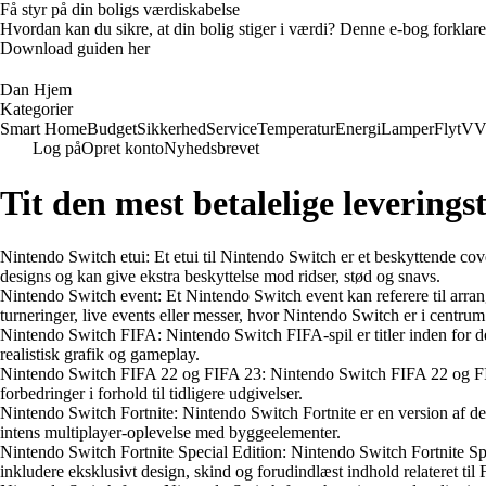
Få styr på din boligs værdiskabelse
Hvordan kan du sikre, at din bolig stiger i værdi? Denne e-bog forklare
Download guiden her
Dan Hjem
Kategorier
Smart Home
Budget
Sikkerhed
Service
Temperatur
Energi
Lamper
Flyt
VV
Log på
Opret konto
Nyhedsbrevet
Tit den mest betalelige leverings
Nintendo Switch etui: Et etui til Nintendo Switch er et beskyttende cover
designs og kan give ekstra beskyttelse mod ridser, stød og snavs.
Nintendo Switch event: Et Nintendo Switch event kan referere til arran
turneringer, live events eller messer, hvor Nintendo Switch er i centrum
Nintendo Switch FIFA: Nintendo Switch FIFA-spil er titler inden for d
realistisk grafik og gameplay.
Nintendo Switch FIFA 22 og FIFA 23: Nintendo Switch FIFA 22 og FIFA 
forbedringer i forhold til tidligere udgivelser.
Nintendo Switch Fortnite: Nintendo Switch Fortnite er en version af det
intens multiplayer-oplevelse med byggeelementer.
Nintendo Switch Fortnite Special Edition: Nintendo Switch Fortnite Spec
inkludere eksklusivt design, skind og forudindlæst indhold relateret til F