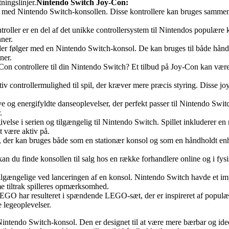
ningslinjer.
Nintendo Switch Joy-Con:
r med Nintendo Switch-konsollen. Disse kontrollere kan bruges sammen
ller er en del af det unikke controllersystem til Nintendos populære 
nner.
 følger med en Nintendo Switch-konsol. De kan bruges til både håndholdt
ner.
on controllere til din Nintendo Switch? Et tilbud på Joy-Con kan være 
v controllermulighed til spil, der kræver mere præcis styring. Disse joyst
ve og energifyldte danseoplevelser, der perfekt passer til Nintendo Swi
.
se i serien og tilgængelig til Nintendo Switch. Spillet inkluderer en n
t være aktiv på.
 der kan bruges både som en stationær konsol og som en håndholdt enh
 du finde konsollen til salg hos en række forhandlere online og i fysis
 er tilgængelige ved lanceringen af en konsol. Nintendo Switch havde et 
 tiltrak spilleres opmærksomhed.
 har resulteret i spændende LEGO-sæt, der er inspireret af populær
 legeoplevelser.
Nintendo Switch-konsol. Den er designet til at være mere bærbar og ide