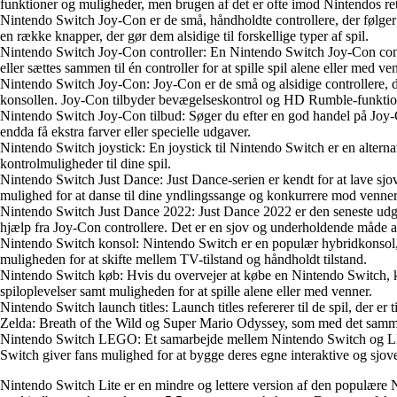
funktioner og muligheder, men brugen af det er ofte imod Nintendos ret
Nintendo Switch Joy-Con er de små, håndholdte controllere, der følge
en række knapper, der gør dem alsidige til forskellige typer af spil.
Nintendo Switch Joy-Con controller: En Nintendo Switch Joy-Con contro
eller sættes sammen til én controller for at spille spil alene eller med ve
Nintendo Switch Joy-Con: Joy-Con er de små og alsidige controllere, der
konsollen. Joy-Con tilbyder bevægelseskontrol og HD Rumble-funktio
Nintendo Switch Joy-Con tilbud: Søger du efter en god handel på Joy-C
endda få ekstra farver eller specielle udgaver.
Nintendo Switch joystick: En joystick til Nintendo Switch er en alternati
kontrolmuligheder til dine spil.
Nintendo Switch Just Dance: Just Dance-serien er kendt for at lave sjo
mulighed for at danse til dine yndlingssange og konkurrere mod venner
Nintendo Switch Just Dance 2022: Just Dance 2022 er den seneste udgivel
hjælp fra Joy-Con controllere. Det er en sjov og underholdende måde a
Nintendo Switch konsol: Nintendo Switch er en populær hybridkonsol,
muligheden for at skifte mellem TV-tilstand og håndholdt tilstand.
Nintendo Switch køb: Hvis du overvejer at købe en Nintendo Switch, kan
spiloplevelser samt muligheden for at spille alene eller med venner.
Nintendo Switch launch titles: Launch titles refererer til de spil, der
Zelda: Breath of the Wild og Super Mario Odyssey, som med det samme
Nintendo Switch LEGO: Et samarbejde mellem Nintendo Switch og LEGO
Switch giver fans mulighed for at bygge deres egne interaktive og sjove
Nintendo Switch Lite er en mindre og lettere version af den populære 