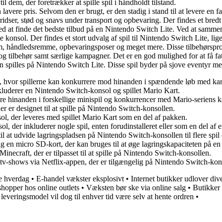
dem, der foretrækker at spille spil i håndholdt tilstand.
lavere pris. Selvom den er brugt, er den stadig i stand til at levere en 
ridser, stød og snavs under transport og opbevaring. Der findes et bredt 
d at finde det bedste tilbud på en Nintendo Switch Lite. Ved at sammenl
onsol. Der findes et stort udvalg af spil til Nintendo Switch Lite, lige 
ilm, håndledsremme, opbevaringsposer og meget mere. Disse tilbehørspro
 tilbehør samt særlige kampagner. Det er en god mulighed for at få fat i
n spilles på Nintendo Switch Lite. Disse spil byder på sjove eventyr m
, hvor spillerne kan konkurrere mod hinanden i spændende løb med kara
luderer en Nintendo Switch-konsol og spillet Mario Kart.
rdre hinanden i forskellige minispil og konkurrencer med Mario-seriens k
der er designet til at spille på Nintendo Switch-konsollen.
l, der leveres med spillet Mario Kart som en del af pakken.
 der inkluderer nogle spil, enten forudinstalleret eller som en del af 
at udvide lagringspladsen på Nintendo Switch-konsollen til flere spil o
 en micro SD-kort, der kan bruges til at øge lagringskapaciteten på e
necraft, der er tilpasset til at spille på Nintendo Switch-konsollen.
 tv-shows via Netflix-appen, der er tilgængelig på Nintendo Switch-kon
de hverdag
•
E-handel vækster eksplosivt
•
Internet butikker udlover div
shopper hos online outlets
•
Væksten bør ske via online salg
•
Butikker 
leveringsmodel vil dog til enhver tid være selv at hente ordren
•