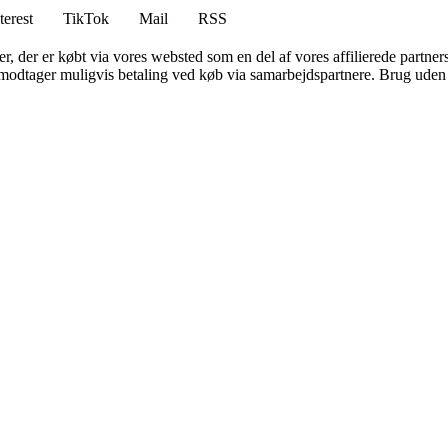
terest
TikTok
Mail
RSS
ter, der er købt via vores websted som en del af vores affilierede partne
tager muligvis betaling ved køb via samarbejdspartnere. Brug uden till