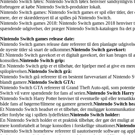
Nintendo Switch føtex: Nintendo Switch føtex henviser sandsynligvis 
forbrugere at købe Nintendo Switch-produkter lokalt.
Nintendo Switch games: Nintendo Switch games er spil eller titler, der 
mere, der er skræddersyet til at spilles på Nintendo Switch.
Nintendo Switch games 2018: Nintendo Switch games 2018 henviser til sp
spændende udgivelser, der præger Nintendo Switch-katalogen fra det 
Nintendo Switch games release date:
Nintendo Switch games release date refererer til den planlagte udgivelse
de nyeste titler så snart de udkommer.
Nintendo Switch gavekort:
Et Nintendo Switch gavekort er et digitalt gavekort, der kan bruges til 
konsollen.
Nintendo Switch grip:
En Nintendo Switch grip er et tilbehør, der hjælper med at give en me
spiloplevelsen.
Nintendo Switch grå:
Nintendo Switch grå refererer til en bestemt farvevariant af Nintendo
blandt gamere.
Nintendo Switch GTA:
Nintendo Switch GTA refererer til Grand Theft Auto-spil, som potentiel
Switch vil være spændende for fans af serien.
Nintendo Switch Harry 
Nintendo Switch Harry Potter henviser til eventuelle spil eller temati
både fans af bøgerne/filmene og gamere generelt.
Nintendo Switch hea
Et Nintendo Switch headset er et tilbehør, der muliggør kommunikation 
eller fordybe sig i spillets lydeffekter.
Nintendo Switch holder:
En Nintendo Switch holder er et praktisk tilbehør, der gør det muligt a
mere komfortabelt at bruge konsollen i forskellige situationer.
Nintendo
Nintendo Switch homebrew refererer til uautoriserede software og appl