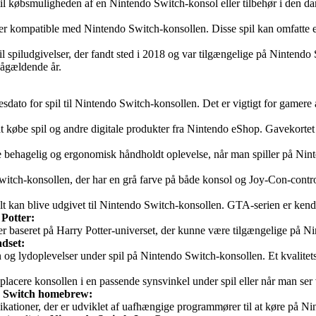
til købsmuligheden af en Nintendo Switch-konsol eller tilbehør i den
er kompatible med Nintendo Switch-konsollen. Disse spil kan omfatte et 
iludgivelser, der fandt sted i 2018 og var tilgængelige på Nintendo Swi
pågældende år.
sdato for spil til Nintendo Switch-konsollen. Det er vigtigt for gamere a
at købe spil og andre digitale produkter fra Nintendo eShop. Gavekortet 
re behagelig og ergonomisk håndholdt oplevelse, når man spiller på Ni
 Switch-konsollen, der har en grå farve på både konsol og Joy-Con-con
t kan blive udgivet til Nintendo Switch-konsollen. GTA-serien er kendt
Potter:
kker baseret på Harry Potter-universet, der kunne være tilgængelige på 
dset:
og lydoplevelser under spil på Nintendo Switch-konsollen. Et kvalitets
t placere konsollen i en passende synsvinkel under spil eller når man se
 Switch homebrew:
ikationer, der er udviklet af uafhængige programmører til at køre på 