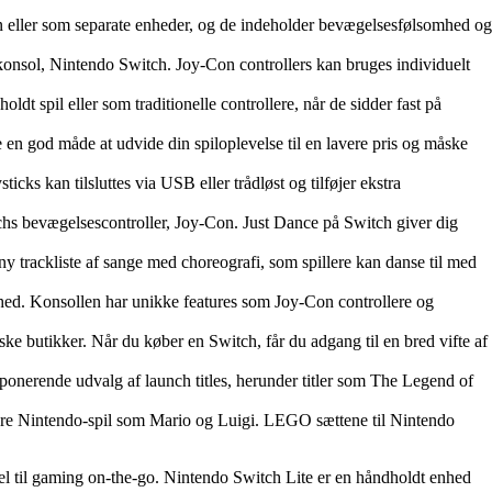
 eller som separate enheder, og de indeholder bevægelsesfølsomhed og
konsol, Nintendo Switch. Joy-Con controllers kan bruges individuelt
 spil eller som traditionelle controllere, når de sidder fast på
en god måde at udvide din spiloplevelse til en lavere pris og måske
icks kan tilsluttes via USB eller trådløst og tilføjer ekstra
tchs bevægelsescontroller, Joy-Con. Just Dance på Switch giver dig
y trackliste af sange med choreografi, som spillere kan danse til med
ed. Konsollen har unikke features som Joy-Con controllere og
ke butikker. Når du køber en Switch, får du adgang til en bred vifte af
imponerende udvalg af launch titles, herunder titler som The Legend of
e Nintendo-spil som Mario og Luigi. LEGO sættene til Nintendo
el til gaming on-the-go. Nintendo Switch Lite er en håndholdt enhed