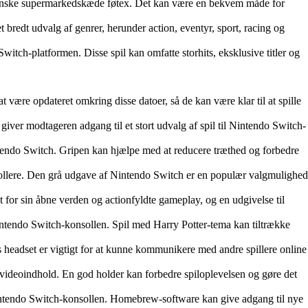
 danske supermarkedskæde føtex. Det kan være en bekvem måde for
bredt udvalg af genrer, herunder action, eventyr, sport, racing og
tch-platformen. Disse spil kan omfatte storhits, eksklusive titler og
t være opdateret omkring disse datoer, så de kan være klar til at spille
giver modtageren adgang til et stort udvalg af spil til Nintendo Switch-
ntendo Switch. Gripen kan hjælpe med at reducere træthed og forbedre
trollere. Den grå udgave af Nintendo Switch er en populær valgmulighed
 for sin åbne verden og actionfyldte gameplay, og en udgivelse til
Nintendo Switch-konsollen. Spil med Harry Potter-tema kan tiltrække
 headset er vigtigt for at kunne kommunikere med andre spillere online
r videoindhold. En god holder kan forbedre spiloplevelsen og gøre det
Nintendo Switch-konsollen. Homebrew-software kan give adgang til nye