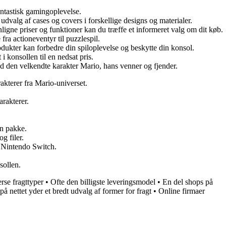
fantastisk gamingoplevelse.
udvalg af cases og covers i forskellige designs og materialer.
igne priser og funktioner kan du træffe et informeret valg om dit køb.
fra actioneventyr til puzzlespil.
dukter kan forbedre din spiloplevelse og beskytte din konsol.
 konsollen til en nedsat pris.
ed den velkendte karakter Mario, hans venner og fjender.
kterer fra Mario-universet.
arakterer.
en pakke.
g filer.
n Nintendo Switch.
sollen.
erse fragttyper
•
Ofte den billigste leveringsmodel
•
En del shops på
på nettet yder et bredt udvalg af former for fragt
•
Online firmaer