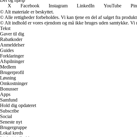
Del og hjælp
X
Facebook
Instagram
LinkedIn
YouTube
Pin
© Alt materiale er beskyttet.
© Alle rettigheder forbeholdes. Vi kan tjene en del af salget fra produk
© Alt indhold er vores ejendom og må ikke bruges uden samtykke. Vi mod
Tekst
Gaver til dig
Rabatkoder
Anmeldelser
Guides
Forklaringer
Afspilninger
Medlem
Brugerprofil
Løsning
Omkostninger
Bonusser
Apps
Samfund
Hold dig opdateret
Subscribe
Social
Seneste nyt
Brugergruppe
Lokal kreds