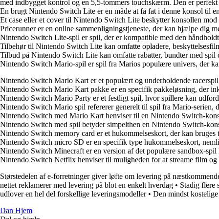
med indbygget kontrol og en 5,5-tommers touchskærm. Den er perfekt til 
En brugt Nintendo Switch Lite er en måde at få fat i denne konsol til en 
Et case eller et cover til Nintendo Switch Lite beskytter konsollen mod 
Pricerunner er en online sammenligningstjeneste, der kan hjælpe dig me
Nintendo Switch Lite-spil er spil, der er kompatible med den håndholdte k
Tilbehør til Nintendo Switch Lite kan omfatte opladere, beskyttelsesf
Tilbud på Nintendo Switch Lite kan omfatte rabatter, bundter med spil og
Nintendo Switch Mario-spil er spil fra Marios populære univers, der ka
Nintendo Switch Mario Kart er et populært og underholdende racerspil
Nintendo Switch Mario Kart pakke er en specifik pakkeløsning, der ink
Nintendo Switch Mario Party er et festligt spil, hvor spillere kan udfo
Nintendo Switch Mario spil refererer generelt til spil fra Mario-serien, 
Nintendo Switch med Mario Kart henviser til en Nintendo Switch-konso
Nintendo Switch med spil betyder simpelthen en Nintendo Switch-konsol,
Nintendo Switch memory card er et hukommelseskort, der kan bruges til 
Nintendo Switch micro SD er en specifik type hukommelseskort, nemlig
Nintendo Switch Minecraft er en version af det populære sandbox-spil Mi
Nintendo Switch Netflix henviser til muligheden for at streame film og
Størstedelen af e-forretninger giver løfte om levering på næstkommen
nettet reklamerer med levering på blot en enkelt hverdag
•
Stadig flere 
udlover en hel del forskellige leveringsmodeller
•
Den mindst kostelige 
Dan Hjem