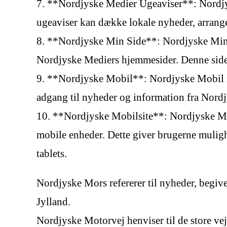
7. **Nordjyske Medier Ugeaviser**: Nordjys
ugeaviser kan dække lokale nyheder, arrange
8. **Nordjyske Min Side**: Nordjyske Min Si
Nordjyske Mediers hjemmesider. Denne side 
9. **Nordjyske Mobil**: Nordjyske Mobil re
adgang til nyheder og information fra Nordj
10. **Nordjyske Mobilsite**: Nordjyske Mob
mobile enheder. Dette giver brugerne mulighe
tablets.
Nordjyske Mors refererer til nyheder, begive
Jylland.
Nordjyske Motorvej henviser til de store ve