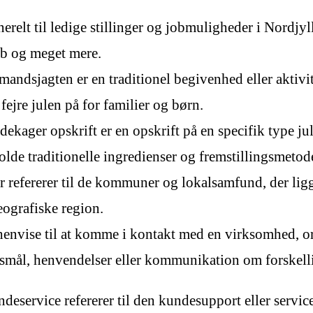
erelt til ledige stillinger og jobmuligheder i Nordjyl
b og meget mere.
dsjagten er en traditionel begivenhed eller aktivite
ejre julen på for familier og børn.
kager opskrift er en opskrift på en specifik type jul
lde traditionelle ingredienser og fremstillingsmetode
ererer til de kommuner og lokalsamfund, der ligger
eografiske region.
envise til at komme i kontakt med en virksomhed, org
rgsmål, henvendelser eller kommunikation om forskell
service refererer til den kundesupport eller service,