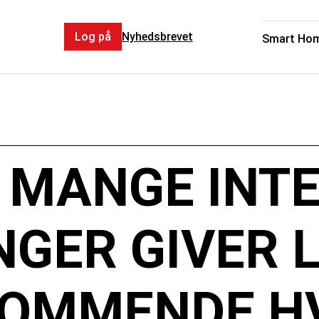
Log på
Nyhedsbrevet
Smart Ho
 MANGE INT
NGER GIVER 
KOMMENDE H