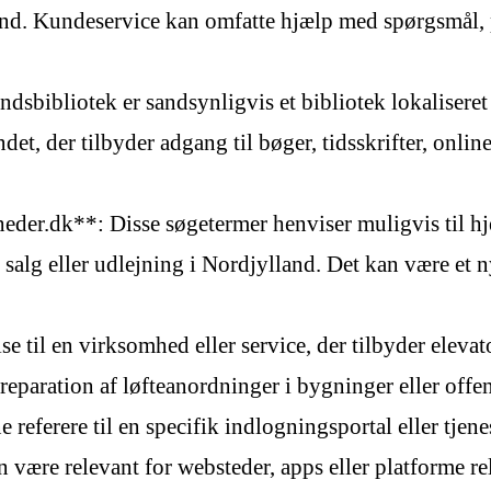
and. Kundeservice kan omfatte hjælp med spørgsmål, 
dsbibliotek er sandsynligvis et bibliotek lokaliseret
et, der tilbyder adgang til bøger, tidsskrifter, online
eder.dk**: Disse søgetermer henviser muligvis til hje
l salg eller udlejning i Nordjylland. Det kan være et n
e til en virksomhed eller service, der tilbyder elevato
eparation af løfteanordninger i bygninger eller offent
ferere til en specifik indlogningsportal eller tjenes
n være relevant for websteder, apps eller platforme rel