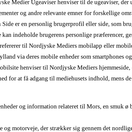
ke Medier Ugeaviser henviser til de ugeaviser, der 
menter og andre relevante emner for forskellige omr
de er en personlig brugerprofil eller side, som brug
kan indeholde brugerens personlige præferencer, ge
fererer til Nordjyske Mediers mobilapp eller mobil
ylland via deres mobile enheder som smartphones og 
ilsite henviser til Nordjyske Mediers hjemmeside, de
d for at få adgang til mediehusets indhold, mens de 
nheder og information relateret til Mors, en smuk ø 
je og motorveje, der strækker sig gennem det nordlig