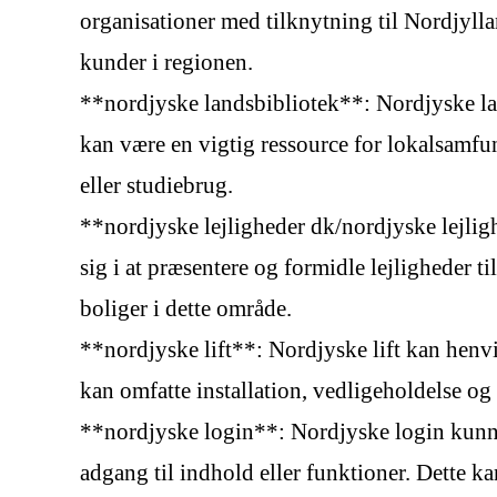
organisationer med tilknytning til Nordjyll
kunder i regionen.
**nordjyske landsbibliotek**: Nordjyske lan
kan være en vigtig ressource for lokalsamfund
eller studiebrug.
**nordjyske lejligheder dk/nordjyske lejligh
sig i at præsentere og formidle lejligheder ti
boliger i dette område.
**nordjyske lift**: Nordjyske lift kan henvis
kan omfatte installation, vedligeholdelse og r
**nordjyske login**: Nordjyske login kunne re
adgang til indhold eller funktioner. Dette ka