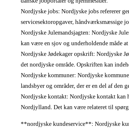
danske jobportaler og hjemmesider.
Nordjyske jobs: Nordjyske jobs refererer gen
servicesektoropgaver, håndværksmæssige jo
Nordjyske Julemandsjagten: Nordjyske Juleman
kan være en sjov og underholdende måde at f
Nordjyske Jødekager opskrift: Nordjyske Jøde
det nordjyske område. Opskriften kan indeho
Nordjyske kommuner: Nordjyske kommuner ref
landsbyer og områder, der er en del af den g
Nordjyske kontakt: Nordjyske kontakt kan h
Nordjylland. Det kan være relateret til spø
**nordjyske kundeservice**: Nordjyske kunde