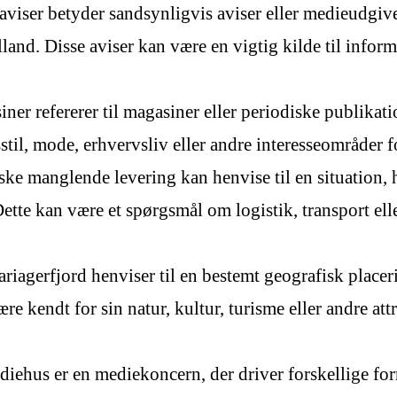
viser betyder sandsynligvis aviser eller medieudgive
lland. Disse aviser kan være en vigtig kilde til inf
r refererer til magasiner eller periodiske publikatio
til, mode, erhvervsliv eller andre interesseområder 
 manglende levering kan henvise til en situation, h
Dette kan være et spørgsmål om logistik, transport el
agerfjord henviser til en bestemt geografisk placer
 kendt for sin natur, kultur, turisme eller andre attr
hus er en mediekoncern, der driver forskellige for