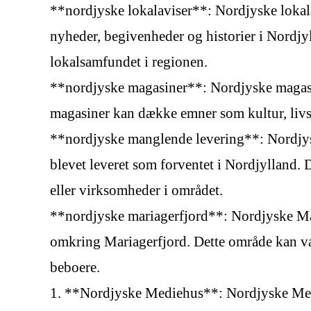
**nordjyske lokalaviser**: Nordjyske lokala
nyheder, begivenheder og historier i Nordjy
lokalsamfundet i regionen.
**nordjyske magasiner**: Nordjyske magasine
magasiner kan dække emner som kultur, livss
**nordjyske manglende levering**: Nordjyske
blevet leveret som forventet i Nordjylland. 
eller virksomheder i området.
**nordjyske mariagerfjord**: Nordjyske Mari
omkring Mariagerfjord. Dette område kan være
beboere.
1. **Nordjyske Mediehus**: Nordjyske Medie