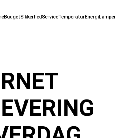
me
Budget
Sikkerhed
Service
Temperatur
Energi
Lamper
ERNET
LEVERING
VERDAG