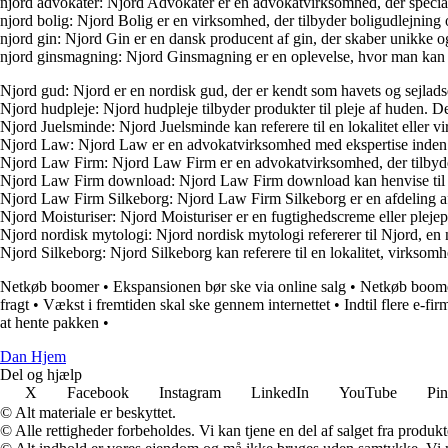
njord advokater: Njord Advokater er en advokatvirksomhed, der specialis
njord bolig: Njord Bolig er en virksomhed, der tilbyder boligudlejni
njord gin: Njord Gin er en dansk producent af gin, der skaber unikke 
njord ginsmagning: Njord Ginsmagning er en oplevelse, hvor man kan s
Njord gud: Njord er en nordisk gud, der er kendt som havets og sejlad
Njord hudpleje: Njord hudpleje tilbyder produkter til pleje af huden. Der
Njord Juelsminde: Njord Juelsminde kan referere til en lokalitet eller
Njord Law: Njord Law er en advokatvirksomhed med ekspertise inden for j
Njord Law Firm: Njord Law Firm er en advokatvirksomhed, der tilbyder j
Njord Law Firm download: Njord Law Firm download kan henvise til mu
Njord Law Firm Silkeborg: Njord Law Firm Silkeborg er en afdeling af Nj
Njord Moisturiser: Njord Moisturiser er en fugtighedscreme eller plejepr
Njord nordisk mytologi: Njord nordisk mytologi refererer til Njord, en
Njord Silkeborg: Njord Silkeborg kan referere til en lokalitet, virksom
Netkøb boomer
•
Ekspansionen bør ske via online salg
•
Netkøb boom
fragt
•
Vækst i fremtiden skal ske gennem internettet
•
Indtil flere e-fir
at hente pakken
•
Dan Hjem
Del og hjælp
X
Facebook
Instagram
LinkedIn
YouTube
Pin
© Alt materiale er beskyttet.
© Alle rettigheder forbeholdes. Vi kan tjene en del af salget fra produk