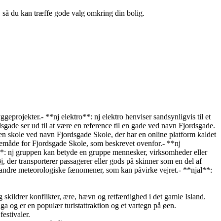
n, så du kan træffe gode valg omkring din bolig.
yggeprojekter.- **nj elektro**: nj elektro henviser sandsynligvis til et
rdsgade ser ud til at være en reference til en gade ved navn Fjordsgade.
r en skole ved navn Fjordsgade Skole, der har en online platform kaldet
avemåde for Fjordsgade Skole, som beskrevet ovenfor.- **nj
**: nj gruppen kan betyde en gruppe mennesker, virksomheder eller
øj, der transporterer passagerer eller gods på skinner som en del af
g andre meteorologiske fænomener, som kan påvirke vejret.- **njal**:
skildrer konflikter, ære, hævn og retfærdighed i det gamle Island.
aga og er en populær turistattraktion og et vartegn på øen.
festivaler.