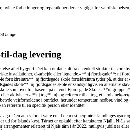
r, hvilke forbedringer og reparationer der er vigtigst for værdiskabelse
S
Garage
til-dag levering
else af et byggeri. Det kan omfatte alt fra en enkelt struktur til store b
ske installationer, el-arbejde eller lignende.- **nj fjordsgade**: nj fjo
le forældreintra**: nj fjordsgade skole forældreintra tyder på, at der e
sgades skole**: nj fjordsgades skole er sandsynligvis en alternativ st
 skole som ovenfor, baseret på navnet Fjordsgade Skole.- **nj gruppen
er aktiviteter.- **nj tog**: nj tog refererer til et tog, et jernbanekøret
an betyde vejrforholdene i området, herunder temperatur, nedbør, vind o
an referere til en specifik person eller identitet.
 saga. Den anses for at være en af de mest berømte islændingesagaer og 
er ud for Islands kyst. Tårnet er opkaldt efter karakteren Njáll i Njáls s
r arrangementer relateret til Njáls tårn i år 2022, muligvis jubilæer eller 