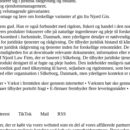
erer sig i juridisk rådgivning og bistand.
ng og ejendomsmanagement.
og velsmagende ginvarianter.
mage og lære om forskellige varianter af gin fra Njord Gin.
sens gud. Han er også forbundet med rigdom, fiskeri og handel i den no
es produkter fokuserer ofte på naturlige ingredienser og pleje til forske
 virksomhed i Juelsminde, Danmark, men yderligere detaljer er nødvendig
uridiske tjenester og rådgivning. De tilbyder juridisk bistand til klie
uridisk rådgivning og tjenester inden for forskellige retsområder. De 
ligheden for at downloade relevante dokumenter, information eller re
ord Law Firm, der er baseret i Silkeborg. De tilbyder juridiske tjenest
odukt designet til at fugte og pleje huden. Den indeholder muligvis natu
 nordisk gud med tilknytning til havet, sejladsen og rigdommen, som be
hed eller organisation i Silkeborg, Danmark, men yderligere kontekst er
er
•
Vækst i fremtiden sker gennem internettet
•
Væksten bør ske genne
maer tilbyder portofri fragt
•
E-firmaer frembyder flere leveringsmåder
•
terest
TikTok
Mail
RSS
ter, der er købt via vores websted som en del af vores affilierede partne