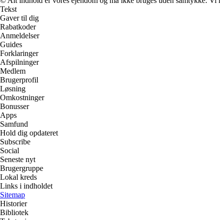
© Alt indhold er vores ejendom og må ikke bruges uden samtykke. Vi mod
Tekst
Gaver til dig
Rabatkoder
Anmeldelser
Guides
Forklaringer
Afspilninger
Medlem
Brugerprofil
Løsning
Omkostninger
Bonusser
Apps
Samfund
Hold dig opdateret
Subscribe
Social
Seneste nyt
Brugergruppe
Lokal kreds
Links i indholdet
Sitemap
Historier
Bibliotek