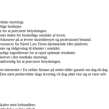
rdiske mytologi.
llige hudtyper.
e for at præcisere betydningen.
nter inden for forskellige områder af loven.
fokuserer på at levere skræddersyet og professionel bistand.
ssourcer fra Njord Law Firms hjemmeside eller platform.
er og rådgivning til klienter i området.
rlige ingredienser for at opnå optimale resultater.
skrevet i den nordiske mytologi.
 nødvendig for at præcisere betydningen.
m internettet
•
En række firmaer på nettet stiller garanti om dag-til-dag
Den mest prisbevidste slags levering vil dog altid vise sig at være selv
rskaber med forhandlere.