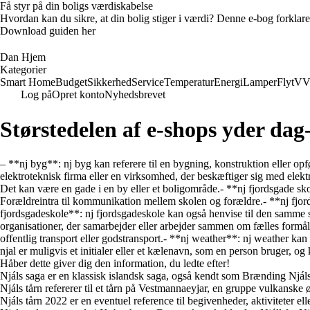
Få styr på din boligs værdiskabelse
Hvordan kan du sikre, at din bolig stiger i værdi? Denne e-bog forklare
Download guiden her
Dan Hjem
Kategorier
Smart Home
Budget
Sikkerhed
Service
Temperatur
Energi
Lamper
Flyt
VV
Log på
Opret konto
Nyhedsbrevet
Størstedelen af e-shops yder dag-
– **nj byg**: nj byg kan referere til en bygning, konstruktion eller opfør
elektroteknisk firma eller en virksomhed, der beskæftiger sig med elektri
Det kan være en gade i en by eller et boligområde.- **nj fjordsgade sko
Forældreintra til kommunikation mellem skolen og forældre.- **nj fjord
fjordsgadeskole**: nj fjordsgadeskole kan også henvise til den samme
organisationer, der samarbejder eller arbejder sammen om fælles formål ell
offentlig transport eller godstransport.- **nj weather**: nj weather k
njal er muligvis et initialer eller et kælenavn, som en person bruger, og k
Håber dette giver dig den information, du ledte efter!
Njáls saga er en klassisk islandsk saga, også kendt som Brænding Njáls
Njáls tårn refererer til et tårn på Vestmannaeyjar, en gruppe vulkanske ø
Njáls tårn 2022 er en eventuel reference til begivenheder, aktiviteter elle