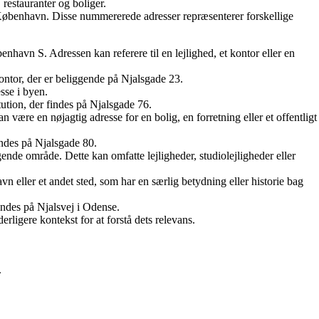
restauranter og boliger.
 København. Disse nummererede adresser repræsenterer forskellige
nhavn S. Adressen kan referere til en lejlighed, et kontor eller en
ontor, der er beliggende på Njalsgade 23.
sse i byen.
tution, der findes på Njalsgade 76.
re en nøjagtig adresse for en bolig, en forretning eller et offentligt
indes på Njalsgade 80.
gende område. Dette kan omfatte lejligheder, studiolejligheder eller
 eller et andet sted, som har en særlig betydning eller historie bag
indes på Njalsvej i Odense.
ligere kontekst for at forstå dets relevans.
.