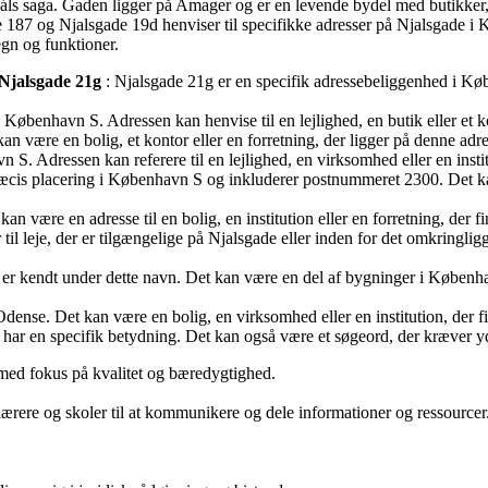
áls saga. Gaden ligger på Amager og er en levende bydel med butikker, 
 187 og Njalsgade 19d henviser til specifikke adresser på Njalsgade i
egn og funktioner.
Njalsgade 21g
: Njalsgade 21g er en specifik adressebeliggenhed i Købe
København S. Adressen kan henvise til en lejlighed, en butik eller et k
 være en bolig, et kontor eller en forretning, der ligger på denne adre
 S. Adressen kan referere til en lejlighed, en virksomhed eller en insti
cis placering i København S og inkluderer postnummeret 2300. Det kan væ
 være en adresse til en bolig, en institution eller en forretning, der f
 til leje, der er tilgængelige på Njalsgade eller inden for det omkringlig
er kendt under dette navn. Det kan være en del af bygninger i København
dense. Det kan være en bolig, en virksomhed eller en institution, der f
har en specifik betydning. Det kan også være et søgeord, der kræver yder
ed fokus på kvalitet og bæredygtighed.
, lærere og skoler til at kommunikere og dele informationer og ressourcer