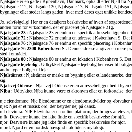
Njalsgade er en gade i København, Danmark, opkaldt efter Njáll fra Nj
Njalsgade 112, Njalsgade 120, Njalsgade 13, Njalsgade 151, Njalsgade
bygninger eller steder langs gaden, hver med deres eget unikke kendet
Jo, selvfølgelig! Her er en detaljeret beskrivelse af hvert af søgeordene:
anden form for virksomhed, der er placeret på Njalsgade 21g.
Njalsgade 23
: Njalsgade 23 er endnu en specifik adressebeliggenhed i 
Njalsgade 72
: Njalsgade 72 er endnu en adresse i København S. Det kan
Njalsgade 76
: Njalsgade 76 er endnu en specifik placering i København
Njalsgade 76 2300 København S
: Denne adresse angiver en mere præ
sted i området.
Njalsgade 80
: Njalsgade 80 er endnu en lokation i København S. Det kan
Njalsgade lejebolig
: Udtrykket Njalsgade lejebolig henviser til boliger
andre typer boliger til leje.
Njalstårnet
: Njalstårnet er måske en bygning eller et landemærke, der 
sig.
Njalsvej Odense
: Njalsvej i Odense er en adressebeliggenhed i byen O
Njba
: Udtrykket Njba kunne være et akronym eller en forkortelse, der 
njc ejendomme: Njc Ejendomme er en ejendomsudvikler og -forvalter m
njet: Njet er et russisk ord, der betyder nej på dansk.
njf elevintra: NJF Elevintra er en online platform, der bruges af elever
njfk: Desværre kunne jeg ikke finde en specifik beskrivelse for njfk.
njor: Desværre kunne jeg ikke finde en specifik beskrivelse for njor.
njord: Njord er en nordisk havsgud i oldtidens mytologi.