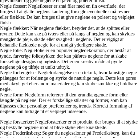
ujævnheder og give neglene en jævn og poleret finish.
Negle flosser: Negleflosser er små filer med en fin overflade, der
bruges til at glatte neglens kanter og forsegle eventuelle små revner
eller flækker. De kan bruges til at give neglene en poleret og velplejet
finish.
Negle flækker: Når neglene flækker, betyder det, at de splittes eller
revner. Dette kan ske på tværs eller på langs af neglen og kan skyldes
manglende pleje, skade eller svaghed i neglene. Det er vigtigt at
behandle flækkede negle for at undgå yderligere skade.
Negle folie: Neglefolie er en populær negledekoration, der består af
tynde, farverige foliestykker, der kan påføres neglene for at skabe
forskellige designs og mønstre. Det er en kreativ måde at pynte
neglene på og tilføje et unikt udtryk.
Negle forlængelse: Negleforlængelse er en teknik, hvor kunstige negle
pålægges for at forlænge og styrke de naturlige negle. Dette kan gøres
med akryl, gel eller andre materialer og kan skabe smukke og holdbare
negle.
Negle form: Negleform refererer til den grundlæggende form eller
længde på neglene. Der er forskellige stilarter og former, som kan
tilpasses efter personlige præferencer og trends. Korrekt formning af
neglene kan bidrage til et velplejet udseende.
Negle forstærker: Negleforstærker er et produkt, der bruges til at styrke
og beskytte neglene mod at blive skøre eller knækkede.
Negle Frederiksberg: Søger du neglesaloner på Frederiksberg, kan du