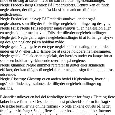
finde et udvalg af steder, hvor du kan få flotte neglebehandlinger.
Negle Frederiksberg Centret: På Frederiksberg Centret kan du finde
neglesaloner, der tilbyder alt fra klassiske manicure til flotte
negledesigns.
Negle Frederikssundsvej: På Frederikssundsvej er der også
neglesaloner, som tilbyder forskellige neglebehandlinger og designs.
Negle Friis: Negle Friis refererer sandsynligvis til en neglesalon eller
en negletekniker med navnet Friis, der tilbyder neglebehandlinger.
Negle gel: Negle gel bruges i neglebehandlinger til at forlænge, styrke
og designe neglene på en holdbar måde.
Negle gele: Negle gele er en type neglelak eller coating, der hærdes
under en UV- eller LED-lampe for at skabe holdbare negleløsninger.
Negle gellak: Gellak er en neglelak, der hærdes under en lampe for at
skabe en holdbar og skinnende overflade på neglene.
Negle glimmer: Negle glimmer refererer til glitter eller skinnende
effekter, der kan tilføjes til neglelak eller negle design for et glamourøst
udseende.
Negle Glostrup: Glostrup er en anden bydel i København, hvor du
også kan finde neglesaloner, der tilbyder neglebehandlinger og
designs.
E-handler udlover en hel del forskellige former for fragt
•
Flere og flere
køber hos e-firmaer
•
Desuden den mest prisbevidste form for fragt
•
De ældre bestiller via online firmaer
•
Nogle enkelte outlets på nettet
frembyder fri fragt
•
Stadig flere shopper hos online outlets
•
Internet