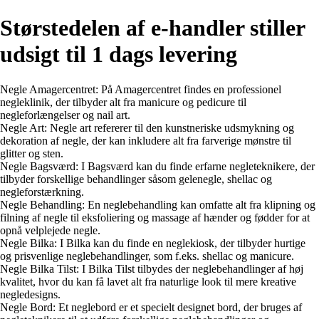
Størstedelen af e-handler stiller
udsigt til 1 dags levering
Negle Amagercentret: På Amagercentret findes en professionel
negleklinik, der tilbyder alt fra manicure og pedicure til
negleforlængelser og nail art.
Negle Art: Negle art refererer til den kunstneriske udsmykning og
dekoration af negle, der kan inkludere alt fra farverige mønstre til
glitter og sten.
Negle Bagsværd: I Bagsværd kan du finde erfarne negleteknikere, der
tilbyder forskellige behandlinger såsom gelenegle, shellac og
negleforstærkning.
Negle Behandling: En neglebehandling kan omfatte alt fra klipning og
filning af negle til eksfoliering og massage af hænder og fødder for at
opnå velplejede negle.
Negle Bilka: I Bilka kan du finde en neglekiosk, der tilbyder hurtige
og prisvenlige neglebehandlinger, som f.eks. shellac og manicure.
Negle Bilka Tilst: I Bilka Tilst tilbydes der neglebehandlinger af høj
kvalitet, hvor du kan få lavet alt fra naturlige look til mere kreative
negledesigns.
Negle Bord: Et neglebord er et specielt designet bord, der bruges af