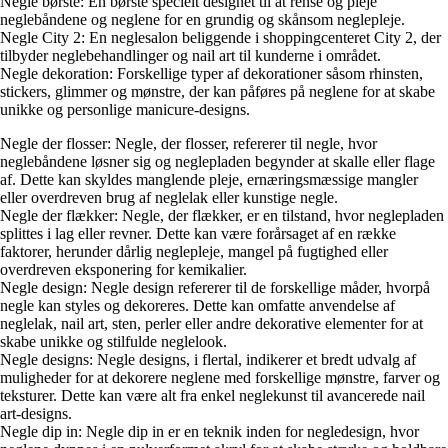
Negle børste: En børste specielt designet til at rense og pleje
neglebåndene og neglene for en grundig og skånsom neglepleje.
Negle City 2: En neglesalon beliggende i shoppingcenteret City 2, der
tilbyder neglebehandlinger og nail art til kunderne i området.
Negle dekoration: Forskellige typer af dekorationer såsom rhinsten,
stickers, glimmer og mønstre, der kan påføres på neglene for at skabe
unikke og personlige manicure-designs.
Negle der flosser: Negle, der flosser, refererer til negle, hvor
neglebåndene løsner sig og neglepladen begynder at skalle eller flage
af. Dette kan skyldes manglende pleje, ernæringsmæssige mangler
eller overdreven brug af neglelak eller kunstige negle.
Negle der flækker: Negle, der flækker, er en tilstand, hvor neglepladen
splittes i lag eller revner. Dette kan være forårsaget af en række
faktorer, herunder dårlig neglepleje, mangel på fugtighed eller
overdreven eksponering for kemikalier.
Negle design: Negle design refererer til de forskellige måder, hvorpå
negle kan styles og dekoreres. Dette kan omfatte anvendelse af
neglelak, nail art, sten, perler eller andre dekorative elementer for at
skabe unikke og stilfulde neglelook.
Negle designs: Negle designs, i flertal, indikerer et bredt udvalg af
muligheder for at dekorere neglene med forskellige mønstre, farver og
teksturer. Dette kan være alt fra enkel neglekunst til avancerede nail
art-designs.
Negle dip in: Negle dip in er en teknik inden for negledesign, hvor