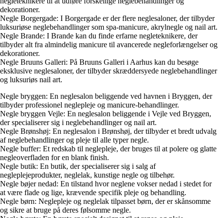
negleteknikere til at udføre forskellige neglebehandlinger og
dekorationer.
Negle Borgergade: I Borgergade er der flere neglesaloner, der tilbyder
luksuriøse neglebehandlinger som spa-manicure, akrylnegle og nail art.
Negle Brande: I Brande kan du finde erfarne negleteknikere, der
tilbyder alt fra almindelig manicure til avancerede negleforlængelser og
dekorationer.
Negle Bruuns Galleri: På Bruuns Galleri i Aarhus kan du besøge
eksklusive neglesaloner, der tilbyder skræddersyede neglebehandlinger
og luksuriøs nail art.
Negle bryggen: En neglesalon beliggende ved havnen i Bryggen, der
tilbyder professionel neglepleje og manicure-behandlinger.
Negle bryggen Vejle: En neglesalon beliggende i Vejle ved Bryggen,
der specialiserer sig i neglebehandlinger og nail art.
Negle Brønshøj: En neglesalon i Brønshøj, der tilbyder et bredt udvalg
af neglebehandlinger og pleje til alle typer negle.
Negle buffer: Et redskab til neglepleje, der bruges til at polere og glatte
negleoverfladen for en blank finish.
Negle butik: En butik, der specialiserer sig i salg af
negleplejeprodukter, neglelak, kunstige negle og tilbehør.
Negle bøjer nedad: En tilstand hvor neglene vokser nedad i stedet for
at være flade og lige, krævende specifik pleje og behandling.
Negle børn: Neglepleje og neglelak tilpasset børn, der er skånsomme
og sikre at bruge på deres følsomme negle.