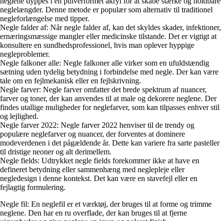
neglene dyppes i en pulverformet akryl for at skabe stærke og holdbare
neglelængder. Denne metode er populær som alternativ til traditionel
negleforlængelse med tipper.
Negle falder af: Når negle falder af, kan det skyldes skader, infektioner,
ernæringsmæssige mangler eller medicinske tilstande. Det er vigtigt at
konsultere en sundhedsprofessionel, hvis man oplever hyppige
negleproblemer.
Negle falkoner alle: Negle falkoner alle virker som en ufuldstændig
sætning uden tydelig betydning i forbindelse med negle. Der kan være
tale om en fejlmekanisk eller en fejlskrivning.
Negle farver: Negle farver omfatter det brede spektrum af nuancer,
farver og toner, der kan anvendes til at male og dekorere neglene. Der
findes utallige muligheder for neglefarver, som kan tilpasses enhver stil
og lejlighed.
Negle farver 2022: Negle farver 2022 henviser til de trendy og
populære neglefarver og nuancer, der forventes at dominere
modeverdenen i det pågældende år. Dette kan variere fra sarte pasteller
til dristige neoner og alt derimellem.
Negle fields: Udtrykket negle fields forekommer ikke at have en
defineret betydning eller sammenhæng med neglepleje eller
negledesign i denne kontekst. Det kan være en stavefejl eller en
fejlagtig formulering.
Negle fil: En neglefil er et værktøj, der bruges til at forme og trimme
neglene. Den har en ru overflade, der kan bruges til at fjerne