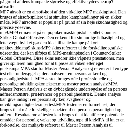
på grund af dens kompakte størrelse og effektive ydeevne.
mp7
airsoft:
MP7 airsoft er en airsoft-kopi af den virkelige MP7 maskinpistol. Den
bruges af airsoft-spillere til at simulere kamphandlinger på en sikker
måde. MP7 airsoften er populær på grund af sin høje skudhastighed og
præcise ydeevne.
mp9:MP9 er navnet på en populær maskinpistol i spillet Counter-
Strike: Global Offensive. Den er kendt for sin hurtige ildhastighed og
lette vægt, hvilket gør den ideel til tætte kampe på kort
rækkevidde.mp9 skins:MP9 skins refererer til de forskellige grafiske
udseender, der kan tilføjes til MP9-maskinpistolen i Counter-Strike:
Global Offensive. Disse skins ændrer ikke våpnets præstationer, men
giver spilleren mulighed for at tilpasse sit våben efter eget
ønske.mpa:MPA står for Master Person Analysis og refererer til en type
test eller undersøgelse, der analyserer en persons adfærd og
personlighedstræk. MPA-testen bruges ofte i professionelle og
personlige udviklingskontekster.mpa master person analysis:MPA
Master Person Analysis er en dybdegående undersøgelse af en persons
adfærdsmønstre, præferencer og personlighedstræk. Denne analyse
kan give indsigt i en persons styrker, svagheder og
udviklingsmuligheder.mpa test:MPA-testen er en formel test, der
bruges til at måle forskellige aspekter af en persons personlighed og
adfærd. Resultaterne af testen kan bruges til at identificere potentielle
områder for personlig vækst og udvikling.mpa til kn:MPA til kn er en
forkortelse, der muligvis refererer til Master Person Analysis til