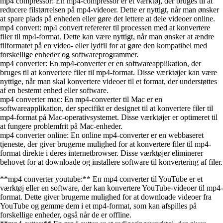
mp4 compressor: En mp4-compressor er et værktøj, der bruges til at
reducere filstørrelsen på mp4-videoer. Dette er nyttigt, når man ønsker
at spare plads på enheden eller gøre det lettere at dele videoer online.
mp4 convert: mp4 convert refererer til processen med at konvertere
filer til mp4-format. Dette kan være nyttigt, når man ønsker at ændre
filformatet på en video- eller lydfil for at gøre den kompatibel med
forskellige enheder og softwareprogrammer.
mp4 converter: En mp4-converter er en softwareapplikation, der
bruges til at konvertere filer til mp4-format. Disse værktøjer kan være
nyttige, når man skal konvertere videoer til et format, der understøttes
af en bestemt enhed eller software.
mp4 converter mac: En mp4-converter til Mac er en
softwareapplikation, der specifikt er designet til at konvertere filer til
mp4-format på Mac-operativsystemet. Disse værktøjer er optimeret til
at fungere problemfrit på Mac-enheder.
mp4 converter online: En online mp4-converter er en webbaseret
tjeneste, der giver brugerne mulighed for at konvertere filer til mp4-
format direkte i deres internetbrowser. Disse værktøjer eliminerer
behovet for at downloade og installere software til konvertering af filer.
**mp4 converter youtube:** En mp4 converter til YouTube er et
værktøj eller en software, der kan konvertere YouTube-videoer til mp4-
format. Dette giver brugerne mulighed for at downloade videoer fra
YouTube og gemme dem i et mp4-format, som kan afspilles på
forskellige enheder, også når de er offline.