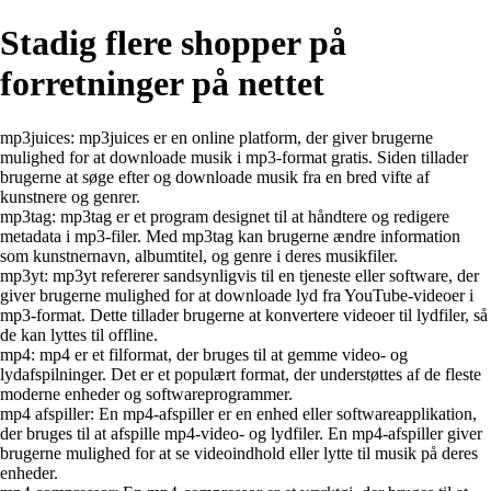
Stadig flere shopper på
forretninger på nettet
mp3juices: mp3juices er en online platform, der giver brugerne
mulighed for at downloade musik i mp3-format gratis. Siden tillader
brugerne at søge efter og downloade musik fra en bred vifte af
kunstnere og genrer.
mp3tag: mp3tag er et program designet til at håndtere og redigere
metadata i mp3-filer. Med mp3tag kan brugerne ændre information
som kunstnernavn, albumtitel, og genre i deres musikfiler.
mp3yt: mp3yt refererer sandsynligvis til en tjeneste eller software, der
giver brugerne mulighed for at downloade lyd fra YouTube-videoer i
mp3-format. Dette tillader brugerne at konvertere videoer til lydfiler, så
de kan lyttes til offline.
mp4: mp4 er et filformat, der bruges til at gemme video- og
lydafspilninger. Det er et populært format, der understøttes af de fleste
moderne enheder og softwareprogrammer.
mp4 afspiller: En mp4-afspiller er en enhed eller softwareapplikation,
der bruges til at afspille mp4-video- og lydfiler. En mp4-afspiller giver
brugerne mulighed for at se videoindhold eller lytte til musik på deres
enheder.