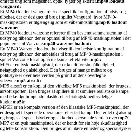
omfatte ting som magasiner, optik, lygter og skæfter.
mp40 loadout
vanguard:
Et MP40 loadout vanguard er en specifik konfiguration af udstyr og
tilbehør, der er designet til brug i spillet Vanguard, hvor MP40-
maskinpistolen er tilgængelig som et våbenindstilling.
mp40 loadout
warzone:
Et MP40 loadout warzone refererer til en bestemt sammensætning af
udstyr og tilbehør, der er optimal til brug af MP40-maskinpistolen i det
populære spil Warzone.
mp40 warzone loadout:
En MP40 Warzone loadout henviser til den bedste konfiguration af
udstyr og tilbehør, der anbefales til brug af MP40-maskinpistolen i
spillet Warzone for at opnå maksimal effektivitet.
mp5:
MP5 er en tysk maskinpistol, der er kendt for sin pålidelighed,
nøjagtighed og alsidighed. Den bruges af mange militære og
politistyrker over hele verden på grund af dens overlegne
ydeevne.
mp5 airsoft:
MP5 airsoft er en kopi af den virkelige MP5 maskinpistol, der bruges i
airsoft-sporten. Den bruges af spillere til at simulere realistiske kampe
med ikke-dødbringende plastik- eller biologisk nedbrydelige
kugler.
mp5k:
MP5K er en kompakt version af den klassiske MP5-maskinpistol, der
er designet til specielle operationer eller tæt kamp. Den er let og alsidig
og bruges af specialstyrker og sikkerhedspersonale verden over.
mp7:
MP7 er en tysk maskinpistol, der er kendt for sin høje skudhastighed
og lette konstruktion. Den bruges af militære enheder og specialstyrker