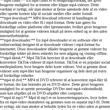
**mp4 cutter:** En mp4 cutter er et redigeringsværktøj, der giver
brugerne mulighed for at trimme eller klippe mp4-videoer. Dette
værktøj er nyttigt, når man ønsker at fjerne uønskede dele af en video
eller oprette kortere klip til sociale medier eller andre formål.
**mp4 download:** MP4 download refererer til handlingen at
downloade en video eller fil i mp4-format. Dette kan gøres fra
forskellige online platforme eller hjemmesider, hvilket giver brugeren
mulighed for at gemme videoen lokalt på deres enhed og se den uden
internetforbindelse.
**mp4 downloader:** En mp4 downloader er en software eller et
onlineværktøj designet til at downloade videoer i mp4-format fra
internettet. Disse downloadere tillader brugerne at gemme videoer fra
forskellige kilder på deres enheder for nem adgang og visning offline.
**mp4 tiktok:** Mp4 TikTok henviser til at downloade eller
konvertere TikTok-videoer til mp4-format. TikTok er en populær social
medieplatform, hvor brugere deler korte videoer. Ved at gemme disse
videoer som mp4-filer kan brugerne organisere og dele dem på tværs
af forskellige enheder.
**mp4 til dvd:** MP4 til DVD refererer til at konvertere mp4-filer til
et format, der kan brændes på en DVD-skive. Dette giver brugeren
mulighed for at oprette personlige DVDer med mp4-videoindhold,
som kan afspilles på en DVD-afspiller eller computer.
**mp4 til mp3:** Mp4 til mp3 er en konverteringsproces, hvor lyden
fra en mp4-video ekstraheres og gemmes som en separat mp3-fil. Dette
er nyttigt, når man ønsker at beholde lyden fra en video uden at gemme