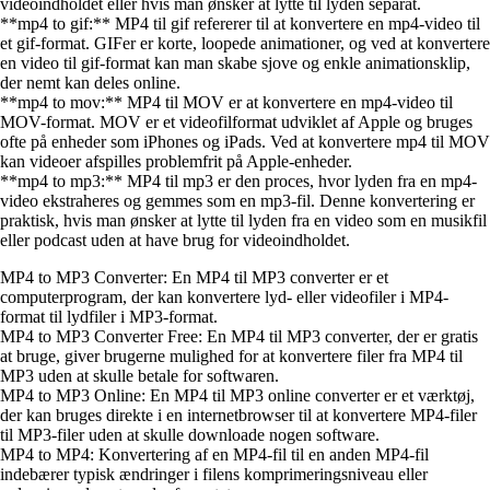
videoindholdet eller hvis man ønsker at lytte til lyden separat.
**mp4 to gif:** MP4 til gif refererer til at konvertere en mp4-video til
et gif-format. GIFer er korte, loopede animationer, og ved at konvertere
en video til gif-format kan man skabe sjove og enkle animationsklip,
der nemt kan deles online.
**mp4 to mov:** MP4 til MOV er at konvertere en mp4-video til
MOV-format. MOV er et videofilformat udviklet af Apple og bruges
ofte på enheder som iPhones og iPads. Ved at konvertere mp4 til MOV
kan videoer afspilles problemfrit på Apple-enheder.
**mp4 to mp3:** MP4 til mp3 er den proces, hvor lyden fra en mp4-
video ekstraheres og gemmes som en mp3-fil. Denne konvertering er
praktisk, hvis man ønsker at lytte til lyden fra en video som en musikfil
eller podcast uden at have brug for videoindholdet.
MP4 to MP3 Converter: En MP4 til MP3 converter er et
computerprogram, der kan konvertere lyd- eller videofiler i MP4-
format til lydfiler i MP3-format.
MP4 to MP3 Converter Free: En MP4 til MP3 converter, der er gratis
at bruge, giver brugerne mulighed for at konvertere filer fra MP4 til
MP3 uden at skulle betale for softwaren.
MP4 to MP3 Online: En MP4 til MP3 online converter er et værktøj,
der kan bruges direkte i en internetbrowser til at konvertere MP4-filer
til MP3-filer uden at skulle downloade nogen software.
MP4 to MP4: Konvertering af en MP4-fil til en anden MP4-fil
indebærer typisk ændringer i filens komprimeringsniveau eller