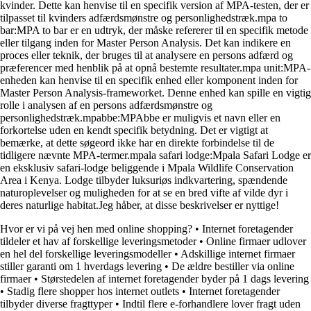
kvinder. Dette kan henvise til en specifik version af MPA-testen, der er
tilpasset til kvinders adfærdsmønstre og personlighedstræk.mpa to
bar:MPA to bar er en udtryk, der måske refererer til en specifik metode
eller tilgang inden for Master Person Analysis. Det kan indikere en
proces eller teknik, der bruges til at analysere en persons adfærd og
præferencer med henblik på at opnå bestemte resultater.mpa unit:MPA-
enheden kan henvise til en specifik enhed eller komponent inden for
Master Person Analysis-frameworket. Denne enhed kan spille en vigtig
rolle i analysen af en persons adfærdsmønstre og
personlighedstræk.mpabbe:MPAbbe er muligvis et navn eller en
forkortelse uden en kendt specifik betydning. Det er vigtigt at
bemærke, at dette søgeord ikke har en direkte forbindelse til de
tidligere nævnte MPA-termer.mpala safari lodge:Mpala Safari Lodge er
en eksklusiv safari-lodge beliggende i Mpala Wildlife Conservation
Area i Kenya. Lodge tilbyder luksuriøs indkvartering, spændende
naturoplevelser og muligheden for at se en bred vifte af vilde dyr i
deres naturlige habitat.Jeg håber, at disse beskrivelser er nyttige!
Hvor er vi på vej hen med online shopping?
•
Internet foretagender
tildeler et hav af forskellige leveringsmetoder
•
Online firmaer udlover
en hel del forskellige leveringsmodeller
•
Adskillige internet firmaer
stiller garanti om 1 hverdags levering
•
De ældre bestiller via online
firmaer
•
Størstedelen af internet foretagender byder på 1 dags levering
•
Stadig flere shopper hos internet outlets
•
Internet foretagender
tilbyder diverse fragttyper
•
Indtil flere e-forhandlere lover fragt uden