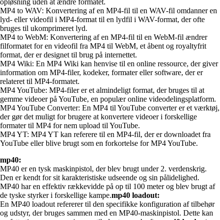
opløsning uden at ændre formatet.
MP4 to WAV: Konvertering af en MP4-fil til en WAV-fil omdanner en
lyd- eller videofil i MP4-format til en lydfil i WAV-format, der ofte
bruges til ukomprimeret lyd.
MP4 to WebM: Konvertering af en MP4-fil til en WebM-fil ændrer
filformatet for en videofil fra MP4 til WebM, et åbent og royaltyfrit
format, der er designet til brug på internettet.
MP4 Wiki: En MP4 Wiki kan henvise til en online ressource, der giver
information om MP4-filer, kodeker, formater eller software, der er
relateret til MP4-formatet.
MP4 YouTube: MP4-filer er et almindeligt format, der bruges til at
gemme videoer på YouTube, en populær online videodelingsplatform.
MP4 YouTube Converter: En MP4 til YouTube converter er et værktøj,
der gør det muligt for brugere at konvertere videoer i forskellige
formater til MP4 for nem upload til YouTube.
MP4 YT: MP4 YT kan referere til en MP4-fil, der er downloadet fra
YouTube eller blive brugt som en forkortelse for MP4 YouTube.
mp40:
MP40 er en tysk maskinpistol, der blev brugt under 2. verdenskrig.
Den er kendt for sit karakteristiske udseende og sin pålidelighed.
MP40 har en effektiv rækkevidde på op til 100 meter og blev brugt af
de tyske styrker i forskellige kampe.
mp40 loadout:
En MP40 loadout refererer til den specifikke konfiguration af tilbehør
og udstyr, der bruges sammen med en MP40-maskinpistol. Dette kan