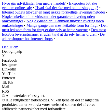
Hvor går udviklingen hen med e-handel?
•
Eksporten bør ske
gennem online salg
•
Hvad skal der ske med online shopping?
•
Internet outlets tilbyder en lang række forskellige leveringsmetoder
•
Nogle enkelte online virksomheder garanterer levering uden
omkostninger
•
Nogle e-handler i Danmark tilbyder levering uden
omkostninger
•
Mange gange den mest letkøbte form for fragt
•
Den
mest letkøbte form for fragt er dog selv at hente varerne
•
Den mest
letkøbte leveringsmanér er uden tvivl at du selv henter ordren
•
De
ældre shopper hos internet shops
•
Dan Hjem
Del og hjælp
X
Facebook
Instagram
LinkedIn
YouTube
Pinterest
TikTok
Mail
RSS
© Alt materiale er beskyttet.
© Alle rettigheder forbeholdes. Vi kan tjene en del af salget fra
produkter, der er købt via vores websted som en del af vores
affilierede partnerskaber med forhandlere.