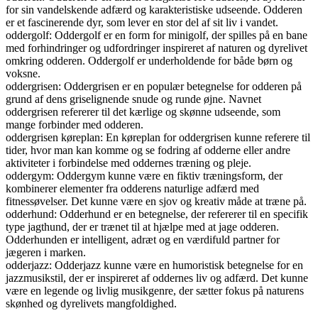
for sin vandelskende adfærd og karakteristiske udseende. Odderen
er et fascinerende dyr, som lever en stor del af sit liv i vandet.
oddergolf: Oddergolf er en form for minigolf, der spilles på en bane
med forhindringer og udfordringer inspireret af naturen og dyrelivet
omkring odderen. Oddergolf er underholdende for både børn og
voksne.
oddergrisen: Oddergrisen er en populær betegnelse for odderen på
grund af dens griselignende snude og runde øjne. Navnet
oddergrisen refererer til det kærlige og skønne udseende, som
mange forbinder med odderen.
oddergrisen køreplan: En køreplan for oddergrisen kunne referere til
tider, hvor man kan komme og se fodring af odderne eller andre
aktiviteter i forbindelse med oddernes træning og pleje.
oddergym: Oddergym kunne være en fiktiv træningsform, der
kombinerer elementer fra odderens naturlige adfærd med
fitnessøvelser. Det kunne være en sjov og kreativ måde at træne på.
odderhund: Odderhund er en betegnelse, der refererer til en specifik
type jagthund, der er trænet til at hjælpe med at jage odderen.
Odderhunden er intelligent, adræt og en værdifuld partner for
jægeren i marken.
odderjazz: Odderjazz kunne være en humoristisk betegnelse for en
jazzmusikstil, der er inspireret af oddernes liv og adfærd. Det kunne
være en legende og livlig musikgenre, der sætter fokus på naturens
skønhed og dyrelivets mangfoldighed.