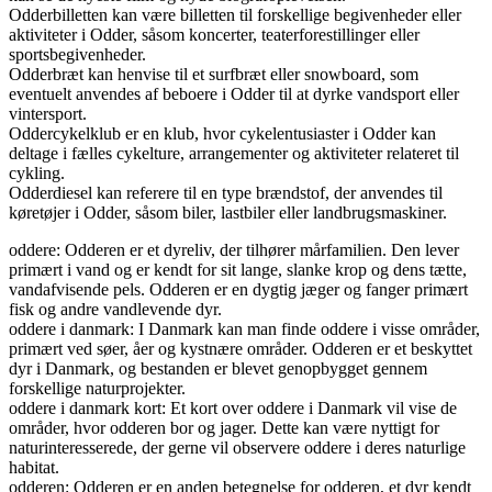
Odderbilletten kan være billetten til forskellige begivenheder eller
aktiviteter i Odder, såsom koncerter, teaterforestillinger eller
sportsbegivenheder.
Odderbræt kan henvise til et surfbræt eller snowboard, som
eventuelt anvendes af beboere i Odder til at dyrke vandsport eller
vintersport.
Oddercykelklub er en klub, hvor cykelentusiaster i Odder kan
deltage i fælles cykelture, arrangementer og aktiviteter relateret til
cykling.
Odderdiesel kan referere til en type brændstof, der anvendes til
køretøjer i Odder, såsom biler, lastbiler eller landbrugsmaskiner.
oddere: Odderen er et dyreliv, der tilhører mårfamilien. Den lever
primært i vand og er kendt for sit lange, slanke krop og dens tætte,
vandafvisende pels. Odderen er en dygtig jæger og fanger primært
fisk og andre vandlevende dyr.
oddere i danmark: I Danmark kan man finde oddere i visse områder,
primært ved søer, åer og kystnære områder. Odderen er et beskyttet
dyr i Danmark, og bestanden er blevet genopbygget gennem
forskellige naturprojekter.
oddere i danmark kort: Et kort over oddere i Danmark vil vise de
områder, hvor odderen bor og jager. Dette kan være nyttigt for
naturinteresserede, der gerne vil observere oddere i deres naturlige
habitat.
odderen: Odderen er en anden betegnelse for odderen, et dyr kendt