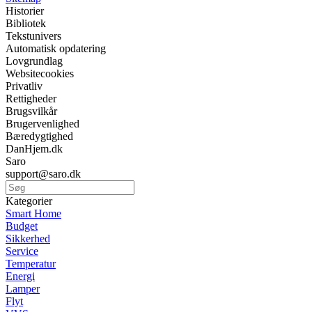
Historier
Bibliotek
Tekstunivers
Automatisk opdatering
Lovgrundlag
Websitecookies
Privatliv
Rettigheder
Brugsvilkår
Brugervenlighed
Bæredygtighed
DanHjem.dk
Saro
support@saro.dk
Kategorier
Smart Home
Budget
Sikkerhed
Service
Temperatur
Energi
Lamper
Flyt