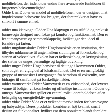
mobiltelefon, der indeholder endnu flere avancerede funktioner til
brugernes bekvemmelighed.
Odde Una Duo er en model af mobiltelefonen, der er designet til at
imødekomme behovene hos brugere, der foretrækker at have to
simkort i samme enhed.
odder una klapvogn: Odder Una klapvogn er en stilfuld og praktisk
barnevogn designet med fokus på komfort og funktionalitet. Den er
let at manøvrere og sammenklappelig, hvilket gør den ideel til
forældre på farten.
odder ungdomsskole: Odder Ungdomsskole er en institution, der
tilbyder uddannelse til unge mellem slutningen af folkeskolen og
starten af voksenlivet. Skolen har et fællesskab og en læringskultur,
der støtter de unges personlige og faglige udvikling.
odder unge: Odder Unge henviser til de unge i kommunen Odder,
som udgør en vigtig del af lokalsamfundet. Det er en mangfoldig
gruppe af mennesker i overgangen fra barndom til voksenliv, som
bidrager til samfundet på forskellige måder.
odder varmeværk: Odder Varmeværk er en virksomhed, der leverer
varme til boliger, virksomheder og offentlige institutioner i Odder og
omegn. Varmeværket spiller en central rolle i opretholdelsen af en
behagelig og energieffektiv opvarmning.
odder vida: Odder Vida er et velkendt mærke inden for barnevogne
og babyudstyr. Deres produkter kombinerer høj kvalitet, smart
design og funktionalitet, hvilket gør dem populære blandt forældre