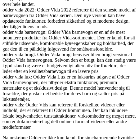
over hele landet.
odder vida 2022: Odder Vida 2022 refererer til den seneste model af
barnevognen fra Odder Vida-serien. Den nye version kan have
opdaterede funktioner, forbedret sikkerhed og et moderne design,
der følger tidens trends.
odder vida barnevogn: Odder Vida barnevogn er en af de mest
populære produkter fra Odder Vida-sortimentet. Den er kendt for sit
stilfulde udseende, komfortable køreegenskaber og holdbarhed, der
gør den til en pålidelig følgesvend for småbørnsforældre.
odder vida brugt: Odder Vida brugt henviser til en brugt version af
Odder Vida barnevognen. Selvom den er brugt, kan den stadig være
i god stand og være et budgetvenligt alternativ for forældre, der
leder efter en kvalitetsbarnevogn til en lavere pris.
odder vida lux: Odder Vida Lux er en luksuriøs udgave af Odder
Vida barnevognen, der tilbyder ekstra funktioner, premium
materialer og et eksklusivt design. Denne model henvender sig til
forældre, der ønsker det bedste for deres barn og sætter pris på
luksusdetaljer.
odder vids: Odder Vids kan referere til forskellige videoer eller
indhold, der er relateret til Odder-kommunen. Det kan inkludere
lokale begivenheder, turistattraktioner, virksomheder og meget mere,
som er dokumenteret og delt online i form af videoer eller andre
medieformater.
Naturskønne Odder er ikke kun kendt for sin charmerende bymidte