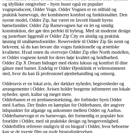
og idylliske omgivelser – byen huser også en populær
vognproducent, Odder Vogn. Odder Vognen er en stilfuld og
praktisk barnevogn, der kombinerer komfort og funktionalitet. Den
nyeste model, Odder Zip, har været en favorit blandt byens
børnefamilier. Odder Zip Barnevognen har en let og smidig
konstruktion, der gør den perfekt til bybrug. Med sit moderne design
og justerbare liggemål er Odder Zip City en alsidig og praktisk
løsning til småbørnsforældre. Reservedele til Odder Zip fås nemt og
bekvemt, så du kan bevare din vogns funktionelle og æstetiske
kvaliteter. Hvad enten du overvejer Odder Zip eller North modellen,
er Odder vognene kendt for deres høje kvalitet og holdbarhed.
Odder Zip X Dream bidrager med ekstra luksus og komfort til dine
gåture med barnet. Endelig er Odder Øjenklinik et velrenommeret
sted, hvor du kan få professionel øjenbehandling og omsorg.
Odderavis er en lokal avis, der dækker nyheder, begivenheder og
arrangementer i Odder. Avisen holder borgerne informeret om lokale
nyheder, sport, kultur og meget mere.
Odderbanen er en jernbanestrækning, der forbinder byen Odder
med Aarhus. Der findes en køreplan for Odderbanen, der angiver
tidspunkter for afgange og ankomster mellem Odder og Aarhus.
Odderbarnevogn er en barnevogn, der formentlig er populær hos
forældre i Odder, med sit praktiske design og brugervenlighed.
Odderbiffen refererer muligvis til en biograf i Odder, hvor beboerne
kan se de nyeste film og nyde biografoplevelsen.