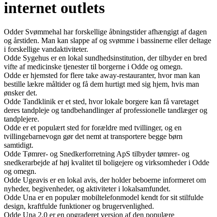
internet outlets
Odder Svømmehal har forskellige åbningstider afhængigt af dagen
og årstiden. Man kan slappe af og svømme i bassinerne eller deltage
i forskellige vandaktiviteter.
Odde Sygehus er en lokal sundhedsinstitution, der tilbyder en bred
vifte af medicinske tjenester til borgerne i Odde og omegn.
Odde er hjemsted for flere take away-restauranter, hvor man kan
bestille lækre måltider og få dem hurtigt med sig hjem, hvis man
ønsker det.
Odde Tandklinik er et sted, hvor lokale borgere kan få varetaget
deres tandpleje og tandbehandlinger af professionelle tandlæger og
tandplejere.
Odde er et populært sted for forældre med tvillinger, og en
tvillingebarnevogn gør det nemt at transportere begge børn
samtidigt.
Odde Tømrer- og Snedkerforretning ApS tilbyder tømrer- og
snedkerarbejde af høj kvalitet til boligejere og virksomheder i Odde
og omegn.
Odde Ugeavis er en lokal avis, der holder beboerne informeret om
nyheder, begivenheder, og aktiviteter i lokalsamfundet.
Odde Una er en populær mobiltelefonmodel kendt for sit stilfulde
design, kraftfulde funktioner og brugervenlighed.
Odde Una 2.0 er en opgraderet version af den populære