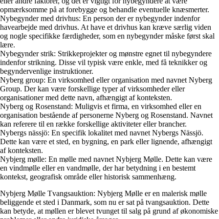
eller andre faktorer, og det er vigtigt for nybegyndere at være
opmærksomme på at forebygge og behandle eventuelle knæsmerter.
Nybegynder med drivhus: En person der er nybegynder indenfor
havearbejde med drivhus. At have et drivhus kan kræve særlig viden
og nogle specifikke færdigheder, som en nybegynder måske først skal
lære.
Nybegynder strik: Strikkeprojekter og mønstre egnet til nybegyndere
indenfor strikning. Disse vil typisk være enkle, med få teknikker og
begyndervenlige instruktioner.
Nyberg group: En virksomhed eller organisation med navnet Nyberg
Group. Der kan være forskellige typer af virksomheder eller
organisationer med dette navn, afhængigt af konteksten.
Nyberg og Rosenstand: Muligvis et firma, en virksomhed eller en
organisation bestående af personerne Nyberg og Rosenstand. Navnet
kan referere til en række forskellige aktiviteter eller brancher.
Nybergs nässjö: En specifik lokalitet med navnet Nybergs Nässjö.
Dette kan være et sted, en bygning, en park eller lignende, afhængigt
af konteksten.
Nybjerg mølle: En mølle med navnet Nybjerg Mølle. Dette kan være
en vindmølle eller en vandmølle, der har betydning i en bestemt
kontekst, geografisk område eller historisk sammenhæng.
Nybjerg Mølle Tvangsauktion: Nybjerg Mølle er en malerisk mølle
beliggende et sted i Danmark, som nu er sat på tvangsauktion. Dette
kan betyde, at møllen er blevet tvunget til salg på grund af økonomiske