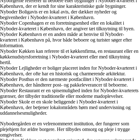
Nyborgerne refererer til beboere eller bygninger i Nyboder-kvarteret i
København, der er kendt for sine karakteristiske gule bygninger.
Nyboder Boligavis er en lokal avis, der dækker nyheder og
begivenheder i Nyboder-kvarteret i København.
Nyboder Copenhagen er en forretningsenhed eller en lokalitet i
Nyboder-kvarteret i København, der angiver tæt tilknytning til byen.
Nyboder København er en anden måde at henvise til Nyboder-
kvarteret i København på, hvor både beboere og turister søger efter
information.
Nyboder Køkken kan referere til et køkkenfirma, en restaurant eller en
køkkenudstyrsforretning i Nyboder-kvarteret eller med tilknytning
hertil.
Nyboder Lejligheder er boliger placeret inden for Nyboder-kvarteret i
København, der ofte har en historisk og charmerende arkitektur.
Nyboder Posthus er den nærmeste postfacilitet i Nyboder-kvarteret i
København, der håndterer post- og pakkeleverancer til beboerne.
Nyboder Restaurant er en spisemulighed inden for Nyboder-kvarterets
grænser, der tilbyder traditionelle eller moderne madoplevelser.
Nyboder Skole er en skole beliggende i Nyboder-kvarteret i
København, der betjener lokalområdets børn med undervisning og
uddannelsesmuligheder.
Nybodergården er en velrenommeret institution, der fungerer som
plejehjem for ældre borgere. Her tilbydes omsorg og pleje i trygge
omgivelser.