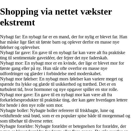
Shopping via nettet vækster
ekstremt
Nybagt far: En nybagt far er en mand, der for nylig er blevet far. Han
har måske lige fået sit første barn og oplever derfor en masse nye
følelser og oplevelser.
Nybagt far gave: En gave til en nybagt far kan være alt fra praktiske
ting til sentimentale gaveidéer, der fejrer det nye faderskab.
Nybagt mor: En nybagt mor er en kvinde, der lige er blevet mor for
første gang eller på ny. Hun står ofte overfor en masse nye
udfordringer og glæder i forbindelse med moderskabet.
Nybagt mor følelser: En nybagt mors følelser kan variere meget og
spænde fra lykke og glæde til usikkerhed og træthed. Det er en
turbulent tid, hvor hormoner og nye opgaver spiller en stor rolle.
Nybagt mor gave: En gave til en nybagt mor kan være alt fra
forkælelsesprodukter til praktiske ting, der kan gøre hverdagen lettere
for hende i den nye rolle som mor.
Nybagte boller: Nybagte boller refererer til friskbagte, lune og
velduftende små brød, som er en populær spise både til morgenmad og
som tilbehør til diverse retter.
Nybagte forældre: Nybagte forældre er betegnelsen for forældre, der