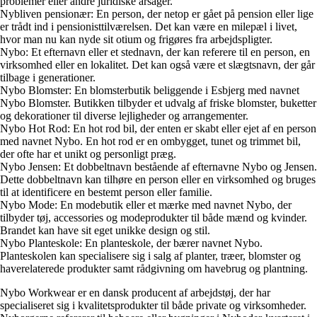
problemer eller andre juridiske årsager.
Nybliven pensionær: En person, der netop er gået på pension eller lige
er trådt ind i pensionisttilværelsen. Det kan være en milepæl i livet,
hvor man nu kan nyde sit otium og frigøres fra arbejdspligter.
Nybo: Et efternavn eller et stednavn, der kan referere til en person, en
virksomhed eller en lokalitet. Det kan også være et slægtsnavn, der går
tilbage i generationer.
Nybo Blomster: En blomsterbutik beliggende i Esbjerg med navnet
Nybo Blomster. Butikken tilbyder et udvalg af friske blomster, buketter
og dekorationer til diverse lejligheder og arrangementer.
Nybo Hot Rod: En hot rod bil, der enten er skabt eller ejet af en person
med navnet Nybo. En hot rod er en ombygget, tunet og trimmet bil,
der ofte har et unikt og personligt præg.
Nybo Jensen: Et dobbeltnavn bestående af efternavne Nybo og Jensen.
Dette dobbeltnavn kan tilhøre en person eller en virksomhed og bruges
til at identificere en bestemt person eller familie.
Nybo Mode: En modebutik eller et mærke med navnet Nybo, der
tilbyder tøj, accessories og modeprodukter til både mænd og kvinder.
Brandet kan have sit eget unikke design og stil.
Nybo Planteskole: En planteskole, der bærer navnet Nybo.
Planteskolen kan specialisere sig i salg af planter, træer, blomster og
haverelaterede produkter samt rådgivning om havebrug og plantning.
Nybo Workwear er en dansk producent af arbejdstøj, der har
specialiseret sig i kvalitetsprodukter til både private og virksomheder.