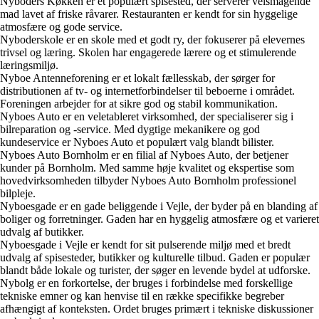
Nyboders Køkken er et populært spisested, der serverer velsmagende
mad lavet af friske råvarer. Restauranten er kendt for sin hyggelige
atmosfære og gode service.
Nyboderskole er en skole med et godt ry, der fokuserer på elevernes
trivsel og læring. Skolen har engagerede lærere og et stimulerende
læringsmiljø.
Nyboe Antenneforening er et lokalt fællesskab, der sørger for
distributionen af tv- og internetforbindelser til beboerne i området.
Foreningen arbejder for at sikre god og stabil kommunikation.
Nyboes Auto er en veletableret virksomhed, der specialiserer sig i
bilreparation og -service. Med dygtige mekanikere og god
kundeservice er Nyboes Auto et populært valg blandt bilister.
Nyboes Auto Bornholm er en filial af Nyboes Auto, der betjener
kunder på Bornholm. Med samme høje kvalitet og ekspertise som
hovedvirksomheden tilbyder Nyboes Auto Bornholm professionel
bilpleje.
Nyboesgade er en gade beliggende i Vejle, der byder på en blanding af
boliger og forretninger. Gaden har en hyggelig atmosfære og et varieret
udvalg af butikker.
Nyboesgade i Vejle er kendt for sit pulserende miljø med et bredt
udvalg af spisesteder, butikker og kulturelle tilbud. Gaden er populær
blandt både lokale og turister, der søger en levende bydel at udforske.
Nybolg er en forkortelse, der bruges i forbindelse med forskellige
tekniske emner og kan henvise til en række specifikke begreber
afhængigt af konteksten. Ordet bruges primært i tekniske diskussioner