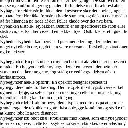
netop er blevet forældre for første eller flere gange. De står overfor en
masse nye udfordringer og glæder i forbindelse med forældreskabet.
Nybagte forældre går fra hinanden: Desværre sker det nogle gange, at
nybagte forældre ikke formår at holde sammen, og de kan ende med at
gå fra hinanden på trods af den fælles glæde over det nye barn.
Nybakken Østbirk: Nybakken Østbirk er en specificeret lokation eller
stednavn, der kan henvises til en bakke i byen Østbirk eller et lignende
sted.
Nybeder: Nybeder kan henvis til personer eller ting, der beder om
noget nyt eller bedre, og det kan være relevante i forskellige situationer
og kontekster.
Nybegynder: En person der er ny i en bestemt aktivitet eller et bestemt
område. En begynder eller nybegynder er en person, der netop er
startet med at lære noget nyt og stadig er ved begyndelsen af sin
læringsproces.
Nybegynder hækle opskrift: En opskrift designet specielt til
nybegyndere indenfor hækling. Denne opskrift vil typisk være enkel
og nem at følge, så selv en person med ingen eller minimal erfaring
indenfor hækling kan komme godt igang.
Nybegynder løb: Løb for begyndere, typisk med fokus på at lære de
grundlæggende teknikker og gradvist opbygge kondition og styrke til
at kunne løbe længere distancer.
Nybegynder løb ondt knæ: Problemer med knæet, som en nybegynder
løber kan opleve. Dette kan skyldes forkerte teknikker, overbelastning