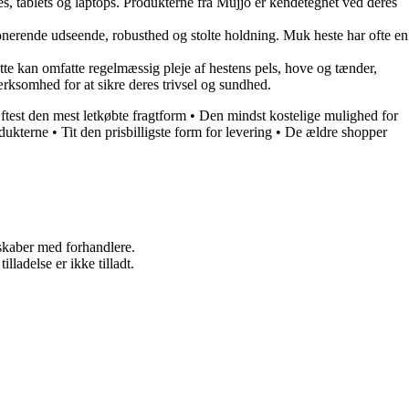
s, tablets og laptops. Produkterne fra Mujjo er kendetegnet ved deres
onerende udseende, robusthed og stolte holdning. Muk heste har ofte en
e kan omfatte regelmæssig pleje af hestens pels, hove og tænder,
rksomhed for at sikre deres trivsel og sundhed.
ftest den mest letkøbte fragtform
•
Den mindst kostelige mulighed for
odukterne
•
Tit den prisbilligste form for levering
•
De ældre shopper
rskaber med forhandlere.
adelse er ikke tilladt.