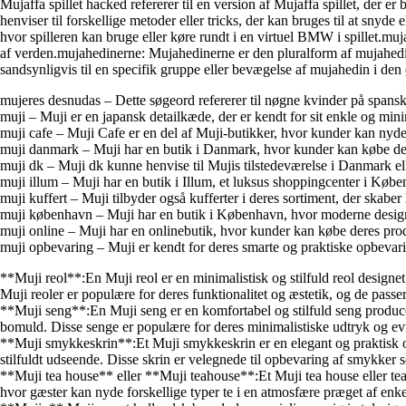
Mujaffa spillet hacked refererer til en version af Mujaffa spillet, der er 
henviser til forskellige metoder eller tricks, der kan bruges til at sny
hvor spilleren kan bruge eller køre rundt i en virtuel BMW i spillet.muj
af verden.mujahedinerne: Mujahedinerne er den pluralform af mujahedi
sandsynligvis til en specifik gruppe eller bevægelse af mujahedin i den 
mujeres desnudas – Dette søgeord refererer til nøgne kvinder på spansk. D
muji – Muji er en japansk detailkæde, der er kendt for sit enkle og min
muji cafe – Muji Cafe er en del af Muji-butikker, hvor kunder kan nyde e
muji danmark – Muji har en butik i Danmark, hvor kunder kan købe deres
muji dk – Muji dk kunne henvise til Mujis tilstedeværelse i Danmark e
muji illum – Muji har en butik i Illum, et luksus shoppingcenter i Køb
muji kuffert – Muji tilbyder også kufferter i deres sortiment, der skabe
muji københavn – Muji har en butik i København, hvor moderne design 
muji online – Muji har en onlinebutik, hvor kunder kan købe deres produ
muji opbevaring – Muji er kendt for deres smarte og praktiske opbevar
**Muji reol**:En Muji reol er en minimalistisk og stilfuld reol designet
Muji reoler er populære for deres funktionalitet og æstetik, og de passe
**Muji seng**:En Muji seng er en komfortabel og stilfuld seng producere
bomuld. Disse senge er populære for deres minimalistiske udtryk og evn
**Muji smykkeskrin**:Et Muji smykkeskrin er en elegant og praktisk opb
stilfuldt udseende. Disse skrin er velegnede til opbevaring af smykker
**Muji tea house** eller **Muji teahouse**:Et Muji tea house eller teaho
hvor gæster kan nyde forskellige typer te i en atmosfære præget af enkel