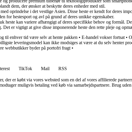
gne og producere premium tilbehør til teknologiprodukter som smartphone
 blandt dem, der ønsker at beskytte deres enheder med stil.
d oprindelse i det vestlige Asien. Disse heste er kendt for deres imp
den for hestesport og avl på grund af deres unikke egenskaber.
heste kan variere afhængigt af deres specifikke behov og formål. Dett
 Det er vigtigt at give disse imponerende heste den rette pleje og opmæ
dog til enhver tid være selv at hente pakken
•
E-handel vokser fortsat
•
O
illigste leveringsmodel kan ikke modsiges at være at du selv henter pr
re webbutikker byder på portofri fragt
•
terest
TikTok
Mail
RSS
ter, der er købt via vores websted som en del af vores affilierede partne
tager muligvis betaling ved køb via samarbejdspartnere. Brug uden till