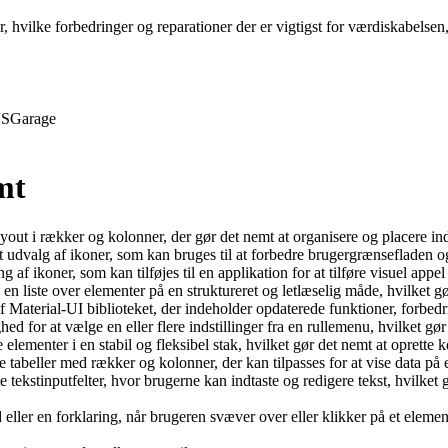
r, hvilke forbedringer og reparationer der er vigtigst for værdiskabelse
S
Garage
mt
 layout i rækker og kolonner, der gør det nemt at organisere og placere i
t udvalg af ikoner, som kan bruges til at forbedre brugergrænsefladen og 
af ikoner, som kan tilføjes til en applikation for at tilføre visuel appe
 en liste over elementer på en struktureret og letlæselig måde, hvilket g
f Material-UI biblioteket, der indeholder opdaterede funktioner, forbedri
d for at vælge en eller flere indstillinger fra en rullemenu, hvilket gør
e elementer i en stabil og fleksibel stak, hvilket gør det nemt at oprett
tabeller med rækker og kolonner, der kan tilpasses for at vise data på e
e tekstinputfelter, hvor brugerne kan indtaste og redigere tekst, hvilket
 eller en forklaring, når brugeren svæver over eller klikker på et eleme