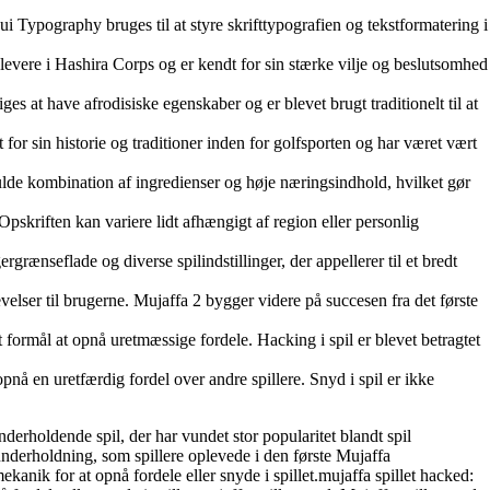
Typography bruges til at styre skrifttypografien og tekstformatering i
evere i Hashira Corps og er kendt for sin stærke vilje og beslutsomhed
at have afrodisiske egenskaber og er blevet brugt traditionelt til at
for sin historie og traditioner inden for golfsporten og har været vært
fulde kombination af ingredienser og høje næringsindhold, hvilket gør
pskriften kan variere lidt afhængigt af region eller personlig
grænseflade og diverse spilindstillinger, der appellerer til et bredt
evelser til brugerne. Mujaffa 2 bygger videre på succesen fra det første
formål at opnå uretmæssige fordele. Hacking i spil er blevet betragtet
nå en uretfærdig fordel over andre spillere. Snyd i spil er ikke
derholdende spil, der har vundet stor popularitet blandt spil
g underholdning, som spillere oplevede i den første Mujaffa
mekanik for at opnå fordele eller snyde i spillet.mujaffa spillet hacked: