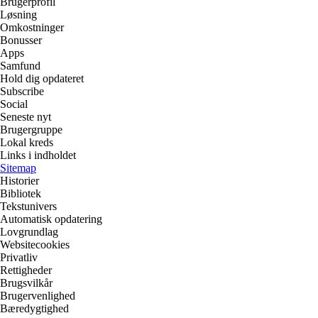
Brugerprofil
Løsning
Omkostninger
Bonusser
Apps
Samfund
Hold dig opdateret
Subscribe
Social
Seneste nyt
Brugergruppe
Lokal kreds
Links i indholdet
Sitemap
Historier
Bibliotek
Tekstunivers
Automatisk opdatering
Lovgrundlag
Websitecookies
Privatliv
Rettigheder
Brugsvilkår
Brugervenlighed
Bæredygtighed