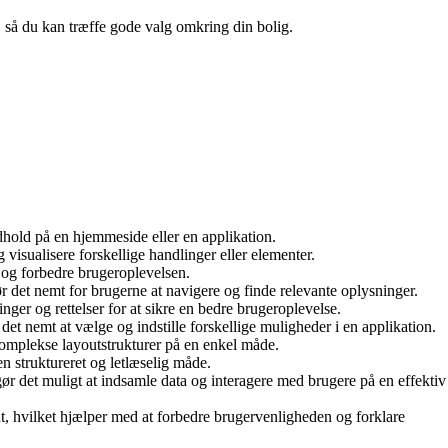
n, så du kan træffe gode valg omkring din bolig.
ndhold på en hjemmeside eller en applikation.
visualisere forskellige handlinger eller elementer.
l og forbedre brugeroplevelsen.
ør det nemt for brugerne at navigere og finde relevante oplysninger.
nger og rettelser for at sikre en bedre brugeroplevelse.
 det nemt at vælge og indstille forskellige muligheder i en applikation.
e komplekse layoutstrukturer på en enkel måde.
n struktureret og letlæselig måde.
 gør det muligt at indsamle data og interagere med brugere på en effektiv
nt, hvilket hjælper med at forbedre brugervenligheden og forklare