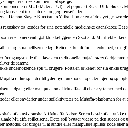
plysninger, er du velkommen til at spørge.
omponenten i MUI (Material-UI) – et populært React UI-bibliotek. Mui 
 og konsistent tekst i deres brugergrænseflader.
erien Demon Slayer: Kimetsu no Yaiba. Han er en af de dygtige swordel
gnskov og kendes for sine potentielle medicinske egenskaber. Det siges 
 som er en anerkendt golfklub beliggende i Skotland. Muirfield er kendt 
galinser og karamelliserede løg. Retten er kendt for sin enkelhed, smag
ler fremgangsmåde til at lave den traditionelle mujadara-ret derhjemme. O
rbliver de samme.
ke underholdende spil til brugere. Portalen er kendt for sin enkle bruger
 Mujaffa onlinespil, der tilbyder nye funktioner, opdateringer og spilopl
eret adgang eller manipulation af Mujaffa-spil eller -systemer med det 
ren.
r eller snyderier under spilaktiviteter på Mujaffa-platformen for at op
ev skabt af dansk-iranske Ali Mujaffa Akbar. Serien består af en række un
 originale Mujaffa spillet serie. Dette spil bygger videre på den succes o
ller metoder, der bruges til at ændre eller manipulere spillets kode eller 