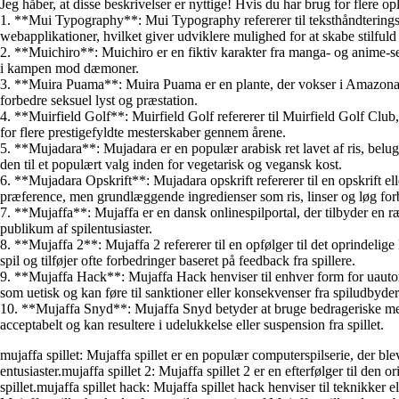
Jeg håber, at disse beskrivelser er nyttige! Hvis du har brug for flere o
1. **Mui Typography**: Mui Typography refererer til teksthåndteringsk
webapplikationer, hvilket giver udviklere mulighed for at skabe stilfuld
2. **Muichiro**: Muichiro er en fiktiv karakter fra manga- og anime-s
i kampen mod dæmoner.
3. **Muira Puama**: Muira Puama er en plante, der vokser i Amazonas re
forbedre seksuel lyst og præstation.
4. **Muirfield Golf**: Muirfield Golf refererer til Muirfield Golf Club,
for flere prestigefyldte mesterskaber gennem årene.
5. **Mujadara**: Mujadara er en populær arabisk ret lavet af ris, belu
den til et populært valg inden for vegetarisk og vegansk kost.
6. **Mujadara Opskrift**: Mujadara opskrift refererer til en opskrift el
præference, men grundlæggende ingredienser som ris, linser og løg fo
7. **Mujaffa**: Mujaffa er en dansk onlinespilportal, der tilbyder en ræk
publikum af spilentusiaster.
8. **Mujaffa 2**: Mujaffa 2 refererer til en opfølger til det oprindelige
spil og tilføjer ofte forbedringer baseret på feedback fra spillere.
9. **Mujaffa Hack**: Mujaffa Hack henviser til enhver form for uautoris
som uetisk og kan føre til sanktioner eller konsekvenser fra spiludbyde
10. **Mujaffa Snyd**: Mujaffa Snyd betyder at bruge bedrageriske metode
acceptabelt og kan resultere i udelukkelse eller suspension fra spillet.
mujaffa spillet: Mujaffa spillet er en populær computerspilserie, der bl
entusiaster.mujaffa spillet 2: Mujaffa spillet 2 er en efterfølger til den
spillet.mujaffa spillet hack: Mujaffa spillet hack henviser til teknikker e