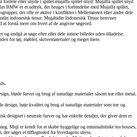
 fordele eller snyde i spillet.mujaffa spillet snyd: Mujaffa spillet snyd
affas BMW er et udtryk, der bruges i forbindelse med Mujaffa spillet,
grupper, der ofte er aktive i konflikter i Mellemøsten eller andre dele
hidin indonesisk timur: Mujahidin Indonesisk Timur henviser
ed at forstå mere om hvert af de angivne søgeord.
 og undgå at søge efter eller dele intime billeder uden tilladelse.
nden for tøj, møbler, skrivematerialer og meget mere.
ds.
sign, bløde farver og brug af naturlige materialer såsom træ eller metal.
e design, høje kvalitet og brug af naturlige materialer som træ og
designet i neutrale farver og har enkelte detaljer, der giver dem et
ning. Muji er kendt for at skabe hyggelige og minimalistiske tea houses,
der søger et tilflugtssted fra hverdagens stress.