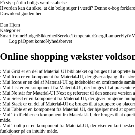
Få styr på din boligs værdiskabelse
Hvordan kan du sikre, at din bolig stiger i værdi? Denne e-bog forklare
Download guiden her
Dan Hjem
Kategorier
Smart Home
Budget
Sikkerhed
Service
Temperatur
Energi
Lamper
Flyt
VV
Log på
Opret konto
Nyhedsbrevet
Online shopping vækster voldso
: Mui Grid er en del af Material-UI biblioteket og bruges til at oprette
: Mui Icon er en komponent fra Material-UI, der giver adgang til et stor
: Mui Icons er en del af Material-UI og indeholder en omfattende samling 
: Mui List er en komponent fra Material-UI, der bruges til at præsentere
: Mui Ne står for Material-UI Next og refererer til den seneste version a
: Mui Select er en komponent fra Material-UI, der giver brugerne mulighe
: Mui Stack er en del af Material-UI og bruges til at gruppere og placer
: Mui Table er en komponent fra Material-UI, der hjælper med at oprette 
: Mui Textfield er en komponent fra Material-UI, der bruges til at oprett
måde.
: Mui Tooltip er en komponent fra Material-UI, der viser en kort besked
funktioner på en intuitiv måde.