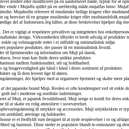
blevet ændret eller modificeret på en uautoriseret måde, typisk for at opnå
de eller vinde i Mujaffa spillet på en uretfærdig måde.mujaffas bmw: Muj
ahedin: Mujahedin refererer til muslimske hellige krigere eller modstands
n og henviser til en gruppe muslimske kriger eller modstandsfolk.muja
østlige del af Indonesien.Jeg håber, at disse beskrivelser hjælper dig m
et er vigtigt at respektere privatlivet og integriteten hos enkeltpersoner
imalistiske design. Virksomheden tilbyder et bredt udvalg af produkter i
nkle og velsmagende retter i et stilfuldt og minimalistisk miljø.
 populære produkter, der passer til en minimalistisk livsstil.
ller til hjemmesider og information om Muji på dansk.
enhavn, hvor man kan finde deres unikke produkter.
r harmoni mellem funktionalitet, stil og holdbarhed.
og brugervenlighed går hånd i hånd i deres sortiment af produkter.
kter og få dem leveret lige til døren.
ingsløsninger, der hjælper med at organisere hjemmet og skabe mere pla
 af det japanske brand Muji. Reolen er ofte kendetegnet ved sit enkle de
r godt ind i moderne og nordiske indretninger.
t af Muji, et japansk livsstilsbrand. Muji senge er kendt for deres enkl
e til at skabe en rolig atmosfære i soveværelset.
evaringsløsning til smykker og accessories. Muji smykkeskrin er typisk 
 som armbånd, øreringe og halskæder.
use er et fredfyldt rum designet til at nyde teoplevelser i ro og afslap
thed og harmoni. Disse steder er populære blandt te-entusiaster og dem, 