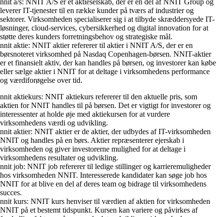
nnit a/s: NNIT A/S er et aktieselskab, der er en del af NNIT Group og
leverer IT-tjenester til en række kunder på tværs af industrier og
sektorer. Virksomheden specialiserer sig i at tilbyde skræddersyede IT-
løsninger, cloud-services, cybersikkerhed og digital innovation for at
støtte deres kunders forretningsbehov og strategiske mål.
nnit aktie: NNIT aktier refererer til aktier i NNIT A/S, der er en
børsnoteret virksomhed på Nasdaq Copenhagen-børsen. NNIT-aktier
er et finansielt aktiv, der kan handles på børsen, og investorer kan købe
eller sælge aktier i NNIT for at deltage i virksomhedens performance
og værdiforøgelse over tid.
nnit aktiekurs: NNIT aktiekurs refererer til den aktuelle pris, som
aktien for NNIT handles til på børsen. Det er vigtigt for investorer og
interessenter at holde øje med aktiekursen for at vurdere
virksomhedens værdi og udvikling.
nnit aktier: NNIT aktier er de aktier, der udbydes af IT-virksomheden
NNIT og handles på en børs. Aktier repræsenterer ejerskab i
virksomheden og giver investorerne mulighed for at deltage i
virksomhedens resultater og udvikling.
nnit job: NNIT job refererer til ledige stillinger og karrieremuligheder
hos virksomheden NNIT. Interesserede kandidater kan søge job hos
NNIT for at blive en del af deres team og bidrage til virksomhedens
succes.
nnit kurs: NNIT kurs henviser til værdien af aktien for virksomheden
NNIT på et bestemt tidspunkt. Kursen kan variere og påvirkes af