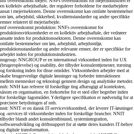
nnf overenskomst mejeri: NNFs overenskomst for mejeriindustrien er
en kollektiv arbejdsaftale, der regulerer forholdene for medarbejdere
ansat i mejerisektoren. Denne overenskomst kan omfatte bestemmelser
om løn, arbejdstid, sikkerhed, kvalitetsstandarder og andre specifikke
emner relateret til mejeriarbejde.
nnf overenskomst produktion: NNFs overenskomst for
produktionsvirksomheder er en kollektiv arbejdsaftale, der vedrører
ansatte inden for produktionssektoren. Denne overenskomst kan
omfatte bestemmelser om løn, arbejdstid, arbejdsmiljø,
produktionsstandarder og andre relevante emner, der er specifikke for
arbejdet inden for produktionsindustrien.
nngroup: NNGROUP er en international virksomhed inden for UX
(brugeroplevelse) og usability, der tilbyder konsulenttjenester, træning
og forskning inden for disse områder. Virksomheden arbejder med at
skabe brugervenlige digitale løsninger og forbedre interaktionen
mellem mennesker og teknologi gennem design og analytiske metoder.
nnh: NNH kan referere til forskellige ting afhængigt af konteksten,
såsom en organisation, en forkortelse for et sted eller begreber inden
for forskellige fagområder. Yderligere specifikation er nødvendig for at
præcisere betydningen af nnh.
nnit: NNIT er en dansk IT-servicevirksomhed, der leverer IT-løsninger
og -services til virksomheder inden for forskellige brancher. NNIT
tilbyder blandt andet konsulentbistand, systemintegration,
softwareudvikling og driftssupport for at støtte deres kunders IT-behov
og digitale transformation.