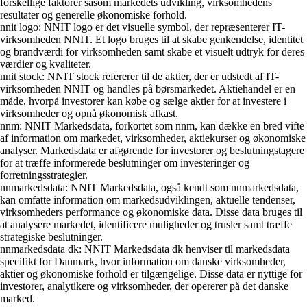
forskellige faktorer såsom markedets udvikling, virksomhedens
resultater og generelle økonomiske forhold.
nnit logo: NNIT logo er det visuelle symbol, der repræsenterer IT-
virksomheden NNIT. Et logo bruges til at skabe genkendelse, identitet
og brandværdi for virksomheden samt skabe et visuelt udtryk for deres
værdier og kvaliteter.
nnit stock: NNIT stock refererer til de aktier, der er udstedt af IT-
virksomheden NNIT og handles på børsmarkedet. Aktiehandel er en
måde, hvorpå investorer kan købe og sælge aktier for at investere i
virksomheder og opnå økonomisk afkast.
nnm: NNIT Markedsdata, forkortet som nnm, kan dække en bred vifte
af information om markedet, virksomheder, aktiekurser og økonomiske
analyser. Markedsdata er afgørende for investorer og beslutningstagere
for at træffe informerede beslutninger om investeringer og
forretningsstrategier.
nnmarkedsdata: NNIT Markedsdata, også kendt som nnmarkedsdata,
kan omfatte information om markedsudviklingen, aktuelle tendenser,
virksomheders performance og økonomiske data. Disse data bruges til
at analysere markedet, identificere muligheder og trusler samt træffe
strategiske beslutninger.
nnmarkedsdata dk: NNIT Markedsdata dk henviser til markedsdata
specifikt for Danmark, hvor information om danske virksomheder,
aktier og økonomiske forhold er tilgængelige. Disse data er nyttige for
investorer, analytikere og virksomheder, der opererer på det danske
marked.