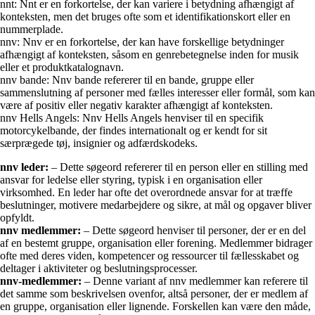
nnt: Nnt er en forkortelse, der kan variere i betydning afhængigt af
konteksten, men det bruges ofte som et identifikationskort eller en
nummerplade.
nnv: Nnv er en forkortelse, der kan have forskellige betydninger
afhængigt af konteksten, såsom en genrebetegnelse inden for musik
eller et produktkatalognavn.
nnv bande: Nnv bande refererer til en bande, gruppe eller
sammenslutning af personer med fælles interesser eller formål, som kan
være af positiv eller negativ karakter afhængigt af konteksten.
nnv Hells Angels: Nnv Hells Angels henviser til en specifik
motorcykelbande, der findes internationalt og er kendt for sit
særprægede tøj, insignier og adfærdskodeks.
nnv leder:
– Dette søgeord refererer til en person eller en stilling med
ansvar for ledelse eller styring, typisk i en organisation eller
virksomhed. En leder har ofte det overordnede ansvar for at træffe
beslutninger, motivere medarbejdere og sikre, at mål og opgaver bliver
opfyldt.
nnv medlemmer:
– Dette søgeord henviser til personer, der er en del
af en bestemt gruppe, organisation eller forening. Medlemmer bidrager
ofte med deres viden, kompetencer og ressourcer til fællesskabet og
deltager i aktiviteter og beslutningsprocesser.
nnv-medlemmer:
– Denne variant af nnv medlemmer kan referere til
det samme som beskrivelsen ovenfor, altså personer, der er medlem af
en gruppe, organisation eller lignende. Forskellen kan være den måde,