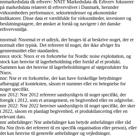
nnmarkedsdata dk erhverv: NNIT Markedsdata dk Erhverv fokuserer
på markedsdata relateret til erhvervslivet i Danmark, herunder
virksomheders performance, sektortendenser og økonomiske
indikatorer. Disse data er værdifulde for virksomheder, investorer og
beslutningstagere, der ønsker at forstå og navigere i det danske
erhvervsmiljø.
nnormal: Nnormal er et udtryk, der bruges til at beskrive noget, der er
normalt eller typisk. Det refererer til noget, der ikke afviger fra
gennemsnittet eller standarden.
nnox stock: Nnox er en forkortelse for Nordic noise exploitation, og
stock kan henvise til lagerbeholdning eller forråd af et produkt.
Sammen kan det henvise til lagerbeholdningen af støjprodukter fra
Nnox.
nnr: Nnr er en forkortelse, der kan have forskellige betydninger
afhængigt af konteksten, såsom et nummer eller en betegnelse for
noget specifikt.
nnr 2012: Nnr 2012 refererer sandsynligvis til noget specifikt, der
foregik i 2012, som et arrangement, en begivenhed eller en udgivelse.
nnr 2022: Nnr 2022 henviser sandsynligvis til noget specifikt, der sker
i 2022, såsom en planlagt begivenhed, et produktlancering eller en
relevant dato.
nnr anbefalinger: Nnr anbefalinger kan betyde anbefalinger eller råd
fra Nnr (hvis det refererer til en specifik organisation eller person), eller
det kan henvise til generelle anbefalinger og vejledninger.