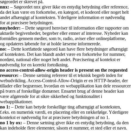
søgeordet er skrevet på.
nnx:
– Søgeordet nnx giver ikke en entydig betydning eller reference,
da det kan være en forkortelse, en kategori, et kodeord eller noget helt
andet afhængigt af konteksten. Yderligere information er nødvendig
for at præcisere betydningen.
nnyheder:
– Dette søgeord henviser til information eller rapporter om
aktuelle begivenheder, begreber eller emner af interesse. Nyheder kan
formidles gennem medier, som tv, radio, aviser eller onlineplatforme,
og opdateres løbende for at holde læserne informerede.
no:
– Dette kortfattede søgeord kan have flere betydninger afhængigt
af konteksten. Det kan blandt andet være en forkortelse for nummer,
nordøst, national eller noget helt andet. Præcisering af kontekst er
nødvendig for en korrekt fortolkning.
no access-control-allow-origin header is present on the requested
resource:
– Denne sætning refererer til et teknisk begreb inden for
webudvikling. Access-Control-Allow-Origin er en HTTP-header, der
tillader eller begrænser, hvordan en webapplikation kan dele ressourcer
på tværs af forskellige domæner. Ensartet brug af denne header kan
være afgørende for at sikre sikkerhed og funktionalitet i
webapplikationer.
no 1:
– Dette kan betyde forskellige ting afhængigt af konteksten,
f.eks. en numerisk værdi, en placering eller en rækkefølge. Yderligere
kontekst er nødvendig for at præcisere betydningen af no 1.
no 1 by ox:
– Denne sætning giver ikke en entydig betydning, da den
kan indeholde flere elementer, såsom et nummer, et sted eller et navn.