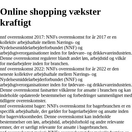
Online shopping vækster
kraftigt
nnf overenskomst 2017: NNFs overenskomst for år 2017 er en
kollektiv arbejdsaftale mellem Nærings- og
Nydelsesmiddelarbejderforbundet (NNF) og
arbejdsgiverorganisationer inden for fødevare- og drikkevareindustrien.
Denne overenskomst regulerer blandt andet løn, arbejdstid og vilkår
for medarbejdere inden for branchen.
nnf overenskomst 2022: NNFs overenskomst for år 2022 er den
seneste kollektive arbejdsaftale mellem Nærings- og
Nydelsesmiddelarbejderforbundet (NNF) og
arbejdsgiverorganisationer inden for fødevare- og drikkevareindustrien.
Denne overenskomst fastsætter vilkårene for ansatte i branchen og kan
indeholde opdaterede bestemmelser og forbedringer sammenlignet med
tidligere overenskomster.
nnf overenskomst bager: NNFs overenskomst for bagerbranchen er en
specifik arbejdsaftale, der gælder for bageriarbejdere og ansatte inden
for bagervirksomheder. Denne overenskomst kan indeholde
bestemmelser om løn, arbejdstid, arbejdsforhold og andre relevante
emner, der er særligt relevante for ansatte i bagerbranchen.