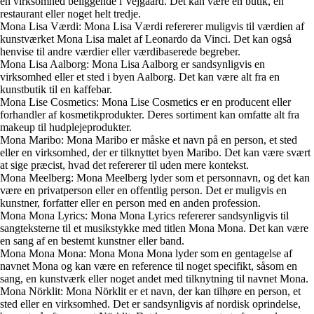
en virksomhed beliggende i Vejgaard. Det kan være en butik, en
restaurant eller noget helt tredje.
Mona Lisa Værdi: Mona Lisa Værdi refererer muligvis til værdien af
kunstværket Mona Lisa malet af Leonardo da Vinci. Det kan også
henvise til andre værdier eller værdibaserede begreber.
Mona Lisa Aalborg: Mona Lisa Aalborg er sandsynligvis en
virksomhed eller et sted i byen Aalborg. Det kan være alt fra en
kunstbutik til en kaffebar.
Mona Lise Cosmetics: Mona Lise Cosmetics er en producent eller
forhandler af kosmetikprodukter. Deres sortiment kan omfatte alt fra
makeup til hudplejeprodukter.
Mona Maribo: Mona Maribo er måske et navn på en person, et sted
eller en virksomhed, der er tilknyttet byen Maribo. Det kan være svært
at sige præcist, hvad det refererer til uden mere kontekst.
Mona Meelberg: Mona Meelberg lyder som et personnavn, og det kan
være en privatperson eller en offentlig person. Det er muligvis en
kunstner, forfatter eller en person med en anden profession.
Mona Mona Lyrics: Mona Mona Lyrics refererer sandsynligvis til
sangteksterne til et musikstykke med titlen Mona Mona. Det kan være
en sang af en bestemt kunstner eller band.
Mona Mona Mona: Mona Mona Mona lyder som en gentagelse af
navnet Mona og kan være en reference til noget specifikt, såsom en
sang, en kunstværk eller noget andet med tilknytning til navnet Mona.
Mona Nörklit: Mona Nörklit er et navn, der kan tilhøre en person, et
sted eller en virksomhed. Det er sandsynligvis af nordisk oprindelse,