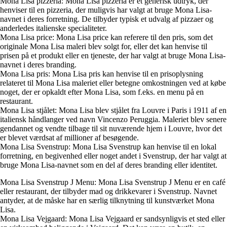
Mona Lisa pizzeria: Mona Lisa pizzeria er et generisk udtryk, der
henviser til en pizzeria, der muligvis har valgt at bruge Mona Lisa-
navnet i deres forretning. De tilbyder typisk et udvalg af pizzaer og
anderledes italienske specialiteter.
Mona Lisa price: Mona Lisa price kan referere til den pris, som det
originale Mona Lisa maleri blev solgt for, eller det kan henvise til
prisen på et produkt eller en tjeneste, der har valgt at bruge Mona Lisa-
navnet i deres branding.
Mona Lisa pris: Mona Lisa pris kan henvise til en prisoplysning
relateret til Mona Lisa maleriet eller betegne omkostningen ved at købe
noget, der er opkaldt efter Mona Lisa, som f.eks. en menu på en
restaurant.
Mona Lisa stjålet: Mona Lisa blev stjålet fra Louvre i Paris i 1911 af en
italiensk håndlanger ved navn Vincenzo Peruggia. Maleriet blev senere
gendannet og vendte tilbage til sit nuværende hjem i Louvre, hvor det
er blevet værdsat af millioner af besøgende.
Mona Lisa Svenstrup: Mona Lisa Svenstrup kan henvise til en lokal
forretning, en begivenhed eller noget andet i Svenstrup, der har valgt at
bruge Mona Lisa-navnet som en del af deres branding eller identitet.
Mona Lisa Svenstrup J Menu: Mona Lisa Svenstrup J Menu er en café
eller restaurant, der tilbyder mad og drikkevarer i Svenstrup. Navnet
antyder, at de måske har en særlig tilknytning til kunstværket Mona
Lisa.
Mona Lisa Vejgaard: Mona Lisa Vejgaard er sandsynligvis et sted eller