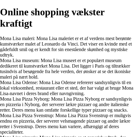
Online shopping vækster
kraftigt
Mona Lisa maleri: Mona Lisa maleriet er et af verdens mest berømte
kunstværker malet af Leonardo da Vinci. Det viser en kvinde med et
gådefuldt smil og er kendt for sin enestående skønhed og mystiske
udtryk.
Mona Lisa museum: Mona Lisa museet er et populært museum
dedikeret til kunstværket Mona Lisa. Det ligger i Paris og tiltrækker
tusindvis af besøgende fra hele verden, der ønsker at se det ikoniske
maleri på nært hold.
Mona Lisa Odense: Mona Lisa Odense refererer sandsynligvis til en
lokal virksomhed, restaurant eller et sted, der har valgt at bruge Mona
Lisa-navnet i deres brand eller navngivning.
Mona Lisa Pizza Nyborg: Mona Lisa Pizza Nyborg er sandsynligvis
en pizzeria i Nyborg, der serverer lækre pizzaer og andre italienske
retter. Deres menu kan omfatte forskellige typer pizzaer og snacks.
Mona Lisa Pizza Svenstrup: Mona Lisa Pizza Svenstrup er muligvis
endnu en pizzeria, der serverer velsmagende pizzaer og andre lækre
retter i Svenstrup. Deres menu kan variere, afhængigt af deres
specialiteter.