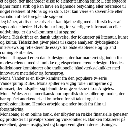
et begreb, der indeholder disse to elementer.mona striib: Dette søgeord
ligner mona strib og kan have en lignende betydning eller reference til
noget relateret til Mona og en strib. Det kan være en stavemåde eller
variation af det foregående søgeord.
Jeg håber, at disse beskrivelser kan hjælpe dig med at forstå hver af
søgeordene bedre. Hvis du har brug for yderligere information eller
uddybning, er du velkommen til at spørge!
Mona Tidsskrift er en dansk udgivelse, der fokuserer på litteratur, kunst
og kultur. Tidsskriftet giver plads til skarpe analyser, dybdegående
interviews og reflekterende essays fra både etablerede og up-and-
coming skribenter.
Mona Tougaard er en dansk designer, der har markeret sig inden for
modeverdenen med sit unikke og eksperimenterende design. Hendes
kollektioner kombinerer ofte traditionelle håndværksteknikker med
innovative materialer og formsprog.
Mona Vander er en fiktiv karakter fra den populære tv-serie
Vanderpump Rules. Mona spiller en vigtig rolle i intrigerne og
dramaet, der udspiller sig blandt de unge voksne i Los Angeles.
Mona Wales er en amerikansk pornografisk skuespiller og model, der
har opnået anerkendelse i branchen for sit talent og sin
professionalisme. Hendes arbejde spænder bredt fra film til
fotografering.
Monabanq er en online bank, der tilbyder en række finansielle tjenester
og produkter til privatpersoner og virksomheder. Banken fokuserer på
enkelhed, gennemsigtighed og brugervenlighed i deres løsninger.