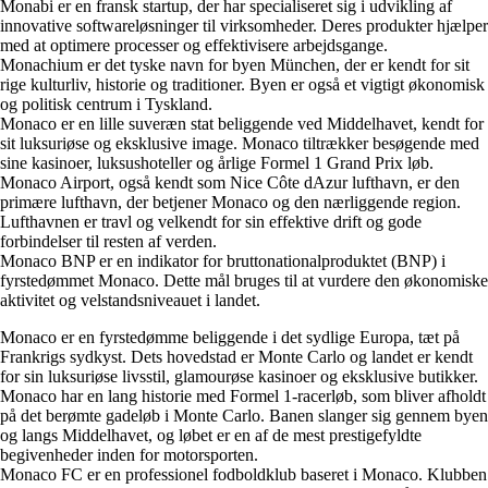
Monabi er en fransk startup, der har specialiseret sig i udvikling af
innovative softwareløsninger til virksomheder. Deres produkter hjælper
med at optimere processer og effektivisere arbejdsgange.
Monachium er det tyske navn for byen München, der er kendt for sit
rige kulturliv, historie og traditioner. Byen er også et vigtigt økonomisk
og politisk centrum i Tyskland.
Monaco er en lille suveræn stat beliggende ved Middelhavet, kendt for
sit luksuriøse og eksklusive image. Monaco tiltrækker besøgende med
sine kasinoer, luksushoteller og årlige Formel 1 Grand Prix løb.
Monaco Airport, også kendt som Nice Côte dAzur lufthavn, er den
primære lufthavn, der betjener Monaco og den nærliggende region.
Lufthavnen er travl og velkendt for sin effektive drift og gode
forbindelser til resten af verden.
Monaco BNP er en indikator for bruttonationalproduktet (BNP) i
fyrstedømmet Monaco. Dette mål bruges til at vurdere den økonomiske
aktivitet og velstandsniveauet i landet.
Monaco er en fyrstedømme beliggende i det sydlige Europa, tæt på
Frankrigs sydkyst. Dets hovedstad er Monte Carlo og landet er kendt
for sin luksuriøse livsstil, glamourøse kasinoer og eksklusive butikker.
Monaco har en lang historie med Formel 1-racerløb, som bliver afholdt
på det berømte gadeløb i Monte Carlo. Banen slanger sig gennem byen
og langs Middelhavet, og løbet er en af de mest prestigefyldte
begivenheder inden for motorsporten.
Monaco FC er en professionel fodboldklub baseret i Monaco. Klubben