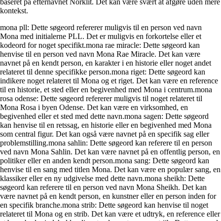
baseret på efternavnet Nörklit. Det kan være svært at afgøre uden mere
kontekst.
mona pll: Dette søgeord refererer muligvis til en person ved navn
Mona med initialerne PLL. Det er muligvis en forkortelse eller et
kodeord for noget specifikt.mona rae miracle: Dette søgeord kan
henvise til en person ved navn Mona Rae Miracle. Det kan være
navnet på en kendt person, en karakter i en historie eller noget andet
relateret til denne specifikke person.mona riget: Dette søgeord kan
indikere noget relateret til Mona og et riget. Det kan være en reference
til en historie, et sted eller en begivenhed med Mona i centrum.mona
rosa odense: Dette søgeord refererer muligvis til noget relateret til
Mona Rosa i byen Odense. Det kan være en virksomhed, en
begivenhed eller et sted med dette navn.mona sagen: Dette søgeord
kan henvise til en retssag, en historie eller en begivenhed med Mona
som central figur. Det kan også være navnet på en specifik sag eller
problemstilling.mona sahlin: Dette søgeord kan referere til en person
ved navn Mona Sahlin. Det kan være navnet på en offentlig person, en
politiker eller en anden kendt person.mona sang: Dette søgeord kan
henvise til en sang med titlen Mona. Det kan være en populær sang, en
klassiker eller en ny udgivelse med dette navn.mona sheikh: Dette
søgeord kan referere til en person ved navn Mona Sheikh. Det kan
være navnet på en kendt person, en kunstner eller en person inden for
en specifik branche.mona strib: Dette søgeord kan henvise til noget
relateret til Mona og en strib. Det kan være et udtryk, en reference eller