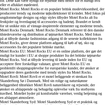
for. Dette kan være nyttigt for rejsende med behov for et hurtigt hvil
eller et aflukket mødested.
Motel Rocks: Motel Rocks er en populær britisk modevirksomhed, der
producerer trendy og moderne tøjkollektioner til kvinder. Med fokus på
ungdommelige designs og edgy styles tilbyder Motel Rocks alt fra
festkjoler og hverdagstøj til accessories og badetøj. Brandet er kendt
for sit unikke mix af vintage-inspirerede elementer og moderne trends.
Motel Rocks Denmark: Motel Rocks Denmark refererer til den danske
tilstedeværelse og distribution af tøjmærket Motel Rocks. Med fokus
på at tilbyde danske fashionistas adgang til de seneste kollektioner fra
Motel Rocks, giver denne platform adgang til køb af tøj, sko og
accessories fra det populære britiske mærke.
Motel Rocks EU: Motel Rocks EU er en online platform, der gør det
muligt for kunder i EU at shoppe produkter fra det britiske tøjmærke
Motel Rocks. Ved at tilbyde levering til lande inden for EU og
acceptere flere forskellige valutaer, giver Motel Rocks EU en
problemfri shoppingoplevelse for europæiske kunder, der ønsker at
opgradere deres garderobe med trendy styles fra Motel Rocks.
Motel Rovli: Motel Rovli er et motel beliggende et stenkast fra
Skanderborg Sø i Danmark. Med sin rolige og naturskønne
beliggenhed tiltrækker Motel Rovli naturelskere og rejsende, der
ønsker en afslappende og behagelig oplevelse væk fra storbyens
travlhed. Motellet byder på komfortable værelser, venlig betjening og
en afslappet atmosfære.
Motel Skanderborg Syd: Motel Skanderborg Syd er et praktisk og