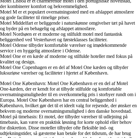
Motel Lisboa er et charmerende motel i den portugisiske hovedstad,
der kombinerer komfort og bekvemmelighed.
Motel M er et populært overnatningssted med en afslappet atmosfære
og gode faciliteter til rimelige priser.
Motel Middelfart er beliggende i naturskønne omgivelser tæt på havet
og byder på en behagelig og afslappet atmosfære.
Motel Nordsøen er et moderne og stilfuldt motel med fantastisk
beliggenhed ved Vesterhavet og førsteklasses faciliteter.
Motel Odense tilbyder komfortable værelser og imødekommende
service i en hyggelig atmosfære i Odense.
Motel One er en kæde af moderne og stilfulde hoteller med fokus på
kvalitet og design.
Motel One Copenhagen er en del af Motel One kæden og tilbyder
luksuriøse værelser og faciliteter i hjertet af København.
Motel One København: Motel One København er en del af Motel
One-kæden, der er kendt for at tilbyde stilfulde og komfortable
overnatningsmuligheder til en overkommelig pris i storbyer rundt om i
Europa. Motel One København har en central beliggenhed i
København, hvilket gør det til et ideelt valg for rejsende, der ønsker en
bekvem og moderne overnatningsmulighed i den danske hovedstad.
Motel på timebasis: Et motel, der tilbyder værelser til udlejning på
timebasis, kan være en praktisk løsning for korte ophold eller behov
for diskretion. Disse moteller tilbyder ofte fleksible ind- og
udtjekningstider, så gæsterne kan betale for det tidsrum, de har brug