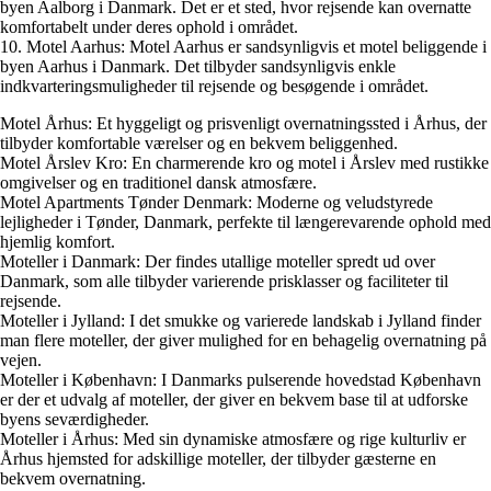
byen Aalborg i Danmark. Det er et sted, hvor rejsende kan overnatte
komfortabelt under deres ophold i området.
10. Motel Aarhus: Motel Aarhus er sandsynligvis et motel beliggende i
byen Aarhus i Danmark. Det tilbyder sandsynligvis enkle
indkvarteringsmuligheder til rejsende og besøgende i området.
Motel Århus: Et hyggeligt og prisvenligt overnatningssted i Århus, der
tilbyder komfortable værelser og en bekvem beliggenhed.
Motel Årslev Kro: En charmerende kro og motel i Årslev med rustikke
omgivelser og en traditionel dansk atmosfære.
Motel Apartments Tønder Denmark: Moderne og veludstyrede
lejligheder i Tønder, Danmark, perfekte til længerevarende ophold med
hjemlig komfort.
Moteller i Danmark: Der findes utallige moteller spredt ud over
Danmark, som alle tilbyder varierende prisklasser og faciliteter til
rejsende.
Moteller i Jylland: I det smukke og varierede landskab i Jylland finder
man flere moteller, der giver mulighed for en behagelig overnatning på
vejen.
Moteller i København: I Danmarks pulserende hovedstad København
er der et udvalg af moteller, der giver en bekvem base til at udforske
byens seværdigheder.
Moteller i Århus: Med sin dynamiske atmosfære og rige kulturliv er
Århus hjemsted for adskillige moteller, der tilbyder gæsterne en
bekvem overnatning.