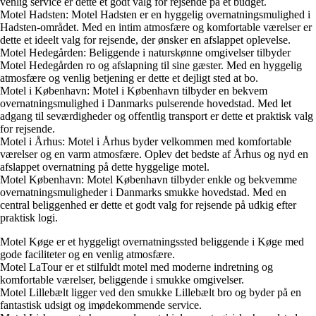
venlig service er dette et godt valg for rejsende på et budget.
Motel Hadsten: Motel Hadsten er en hyggelig overnatningsmulighed i
Hadsten-området. Med en intim atmosfære og komfortable værelser er
dette et ideelt valg for rejsende, der ønsker en afslappet oplevelse.
Motel Hedegården: Beliggende i naturskønne omgivelser tilbyder
Motel Hedegården ro og afslapning til sine gæster. Med en hyggelig
atmosfære og venlig betjening er dette et dejligt sted at bo.
Motel i København: Motel i København tilbyder en bekvem
overnatningsmulighed i Danmarks pulserende hovedstad. Med let
adgang til seværdigheder og offentlig transport er dette et praktisk valg
for rejsende.
Motel i Århus: Motel i Århus byder velkommen med komfortable
værelser og en varm atmosfære. Oplev det bedste af Århus og nyd en
afslappet overnatning på dette hyggelige motel.
Motel København: Motel København tilbyder enkle og bekvemme
overnatningsmuligheder i Danmarks smukke hovedstad. Med en
central beliggenhed er dette et godt valg for rejsende på udkig efter
praktisk logi.
Motel Køge er et hyggeligt overnatningssted beliggende i Køge med
gode faciliteter og en venlig atmosfære.
Motel LaTour er et stilfuldt motel med moderne indretning og
komfortable værelser, beliggende i smukke omgivelser.
Motel Lillebælt ligger ved den smukke Lillebælt bro og byder på en
fantastisk udsigt og imødekommende service.