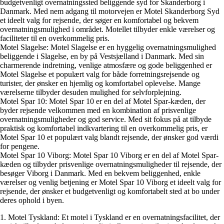
budgetvenligt overnatningssted beliggende syd for Skanderborg i
Danmark. Med nem adgang til motorvejen er Motel Skanderborg Syd
et ideelt valg for rejsende, der søger en komfortabel og bekvem
overnatningsmulighed i området. Motellet tilbyder enkle værelser og
faciliteter til en overkommelig pris.
Motel Slagelse: Motel Slagelse er en hyggelig overnatningsmulighed
beliggende i Slagelse, en by på Vestsjælland i Danmark. Med sin
charmerende indretning, venlige atmosfære og gode beliggenhed er
Motel Slagelse et populært valg for både forretningsrejsende og
turister, der ønsker en hjemlig og komfortabel oplevelse. Mange
værelserne tilbyder desuden mulighed for selvforplejning.
Motel Spar 10: Motel Spar 10 er en del af Motel Spar-kæden, der
byder rejsende velkommen med en kombination af prisvenlige
overnatningsmuligheder og god service. Med sit fokus på at tilbyde
praktisk og komfortabel indkvartering til en overkommelig pris, er
Motel Spar 10 et populært valg blandt rejsende, der ønsker god værdi
for pengene.
Motel Spar 10 Viborg: Motel Spar 10 Viborg er en del af Motel Spar-
kæden og tilbyder prisvenlige overnatningsmuligheder til rejsende, der
besøger Viborg i Danmark. Med en bekvem beliggenhed, enkle
værelser og venlig betjening er Motel Spar 10 Viborg et ideelt valg for
rejsende, der ønsker et budgetvenligt og komfortabelt sted at bo under
deres ophold i byen.
1. Motel Tyskland: Et motel i Tyskland er en overnatningsfacilitet, der