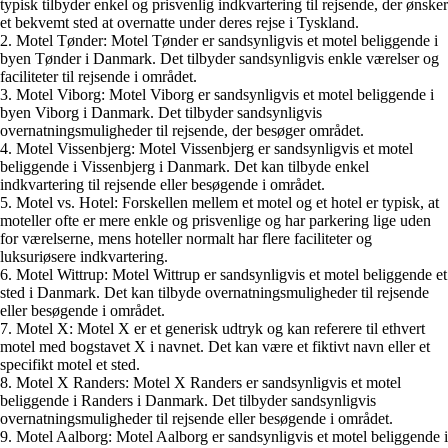
typisk tilbyder enkel og prisvenlig indkvartering til rejsende, der ønsker
et bekvemt sted at overnatte under deres rejse i Tyskland.
2. Motel Tønder: Motel Tønder er sandsynligvis et motel beliggende i
byen Tønder i Danmark. Det tilbyder sandsynligvis enkle værelser og
faciliteter til rejsende i området.
3. Motel Viborg: Motel Viborg er sandsynligvis et motel beliggende i
byen Viborg i Danmark. Det tilbyder sandsynligvis
overnatningsmuligheder til rejsende, der besøger området.
4. Motel Vissenbjerg: Motel Vissenbjerg er sandsynligvis et motel
beliggende i Vissenbjerg i Danmark. Det kan tilbyde enkel
indkvartering til rejsende eller besøgende i området.
5. Motel vs. Hotel: Forskellen mellem et motel og et hotel er typisk, at
moteller ofte er mere enkle og prisvenlige og har parkering lige uden
for værelserne, mens hoteller normalt har flere faciliteter og
luksuriøsere indkvartering.
6. Motel Wittrup: Motel Wittrup er sandsynligvis et motel beliggende et
sted i Danmark. Det kan tilbyde overnatningsmuligheder til rejsende
eller besøgende i området.
7. Motel X: Motel X er et generisk udtryk og kan referere til ethvert
motel med bogstavet X i navnet. Det kan være et fiktivt navn eller et
specifikt motel et sted.
8. Motel X Randers: Motel X Randers er sandsynligvis et motel
beliggende i Randers i Danmark. Det tilbyder sandsynligvis
overnatningsmuligheder til rejsende eller besøgende i området.
9. Motel Aalborg: Motel Aalborg er sandsynligvis et motel beliggende i