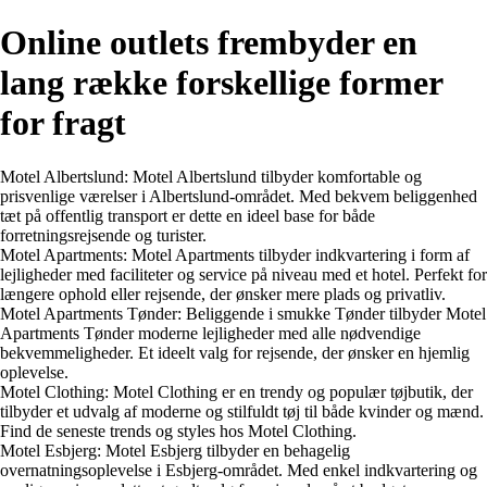
Online outlets frembyder en
lang række forskellige former
for fragt
Motel Albertslund: Motel Albertslund tilbyder komfortable og
prisvenlige værelser i Albertslund-området. Med bekvem beliggenhed
tæt på offentlig transport er dette en ideel base for både
forretningsrejsende og turister.
Motel Apartments: Motel Apartments tilbyder indkvartering i form af
lejligheder med faciliteter og service på niveau med et hotel. Perfekt for
længere ophold eller rejsende, der ønsker mere plads og privatliv.
Motel Apartments Tønder: Beliggende i smukke Tønder tilbyder Motel
Apartments Tønder moderne lejligheder med alle nødvendige
bekvemmeligheder. Et ideelt valg for rejsende, der ønsker en hjemlig
oplevelse.
Motel Clothing: Motel Clothing er en trendy og populær tøjbutik, der
tilbyder et udvalg af moderne og stilfuldt tøj til både kvinder og mænd.
Find de seneste trends og styles hos Motel Clothing.
Motel Esbjerg: Motel Esbjerg tilbyder en behagelig
overnatningsoplevelse i Esbjerg-området. Med enkel indkvartering og