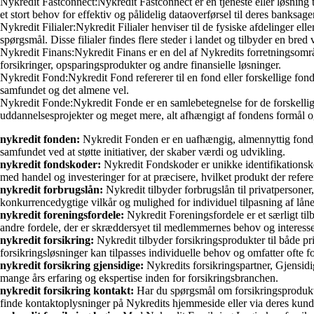
Nykredit Fastconnect:Nykredit Fastconnect er en tjeneste eller løsning
et stort behov for effektiv og pålidelig dataoverførsel til deres banksage
Nykredit Filialer:Nykredit Filialer henviser til de fysiske afdelinger ell
spørgsmål. Disse filialer findes flere steder i landet og tilbyder en bred v
Nykredit Finans:Nykredit Finans er en del af Nykredits forretningsområde
forsikringer, opsparingsprodukter og andre finansielle løsninger.
Nykredit Fond:Nykredit Fond refererer til en fond eller forskellige fonde,
samfundet og det almene vel.
Nykredit Fonde:Nykredit Fonde er en samlebetegnelse for de forskellige f
uddannelsesprojekter og meget mere, alt afhængigt af fondens formål o
nykredit fonden:
Nykredit Fonden er en uafhængig, almennyttig fond, de
samfundet ved at støtte initiativer, der skaber værdi og udvikling.
nykredit fondskoder:
Nykredit Fondskoder er unikke identifikationskode
med handel og investeringer for at præcisere, hvilket produkt der referer
nykredit forbrugslån:
Nykredit tilbyder forbrugslån til privatpersoner,
konkurrencedygtige vilkår og mulighed for individuel tilpasning af lån
nykredit foreningsfordele:
Nykredit Foreningsfordele er et særligt til
andre fordele, der er skræddersyet til medlemmernes behov og interesse
nykredit forsikring:
Nykredit tilbyder forsikringsprodukter til både p
forsikringsløsninger kan tilpasses individuelle behov og omfatter ofte 
nykredit forsikring gjensidige:
Nykredits forsikringspartner, Gjensidi
mange års erfaring og ekspertise inden for forsikringsbranchen.
nykredit forsikring kontakt:
Har du spørgsmål om forsikringsprodukter
finde kontaktoplysninger på Nykredits hjemmeside eller via deres kund