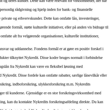
it og deres kunder. Dette kan være relevant for virksomheder, der har
få personlig rådgivning og hjælp inden for bank- og finansielle
e private og erhvervskunder. Dette kan omfatte lån, investeringer,
nde formål, støtte kulturelle initiativer, eller på anden vis bidrage til
atte alt fra velgørende organisationer, kulturelle institutioner,
nsvar og uddannelse. Fondens formål er at gøre en positiv forskel i
dukter tilknyttet Nykredit. Disse koder bruges normalt i forbindelse
rbrugslån fra Nykredit kan være en fleksibel løsning med
 Nykredit. Disse fordele kan omfatte rabatter, særlige lånevilkår eller
rsikring, indboforsikring, ulykkesforsikring m.m. Nykredits
ger til kunderne. Gjensidige er en stor forsikringsvirksomhed med
ning, kan du kontakte Nykredits forsikringsafdeling direkte. Du kan