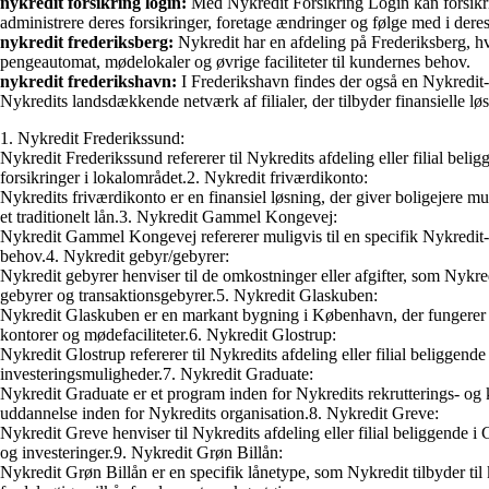
nykredit forsikring login:
Med Nykredit Forsikring Login kan forsikrin
administrere deres forsikringer, foretage ændringer og følge med i deres
nykredit frederiksberg:
Nykredit har en afdeling på Frederiksberg, hv
pengeautomat, mødelokaler og øvrige faciliteter til kundernes behov.
nykredit frederikshavn:
I Frederikshavn findes der også en Nykredit-a
Nykredits landsdækkende netværk af filialer, der tilbyder finansielle løs
1. Nykredit Frederikssund:
Nykredit Frederikssund refererer til Nykredits afdeling eller filial b
forsikringer i lokalområdet.2. Nykredit friværdikonto:
Nykredits friværdikonto er en finansiel løsning, der giver boligejere mul
et traditionelt lån.3. Nykredit Gammel Kongevej:
Nykredit Gammel Kongevej refererer muligvis til en specifik Nykredit-
behov.4. Nykredit gebyr/gebyrer:
Nykredit gebyrer henviser til de omkostninger eller afgifter, som Nykre
gebyrer og transaktionsgebyrer.5. Nykredit Glaskuben:
Nykredit Glaskuben er en markant bygning i København, der fungerer 
kontorer og mødefaciliteter.6. Nykredit Glostrup:
Nykredit Glostrup refererer til Nykredits afdeling eller filial beligge
investeringsmuligheder.7. Nykredit Graduate:
Nykredit Graduate er et program inden for Nykredits rekrutterings- og k
uddannelse inden for Nykredits organisation.8. Nykredit Greve:
Nykredit Greve henviser til Nykredits afdeling eller filial beliggende i
og investeringer.9. Nykredit Grøn Billån:
Nykredit Grøn Billån er en specifik lånetype, som Nykredit tilbyder til k