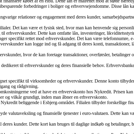
l at finansiere købet af en elbil. Dette lån er målrettet mod at støtte bæ
nergibesparende forbedringer i boliger og erhvervsejendomme. Disse lån
ngvarige relationer og engagement med deres kunder, samarbejdspartne
ilialer. Det kan være et fysisk sted, hvor man kan henvende sig personli
 til erhvervskunder. Dette kan omfatte lån, investeringer, likviditetsst
ger specifikt rettet mod erhvervskunder. Det kan være telefonnumre, e-m
vervskunder kan logge ind og få adgang til deres konti, transaktioner, 
rvskunder, hvor de kan foretage transaktioner, overførsler, betalinger o
n dedikeret til erhvervskunder og deres finansielle behov. Erhvervsbank
specifikt til virksomheder og erhvervskunder. Denne konto tilbyder fors
dgang og rådgivning.
mkostningerne ved at have en erhvervskonto hos Nykredit. Prisen kan vari
ser og vilkår grundigt, inden man åbner en erhvervskonto.
af Nykredit beliggende i Esbjerg-området. Filialen tilbyder forskellige fi
yde valutaveksling og finansielle tjenester i euro-valutaen. Dette kan 
 deres kunder. Dette kort kan bruges til daglige indkøb og betalinger, b