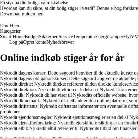
Få styr på din boligs værdiskabelse
Hvordan kan du sikre, at din bolig stiger i værdi? Denne e-bog forklare
Download guiden her
Dan Hjem
Kategorier
Smart Home
Budget
Sikkerhed
Service
Temperatur
Energi
Lamper
Flyt
VV
Log på
Opret konto
Nyhedsbrevet
Online indkøb stiger år for år
Nykredit dagens kurser: Dette søgeord henviser til de aktuelle kurser o
Nykredit dagens obligationskurser: Dette søgeord angiver de aktuelle pr
Nykredit direkte: Nykredit direkte refererer til den direkte kundeservi
Nykredit direktion: Nykredit direktion er ledelsen i Nykredit-koncernen
Nykredit dk: Nykredit dk henviser til Nykredits officielle website, hv
Nykredit dk netbank: Nykredit dk netbank er den online platform, som Ny
Nykredit driftstatus: Nykredit driftstatus informerer om eventuelle dri
problemer.
Nykredit ejendomsmægler: Nykredit ejendomsmægler er en del af Nykred
Nykredit ejerskifteforsikring: Nykredit ejerskifteforsikring er en forsi
Nykredit elbil: Nykredit elbil refererer til Nykredits tilbud om finansie