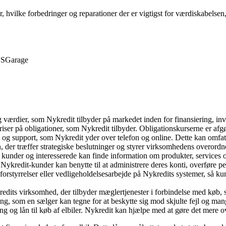
r, hvilke forbedringer og reparationer der er vigtigst for værdiskabelse
S
Garage
g værdier, som Nykredit tilbyder på markedet inden for finansiering, inv
iser på obligationer, som Nykredit tilbyder. Obligationskurserne er afgø
ce og support, som Nykredit yder over telefon og online. Dette kan omfat
, der træffer strategiske beslutninger og styrer virksomhedens overordn
or kunder og interesserede kan finde information om produkter, services
kredit-kunder kan benytte til at administrere deres konti, overføre pen
ftsforstyrrelser eller vedligeholdelsesarbejde på Nykredits systemer, så
its virksomhed, der tilbyder mæglertjenester i forbindelse med køb, 
kring, som en sælger kan tegne for at beskytte sig mod skjulte fejl og ma
ring og lån til køb af elbiler. Nykredit kan hjælpe med at gøre det mere o