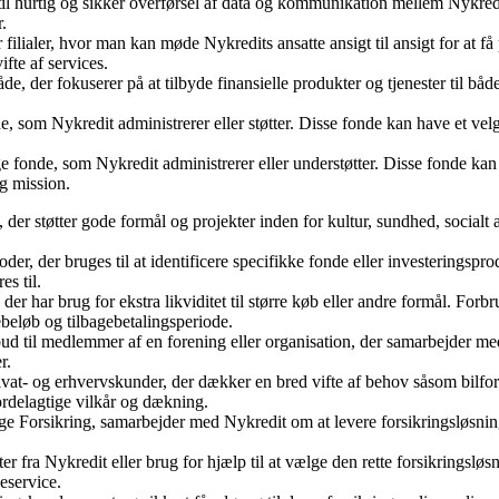
 til hurtig og sikker overførsel af data og kommunikation mellem Nykred
r.
er filialer, hvor man kan møde Nykredits ansatte ansigt til ansigt for at 
ifte af services.
, der fokuserer på at tilbyde finansielle produkter og tjenester til båd
 som Nykredit administrerer eller støtter. Disse fonde kan have et velgøre
onde, som Nykredit administrerer eller understøtter. Disse fonde kan omf
g mission.
r støtter gode formål og projekter inden for kultur, sundhed, socialt a
r, der bruges til at identificere specifikke fonde eller investeringspro
es til.
 der har brug for ekstra likviditet til større køb eller andre formål. Fo
ebeløb og tilbagebetalingsperiode.
bud til medlemmer af en forening eller organisation, der samarbejder med
r.
rivat- og erhvervskunder, der dækker en bred vifte af behov såsom bilfo
fordelagtige vilkår og dækning.
ge Forsikring, samarbejder med Nykredit om at levere forsikringsløsnin
 fra Nykredit eller brug for hjælp til at vælge den rette forsikringsløs
eservice.