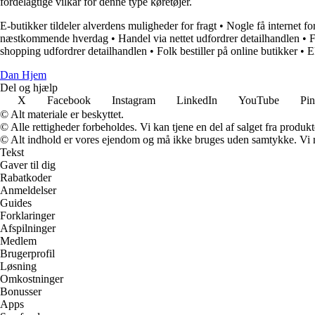
fordelagtige vilkår for denne type køretøjer.
E-butikker tildeler alverdens muligheder for fragt
•
Nogle få internet f
næstkommende hverdag
•
Handel via nettet udfordrer detailhandlen
•
F
shopping udfordrer detailhandlen
•
Folk bestiller på online butikker
•
E
Dan Hjem
Del og hjælp
X
Facebook
Instagram
LinkedIn
YouTube
Pin
© Alt materiale er beskyttet.
© Alle rettigheder forbeholdes. Vi kan tjene en del af salget fra produk
© Alt indhold er vores ejendom og må ikke bruges uden samtykke. Vi mod
Tekst
Gaver til dig
Rabatkoder
Anmeldelser
Guides
Forklaringer
Afspilninger
Medlem
Brugerprofil
Løsning
Omkostninger
Bonusser
Apps