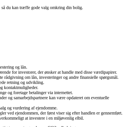
n, så du kan træffe gode valg omkring din bolig.
estering og lån.
rende for investorer, der ønsker at handle med disse værdipapirer.
te rådgivning om lån, investeringer og andre finansielle spørgsmål.
ede retning og udvikling.
 og kontaktmuligheder.
ge og foretage betalinger via internettet.
 kunder og samarbejdspartnere kan være opdateret om eventuelle
salg og vurdering af ejendomme.
ngler ved ejendommen, der først viser sig efter handlen er gennemført.
verkommeligt at investere i en miljøvenlig elbil.