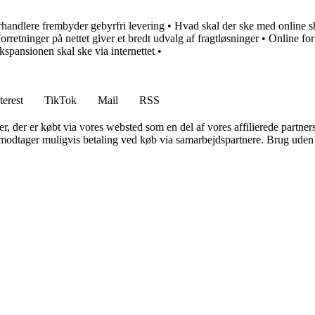
orhandlere frembyder gebyrfri levering
•
Hvad skal der ske med online 
orretninger på nettet giver et bredt udvalg af fragtløsninger
•
Online for
kspansionen skal ske via internettet
•
terest
TikTok
Mail
RSS
ter, der er købt via vores websted som en del af vores affilierede partne
tager muligvis betaling ved køb via samarbejdspartnere. Brug uden till