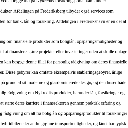
 Ved at logge ind på Nykredits forsikringsportal kan kunder
dukter. Afdelingen på Frederiksberg tilbyder også services som
n for bank, lån og forsikring. Afdelingen i Frederikshavn er en del af
vning om finansielle produkter som boliglån, opsparingsmuligheder og
l at finansiere større projekter eller investeringer uden at skulle optage
 kan besøge denne filial for personlig rådgivning om deres finansielle
ter. Disse gebyrer kan omfatte eksempelvis etableringsgebyrer, årlige
på grund af sit moderne og glasdominerede design, og den huser både
sonlig rådgivning om Nykredits produkter, herunder lån, forsikringer og
t starte deres karriere i finanssektoren gennem praktisk erfaring og
og rådgivning om alt fra boliglån og opsparingsprodukter til forsikringer
, hybridbiler eller andre grønne transportmuligheder, og lånet har typisk