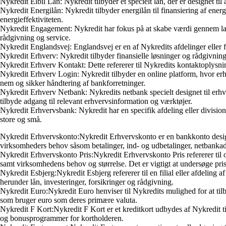
Nykredit Elbil Lån: Nykredit tilbyder et specielt lån, der er designet ti
Nykredit Energilån: Nykredit tilbyder energilån til finansiering af e
energieffektiviteten.
Nykredit Engagement: Nykredit har fokus på at skabe værdi gennem la
rådgivning og service.
Nykredit Englandsvej: Englandsvej er en af Nykredits afdelinger eller f
Nykredit Erhverv: Nykredit tilbyder finansielle løsninger og rådgivning
Nykredit Erhverv Kontakt: Dette refererer til Nykredits kontaktoplysnin
Nykredit Erhverv Login: Nykredit tilbyder en online platform, hvor erh
nem og sikker håndtering af bankforretninger.
Nykredit Erhverv Netbank: Nykredits netbank specielt designet til erhve
tilbyde adgang til relevant erhvervsinformation og værktøjer.
Nykredit Erhvervsbank: Nykredit har en specifik afdeling eller divisio
store og små.
Nykredit Erhvervskonto:Nykredit Erhvervskonto er en bankkonto designet 
virksomheders behov såsom betalinger, ind- og udbetalinger, netbanka
Nykredit Erhvervskonto Pris:Nykredit Erhvervskonto Pris refererer til o
samt virksomhedens behov og størrelse. Det er vigtigt at undersøge pri
Nykredit Esbjerg:Nykredit Esbjerg refererer til en filial eller afdeling 
herunder lån, investeringer, forsikringer og rådgivning.
Nykredit Euro:Nykredit Euro henviser til Nykredits mulighed for at tilb
som bruger euro som deres primære valuta.
Nykredit F Kort:Nykredit F Kort er et kreditkort udbydes af Nykredit til
og bonusprogrammer for kortholderen.