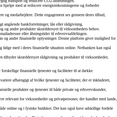
redygtig transport og reducere CO2-udledningen.
 kan hjælpe med at reducere energiomkostningerne og forbedre
re og medarbejdere. Dette engagement ses gennem deres tilbud,
gt angående bankforretninger, lån eller rådgivning.
yring og andre produkter skræddersyet til virksomheders behov.
ailadresser eller åbningstider til erhvervsafdelingen.
lån og andre finansielle oplysninger. Denne platform giver mulighed for
g følge med i deres finansielle situation online. Netbanken kan også
en tilbyder skræddersyet rådgivning og produkter til virksomheder,
kellige finansielle tjenester og faciliteter til at dække
ere afhængigt af hvilke tjenester og faciliteter, der er inkluderet,
nansielle produkter og tjenester til både private og erhvervskunder,
være relevant for virksomheder og privatpersoner, der handler med lande,
åde online og i fysiske butikker. Det kan også have adskillige fordele