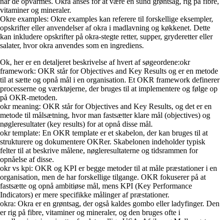
når de opvarmes. Okra anses for at være en sund grøntsag, rig på fibre,
vitaminer og mineraler.
Okre examples: Okre examples kan referere til forskellige eksempler,
opskrifter eller anvendelser af okra i madlavning og køkkenet. Dette
kan inkludere opskrifter på okra-stegte retter, supper, gryderetter eller
salater, hvor okra anvendes som en ingrediens.
Ok, her er en detaljeret beskrivelse af hvert af søgeordene:okr
framework: OKR står for Objectives and Key Results og er en metode
til at sætte og opnå mål i en organisation. Et OKR framework definerer
processerne og værktøjerne, der bruges til at implementere og følge op
på OKR-metoden.
okr meaning: OKR står for Objectives and Key Results, og det er en
metode til målsætning, hvor man fastsætter klare mål (objectives) og
nøgleresultater (key results) for at opnå disse mål.
okr template: En OKR template er et skabelon, der kan bruges til at
strukturere og dokumentere OKRer. Skabelonen indeholder typisk
felter til at beskrive målene, nøgleresultaterne og tidsrammen for
opnåelse af disse.
okr vs kpi: OKR og KPI er begge metoder til at måle præstationer i en
organisation, men de har forskellige tilgange. OKR fokuserer på at
fastsætte og opnå ambitiøse mål, mens KPI (Key Performance
Indicators) er mere specifikke målinger af præstationer.
okra: Okra er en grøntsag, der også kaldes gombo eller ladyfinger. Den
er rig på fibre, vitaminer og mineraler, og den bruges ofte i