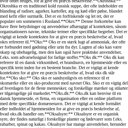
hvor ordet bruges, for at give en præcis beskrivelse.**Okroshka:**
Okroshka er en traditionel kold russisk suppe, der ofte indeholder en
blanding af radiser, agurker, kartofler, æg og kød eller pølse, blandet
med kefir eller surmælk. Det er en forfriskende og let ret, der er
populær om sommeren i Rusland.**Okrs:** Denne forkortelse kan
have flere betydninger og anvendelser afhængigt af konteksten, såsom
organisationers navne, tekniske termer eller specifikke begreber. Det er
vigtigt at kende konteksten for at give en præcis beskrivelse af, hvad
okrs refererer til.**Oks:** Oks er en stærk lugt af ammoniak, der ofte
er forbundet med gødning eller urin fra dyr. Lugten af ​​oks kan være
skarp og ubehagelig, men den kan også have praktiske anvendelser,
f.eks. som advarselssignal for farlige stoffer.**Oks dk:** Oks dk kan
referere til en dansk virksomhed, et brandnavn, en hjemmeside eller en
specifik term inden for en bestemt branche. Det er vigtigt at kende
konteksten for at give en præcis beskrivelse af, hvad oks dk står
for.**Oks sko:** Oks sko er sandsynligvis en reference til et
skomærke eller en sko-producent med navnet Oks. Sko er en vigtig del
af hverdagen for de fleste mennesker, og forskellige mærker og stilarter
er tilgængelige på markedet.**Oks.dk:** Oks.dk kan henvise til en
dansk hjemmeside, et firma, en organisation eller en online platform
med dette specifikke domænenavn. Det er vigtigt at kende formålet
eller indholdet af hjemmesiden for at give en præcis beskrivelse af,
hvad oks.dk handler om.**Oksalsyre:** Oksalsyre er en organisk
syre, der findes naturligt i forskellige planter og fødevarer som f.eks.
rabarber, spinat og kakao. Oksalsyre har mange anvendelser, herunder