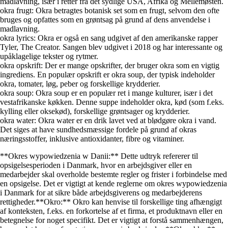
madlavning, især i retter fra det sydlige USA, Afrika og Mellemøsten.
okra frugt: Okra betragtes botanisk set som en frugt, selvom den ofte
bruges og opfattes som en grøntsag på grund af dens anvendelse i
madlavning.
okra lyrics: Okra er også en sang udgivet af den amerikanske rapper
Tyler, The Creator. Sangen blev udgivet i 2018 og har interessante og
upåklagelige tekster og rytmer.
okra opskrift: Der er mange opskrifter, der bruger okra som en vigtig
ingrediens. En populær opskrift er okra soup, der typisk indeholder
okra, tomater, løg, peber og forskellige krydderier.
okra soup: Okra soup er en populær ret i mange kulturer, især i det
vestafrikanske køkken. Denne suppe indeholder okra, kød (som f.eks.
kylling eller oksekød), forskellige grøntsager og krydderier.
okra water: Okra water er en drik lavet ved at blødgøre okra i vand.
Det siges at have sundhedsmæssige fordele på grund af okras
næringsstoffer, inklusive antioxidanter, fibre og vitaminer.
**Okres wypowiedzenia w Danii:** Dette udtryk refererer til
opsigelsesperioden i Danmark, hvor en arbejdsgiver eller en
medarbejder skal overholde bestemte regler og frister i forbindelse med
en opsigelse. Det er vigtigt at kende reglerne om okres wypowiedzenia
i Danmark for at sikre både arbejdsgiverens og medarbejderens
rettigheder.**Okro:** Okro kan henvise til forskellige ting afhængigt
af konteksten, f.eks. en forkortelse af et firma, et produktnavn eller en
betegnelse for noget specifikt. Det er vigtigt at forstå sammenhængen,