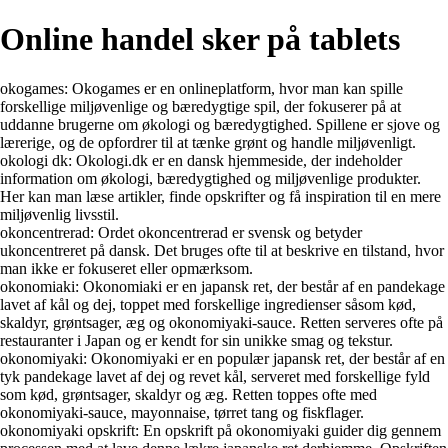
Online handel sker på tablets
okogames: Okogames er en onlineplatform, hvor man kan spille
forskellige miljøvenlige og bæredygtige spil, der fokuserer på at
uddanne brugerne om økologi og bæredygtighed. Spillene er sjove og
lærerige, og de opfordrer til at tænke grønt og handle miljøvenligt.
okologi dk: Okologi.dk er en dansk hjemmeside, der indeholder
information om økologi, bæredygtighed og miljøvenlige produkter.
Her kan man læse artikler, finde opskrifter og få inspiration til en mere
miljøvenlig livsstil.
okoncentrerad: Ordet okoncentrerad er svensk og betyder
ukoncentreret på dansk. Det bruges ofte til at beskrive en tilstand, hvor
man ikke er fokuseret eller opmærksom.
okonomiaki: Okonomiaki er en japansk ret, der består af en pandekage
lavet af kål og dej, toppet med forskellige ingredienser såsom kød,
skaldyr, grøntsager, æg og okonomiyaki-sauce. Retten serveres ofte på
restauranter i Japan og er kendt for sin unikke smag og tekstur.
okonomiyaki: Okonomiyaki er en populær japansk ret, der består af en
tyk pandekage lavet af dej og revet kål, serveret med forskellige fyld
som kød, grøntsager, skaldyr og æg. Retten toppes ofte med
okonomiyaki-sauce, mayonnaise, tørret tang og fiskflager.
okonomiyaki opskrift: En opskrift på okonomiyaki guider dig gennem