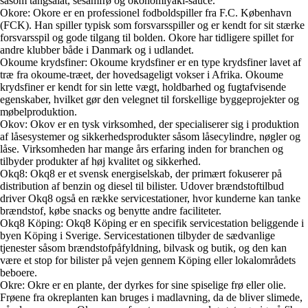
såsom tangsalat, sesamfrø og okonomiyaki-sauce.
Okore: Okore er en professionel fodboldspiller fra F.C. København
(FCK). Han spiller typisk som forsvarsspiller og er kendt for sit stærke
forsvarsspil og gode tilgang til bolden. Okore har tidligere spillet for
andre klubber både i Danmark og i udlandet.
Okoume krydsfiner: Okoume krydsfiner er en type krydsfiner lavet af
træ fra okoume-træet, der hovedsageligt vokser i Afrika. Okoume
krydsfiner er kendt for sin lette vægt, holdbarhed og fugtafvisende
egenskaber, hvilket gør den velegnet til forskellige byggeprojekter og
møbelproduktion.
Okov: Okov er en tysk virksomhed, der specialiserer sig i produktion
af låsesystemer og sikkerhedsprodukter såsom låsecylindre, nøgler og
låse. Virksomheden har mange års erfaring inden for branchen og
tilbyder produkter af høj kvalitet og sikkerhed.
Okq8: Okq8 er et svensk energiselskab, der primært fokuserer på
distribution af benzin og diesel til bilister. Udover brændstoftilbud
driver Okq8 også en række servicestationer, hvor kunderne kan tanke
brændstof, købe snacks og benytte andre faciliteter.
Okq8 Köping: Okq8 Köping er en specifik servicestation beliggende i
byen Köping i Sverige. Servicestationen tilbyder de sædvanlige
tjenester såsom brændstofpåfyldning, bilvask og butik, og den kan
være et stop for bilister på vejen gennem Köping eller lokalområdets
beboere.
Okre: Okre er en plante, der dyrkes for sine spiselige frø eller olie.
Frøene fra okreplanten kan bruges i madlavning, da de bliver slimede,