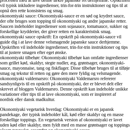
processen med at lave denne lækre japanske ret derhjemme. Opskriften
vil typisk inkludere ingredienser, trin-for-trin instruktioner og tips til at
opnå den rette konsistens og smag.
okonomiyaki sauce: Okonomiyaki-sauce er en sød og krydret sauce,
der ofte bruges som topping til okonomiyaki og andre japanske retter.
Saucen indeholder ingredienser som sojasauce, tomatsauce, sukker og
forskellige krydderier, der giver retten en karakteristisk smag.
okonomiyaki sauce opskrift: En opskrift på okonomiyaki-sauce vil
guide dig i at lave denne velsmagende japanske sauce derhjemme.
Opskriften vil indeholde ingredienser, trin-for-trin instruktioner og tips
til at justere smagen efter eget ønske.
okonomiyaki tilbehør: Okonomiyaki tilbehør kan omfatte ingredienser
som grillet kød, skaldyr, stegte nudler, æg, grøntsager, okonomiyaki-
sauce, mayonnaise, tang og fiskflager. Disse tilbehør bruges til at tilføje
smag og tekstur til retten og gøre den mere fyldig og velsmagende.
okonomiyaki valdemarsro: Okonomiyaki Valdemarsro refererer
sandsynligvis til en opskrift på okonomiyaki, der er blevet delt eller
skrevet af bloggen Valdemarsro. Denne opskrift kan indeholde unikke
variationer eller tips til at lave okonomiyaki, som er inspireret af
nordisk eller dansk madkultur.
Okonomiyaki vegetarisk hverdag: Okonomiyaki er en japansk
pandekage, der typisk indeholder kål, kød eller skaldyr og en masse
forskellige toppings. En vegetarisk version af okonomiyaki er lavet
uden kød eller skaldyr, men fyldt med en masse grøntsager og toppings