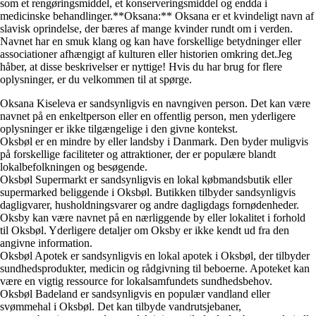
som et rengøringsmiddel, et konserveringsmiddel og endda i
medicinske behandlinger.**Oksana:** Oksana er et kvindeligt navn af
slavisk oprindelse, der bæres af mange kvinder rundt om i verden.
Navnet har en smuk klang og kan have forskellige betydninger eller
associationer afhængigt af kulturen eller historien omkring det.Jeg
håber, at disse beskrivelser er nyttige! Hvis du har brug for flere
oplysninger, er du velkommen til at spørge.
Oksana Kiseleva er sandsynligvis en navngiven person. Det kan være
navnet på en enkeltperson eller en offentlig person, men yderligere
oplysninger er ikke tilgængelige i den givne kontekst.
Oksbøl er en mindre by eller landsby i Danmark. Den byder muligvis
på forskellige faciliteter og attraktioner, der er populære blandt
lokalbefolkningen og besøgende.
Oksbøl Supermarkt er sandsynligvis en lokal købmandsbutik eller
supermarked beliggende i Oksbøl. Butikken tilbyder sandsynligvis
dagligvarer, husholdningsvarer og andre dagligdags fornødenheder.
Oksby kan være navnet på en nærliggende by eller lokalitet i forhold
til Oksbøl. Yderligere detaljer om Oksby er ikke kendt ud fra den
angivne information.
Oksbøl Apotek er sandsynligvis en lokal apotek i Oksbøl, der tilbyder
sundhedsprodukter, medicin og rådgivning til beboerne. Apoteket kan
være en vigtig ressource for lokalsamfundets sundhedsbehov.
Oksbøl Badeland er sandsynligvis en populær vandland eller
svømmehal i Oksbøl. Det kan tilbyde vandrutsjebaner,