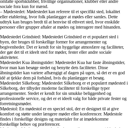
omfatte sportsklubber, frivillige organisationer, klubber eller andre
sociale fora kun for mænd.
– Mødestedet: Mødestedet kan referere til et specifikt sted, lokalitet
eller etablering, hvor folk planlægger at mødes eller samles. Dette
udtryk kan bruges bredt til at henvise til ethvert sted, hvor enskilde
personer eller grupper aftaler at mødes og interagere med hinanden.
Mødestedet Grindsted: Mødestedet Grindsted er et populært sted i
byen, der bruges til forskellige former for arrangementer og
begivenheder. Det er kendt for sin hyggelige atmosfære og faciliteter,
der gør det til et ideelt sted for møder, fester eller andre sociale
aktiviteter.
Mødestedet Kua åbningstider: Mødestedet Kua har faste åbningstider,
hvor man kan besøge stedet og benytte dets faciliteter. Disse
åbningstider kan variere afhængigt af dagen på ugen, så det er en god
idé at tjekke dem på forhånd, hvis du planlægger et besøg.
Mødestedet Silkeborg: Mødestedet Silkeborg er et populært mødested i
Silkeborg, der tilbyder moderne faciliteter til forskellige typer
arrangementer. Stedet er kendt for sin smukke beliggenhed og
professionelle service, og det er et ideelt valg for både private fester og
forretningsmøder.
Mødestol: En mødestol er en speciel stol, der er designet til at give
komfort og støtte under længere møder eller konferencer. Mødestole
findes i forskellige designs og materialer for at imødekomme
forskellige behov og præferencer.