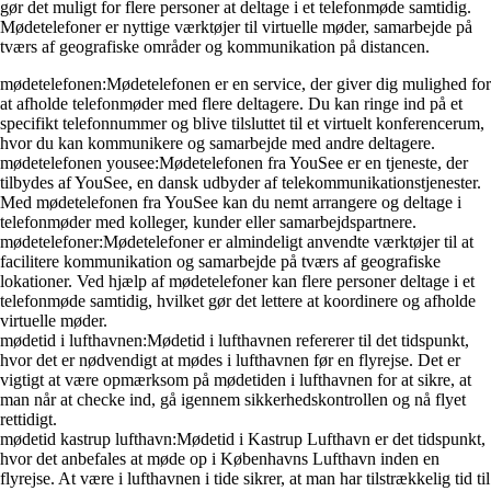
gør det muligt for flere personer at deltage i et telefonmøde samtidig.
Mødetelefoner er nyttige værktøjer til virtuelle møder, samarbejde på
tværs af geografiske områder og kommunikation på distancen.
mødetelefonen:Mødetelefonen er en service, der giver dig mulighed for
at afholde telefonmøder med flere deltagere. Du kan ringe ind på et
specifikt telefonnummer og blive tilsluttet til et virtuelt konferencerum,
hvor du kan kommunikere og samarbejde med andre deltagere.
mødetelefonen yousee:Mødetelefonen fra YouSee er en tjeneste, der
tilbydes af YouSee, en dansk udbyder af telekommunikationstjenester.
Med mødetelefonen fra YouSee kan du nemt arrangere og deltage i
telefonmøder med kolleger, kunder eller samarbejdspartnere.
mødetelefoner:Mødetelefoner er almindeligt anvendte værktøjer til at
facilitere kommunikation og samarbejde på tværs af geografiske
lokationer. Ved hjælp af mødetelefoner kan flere personer deltage i et
telefonmøde samtidig, hvilket gør det lettere at koordinere og afholde
virtuelle møder.
mødetid i lufthavnen:Mødetid i lufthavnen refererer til det tidspunkt,
hvor det er nødvendigt at mødes i lufthavnen før en flyrejse. Det er
vigtigt at være opmærksom på mødetiden i lufthavnen for at sikre, at
man når at checke ind, gå igennem sikkerhedskontrollen og nå flyet
rettidigt.
mødetid kastrup lufthavn:Mødetid i Kastrup Lufthavn er det tidspunkt,
hvor det anbefales at møde op i Københavns Lufthavn inden en
flyrejse. At være i lufthavnen i tide sikrer, at man har tilstrækkelig tid til