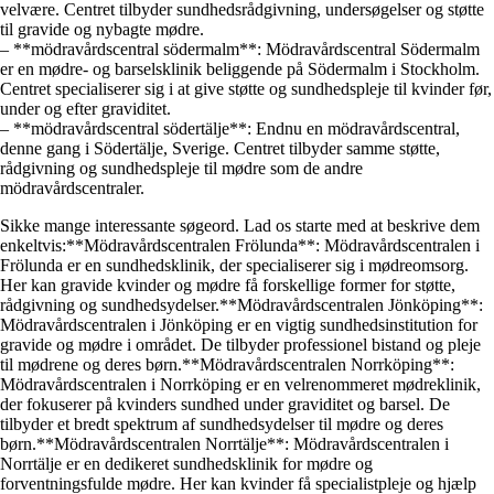
velvære. Centret tilbyder sundhedsrådgivning, undersøgelser og støtte
til gravide og nybagte mødre.
– **mödravårdscentral södermalm**: Mödravårdscentral Södermalm
er en mødre- og barselsklinik beliggende på Södermalm i Stockholm.
Centret specialiserer sig i at give støtte og sundhedspleje til kvinder før,
under og efter graviditet.
– **mödravårdscentral södertälje**: Endnu en mödravårdscentral,
denne gang i Södertälje, Sverige. Centret tilbyder samme støtte,
rådgivning og sundhedspleje til mødre som de andre
mödravårdscentraler.
Sikke mange interessante søgeord. Lad os starte med at beskrive dem
enkeltvis:**Mödravårdscentralen Frölunda**: Mödravårdscentralen i
Frölunda er en sundhedsklinik, der specialiserer sig i mødreomsorg.
Her kan gravide kvinder og mødre få forskellige former for støtte,
rådgivning og sundhedsydelser.**Mödravårdscentralen Jönköping**:
Mödravårdscentralen i Jönköping er en vigtig sundhedsinstitution for
gravide og mødre i området. De tilbyder professionel bistand og pleje
til mødrene og deres børn.**Mödravårdscentralen Norrköping**:
Mödravårdscentralen i Norrköping er en velrenommeret mødreklinik,
der fokuserer på kvinders sundhed under graviditet og barsel. De
tilbyder et bredt spektrum af sundhedsydelser til mødre og deres
børn.**Mödravårdscentralen Norrtälje**: Mödravårdscentralen i
Norrtälje er en dedikeret sundhedsklinik for mødre og
forventningsfulde mødre. Her kan kvinder få specialistpleje og hjælp