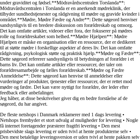
under graviditet og fødsel.**Mödravårdscentralen Torslanda**:
Mödravårdscentralen i Torslanda er en anerkendt mødreklinik, der
tilbyder sundhedstjenester og rådgivning til mødre og gravide kvinder i
området.**Mødre, Mødre Fædre og Andre**: Dette søgeord henviser
sandsynligvis til en bredere diskussion om forældreskab og omsorg.
Det kan omfatte artikler, videoer eller fora, der fokuserer på mødres
rolle og forældreskabet som helhed.**Mødre Hjælpen**: Mødre
Hjælpen er måske en organisation eller en ressource, der er dedikeret
til at støtte mødre i forskellige aspekter af deres liv. Det kan omfatte
rådgivning, psykologisk støtte og praktisk hjælp.**Mødre og Fædre**:
Dette søgeord refererer sandsynligvis til betydningen af forældre i et
barns liv. Det kan omfatte artikler eller ressourcer, der taler om
forældresamarbejde og fælles forældreskab.**Mødre og Fædre
Anmeldelse**: Dette søgeord kan henvise til anmeldelser eller
vurderinger af produkter, tjenester eller ressourcer, der er rettet mod
mødre og fædre. Det kan være nyttigt for forældre, der leder efter
feedback eller anbefalinger.
Jeg håber, at disse beskrivelser giver dig en bedre forståelse af de
søgeord, du har angivet.
De fleste netshops i Danmark reklamerer med 1 dags levering
•
Netshops frembyder et stort udvalg af muligheder for levering
•
Nogle
få internet foretagender præsterer fragtfri levering
•
Den mest
prisbevidste slags levering er uden tvivl at hente produkterne selv
•
Den mest betalelige leveringsversion er uden tvivl at hente pakken selv