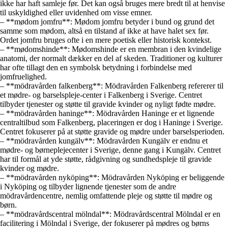
ikke har haft samleje før. Det kan også bruges mere bredt til at henvise
til uskyldighed eller uvidenhed om visse emner.
– **mødom jomfru**: Mødom jomfru betyder i bund og grund det
samme som mødom, altså en tilstand af ikke at have halet sex før.
Ordet jomfru bruges ofte i en mere poetisk eller historisk kontekst.
– **mødomshinde**: Mødomshinde er en membran i den kvindelige
anatomi, der normalt dækker en del af skeden. Traditioner og kulturer
har ofte tillagt den en symbolsk betydning i forbindelse med
jomfruelighed.
– **mödravården falkenberg**: Mödravården Falkenberg refererer til
et mødre- og barselspleje-center i Falkenberg i Sverige. Centret
tilbyder tjenester og støtte til gravide kvinder og nyligt fødte mødre.
– **mödravården haninge**: Mödravården Haninge er et lignende
centraltilbud som Falkenberg, placeringen er dog i Haninge i Sverige.
Centret fokuserer på at støtte gravide og mødre under barselsperioden.
– **mödravården kungälv**: Mödravården Kungälv er endnu et
mødre- og børneplejecenter i Sverige, denne gang i Kungälv. Centret
har til formål at yde støtte, rådgivning og sundhedspleje til gravide
kvinder og mødre.
– **mödravården nyköping**: Mödravården Nyköping er beliggende
i Nyköping og tilbyder lignende tjenester som de andre
mödravårdencentre, nemlig omfattende pleje og støtte til mødre og
børn.
– **mödravårdscentral mölndal**: Mödravårdscentral Mölndal er en
facilitering i Mölndal i Sverige, der fokuserer på mødres og børns