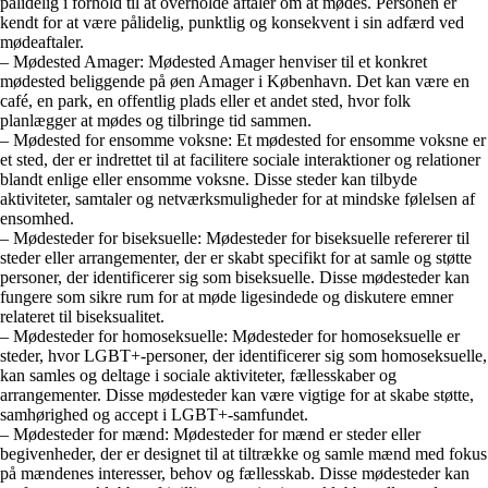
pålidelig i forhold til at overholde aftaler om at mødes. Personen er
kendt for at være pålidelig, punktlig og konsekvent i sin adfærd ved
mødeaftaler.
– Mødested Amager: Mødested Amager henviser til et konkret
mødested beliggende på øen Amager i København. Det kan være en
café, en park, en offentlig plads eller et andet sted, hvor folk
planlægger at mødes og tilbringe tid sammen.
– Mødested for ensomme voksne: Et mødested for ensomme voksne er
et sted, der er indrettet til at facilitere sociale interaktioner og relationer
blandt enlige eller ensomme voksne. Disse steder kan tilbyde
aktiviteter, samtaler og netværksmuligheder for at mindske følelsen af
ensomhed.
– Mødesteder for biseksuelle: Mødesteder for biseksuelle refererer til
steder eller arrangementer, der er skabt specifikt for at samle og støtte
personer, der identificerer sig som biseksuelle. Disse mødesteder kan
fungere som sikre rum for at møde ligesindede og diskutere emner
relateret til biseksualitet.
– Mødesteder for homoseksuelle: Mødesteder for homoseksuelle er
steder, hvor LGBT+-personer, der identificerer sig som homoseksuelle,
kan samles og deltage i sociale aktiviteter, fællesskaber og
arrangementer. Disse mødesteder kan være vigtige for at skabe støtte,
samhørighed og accept i LGBT+-samfundet.
– Mødesteder for mænd: Mødesteder for mænd er steder eller
begivenheder, der er designet til at tiltrække og samle mænd med fokus
på mændenes interesser, behov og fællesskab. Disse mødesteder kan