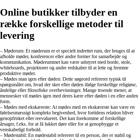
Online butikker tilbyder en
række forskellige metoder til
levering
– Møderum: Et møderum er et specielt indrettet rum, der bruges til at
afholde møder, konferencer eller andre former for samarbejde og
kommunikation. Møderummet kan være udstyret med borde, stole,
whiteboards, projektorer og andre redskaber til at lette og fremme
produktive møder.
– Mødes man igen efter døden: Dette søgeord refererer typisk til
spørgsmålet om, hvad der sker efter døden ifølge forskellige religiøse,
åndelige eller filosofiske overbevisninger. Mange troende mener, at
mennesker vil mødes igen med deres kære efter døden i en eller anden
form.
– Mødes med ekskæreste: At mødes med en ekskæreste kan være en
følelsesmæssigt kompleks begivenhed, hvor fortidens relation bliver
genopfrisket eller reevalueret. Det kan forekomme af forskellige
årsager, f.eks. for at få lukket døre eller for at genopbygge et
venskabeligt forhold.
– Mødestabil: En mødestabil refererer til en person, der er stabil og