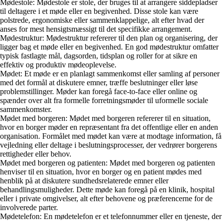
Mødestole: Mødestole er stole, der bruges til at arrangere siddepladser
til deltagere i et møde eller en begivenhed. Disse stole kan være
polstrede, ergonomiske eller sammenklappelige, alt efter hvad der
anses for mest hensigtsmæssigt til det specifikke arrangement.
Mødestruktur: Mødestruktur refererer til den plan og organisering, der
ligger bag et møde eller en begivenhed. En god mødestruktur omfatter
typisk fastlagte mål, dagsorden, tidsplan og roller for at sikre en
effektiv og produktiv mødeoplevelse.
Mødet: Et møde er en planlagt sammenkomst eller samling af personer
med det formål at diskutere emner, træffe beslutninger eller løse
problemstillinger. Møder kan foregå face-to-face eller online og
spænder over alt fra formelle forretningsmøder til uformelle sociale
sammenkomster.
Mødet med borgeren: Mødet med borgeren refererer til en situation,
hvor en borger møder en repræsentant fra det offentlige eller en anden
organisation. Formålet med mødet kan være at modtage information, få
vejledning eller deltage i beslutningsprocesser, der vedrører borgerens
rettigheder eller behov.
Mødet med borgeren og patienten: Mødet med borgeren og patienten
henviser til en situation, hvor en borger og en patient mødes med
henblik på at diskutere sundhedsrelaterede emner eller
behandlingsmuligheder. Dette møde kan foregå på en klinik, hospital
eller i private omgivelser, alt efter behovene og præferencerne for de
involverede parter.
Mødetelefon: En mødetelefon er et telefonnummer eller en tjeneste, der