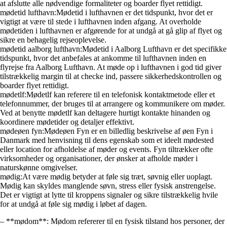
at afslutte alle nødvendige formaliteter og boarder flyet rettidigt.
mødetid lufthavn:Mødetid i lufthavnen er det tidspunkt, hvor det er
vigtigt at være til stede i lufthavnen inden afgang. At overholde
mødetiden i lufthavnen er afgørende for at undgå at gå glip af flyet og
sikre en behagelig rejseoplevelse.
mødetid aalborg lufthavn:Mødetid i Aalborg Lufthavn er det specifikke
tidspunkt, hvor det anbefales at ankomme til lufthavnen inden en
flyrejse fra Aalborg Lufthavn. At møde op i lufthavnen i god tid giver
tilstrækkelig margin til at checke ind, passere sikkerhedskontrollen og
boarder flyet rettidigt.
mødetlf:Mødetlf kan referere til en telefonisk kontaktmetode eller et
telefonnummer, der bruges til at arrangere og kommunikere om møder.
Ved at benytte mødetlf kan deltagere hurtigt kontakte hinanden og
koordinere mødetider og detaljer effektivt.
mødeøen fyn:Mødeøen Fyn er en billedlig beskrivelse af øen Fyn i
Danmark med henvisning til dens egenskab som et ideelt mødested
eller location for afholdelse af møder og events. Fyn tiltrækker ofte
virksomheder og organisationer, der ønsker at afholde møder i
naturskønne omgivelser.
mødig:At være mødig betyder at føle sig træt, søvnig eller uoplagt.
Mødig kan skyldes manglende søvn, stress eller fysisk anstrengelse.
Det er vigtigt at lytte til kroppens signaler og sikre tilstrækkelig hvile
for at undgå at føle sig mødig i løbet af dagen.
– **mødom**: Mødom refererer til en fysisk tilstand hos personer, der