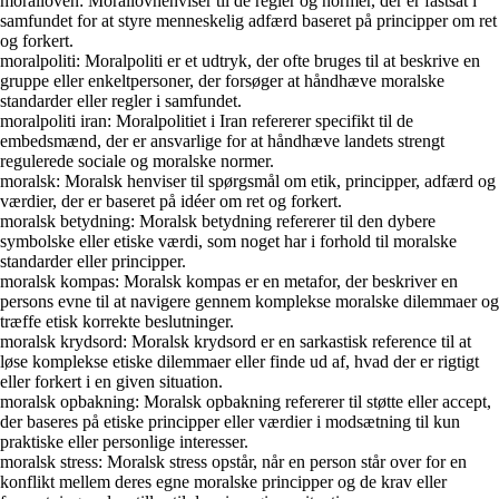
moralloven: Morallovhenviser til de regler og normer, der er fastsat i
samfundet for at styre menneskelig adfærd baseret på principper om ret
og forkert.
moralpoliti: Moralpoliti er et udtryk, der ofte bruges til at beskrive en
gruppe eller enkeltpersoner, der forsøger at håndhæve moralske
standarder eller regler i samfundet.
moralpoliti iran: Moralpolitiet i Iran refererer specifikt til de
embedsmænd, der er ansvarlige for at håndhæve landets strengt
regulerede sociale og moralske normer.
moralsk: Moralsk henviser til spørgsmål om etik, principper, adfærd og
værdier, der er baseret på idéer om ret og forkert.
moralsk betydning: Moralsk betydning refererer til den dybere
symbolske eller etiske værdi, som noget har i forhold til moralske
standarder eller principper.
moralsk kompas: Moralsk kompas er en metafor, der beskriver en
persons evne til at navigere gennem komplekse moralske dilemmaer og
træffe etisk korrekte beslutninger.
moralsk krydsord: Moralsk krydsord er en sarkastisk reference til at
løse komplekse etiske dilemmaer eller finde ud af, hvad der er rigtigt
eller forkert i en given situation.
moralsk opbakning: Moralsk opbakning refererer til støtte eller accept,
der baseres på etiske principper eller værdier i modsætning til kun
praktiske eller personlige interesser.
moralsk stress: Moralsk stress opstår, når en person står over for en
konflikt mellem deres egne moralske principper og de krav eller