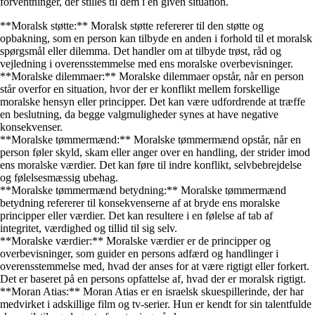
forventninger, der stilles til dem i en given situation.
**Moralsk støtte:** Moralsk støtte refererer til den støtte og
opbakning, som en person kan tilbyde en anden i forhold til et moralsk
spørgsmål eller dilemma. Det handler om at tilbyde trøst, råd og
vejledning i overensstemmelse med ens moralske overbevisninger.
**Moralske dilemmaer:** Moralske dilemmaer opstår, når en person
står overfor en situation, hvor der er konflikt mellem forskellige
moralske hensyn eller principper. Det kan være udfordrende at træffe
en beslutning, da begge valgmuligheder synes at have negative
konsekvenser.
**Moralske tømmermænd:** Moralske tømmermænd opstår, når en
person føler skyld, skam eller anger over en handling, der strider imod
ens moralske værdier. Det kan føre til indre konflikt, selvbebrejdelse
og følelsesmæssig ubehag.
**Moralske tømmermænd betydning:** Moralske tømmermænd
betydning refererer til konsekvenserne af at bryde ens moralske
principper eller værdier. Det kan resultere i en følelse af tab af
integritet, værdighed og tillid til sig selv.
**Moralske værdier:** Moralske værdier er de principper og
overbevisninger, som guider en persons adfærd og handlinger i
overensstemmelse med, hvad der anses for at være rigtigt eller forkert.
Det er baseret på en persons opfattelse af, hvad der er moralsk rigtigt.
**Moran Atias:** Moran Atias er en israelsk skuespillerinde, der har
medvirket i adskillige film og tv-serier. Hun er kendt for sin talentfulde