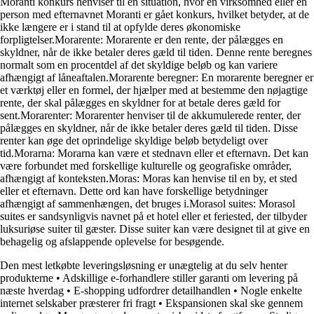
Moranti konkurs henviser til en situation, hvor en virksomhed eller en
person med efternavnet Moranti er gået konkurs, hvilket betyder, at de
ikke længere er i stand til at opfylde deres økonomiske
forpligtelser.Morarente: Morarente er den rente, der pålægges en
skyldner, når de ikke betaler deres gæld til tiden. Denne rente beregnes
normalt som en procentdel af det skyldige beløb og kan variere
afhængigt af låneaftalen.Morarente beregner: En morarente beregner er
et værktøj eller en formel, der hjælper med at bestemme den nøjagtige
rente, der skal pålægges en skyldner for at betale deres gæld for
sent.Morarenter: Morarenter henviser til de akkumulerede renter, der
pålægges en skyldner, når de ikke betaler deres gæld til tiden. Disse
renter kan øge det oprindelige skyldige beløb betydeligt over
tid.Morarna: Morarna kan være et stednavn eller et efternavn. Det kan
være forbundet med forskellige kulturelle og geografiske områder,
afhængigt af konteksten.Moras: Moras kan henvise til en by, et sted
eller et efternavn. Dette ord kan have forskellige betydninger
afhængigt af sammenhængen, det bruges i.Morasol suites: Morasol
suites er sandsynligvis navnet på et hotel eller et feriested, der tilbyder
luksuriøse suiter til gæster. Disse suiter kan være designet til at give en
behagelig og afslappende oplevelse for besøgende.
Den mest letkøbte leveringsløsning er unægtelig at du selv henter
produkterne
•
Adskillige e-forhandlere stiller garanti om levering på
næste hverdag
•
E-shopping udfordrer detailhandlen
•
Nogle enkelte
internet selskaber præsterer fri fragt
•
Ekspansionen skal ske gennem