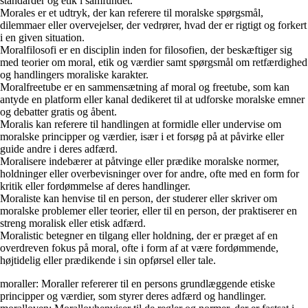
standarder og etik i samfundet.
Morales er et udtryk, der kan referere til moralske spørgsmål,
dilemmaer eller overvejelser, der vedrører, hvad der er rigtigt og forkert
i en given situation.
Moralfilosofi er en disciplin inden for filosofien, der beskæftiger sig
med teorier om moral, etik og værdier samt spørgsmål om retfærdighed
og handlingers moraliske karakter.
Moralfreetube er en sammensætning af moral og freetube, som kan
antyde en platform eller kanal dedikeret til at udforske moralske emner
og debatter gratis og åbent.
Moralis kan referere til handlingen at formidle eller undervise om
moralske principper og værdier, især i et forsøg på at påvirke eller
guide andre i deres adfærd.
Moralisere indebærer at påtvinge eller prædike moralske normer,
holdninger eller overbevisninger over for andre, ofte med en form for
kritik eller fordømmelse af deres handlinger.
Moraliste kan henvise til en person, der studerer eller skriver om
moralske problemer eller teorier, eller til en person, der praktiserer en
streng moralisk eller etisk adfærd.
Moralistic betegner en tilgang eller holdning, der er præget af en
overdreven fokus på moral, ofte i form af at være fordømmende,
højtidelig eller prædikende i sin opførsel eller tale.
moraller: Moraller refererer til en persons grundlæggende etiske
principper og værdier, som styrer deres adfærd og handlinger.