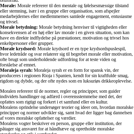
ordforråd.
Morale:
Morale refererer til den mentale og følelsesmæssige tilstand
eller stemning, især i en gruppe eller organisation, som afspejler
medarbejdernes eller medlemmernes samlede engagement, entusiasme
og trivsel.
Morale betydning:
Morale betydning henviser til vigtigheden eller
konsekvensen af en høj eller lav morale i en given situation, som kan
have en direkte indflydelse på præstationer, motivation og trivsel hos
enkeltpersoner eller grupper.
Morale krydsord:
Morale krydsord er en type krydsordspuslespil,
hvor ledetråde og svar relaterer sig til begrebet morale eller motivation,
ofte brugt som underholdende udfordring for at teste viden og
forståelse af emnet.
Moraleja syrah:
Moraleja syrah er en form for spansk vin, der
produceres i regionen Rioja i Spanien, kendt for sin kraftfulde smag,
rigdom og dybde, og der ofte nydes som en luksuriøs drikkeoplevelse.
Moralen refererer til de normer, regler og principper, som guider
individets handlinger og adfærd i overensstemmelse med det, der
opfattes som rigtigt og forkert i et samfund eller en kultur.
Moralens oprindelse undersøger teorier og ideer om, hvordan moralske
principper og normer udvikler sig, samt hvad der ligger bag dannelsen
af vores moralske opfattelser og værdier.
Moralens vogter beskriver en person, gruppe eller institution, der
påtager sig ansvaret for at håndhæve og opretholde moralske