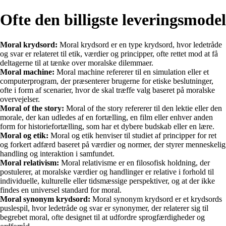
Ofte den billigste leveringsmodel
Moral krydsord:
Moral krydsord er en type krydsord, hvor ledetråde
og svar er relateret til etik, værdier og principper, ofte rettet mod at få
deltagerne til at tænke over moralske dilemmaer.
Moral machine:
Moral machine refererer til en simulation eller et
computerprogram, der præsenterer brugerne for etiske beslutninger,
ofte i form af scenarier, hvor de skal træffe valg baseret på moralske
overvejelser.
Moral of the story:
Moral of the story refererer til den lektie eller den
morale, der kan udledes af en fortælling, en film eller enhver anden
form for historiefortælling, som har et dybere budskab eller en lære.
Moral og etik:
Moral og etik henviser til studiet af principper for ret
og forkert adfærd baseret på værdier og normer, der styrer menneskelig
handling og interaktion i samfundet.
Moral relativism:
Moral relativisme er en filosofisk holdning, der
postulerer, at moralske værdier og handlinger er relative i forhold til
individuelle, kulturelle eller tidsmæssige perspektiver, og at der ikke
findes en universel standard for moral.
Moral synonym krydsord:
Moral synonym krydsord er et krydsords
puslespil, hvor ledetråde og svar er synonymer, der relaterer sig til
begrebet moral, ofte designet til at udfordre sprogfærdigheder og