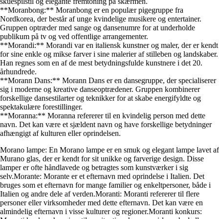
skuespilstil og elegante fremtoning på skærmen.
**Moranbong:** Moranbong er en populær pigegruppe fra
Nordkorea, der består af unge kvindelige musikere og entertainer.
Gruppen optræder med sange og dansenumre for at underholde
publikum på tv og ved offentlige arrangementer.
**Morandi:** Morandi var en italiensk kunstner og maler, der er kendt
for sine enkle og mikse farver i sine malerier af stilleben og landskaber.
Han regnes som en af de mest betydningsfulde kunstnere i det 20.
århundrede.
**Morann Dans:** Morann Dans er en dansegruppe, der specialiserer
sig i moderne og kreative danseoptrædener. Gruppen kombinerer
forskellige dansestilarter og teknikker for at skabe energifyldte og
spektakulære forestillinger.
**Moranna:** Moranna refererer til en kvindelig person med dette
navn. Det kan være et sjældent navn og have forskellige betydninger
afhængigt af kulturen eller oprindelsen.
Morano lampe: En Morano lampe er en smuk og elegant lampe lavet af
Murano glas, der er kendt for sit unikke og farverige design. Disse
lamper er ofte håndlavede og betragtes som kunstværker i sig
selv.Morante: Morante er et efternavn med oprindelse i Italien. Det
bruges som et efternavn for mange familier og enkeltpersoner, både i
Italien og andre dele af verden.Moranti: Moranti refererer til flere
personer eller virksomheder med dette efternavn. Det kan være en
almindelig efternavn i visse kulturer og regioner.Moranti konkurs: