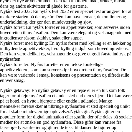
byde det nye år velkommen. Den kan inkludere mad, drikke, musik,
dans og andre aktiviteter til glæde for gæsterne.
Nytårs fest 2022: En nytårs fest 2022 er en speciel fest arrangeret for at
markere starten på det nye år. Den kan have temaer, dekorationer og
underholdning, der gør den mindeværdig og sjov.
Nytårs forret: En nytårs forret er en appetitvækker, som serveres inden
hovedretten til nytårsaften. Den kan være elegant og velsmagende med
ingredienser såsom skaldyr, salat eller suppe.
Nytårs forret med kylling: En nytårs forret med kylling er en lækker og
indbydende appetitvækker, hvor kylling indgår som hovedingrediens.
Den kan være delikat og velsmagende og give et godt første indtryk på
nytårsaften.
Nytårs forretter: Nytårs forretter er en række forskellige
appetitvækkere, som kan serveres før hovedretten til nytårsaften. De
kan være varierede i smag, konsistens og præsentation og tilfredsstille
enhver smag.
Nytårs getaway: En nytårs getaway er en rejse eller en tur, som folk
tager for at fejre nytårsaften et andet sted end deres hjem. Det kan være
på et hotel, en hytte i bjergene eller endda i udlandet. Mange
mennesker foretrækker at tilbringe nytårsaften et sted specielt og unikt
for at skabe mindeværdige oplevelser.Nytårs gif: Nytårs gif er en
populær form for digital animation eller grafik, der ofte deles på sociale
medier for at ønske en god nytårsaften. Disse gifer kan variere fra
farverige fyrværkerier og glitrende tekst til dansende figurer og