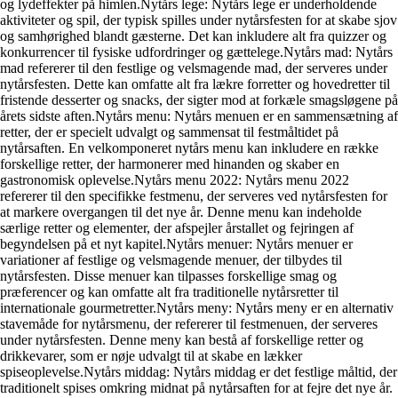
og lydeffekter på himlen.Nytårs lege: Nytårs lege er underholdende
aktiviteter og spil, der typisk spilles under nytårsfesten for at skabe sjov
og samhørighed blandt gæsterne. Det kan inkludere alt fra quizzer og
konkurrencer til fysiske udfordringer og gættelege.Nytårs mad: Nytårs
mad refererer til den festlige og velsmagende mad, der serveres under
nytårsfesten. Dette kan omfatte alt fra lækre forretter og hovedretter til
fristende desserter og snacks, der sigter mod at forkæle smagsløgene på
årets sidste aften.Nytårs menu: Nytårs menuen er en sammensætning af
retter, der er specielt udvalgt og sammensat til festmåltidet på
nytårsaften. En velkomponeret nytårs menu kan inkludere en række
forskellige retter, der harmonerer med hinanden og skaber en
gastronomisk oplevelse.Nytårs menu 2022: Nytårs menu 2022
refererer til den specifikke festmenu, der serveres ved nytårsfesten for
at markere overgangen til det nye år. Denne menu kan indeholde
særlige retter og elementer, der afspejler årstallet og fejringen af
begyndelsen på et nyt kapitel.Nytårs menuer: Nytårs menuer er
variationer af festlige og velsmagende menuer, der tilbydes til
nytårsfesten. Disse menuer kan tilpasses forskellige smag og
præferencer og kan omfatte alt fra traditionelle nytårsretter til
internationale gourmetretter.Nytårs meny: Nytårs meny er en alternativ
stavemåde for nytårsmenu, der refererer til festmenuen, der serveres
under nytårsfesten. Denne meny kan bestå af forskellige retter og
drikkevarer, som er nøje udvalgt til at skabe en lækker
spiseoplevelse.Nytårs middag: Nytårs middag er det festlige måltid, der
traditionelt spises omkring midnat på nytårsaften for at fejre det nye år.