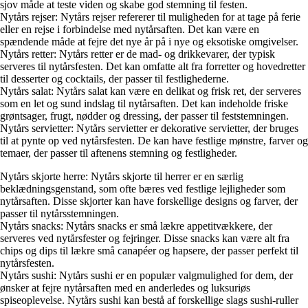
sjov måde at teste viden og skabe god stemning til festen.
Nytårs rejser: Nytårs rejser refererer til muligheden for at tage på ferie
eller en rejse i forbindelse med nytårsaften. Det kan være en
spændende måde at fejre det nye år på i nye og eksotiske omgivelser.
Nytårs retter: Nytårs retter er de mad- og drikkevarer, der typisk
serveres til nytårsfesten. Det kan omfatte alt fra forretter og hovedretter
til desserter og cocktails, der passer til festlighederne.
Nytårs salat: Nytårs salat kan være en delikat og frisk ret, der serveres
som en let og sund indslag til nytårsaften. Det kan indeholde friske
grøntsager, frugt, nødder og dressing, der passer til feststemningen.
Nytårs servietter: Nytårs servietter er dekorative servietter, der bruges
til at pynte op ved nytårsfesten. De kan have festlige mønstre, farver og
temaer, der passer til aftenens stemning og festligheder.
Nytårs skjorte herre: Nytårs skjorte til herrer er en særlig
beklædningsgenstand, som ofte bæres ved festlige lejligheder som
nytårsaften. Disse skjorter kan have forskellige designs og farver, der
passer til nytårsstemningen.
Nytårs snacks: Nytårs snacks er små lækre appetitvækkere, der
serveres ved nytårsfester og fejringer. Disse snacks kan være alt fra
chips og dips til lækre små canapéer og hapsere, der passer perfekt til
nytårsfesten.
Nytårs sushi: Nytårs sushi er en populær valgmulighed for dem, der
ønsker at fejre nytårsaften med en anderledes og luksuriøs
spiseoplevelse. Nytårs sushi kan bestå af forskellige slags sushi-ruller