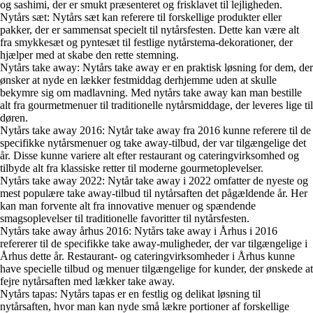
og sashimi, der er smukt præsenteret og frisklavet til lejligheden.
Nytårs sæt: Nytårs sæt kan referere til forskellige produkter eller
pakker, der er sammensat specielt til nytårsfesten. Dette kan være alt
fra smykkesæt og pyntesæt til festlige nytårstema-dekorationer, der
hjælper med at skabe den rette stemning.
Nytårs take away: Nytårs take away er en praktisk løsning for dem, der
ønsker at nyde en lækker festmiddag derhjemme uden at skulle
bekymre sig om madlavning. Med nytårs take away kan man bestille
alt fra gourmetmenuer til traditionelle nytårsmiddage, der leveres lige til
døren.
Nytårs take away 2016: Nytår take away fra 2016 kunne referere til de
specifikke nytårsmenuer og take away-tilbud, der var tilgængelige det
år. Disse kunne variere alt efter restaurant og cateringvirksomhed og
tilbyde alt fra klassiske retter til moderne gourmetoplevelser.
Nytårs take away 2022: Nytår take away i 2022 omfatter de nyeste og
mest populære take away-tilbud til nytårsaften det pågældende år. Her
kan man forvente alt fra innovative menuer og spændende
smagsoplevelser til traditionelle favoritter til nytårsfesten.
Nytårs take away århus 2016: Nytårs take away i Århus i 2016
refererer til de specifikke take away-muligheder, der var tilgængelige i
Århus dette år. Restaurant- og cateringvirksomheder i Århus kunne
have specielle tilbud og menuer tilgængelige for kunder, der ønskede at
fejre nytårsaften med lækker take away.
Nytårs tapas: Nytårs tapas er en festlig og delikat løsning til
nytårsaften, hvor man kan nyde små lækre portioner af forskellige