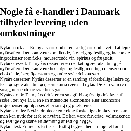
Nogle få e-handler i Danmark
tilbyder levering uden
omkostninger
Nytårs cocktail: En nytårs cocktail er en særlig cocktail lavet til at fejre
nytårsaften. Den kan være sprudlende, farverig og festlig og indeholde
ingredienser som f.eks. mousserende vin, spiritus og frugtsaft.
Nytårs dessert: En nytårs dessert er en delikat og sød afslutning på
nytårsaften. Den kan være luksuriøs og festlig med ingredienser som
chokolade, bær, flødeskum og andre søde delikatesser.
Nytårs desserter: Nytårs desserter er en samling af forskellige lækre og
festlige søde afslutninger, som kan serveres til nytår. De kan variere i
smag, udseende og sværhedsgrad.
Nytårs drink: En nytårs drink er en smagfuld og festlig drik lavet til at
skåle i det nye år. Den kan indeholde alkoholiske eller alkoholfrie
ingredienser og tilpasses efter smag og præference.
Nytårs drinks: Nytårs drinks er en række forskellige drikkevarer, som
man kan nyde for at fejre nytåret. De kan være farverige, velsmagende
og festlige og skabe en stemning af fest og hygge.
Nytårs fest: En nytårs fest er en festlig begivenhed arrangeret for at