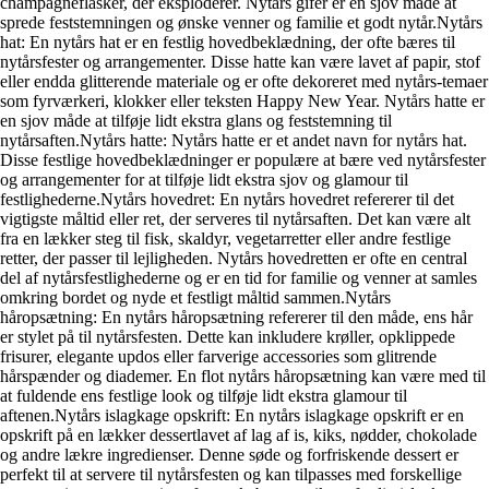
champagneflasker, der eksploderer. Nytårs gifer er en sjov måde at
sprede feststemningen og ønske venner og familie et godt nytår.Nytårs
hat: En nytårs hat er en festlig hovedbeklædning, der ofte bæres til
nytårsfester og arrangementer. Disse hatte kan være lavet af papir, stof
eller endda glitterende materiale og er ofte dekoreret med nytårs-temaer
som fyrværkeri, klokker eller teksten Happy New Year. Nytårs hatte er
en sjov måde at tilføje lidt ekstra glans og feststemning til
nytårsaften.Nytårs hatte: Nytårs hatte er et andet navn for nytårs hat.
Disse festlige hovedbeklædninger er populære at bære ved nytårsfester
og arrangementer for at tilføje lidt ekstra sjov og glamour til
festlighederne.Nytårs hovedret: En nytårs hovedret refererer til det
vigtigste måltid eller ret, der serveres til nytårsaften. Det kan være alt
fra en lækker steg til fisk, skaldyr, vegetarretter eller andre festlige
retter, der passer til lejligheden. Nytårs hovedretten er ofte en central
del af nytårsfestlighederne og er en tid for familie og venner at samles
omkring bordet og nyde et festligt måltid sammen.Nytårs
håropsætning: En nytårs håropsætning refererer til den måde, ens hår
er stylet på til nytårsfesten. Dette kan inkludere krøller, opklippede
frisurer, elegante updos eller farverige accessories som glitrende
hårspænder og diademer. En flot nytårs håropsætning kan være med til
at fuldende ens festlige look og tilføje lidt ekstra glamour til
aftenen.Nytårs islagkage opskrift: En nytårs islagkage opskrift er en
opskrift på en lækker dessertlavet af lag af is, kiks, nødder, chokolade
og andre lækre ingredienser. Denne søde og forfriskende dessert er
perfekt til at servere til nytårsfesten og kan tilpasses med forskellige