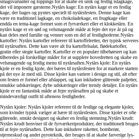
smagsvarianter og toppings for at skabe en unik og festlig islagkage,
der vil imponere gæsterne.Nytårs kage: En nytårs kage er en festlig
kage, der bages og pyntes specielt til nytårsfesten. Denne kage kan
være en traditionel lagkage, en chokoladekage, en frugtkage eller
endda en tema-kage formet som et fyrværkeri eller et klokketårn. En
nytårs kage er en sød og velsmagende måde at fejre det nye år på og
kan deles med familie og venner som en del af festlighederne.Nytårs
kartofler: Nytårs kartofler refererer til kartoffelretter, der typisk serveres
til nytårsaften. Dette kan være alt fra kartoffelsalat, flødekartofler,
gratin eller stegte kartofler. Kartofler er en populær tilbehørsret og kan
tilberedes på forskellige måder for at supplere hovedretten og skabe en
velsmagende og festlig menu til nytårsaften.Nytårs kjole: En nytårs
kjole er en festlig kjole, der bæres til nytårsfesten for at markere starten
på det nye år med stil. Disse kjoler kan variere i design og stil, alt efter
om festen er formel eller afslappet, og kan inkludere glitrende paljetter,
smukke udskæringer, dybe udskæringer eller trendy detaljer. En nytårs
kjole er en fantastisk måde at fejre nytårsaften på og skabe et
mindeværdigt outfit til aftenens festligheder.
Nytårs kjoler: Nytårs kjoler refererer til de festlige og elegante kjoler,
som kvinder typisk vælger at bære til nytårsfesten. Disse kjoler er ofte
glitrende, smukt designet og skaber en festlig stemning.Nytårs krudt:
Nytårs krudt henviser til de fyrværkeriprodukter, der traditionelt bruges
til at fejre nytårsaften. Dette kan inkludere raketter, bomberør,
stjerneskud og andet pyroteknik, der bruges til at skabe farverige lys-