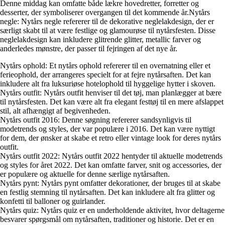
Denne middag kan omfatte både lækre hovedretter, forretter og
desserter, der symboliserer overgangen til det kommende år.Nytårs
negle: Nytårs negle refererer til de dekorative neglelakdesign, der er
særligt skabt til at være festlige og glamourøse til nytårsfesten. Disse
neglelakdesign kan inkludere glitrende glitter, metallic farver og
anderledes mønstre, der passer til fejringen af det nye år.
Nytårs ophold: Et nytårs ophold refererer til en overnatning eller et
ferieophold, der arrangeres specielt for at fejre nytårsaften. Det kan
inkludere alt fra luksuriøse hotelophold til hyggelige hytter i skoven.
Nytårs outfit: Nytårs outfit henviser til det tøj, man planlægger at bære
til nytårsfesten. Det kan være alt fra elegant festtøj til en mere afslappet
stil, alt afhængigt af begivenheden.
Nytårs outfit 2016: Denne søgning refererer sandsynligvis til
modetrends og styles, der var populære i 2016. Det kan være nyttigt
for dem, der ønsker at skabe et retro eller vintage look for deres nytårs
outfit.
Nytårs outfit 2022: Nytårs outfit 2022 hentyder til aktuelle modetrends
og styles for året 2022. Det kan omfatte farver, snit og accessories, der
er populære og aktuelle for denne særlige nytårsaften.
Nytårs pynt: Nytårs pynt omfatter dekorationer, der bruges til at skabe
en festlig stemning til nytårsaften. Det kan inkludere alt fra glitter og
konfetti til balloner og guirlander.
Nytårs quiz: Nytårs quiz er en underholdende aktivitet, hvor deltagerne
besvarer spørgsmål om nytårsaften, traditioner og historie. Det er en