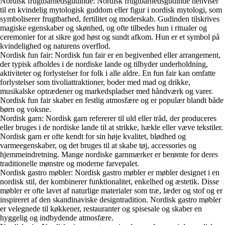
Nordisk frugtbarhedsgudinde: Nordisk frugtbarhedsgudinde henviser
til en kvindelig mytologisk guddom eller figur i nordisk mytologi, som
symboliserer frugtbarhed, fertilitet og moderskab. Gudinden tilskrives
magiske egenskaber og skønhed, og ofte tilbedes hun i ritualer og
ceremonier for at sikre god høst og sundt afkom. Hun er et symbol på
kvindelighed og naturens overflod.
Nordisk fun fair: Nordisk fun fair er en begivenhed eller arrangement,
der typisk afholdes i de nordiske lande og tilbyder underholdning,
aktiviteter og forlystelser for folk i alle aldre. En fun fair kan omfatte
forlystelser som tivoliattraktioner, boder med mad og drikke,
musikalske optrædener og markedspladser med håndværk og varer.
Nordisk fun fair skaber en festlig atmosfære og er populær blandt både
børn og voksne.
Nordisk garn: Nordisk garn refererer til uld eller tråd, der produceres
eller bruges i de nordiske lande til at strikke, hækle eller væve tekstiler.
Nordisk garn er ofte kendt for sin høje kvalitet, blødhed og
varmeegenskaber, og det bruges til at skabe tøj, accessories og
hjemmeindretning. Mange nordiske garnmærker er berømte for deres
traditionelle mønstre og moderne farvepalet.
Nordisk gastro møbler: Nordisk gastro møbler er møbler designet i en
nordisk stil, der kombinerer funktionalitet, enkelhed og æstetik. Disse
møbler er ofte lavet af naturlige materialer som træ, læder og stof og er
inspireret af den skandinaviske designtradition. Nordisk gastro møbler
er velegnede til køkkener, restauranter og spisesale og skaber en
hyggelig og indbydende atmosfære.