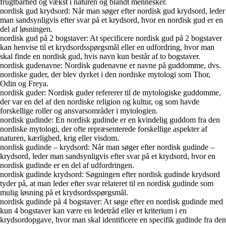
frugtbarhed og vækst i naturen og blandt mennesker.
nordisk gud krydsord: Når man søger efter nordisk gud krydsord, leder
man sandsynligvis efter svar på et krydsord, hvor en nordisk gud er en
del af løsningen.
nordisk gud på 2 bogstaver: At specificere nordisk gud på 2 bogstaver
kan henvise til et krydsordsspørgsmål eller en udfordring, hvor man
skal finde en nordisk gud, hvis navn kun består af to bogstaver.
nordisk gudenavne: Nordisk gudenavne er navne på guddomme, dvs.
nordiske guder, der blev dyrket i den nordiske mytologi som Thor,
Odin og Freya.
nordisk guder: Nordisk guder refererer til de mytologiske guddomme,
der var en del af den nordiske religion og kultur, og som havde
forskellige roller og ansvarsområder i mytologien.
nordisk gudinde: En nordisk gudinde er en kvindelig guddom fra den
nordiske mytologi, der ofte repræsenterede forskellige aspekter af
naturen, kærlighed, krig eller visdom.
nordisk gudinde – krydsord: Når man søger efter nordisk gudinde –
krydsord, leder man sandsynligvis efter svar på et krydsord, hvor en
nordisk gudinde er en del af udfordringen.
nordisk gudinde krydsord: Søgningen efter nordisk gudinde krydsord
tyder på, at man leder efter svar relateret til en nordisk gudinde som
mulig løsning på et krydsordsspørgsmål.
nordisk gudinde på 4 bogstaver: At søge efter en nordisk gudinde med
kun 4 bogstaver kan være en ledetråd eller et kriterium i en
krydsordopgave, hvor man skal identificere en specifik gudinde fra den