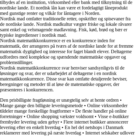
tilbydes af en institution, virksomhed eller bank med tilknytning til de
nordiske lande. Et nordisk lån kan være et fordelagtigt låneprodukt
med gunstige renter og vilkår for låntagere i Norden.
Nordisk mad omfatter traditionelle retter, opskrifter og spisevaner fra
de nordiske lande. Nordisk madkultur vægter friske og lokale råvarer
samt enkel og velsmagende madlavning. Fisk, kød, brød og bær er
typiske ingredienser i nordisk mad.
Nordisk matematikkonkurrence er en konkurrence inden for
matematik, der arrangeres på tværs af de nordiske lande for at fremme
matematisk dygtighed og interesse for faget blandt elever. Deltagerne
udfordres med komplekse og spændende matematiske opgaver og
problemstillinger.
Nordisk matematikkonkurrence svar henviser sandsynligvis til de
løsninger og svar, der er udarbejdet af deltagerne i en nordisk
matematikkonkurrence. Disse svar kan omfatte detaljerede beviser,
beregninger og metoder til at løse de matematiske opgaver, der
præsenteres i konkurrencen.
Den prisbilligste fragtløsning er unægtelig selv at hente ordren
•
Mange gange den billigste leveringsmetode
•
Online virksomheder
tildeler mange forskellige fragtformer
•
De fleste handler på online
forretninger
•
Online shopping vækster voldsomt
•
Visse e-butikker
frembyder levering uden gebyr
•
Flere internet butikker annoncerer
levering efter en enkelt hverdag
•
En hel del netshops i Danmark
reklamerer med levering på næste hverdag
•
Internet selskaber udlover