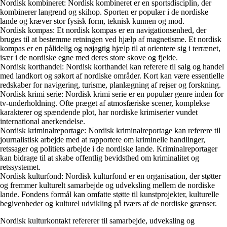
Nordisk kombineret: Nordisk kombineret er en sportsdisciplin, der
kombinerer langrend og skihop. Sporten er populær i de nordiske
lande og kræver stor fysisk form, teknisk kunnen og mod.
Nordisk kompas: Et nordisk kompas er en navigationsenhed, der
bruges til at bestemme retningen ved hjælp af magnetisme. Et nordisk
kompas er en pålidelig og nøjagtig hjælp til at orientere sig i terrænet,
især i de nordiske egne med deres store skove og fjelde.
Nordisk korthandel: Nordisk korthandel kan referere til salg og handel
med landkort og søkort af nordiske områder. Kort kan være essentielle
redskaber for navigering, turisme, planlægning af rejser og forskning.
Nordisk krimi serie: Nordisk krimi serie er en populær genre inden for
tv-underholdning. Ofte præget af atmosfæriske scener, komplekse
karakterer og spændende plot, har nordiske krimiserier vundet
international anerkendelse.
Nordisk kriminalreportage: Nordisk kriminalreportage kan referere til
journalistisk arbejde med at rapportere om kriminelle handlinger,
retssager og politiets arbejde i de nordiske lande. Kriminalreportager
kan bidrage til at skabe offentlig bevidsthed om kriminalitet og
retssystemet.
Nordisk kulturfond: Nordisk kulturfond er en organisation, der støtter
og fremmer kulturelt samarbejde og udveksling mellem de nordiske
lande. Fondens formål kan omfatte støtte til kunstprojekter, kulturelle
begivenheder og kulturel udvikling på tværs af de nordiske grænser.
Nordisk kulturkontakt refererer til samarbejde, udveksling og