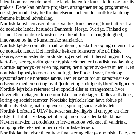
interaktion mellem de nordiske lande inden for kunst, kultur og kreativ
praksis. Dette kan omfatte projekter, arrangementer og programmer,
der sigter mod at styrke forbindelserne mellem de nordiske lande og
fremme kulturel udveksling.
Nordisk kunst henviser til kunstværker, kunstnere og kunstudtryk fra
de nordiske lande, herunder Danmark, Norge, Sverige, Finland og
Island. Den nordiske kunstscene er kendt for sin mangfoldighed,
innovation og høje kunstneriske standarder.
Nordisk køkken omfatter madtraditioner, opskrifter og ingredienser fra
de nordiske lande. Det nordiske køkken fokuserer ofte på friske
råvarer, sæsonbestemte produkter og enkelhed i tilberedningen. Fisk,
kartofler, bær og rodfrugter er typiske elementer i nordisk madlavning.
Nordisk lappedykker er en fuglearter, der tilhører dykkerfamilien. Den
nordiske lappedykker er en vandfugl, der findes i søer, fjorde og
kystområder i de nordiske lande. Den er kendt for sit karakteristiske
udseende med en sort og hvid fjerdragt og smidige dykkerfærdigheder.
Nordisk lejrskole refererer til et ophold eller et arrangement, hvor
elever eller deltagere fra de nordiske lande deltager i fælles aktiviteter,
læring og socialt samvær. Nordiske lejrskoler kan have fokus på
kulturudveksling, natur oplevelser, sport og sociale aktiviteter.
Nordisk Lofoten 2 ULW henviser sandsynligvis til en type telt eller
udstyr til friluftsliv designet til brug i nordiske eller kolde klimaer.
Navnet antyder, at produktet er letvægtigt og velegnet til vandring,
camping eller ekspeditioner i det nordiske terræn.
Nordisk lån henviser til en type finansiering eller økonomisk aftale, der