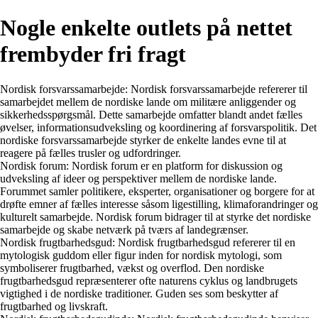
Nogle enkelte outlets på nettet
frembyder fri fragt
Nordisk forsvarssamarbejde: Nordisk forsvarssamarbejde refererer til
samarbejdet mellem de nordiske lande om militære anliggender og
sikkerhedsspørgsmål. Dette samarbejde omfatter blandt andet fælles
øvelser, informationsudveksling og koordinering af forsvarspolitik. Det
nordiske forsvarssamarbejde styrker de enkelte landes evne til at
reagere på fælles trusler og udfordringer.
Nordisk forum: Nordisk forum er en platform for diskussion og
udveksling af ideer og perspektiver mellem de nordiske lande.
Forummet samler politikere, eksperter, organisationer og borgere for at
drøfte emner af fælles interesse såsom ligestilling, klimaforandringer og
kulturelt samarbejde. Nordisk forum bidrager til at styrke det nordiske
samarbejde og skabe netværk på tværs af landegrænser.
Nordisk frugtbarhedsgud: Nordisk frugtbarhedsgud refererer til en
mytologisk guddom eller figur inden for nordisk mytologi, som
symboliserer frugtbarhed, vækst og overflod. Den nordiske
frugtbarhedsgud repræsenterer ofte naturens cyklus og landbrugets
vigtighed i de nordiske traditioner. Guden ses som beskytter af
frugtbarhed og livskraft.