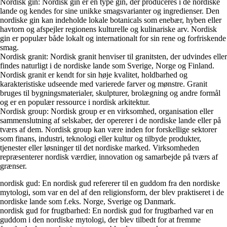
Nordisk gin: Nordisk gin er en type gin, der produceres i de nordiske
lande og kendes for sine unikke smagsvarianter og ingredienser. Den
nordiske gin kan indeholde lokale botanicals som enebær, hyben eller
havtorn og afspejler regionens kulturelle og kulinariske arv. Nordisk
gin er populær både lokalt og internationalt for sin rene og forfriskende
smag.
Nordisk granit: Nordisk granit henviser til granitsten, der udvindes eller
findes naturligt i de nordiske lande som Sverige, Norge og Finland.
Nordisk granit er kendt for sin høje kvalitet, holdbarhed og
karakteristiske udseende med varierede farver og mønstre. Granit
bruges til bygningsmaterialer, skulpturer, brolægning og andre formål
og er en populær ressource i nordisk arkitektur.
Nordisk group: Nordisk group er en virksomhed, organisation eller
sammenslutning af selskaber, der opererer i de nordiske lande eller på
tværs af dem. Nordisk group kan være inden for forskellige sektorer
som finans, industri, teknologi eller kultur og tilbyde produkter,
tjenester eller løsninger til det nordiske marked. Virksomheden
repræsenterer nordisk værdier, innovation og samarbejde på tværs af
grænser.
nordisk gud: En nordisk gud refererer til en guddom fra den nordiske
mytologi, som var en del af den religionsform, der blev praktiseret i de
nordiske lande som f.eks. Norge, Sverige og Danmark.
nordisk gud for frugtbarhed: En nordisk gud for frugtbarhed var en
guddom i den nordiske mytologi, der blev tilbedt for at fremme