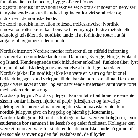
funktionalitet, enkelhed og hygge ofte er i fokus.
Søgeord: nordisk innovationBeskrivelse: Nordisk innovation henviser
til nyskabende og kreativ udvikling inden for virksomheder og
industrier i de nordiske lande.
Søgeord: nordisk innovation rottespærreBeskrivelse: Nordisk
innovation rottespærre kan henvise til en ny og effektiv metode eller
teknologi udviklet i de nordiske lande til at forhindre rotter i at få
adgang til bygninger eller områder.
Nordisk interiør: Nordisk interiør refererer til en stilfuld indretning
inspireret af de nordiske lande som Danmark, Sverige, Norge, Finland
og Island. Kendetegnende træk inkluderer enkelhed, funktionalitet, lyst
træ, minimalistisk design og anvendelse af naturlige materialer.
Nordisk jakke: En nordisk jakke kan være en varm og funktionel
beklædningsgenstand velegnet til det barske nordiske klima. Den kan
typisk være lavet af vind- og vandafvisende materialer samt være foret
med isolerende polstring.
Nordisk julepynt: Nordisk julepynt kan omfatte traditionelle elementer
såsom tomtar (nisser), hjerter af papir, julestjerner og farverige
julekugler. Inspireret af naturen og den skandinaviske vinter kan
nordisk julepynt give en hyggelig og hjemlig julestemning.
Nordisk kollegium: Et nordisk kollegium kan være en boligform, hvor
studerende bor sammen i fællesskab og deler faciliteter. Kollegier kan
være et populært valg for studerende i de nordiske lande på grund af
det sociale samvær og den fællesskabsånd, de tilbyder.