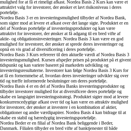
mulighed for at få et rimeligt afkast. Nordea Basis 2 Kurs kan være et
attraktivt valg for investorer, der ønsker et lavt risikoniveau i deres
portefølje.
Nordea Basis 3 er en investeringsmulighed tilbyder af Nordea Bank,
som sigter mod at levere et afkast over det lange sigte. Produktet er en
del af Nordeas portefølje af investeringsprodukter og kan være
attraktivt for investorer, der ønsker at få adgang til en bred vifte af
aktie- og obligationsinvesteringer. Nordea Basis 3 kan være en god
mulighed for investorer, der ønsker at sprede deres investeringer og
opnå en vis grad af diversificering i deres portefølje.
Nordea Basis 3 Kurs refererer til den aktuelle værdi af Nordea Basis 3
investeringsmulighed. Kursen afspejler prisen på produktet på et givent
tidspunkt og kan variere baseret på markedets udvikling og
investeringsresultaterne. Investorer kan følge Nordea Basis 3 Kurs for
at få en fornemmelse af, hvordan deres investeringer udvikler sig over
tid og træffe informerede beslutninger om deres portefølje.
Nordea Basis 4 er en del af Nordea Banks investeringsprodukter og
tilbyder investorer mulighed for at diversificere deres portefølje og
skabe en langsigtet investeringsstrategi. Produktet sigter mod at levere
konkurrencedygtige afkast over tid og kan være en attraktiv mulighed
for investorer, der ønsker at investere i en kombination af aktier,
obligationer og andre værdipapirer. Nordea Basis 4 kan bidrage til at
skabe en stabil og bæredygtig investeringsportefølje.
Nordea Beder er en filial af Nordea Bank beliggende i Beder,
Danmark. Filialen tilbyder en bred vifte af banktjenester til både