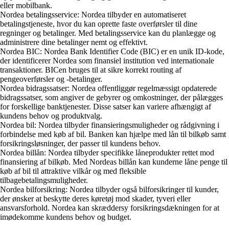
eller mobilbank.
Nordea betalingsservice: Nordea tilbyder en automatiseret
betalingstjeneste, hvor du kan oprette faste overførsler til dine
regninger og betalinger. Med betalingsservice kan du planlægge og
administrere dine betalinger nemt og effektivt.
Nordea BIC: Nordea Bank Identifier Code (BIC) er en unik ID-kode,
der identificerer Nordea som finansiel institution ved internationale
transaktioner. BICen bruges til at sikre korrekt routing af
pengeoverførsler og -betalinger.
Nordea bidragssatser: Nordea offentliggør regelmæssigt opdaterede
bidragssatser, som angiver de gebyrer og omkostninger, der pålægges
for forskellige banktjenester. Disse satser kan variere afhængigt af
kundens behov og produktvalg.
Nordea bil: Nordea tilbyder finansieringsmuligheder og rådgivning i
forbindelse med køb af bil. Banken kan hjælpe med lån til bilkøb samt
forsikringsløsninger, der passer til kundens behov.
Nordea billån: Nordea tilbyder specifikke låneprodukter rettet mod
finansiering af bilkøb. Med Nordeas billån kan kunderne låne penge til
køb af bil til attraktive vilkår og med fleksible
tilbagebetalingsmuligheder.
Nordea bilforsikring: Nordea tilbyder også bilforsikringer til kunder,
der ønsker at beskytte deres køretøj mod skader, tyveri eller
ansvarsforhold. Nordea kan skræddersy forsikringsdækningen for at
imødekomme kundens behov og budget.