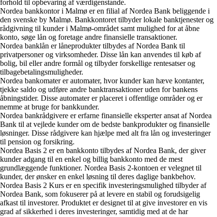
forhold til opbevaring af værdigenstande.
Nordea bankkontor i Malmø er en filial af Nordea Bank beliggende i
den svenske by Malmø. Bankkontoret tilbyder lokale banktjenester og
rådgivning til kunder i Malmø-området samt mulighed for at åbne
konto, søge lån og foretage andre finansielle transaktioner.
Nordea banklån er låneprodukter tilbydes af Nordea Bank til
privatpersoner og virksomheder. Disse lån kan anvendes til køb af
bolig, bil eller andre formål og tilbyder forskellige rentesatser og
tilbagebetalingsmuligheder.
Nordea bankomater er automater, hvor kunder kan hæve kontanter,
tjekke saldo og udføre andre banktransaktioner uden for bankens
åbningstider. Disse automater er placeret i offentlige områder og er
nemme at bruge for bankkunder.
Nordea bankrådgivere er erfarne finansielle eksperter ansat af Nordea
Bank til at vejlede kunder om de bedste bankprodukter og finansielle
løsninger. Disse rådgivere kan hjælpe med alt fra lån og investeringer
til pension og forsikring.
Nordea Basis 2 er en bankkonto tilbydes af Nordea Bank, der giver
kunder adgang til en enkel og billig bankkonto med de mest
grundlæggende funktioner. Nordea Basis 2-kontoen er velegnet til
kunder, der ønsker en enkel løsning til deres daglige bankbehov.
Nordea Basis 2 Kurs er en specifik investeringsmulighed tilbyder af
Nordea Bank, som fokuserer på at levere en stabil og forudsigelig
afkast til investorer. Produktet er designet til at give investorer en vis
grad af sikkerhed i deres investeringer, samtidig med at de har