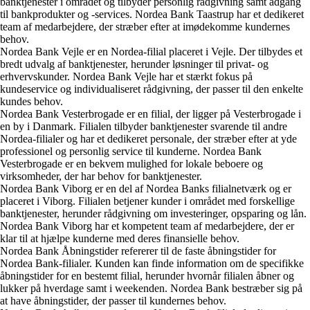
banktjenester i området og tilbyder personlig rådgivning samt adgang
til bankprodukter og -services. Nordea Bank Taastrup har et dedikeret
team af medarbejdere, der stræber efter at imødekomme kundernes
behov.
Nordea Bank Vejle er en Nordea-filial placeret i Vejle. Der tilbydes et
bredt udvalg af banktjenester, herunder løsninger til privat- og
erhvervskunder. Nordea Bank Vejle har et stærkt fokus på
kundeservice og individualiseret rådgivning, der passer til den enkelte
kundes behov.
Nordea Bank Vesterbrogade er en filial, der ligger på Vesterbrogade i
en by i Danmark. Filialen tilbyder banktjenester svarende til andre
Nordea-filialer og har et dedikeret personale, der stræber efter at yde
professionel og personlig service til kunderne. Nordea Bank
Vesterbrogade er en bekvem mulighed for lokale beboere og
virksomheder, der har behov for banktjenester.
Nordea Bank Viborg er en del af Nordea Banks filialnetværk og er
placeret i Viborg. Filialen betjener kunder i området med forskellige
banktjenester, herunder rådgivning om investeringer, opsparing og lån.
Nordea Bank Viborg har et kompetent team af medarbejdere, der er
klar til at hjælpe kunderne med deres finansielle behov.
Nordea Bank Åbningstider refererer til de faste åbningstider for
Nordea Bank-filialer. Kunden kan finde information om de specifikke
åbningstider for en bestemt filial, herunder hvornår filialen åbner og
lukker på hverdage samt i weekenden. Nordea Bank bestræber sig på
at have åbningstider, der passer til kundernes behov.