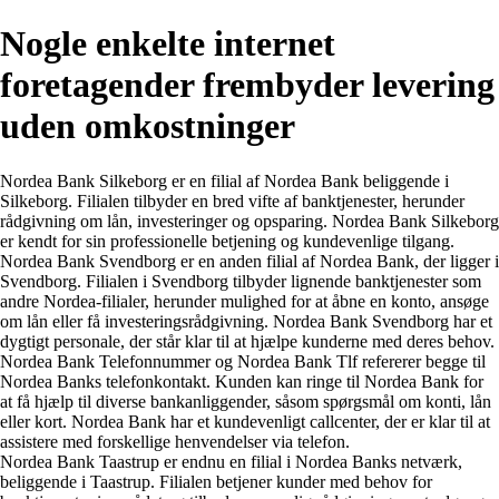
Nogle enkelte internet
foretagender frembyder levering
uden omkostninger
Nordea Bank Silkeborg er en filial af Nordea Bank beliggende i
Silkeborg. Filialen tilbyder en bred vifte af banktjenester, herunder
rådgivning om lån, investeringer og opsparing. Nordea Bank Silkeborg
er kendt for sin professionelle betjening og kundevenlige tilgang.
Nordea Bank Svendborg er en anden filial af Nordea Bank, der ligger i
Svendborg. Filialen i Svendborg tilbyder lignende banktjenester som
andre Nordea-filialer, herunder mulighed for at åbne en konto, ansøge
om lån eller få investeringsrådgivning. Nordea Bank Svendborg har et
dygtigt personale, der står klar til at hjælpe kunderne med deres behov.
Nordea Bank Telefonnummer og Nordea Bank Tlf refererer begge til
Nordea Banks telefonkontakt. Kunden kan ringe til Nordea Bank for
at få hjælp til diverse bankanliggender, såsom spørgsmål om konti, lån
eller kort. Nordea Bank har et kundevenligt callcenter, der er klar til at
assistere med forskellige henvendelser via telefon.
Nordea Bank Taastrup er endnu en filial i Nordea Banks netværk,
beliggende i Taastrup. Filialen betjener kunder med behov for