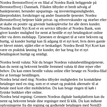
Nordea Bernstorffsvej er en filial af Nordea Bank beliggende på
Bernstorffsvej i Danmark. Filialen tilbyder et bredt udvalg af
banktjenester, herunder opsparings- og investeringsmuligheder,
låneprodukter, forsikringer og andre finansielle tjenester. Nordea
Bernstorffsvej betjener både privat- og erhvervskunder og stræber efter
at skabe en positiv og givende bankoplevelse for alle deres kunder.
Nordea Bestil Nyt Kort er en service tilbyder af Nordea Bank, som
giver kunder mulighed for nemt at bestille et nyt betalingskort online
eller via deres mobilapp. Tjenesten er designet til at være bekvem og
hurtig, så kunder hurtigt kan få adgang til et nyt kort, hvis deres gamle
er blevet mistet, stjålet eller er beskadiget. Nordea Bestil Nyt Kort kan
være en praktisk løsning for kunder, der har brug for et nyt
betalingskort hurtigt og smidigt.
Nordea bestil valuta: Når du bruger Nordeas valutabestillingstjeneste,
kan du nemt og bekvemt bestille fremmed valuta til dine rejser eller
behov. Du kan enten bestille valuta online eller besøge en Nordea-filial
for at foretage bestillingen.
Nordea betal med ring: Nordea tilbyder muligheden for kontaktløse
betalinger med en ring, som er et smart og praktisk alternativ til at
betale med kort eller mobiltelefon. Du kan bruge ringen til køb i
fysiske butikker eller online.
Nordea betal regning: Gennem Nordeas digitale bankplatform kan du
nemt og bekvemt betale dine regninger med få klik. Du kan indtaste
oplysningerne fra din regning og godkende betalingen med NemID