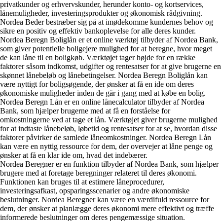
privatkunder og erhvervskunder, herunder konto- og kortservices,
lånemuligheder, investeringsprodukter og økonomisk rådgivning.
Nordea Beder bestræber sig på at imødekomme kundernes behov og
sikre en positiv og effektiv bankoplevelse for alle deres kunder.
Nordea Beregn Boliglån er et online værktøj tilbyder af Nordea Bank,
som giver potentielle boligejere mulighed for at beregne, hvor meget
de kan låne til en boligkøb. Værktøjet tager højde for en række
faktorer såsom indkomst, udgifter og rentesatser for at give brugerne en
skønnet lånebeløb og lånebetingelser. Nordea Beregn Boliglån kan
være nyttigt for boligsøgende, der ønsker at få en ide om deres
økonomiske muligheder inden de går i gang med at købe en bolig.
Nordea Beregn Lån er en online lånecalculator tilbyder af Nordea
Bank, som hjælper brugerne med at få en forståelse for
omkostningerne ved at tage et lån. Værktøjet giver brugerne mulighed
for at indtaste lånebeløb, løbetid og rentesatser for at se, hvordan disse
faktorer påvirker de samlede låneomkostninger. Nordea Beregn Lån
kan være en nyttig ressource for dem, der overvejer at låne penge og
ønsker at få en klar ide om, hvad det indebærer.
Nordea Beregner er en funktion tilbyder af Nordea Bank, som hjælper
brugere med at foretage beregninger relateret til deres økonomi.
Funktionen kan bruges til at estimere låneprocedurer,
investeringsafkast, opsparingsscenarier og andre økonomiske
beslutninger. Nordea Beregner kan være en værdifuld ressource for
dem, der ønsker at planlægge deres økonomi mere effektivt og træffe
informerede beslutninger om deres pengemæssige situation.