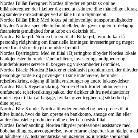
Nordea Billån Beregner: Nordea tilbyder en praktisk online
billånsberegner, der hjælper dig med at estimere dine månedlige afdrag
og samlede omkostninger ved at låne til din drømmebil.
Nordea Billån Elbil: Med fokus på miljøvenlige transportmuligheder
tilbyder Nordea specielle billån til elbiler, der giver dig en fordelagtig
finansieringsmulighed for at købe en elektrisk bil.
Nordea Birkerød: Nordea har en filial i Birkerød, hvor du kan få
personlig rådgivning om finansielle løsninger, investeringer og meget
mere for at sikre din økonomiske fremtid.
Nordea Bjerringbro: Med en filial i Bjerringbro tilbyder Nordea lokale
banktjenester, herunder lånefaciliteter, investeringsmuligheder og
kundefokuseret service til borgere og virksomheder i området.
Nordea Black: Nordea Black er et eksklusivt premiumkort, der tilbyder
personlige fordele og privilegier til sine indehavere, herunder
rejseforsikring, adgang til lufthavnslounger og andre luksusydelser.
Nordea Black Rejseforsikring: Nordea Black-kortet inkluderer en
omfattende rejseforsikringspakke, der dækker alt fra nødsituationer
under rejser til tab af bagage, hvilket giver tryghed og sikkerhed på
dine rejser.
Nordea Bliv Kunde: Nordea tilbyder en enkel og nem proces til at
blive kunde, hvor du kan oprette en bankkonto, ansøge om lån eller
andre finansielle produkter online eller i en fysisk filial.
Nordea Bobehandling: Nordea tilbyder professionel assistance med
bobehandling og arveopgørelse, hvor erfarne eksperter kan hjælpe med
at håndtere arv, testamentariske anliggender og juridiske spørgsmål.