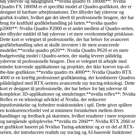
høj ydeevne og nøjagtighed.**nvidia quadro fx 1800m**: Nvidia
Quadro FX 1800M er et specifikt model af Quadro-grafikkort, der er
designet til bærbare arbejdsstationer. Det tilbyder høj ydeevne og
grafisk kvalitet, hvilket gør det ideelt til professionelle brugere, der har
brug for kraftfuld grafikbehandling på farten.**nvidia quadro
p2000**: Nvidia Quadro P2000 er et andet medlem af Quadro-serien,
der tilbyder middel til høj ydeevne i et mere overkommeligt prisklasse.
Dette kort er velegnet til professionelle, der har behov for avanceret
grafikbehandling uden at skulle investere i de mest avancerede
modeller.**nvidia quadro p620**: Nvidia Quadro P620 er en mere
budgetvenlig model i Quadro-serien, der stadig leverer pålidelig
ydeevne til professionelle brugere. Den er velegnet til arbejde med
mindre krævende applikationer og projekter, der ikke kræver top-of-
the-line grafikkrav.**nvidia quadro rtx 4000**: Nvidia Quadro RTX
4000 er en kræftig professionel grafikløsning, der kombinerer Quadros
pålidelighed med RTX-seriens avancerede ray tracing-teknologi. Dette
kort er designet til professionelle, der har behov for høj ydeevne til
komplekse 3D-applikationer og simuleringer.**nvidia reflex**: Nvidia
Reflex er en teknologi udviklet af Nvidia, der reducerer
inputforsinkelse og forbedrer reaktionstiden i spil. Dette giver spillere
en konkurrencefordel ved at minimere forsinkelsen mellem deres
handlinger og feedback på skærmen, hvilket resulterer i mere responsiv
og nærgående spiloplevelse.**nvidia rtx 2060**: Nvidia RTX 2060 er
et grafikkort baseret på Nvidias Turing-arkitektur og er en del af RTX-
serien, der introducerer realtids ray tracing og AI-baserede funktioner