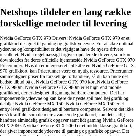
Netshops tildeler en lang række
forskellige metoder til levering
Nvidia GeForce GTX 970 Drivers: Nvidia GeForce GTX 970 er et
grafikkort designet til gaming og grafisk ydeevne. For at sikre optimal
ydeevne og kompatibilitet er det vigtigt at have de nyeste drivere
installeret. Nvidia regelmæssigt frigiver opdaterede drivere, som kan
downloades fra deres officielle hjemmeside.Nvidia GeForce GTX 970
Pricerunner: Hvis du er interesseret i at købe en Nvidia GeForce GTX
970 grafikkort, kan Pricerunner være en nyttig ressource. Pricerunner
sammenligner priser fra forskellige forhandlere, så du kan finde det
bedste tilbud på et Nvidia GeForce GTX 970 kort.Nvidia GeForce
GTX 980m: Nvidia GeForce GTX 980m er et high-end mobile
grafikkort, der er designet til gaming bærbare computere. Det har
imponerende ydeevne og kan køre de nyeste spil med høj grafik og
detaljer.Nvidia GeForce MX 150: Nvidia GeForce MX 150 er et
entry-level grafikkort designet til bærbare computere. Selvom det ikke
er så kraftfuldt som de mere avancerede grafikkort, kan det stadig
håndtere almindelig grafisk opgaver samt lidt gaming.Nvidia GeForce
RTX 2060: Nvidia GeForce RTX 2060 er et middelklasse grafikkort,
der giver imponerende ydeevne til gaming og grafiske opgaver. Det