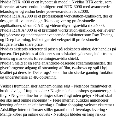
Nvidia RTX 4090 er en hypotetisk model i Nvidias RTX-serie, som
forventes at være endnu kraftigere end RTX 3090 med avancerede
teknologier og endnu bedre ydeevne.nvidia rtx a2000:
Nvidia RTX A2000 er et professionelt workstation-grafikkort, der er
designet til avancerede grafiske opgaver og professionelle
applikationer, såsom CAD og videoredigering.nvidia rtx a4000:
Nvidia RTX A4000 er et kraftfuldt workstation-grafikkort, der leverer
høj ydeevne og understøtter avancerede funktioner som Ray Tracing
og Deep Learning, hvilket gør det velegnet til professionelle
brugere.nvidia share price:
Nvidias aktiepris refererer til prisen på selskabets aktier, der handles på
børsen. Det påvirkes af faktorer som selskabets ydeevne, industriens
trends og markedets forventninger.nvidia shield:
Nvidia Shield er en serie af Android-baserede streamingenheder, der
giver brugerne adgang til streaming af film, tv-shows og spil i høj
kvalitet på deres tv. Det er også kendt for sin stærke gaming-funktion
og understøttelse af 4K-opløsning.
Vækst i fremtiden sker gennem online salg
•
Netshops frembyder et
bredt udvalg af fragtmetoder
•
Nogle enkelte netshops garanterer gratis
fragt
•
Nogle online forretninger sikrer fragt uden gebyr
•
Hvad skal
der ske med online shopping?
•
Flere internet butikker annoncerer
levering efter en enkelt hverdag
•
Online shopping vækster ekstremt
•
Adskillige internet firmaer stiller garanti om 1 hverdags levering
•
Mange køber på online outlets
•
Netshops tildeler en lang række