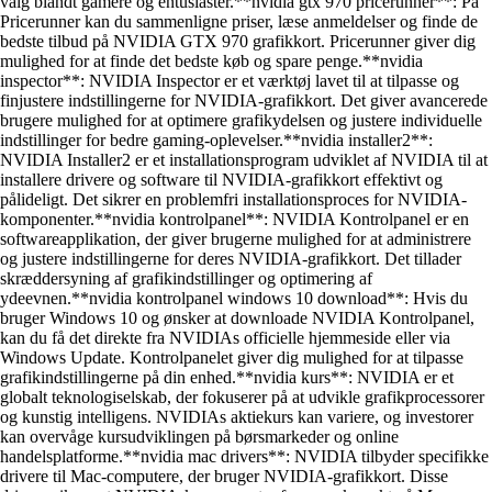
valg blandt gamere og entusiaster.**nvidia gtx 970 pricerunner**: På
Pricerunner kan du sammenligne priser, læse anmeldelser og finde de
bedste tilbud på NVIDIA GTX 970 grafikkort. Pricerunner giver dig
mulighed for at finde det bedste køb og spare penge.**nvidia
inspector**: NVIDIA Inspector er et værktøj lavet til at tilpasse og
finjustere indstillingerne for NVIDIA-grafikkort. Det giver avancerede
brugere mulighed for at optimere grafikydelsen og justere individuelle
indstillinger for bedre gaming-oplevelser.**nvidia installer2**:
NVIDIA Installer2 er et installationsprogram udviklet af NVIDIA til at
installere drivere og software til NVIDIA-grafikkort effektivt og
pålideligt. Det sikrer en problemfri installationsproces for NVIDIA-
komponenter.**nvidia kontrolpanel**: NVIDIA Kontrolpanel er en
softwareapplikation, der giver brugerne mulighed for at administrere
og justere indstillingerne for deres NVIDIA-grafikkort. Det tillader
skræddersyning af grafikindstillinger og optimering af
ydeevnen.**nvidia kontrolpanel windows 10 download**: Hvis du
bruger Windows 10 og ønsker at downloade NVIDIA Kontrolpanel,
kan du få det direkte fra NVIDIAs officielle hjemmeside eller via
Windows Update. Kontrolpanelet giver dig mulighed for at tilpasse
grafikindstillingerne på din enhed.**nvidia kurs**: NVIDIA er et
globalt teknologiselskab, der fokuserer på at udvikle grafikprocessorer
og kunstig intelligens. NVIDIAs aktiekurs kan variere, og investorer
kan overvåge kursudviklingen på børsmarkeder og online
handelsplatforme.**nvidia mac drivers**: NVIDIA tilbyder specifikke
drivere til Mac-computere, der bruger NVIDIA-grafikkort. Disse