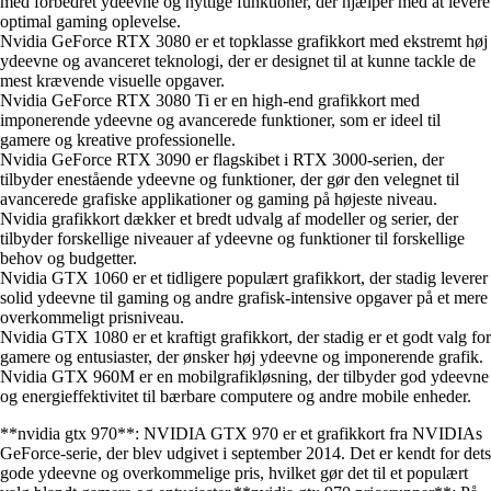
med forbedret ydeevne og nyttige funktioner, der hjælper med at levere
optimal gaming oplevelse.
Nvidia GeForce RTX 3080 er et topklasse grafikkort med ekstremt høj
ydeevne og avanceret teknologi, der er designet til at kunne tackle de
mest krævende visuelle opgaver.
Nvidia GeForce RTX 3080 Ti er en high-end grafikkort med
imponerende ydeevne og avancerede funktioner, som er ideel til
gamere og kreative professionelle.
Nvidia GeForce RTX 3090 er flagskibet i RTX 3000-serien, der
tilbyder enestående ydeevne og funktioner, der gør den velegnet til
avancerede grafiske applikationer og gaming på højeste niveau.
Nvidia grafikkort dækker et bredt udvalg af modeller og serier, der
tilbyder forskellige niveauer af ydeevne og funktioner til forskellige
behov og budgetter.
Nvidia GTX 1060 er et tidligere populært grafikkort, der stadig leverer
solid ydeevne til gaming og andre grafisk-intensive opgaver på et mere
overkommeligt prisniveau.
Nvidia GTX 1080 er et kraftigt grafikkort, der stadig er et godt valg for
gamere og entusiaster, der ønsker høj ydeevne og imponerende grafik.
Nvidia GTX 960M er en mobilgrafikløsning, der tilbyder god ydeevne
og energieffektivitet til bærbare computere og andre mobile enheder.
**nvidia gtx 970**: NVIDIA GTX 970 er et grafikkort fra NVIDIAs
GeForce-serie, der blev udgivet i september 2014. Det er kendt for dets
gode ydeevne og overkommelige pris, hvilket gør det til et populært