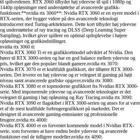
til spilverdenen. RTX 2060 tilbyder høj ydeevne til spil i 1080p og
1440p opløsninger med understøttelse af avancerede grafikk-
funktioner.**nvidia rtx 3060**: Nvidia RTX 3060 er en nyere model i
RTX-serien, der bygger videre på den avancerede teknologi
introduceret med Turing-arkitekturen. Dette kort tilbyder høj ydeevne
og understøttelse af ray tracing og DLSS (Deep Learning Super
Sampling), hvilket giver spillere en optimal spiloplevelse i højere
opløsninger og grafikindstillinger.
nvidia rtx 3060 ti:
Nvidia RTX 3060 Ti er en grafikkortmodel udviklet af Nvidia. Den
hører til RTX 3000-serien og har en god balance mellem ydeevne og
pris, hvilket gør den populær blandt gamere.nvidia rtx 3070:
Nvidia RTX 3070 er et kraftfuldt grafikkort, der tilhører RTX 3000-
serien. Det leverer en høj ydeevne og er velegnet til gaming på højt
niveau samt avancerede grafiske opgaver.nvidia rtx 3080:
Nvidia RTX 3080 er et topmoderne grafikkort fra Nvidias RTX 3000-
serie. Med imponerende ydeevne og avancerede teknologier er det
velegnet til gaming i høj opløsning og Ray Tracing.nvidia rtx 3090:
Nvidia RTX 3090 er flagskibet i RTX 3000-serien og anses for at være
et af de mest kraftfulde forbrugergrafikkort på markedet. Det er
designet til avancerede gaming-entusiaster og professionelle
brugere.nvidia rtx 4000:
Nvidia RTX 4000 er en forventet kommende model i Nvidias RTX-
serie, som forventes at have endnu bedre ydeevne og avancerede
funktioner end de tidligere modeller.nvidia rtx 4090: