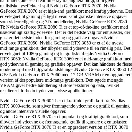
har understøttelse af real-time ray tracing teknologi, som giver
realistiske lyseffekter i spil.Nvidia GeForce RTX 2070: Nvidia
GeForce RTX 2070 er et high-end grafikkort med kraftig ydeevne. Det
er velegnet til gaming på højt niveau samt grafiske intensive opgaver
som videoredigering og 3D-modellering.Nvidia GeForce RTX 2080
Ti: Nvidia GeForce RTX 2080 Ti er et top-of-the-line grafikkort med
usædvanligt kraftig ydeevne. Det er det bedste valg for entusiaster, der
ønsker det bedste inden for gaming og grafiske opgaver.Nvidia
GeForce RTX 3050: Nvidia GeForce RTX 3050 er et af de nyeste
mid-range grafikkort, der tilbyder solid ydeevne til en rimelig pris. Det
er velegnet til 1080p gaming og let grafisk arbejde.Nvidia GeForce
RTX 3060: Nvidia GeForce RTX 3060 er et mid-range grafikkort med
god ydeevne til gaming og grafiske opgaver. Det kan håndtere de fleste
moderne spil med høj grafikindstillinger.Nvidia GeForce RTX 3060 12
GB: Nvidia GeForce RTX 3060 med 12 GB VRAM er en opgraderet
version af det populære mid-range grafikkort. Den øgede mængde
VRAM giver bedre håndtering af store teksturer og data, hvilket
resulterer i forbedret ydeevne i visse applikationer.
Nvidia GeForce RTX 3060 Ti er et kraftfuldt grafikkort fra Nvidias
RTX 3000-serie, som giver fremragende ydeevne og grafik til gaming
og andre intensive visuelle opgaver.
Nvidia GeForce RTX 3070 er et populært og kraftigt grafikkort, som
tilbyder høj ydeevne og fremragende grafik til gamere og entusiaster.
Nvidia GeForce RTX 3070 Ti er en opgraderet version af RTX 3070