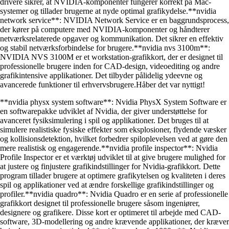
drivere sikrer, at NVIDIA-komponenter fungerer korrekt på Mac-
systemer og tillader brugerne at nyde optimal grafikydelse.**nvidia
network service**: NVIDIA Network Service er en baggrundsprocess,
der kører på computere med NVIDIA-komponenter og håndterer
netværksrelaterede opgaver og kommunikation. Det sikrer en effektiv
og stabil netværksforbindelse for brugere.**nvidia nvs 3100m**:
NVIDIA NVS 3100M er et workstation-grafikkort, der er designet til
professionelle brugere inden for CAD-design, videoediting og andre
grafikintensive applikationer. Det tilbyder pålidelig ydeevne og
avancerede funktioner til erhvervsbrugere.Håber det var nyttigt!
**nvidia physx system software**: Nvidia PhysX System Software er
en softwarepakke udviklet af Nvidia, der giver understøttelse for
avanceret fysiksimulering i spil og applikationer. Det bruges til at
simulere realistiske fysiske effekter som eksplosioner, flydende væsker
og kollisionsdetektion, hvilket forbedrer spiloplevelsen ved at gøre den
mere realistisk og engagerende.**nvidia profile inspector**: Nvidia
Profile Inspector er et værktøj udviklet til at give brugere mulighed for
at justere og finjustere grafikindstillinger for Nvidia-grafikkort. Dette
program tillader brugere at optimere grafikytelsen og kvaliteten i deres
spil og applikationer ved at ændre forskellige grafikindstillinger og
profiler.**nvidia quadro**: Nvidia Quadro er en serie af professionelle
grafikkort designet til professionelle brugere såsom ingeniører,
designere og grafikere. Disse kort er optimeret til arbejde med CAD-
software, 3D-modellering og andre krævende applikationer, der kræver