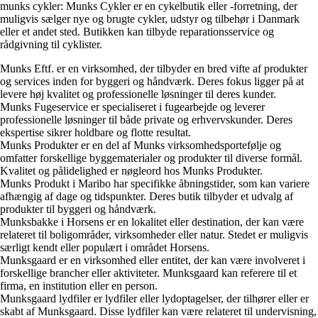
munks cykler: Munks Cykler er en cykelbutik eller -forretning, der
muligvis sælger nye og brugte cykler, udstyr og tilbehør i Danmark
eller et andet sted. Butikken kan tilbyde reparationsservice og
rådgivning til cyklister.
Munks Eftf. er en virksomhed, der tilbyder en bred vifte af produkter
og services inden for byggeri og håndværk. Deres fokus ligger på at
levere høj kvalitet og professionelle løsninger til deres kunder.
Munks Fugeservice er specialiseret i fugearbejde og leverer
professionelle løsninger til både private og erhvervskunder. Deres
ekspertise sikrer holdbare og flotte resultat.
Munks Produkter er en del af Munks virksomhedsportefølje og
omfatter forskellige byggematerialer og produkter til diverse formål.
Kvalitet og pålidelighed er nøgleord hos Munks Produkter.
Munks Produkt i Maribo har specifikke åbningstider, som kan variere
afhængig af dage og tidspunkter. Deres butik tilbyder et udvalg af
produkter til byggeri og håndværk.
Munksbakke i Horsens er en lokalitet eller destination, der kan være
relateret til boligområder, virksomheder eller natur. Stedet er muligvis
særligt kendt eller populært i området Horsens.
Munksgaard er en virksomhed eller entitet, der kan være involveret i
forskellige brancher eller aktiviteter. Munksgaard kan referere til et
firma, en institution eller en person.
Munksgaard lydfiler er lydfiler eller lydoptagelser, der tilhører eller er
skabt af Munksgaard. Disse lydfiler kan være relateret til undervisning,