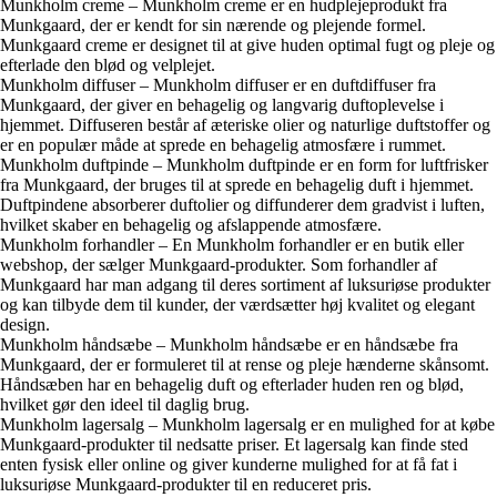
Munkholm creme – Munkholm creme er en hudplejeprodukt fra
Munkgaard, der er kendt for sin nærende og plejende formel.
Munkgaard creme er designet til at give huden optimal fugt og pleje og
efterlade den blød og velplejet.
Munkholm diffuser – Munkholm diffuser er en duftdiffuser fra
Munkgaard, der giver en behagelig og langvarig duftoplevelse i
hjemmet. Diffuseren består af æteriske olier og naturlige duftstoffer og
er en populær måde at sprede en behagelig atmosfære i rummet.
Munkholm duftpinde – Munkholm duftpinde er en form for luftfrisker
fra Munkgaard, der bruges til at sprede en behagelig duft i hjemmet.
Duftpindene absorberer duftolier og diffunderer dem gradvist i luften,
hvilket skaber en behagelig og afslappende atmosfære.
Munkholm forhandler – En Munkholm forhandler er en butik eller
webshop, der sælger Munkgaard-produkter. Som forhandler af
Munkgaard har man adgang til deres sortiment af luksuriøse produkter
og kan tilbyde dem til kunder, der værdsætter høj kvalitet og elegant
design.
Munkholm håndsæbe – Munkholm håndsæbe er en håndsæbe fra
Munkgaard, der er formuleret til at rense og pleje hænderne skånsomt.
Håndsæben har en behagelig duft og efterlader huden ren og blød,
hvilket gør den ideel til daglig brug.
Munkholm lagersalg – Munkholm lagersalg er en mulighed for at købe
Munkgaard-produkter til nedsatte priser. Et lagersalg kan finde sted
enten fysisk eller online og giver kunderne mulighed for at få fat i
luksuriøse Munkgaard-produkter til en reduceret pris.