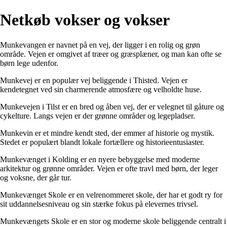
Netkøb vokser og vokser
Munkevangen er navnet på en vej, der ligger i en rolig og grøn
område. Vejen er omgivet af træer og græsplæner, og man kan ofte se
børn lege udenfor.
Munkevej er en populær vej beliggende i Thisted. Vejen er
kendetegnet ved sin charmerende atmosfære og velholdte huse.
Munkevejen i Tilst er en bred og åben vej, der er velegnet til gåture og
cykelture. Langs vejen er der grønne områder og legepladser.
Munkevin er et mindre kendt sted, der emmer af historie og mystik.
Stedet er populært blandt lokale fortællere og historieentusiaster.
Munkevænget i Kolding er en nyere bebyggelse med moderne
arkitektur og grønne områder. Vejen er ofte travl med børn, der leger
og voksne, der går tur.
Munkevænget Skole er en velrenommeret skole, der har et godt ry for
sit uddannelsesniveau og sin stærke fokus på elevernes trivsel.
Munkevængets Skole er en stor og moderne skole beliggende centralt i