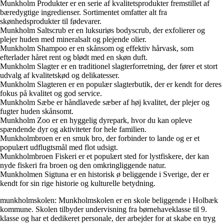
Munkholm Produkter er en serie af kvalitetsprodukter fremstillet af
bæredygtige ingredienser. Sortimentet omfatter alt fra
skønhedsprodukter til fødevarer.
Munkholm Saltscrub er en luksuriøs bodyscrub, der exfolierer og
plejer huden med mineralsalt og plejende olier.
Munkholm Shampoo er en skånsom og effektiv hårvask, som
efterlader håret rent og blødt med en skøn duft.
Munkholm Slagter er en traditionel slagterforretning, der fører et stort
udvalg af kvalitetskød og delikatesser.
Munkholm Slagteren er en populær slagterbutik, der er kendt for deres
fokus på kvalitet og god service.
Munkholm Sæbe er håndlavede sæber af høj kvalitet, der plejer og
fugter huden skånsomt.
Munkholm Zoo er en hyggelig dyrepark, hvor du kan opleve
spændende dyr og aktiviteter for hele familien.
Munkholmbroen er en smuk bro, der forbinder to lande og er et
populært udflugtsmål med flot udsigt.
Munkholmbroen Fiskeri er et populært sted for lystfiskere, der kan
nyde fiskeri fra broen og den omkringliggende natur.
Munkholmen Sigtuna er en historisk ø beliggende i Sverige, der er
kendt for sin rige historie og kulturelle betydning.
munkholmskolen: Munkholmskolen er en skole beliggende i Holbæk
kommune. Skolen tilbyder undervisning fra børnehaveklasse til 9.
klasse og har et dedikeret personale, der arbejder for at skabe en tryg