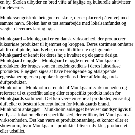
en by. Skolen tilbyder en bred vifte af faglige og kulturelle aktiviteter
for eleverne.
Munkevængetskole betegner en skole, der er placeret på en vej med
samme navn. Skolen har et tæt samarbejde med lokalsamfundet og
vægter elevernes læring højt.
Munkgaard – Munkgaard er en dansk virksomhed, der producerer
luksuriøse produkter til hjemmet og kroppen. Deres sortiment omfatter
alt fra duftpinde, håndsæbe, creme til diffusere og lignende.
Munkgaard er kendt for deres høje kvalitet og elegante design.
Munkgaard e nøgle – Munkgaard e nøgle er en af Munkgaards
produkter, der bruges som en nøgleingrediens i deres luksuriøse
produkter. E nøglen siges at have beroligende og afslappende
egenskaber og er en populær ingrediens i flere af Munkgaards
duftprodukter.
Munkholm – Munkholm er en del af Munkgaard-virksomheden og
refererer til et specifikt anlæg eller et specifikt produkt inden for
Munkgaards sortiment. Det kan være en serie af produkter, en særlig
duft eller et bestemt koncept inden for Munkgaards brand.
Munkholm anlægget – Munkholm anlægget henviser sandsynligvis til
en fysisk lokation eller et specifikt sted, der er tilknyttet Munkgaard-
virksomheden. Det kan være et produktionsanlæg, et kontor eller et
showroom, hvor Munkgaards produkter bliver udviklet, produceret
eller udstillet.