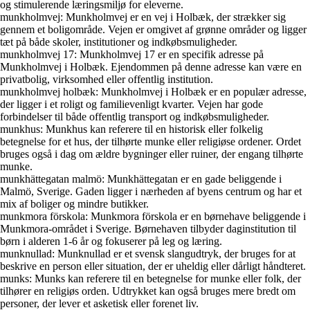
og stimulerende læringsmiljø for eleverne.
munkholmvej: Munkholmvej er en vej i Holbæk, der strækker sig
gennem et boligområde. Vejen er omgivet af grønne områder og ligger
tæt på både skoler, institutioner og indkøbsmuligheder.
munkholmvej 17: Munkholmvej 17 er en specifik adresse på
Munkholmvej i Holbæk. Ejendommen på denne adresse kan være en
privatbolig, virksomhed eller offentlig institution.
munkholmvej holbæk: Munkholmvej i Holbæk er en populær adresse,
der ligger i et roligt og familievenligt kvarter. Vejen har gode
forbindelser til både offentlig transport og indkøbsmuligheder.
munkhus: Munkhus kan referere til en historisk eller folkelig
betegnelse for et hus, der tilhørte munke eller religiøse ordener. Ordet
bruges også i dag om ældre bygninger eller ruiner, der engang tilhørte
munke.
munkhättegatan malmö: Munkhättegatan er en gade beliggende i
Malmö, Sverige. Gaden ligger i nærheden af byens centrum og har et
mix af boliger og mindre butikker.
munkmora förskola: Munkmora förskola er en børnehave beliggende i
Munkmora-området i Sverige. Børnehaven tilbyder daginstitution til
børn i alderen 1-6 år og fokuserer på leg og læring.
munknullad: Munknullad er et svensk slangudtryk, der bruges for at
beskrive en person eller situation, der er uheldig eller dårligt håndteret.
munks: Munks kan referere til en betegnelse for munke eller folk, der
tilhører en religiøs orden. Udtrykket kan også bruges mere bredt om
personer, der lever et asketisk eller forenet liv.