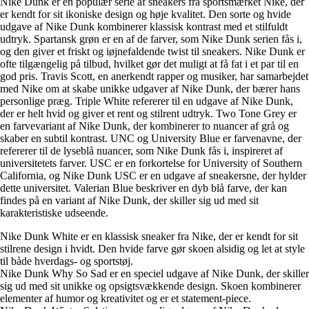
Nike Dunk er en populær serie af sneakers fra sportsmærket Nike, der
er kendt for sit ikoniske design og høje kvalitet. Den sorte og hvide
udgave af Nike Dunk kombinerer klassisk kontrast med et stilfuldt
udtryk. Spartansk grøn er en af de farver, som Nike Dunk serien fås i,
og den giver et friskt og iøjnefaldende twist til sneakers. Nike Dunk er
ofte tilgængelig på tilbud, hvilket gør det muligt at få fat i et par til en
god pris. Travis Scott, en anerkendt rapper og musiker, har samarbejdet
med Nike om at skabe unikke udgaver af Nike Dunk, der bærer hans
personlige præg. Triple White refererer til en udgave af Nike Dunk,
der er helt hvid og giver et rent og stilrent udtryk. Two Tone Grey er
en farvevariant af Nike Dunk, der kombinerer to nuancer af grå og
skaber en subtil kontrast. UNC og University Blue er farvenavne, der
refererer til de lyseblå nuancer, som Nike Dunk fås i, inspireret af
universitetets farver. USC er en forkortelse for University of Southern
California, og Nike Dunk USC er en udgave af sneakersne, der hylder
dette universitet. Valerian Blue beskriver en dyb blå farve, der kan
findes på en variant af Nike Dunk, der skiller sig ud med sit
karakteristiske udseende.
Nike Dunk White er en klassisk sneaker fra Nike, der er kendt for sit
stilrene design i hvidt. Den hvide farve gør skoen alsidig og let at style
til både hverdags- og sportstøj.
Nike Dunk Why So Sad er en speciel udgave af Nike Dunk, der skiller
sig ud med sit unikke og opsigtsvækkende design. Skoen kombinerer
elementer af humor og kreativitet og er et statement-piece.