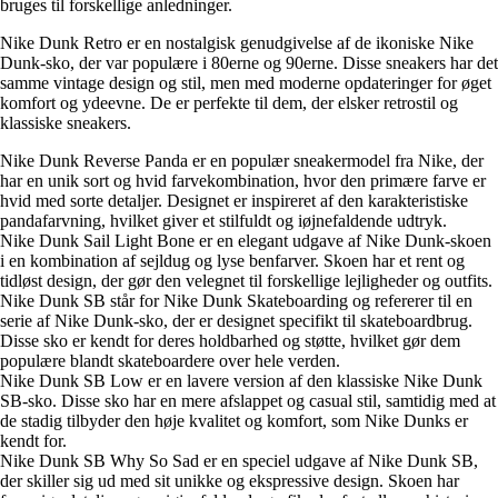
bruges til forskellige anledninger.
Nike Dunk Retro er en nostalgisk genudgivelse af de ikoniske Nike
Dunk-sko, der var populære i 80erne og 90erne. Disse sneakers har det
samme vintage design og stil, men med moderne opdateringer for øget
komfort og ydeevne. De er perfekte til dem, der elsker retrostil og
klassiske sneakers.
Nike Dunk Reverse Panda er en populær sneakermodel fra Nike, der
har en unik sort og hvid farvekombination, hvor den primære farve er
hvid med sorte detaljer. Designet er inspireret af den karakteristiske
pandafarvning, hvilket giver et stilfuldt og iøjnefaldende udtryk.
Nike Dunk Sail Light Bone er en elegant udgave af Nike Dunk-skoen
i en kombination af sejldug og lyse benfarver. Skoen har et rent og
tidløst design, der gør den velegnet til forskellige lejligheder og outfits.
Nike Dunk SB står for Nike Dunk Skateboarding og refererer til en
serie af Nike Dunk-sko, der er designet specifikt til skateboardbrug.
Disse sko er kendt for deres holdbarhed og støtte, hvilket gør dem
populære blandt skateboardere over hele verden.
Nike Dunk SB Low er en lavere version af den klassiske Nike Dunk
SB-sko. Disse sko har en mere afslappet og casual stil, samtidig med at
de stadig tilbyder den høje kvalitet og komfort, som Nike Dunks er
kendt for.
Nike Dunk SB Why So Sad er en speciel udgave af Nike Dunk SB,
der skiller sig ud med sit unikke og ekspressive design. Skoen har