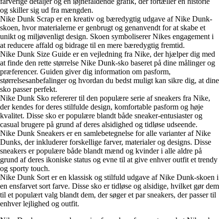
farverige detaljer og en iøjnefaldende grafik, der fortæller en historie
og skiller sig ud fra mængden.
Nike Dunk Scrap er en kreativ og bæredygtig udgave af Nike Dunk-
skoen, hvor materialerne er genbrugt og genanvendt for at skabe et
unikt og miljøvenligt design. Skoen symboliserer Nikes engagement i
at reducere affald og bidrage til en mere bæredygtig fremtid.
Nike Dunk Size Guide er en vejledning fra Nike, der hjælper dig med
at finde den rette størrelse Nike Dunk-sko baseret på dine målinger og
præferencer. Guiden giver dig information om pasform,
størrelsesanbefalinger og hvordan du bedst muligt kan sikre dig, at dine
sko passer perfekt.
Nike Dunk Sko refererer til den populære serie af sneakers fra Nike,
der kendes for deres stilfulde design, komfortable pasform og høje
kvalitet. Disse sko er populære blandt både sneaker-entusiaster og
casual brugere på grund af deres alsidighed og tidløse udseende.
Nike Dunk Sneakers er en samlebetegnelse for alle varianter af Nike
Dunks, der inkluderer forskellige farver, materialer og designs. Disse
sneakers er populære både blandt mænd og kvinder i alle aldre på
grund af deres ikoniske status og evne til at give enhver outfit et trendy
og sporty touch.
Nike Dunk Sort er en klassisk og stilfuld udgave af Nike Dunk-skoen i
en ensfarvet sort farve. Disse sko er tidløse og alsidige, hvilket gør dem
til et populært valg blandt dem, der søger et par sneakers, der passer til
enhver lejlighed og outfit.