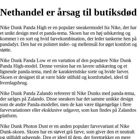
Nethandel er årsag til butiksdød
Nike Dunk Panda High er en populær sneakermodel fra Nike, der har
et unikt design med et panda-tema. Skoen har en høj udskæring og
kommer i en sort og hvid farvekombination, der leder tankerne hen på
pandadyr. Den har en polstret inder- og mellemsål for øget komfort og
støtte.
Nike Dunk Panda Low er en variation af den populære Nike Dunk
Panda High-model. Denne version har en lavere udskæring og et
lignende panda-tema, med de karakteristiske sorte og hvide farver.
Skoen er designet til at være både stilfuld og komfortabel, ideel til
hverdagsbrug.
Nike Dunk Panda Zalando refererer til Nike Dunks med panda-tema,
der sælges på Zalando. Disse sneakers har det samme unikke design
som de andre Panda-modeller, men de kan være tilgængelige i flere
farvevariationer eller eksklusive udgaver, som kun findes på Zalandos
platform.
Nike Dunk Photon Dust er en anden populær farvevariant af Nike
Dunk-skoen. Skoen har en støvet grå farve, som giver den et neutralt
og stilfuldt udseende. Den er ideel til dem, der foretrækker en mere