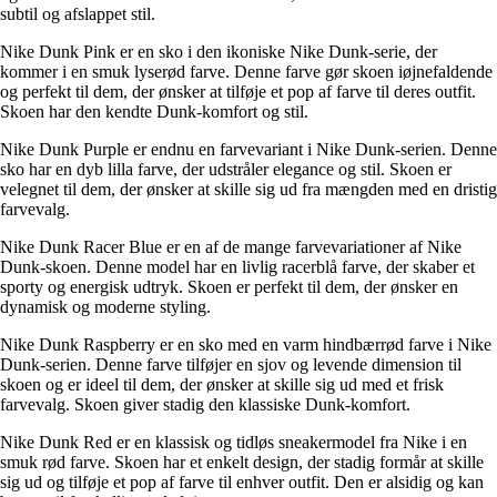
subtil og afslappet stil.
Nike Dunk Pink er en sko i den ikoniske Nike Dunk-serie, der
kommer i en smuk lyserød farve. Denne farve gør skoen iøjnefaldende
og perfekt til dem, der ønsker at tilføje et pop af farve til deres outfit.
Skoen har den kendte Dunk-komfort og stil.
Nike Dunk Purple er endnu en farvevariant i Nike Dunk-serien. Denne
sko har en dyb lilla farve, der udstråler elegance og stil. Skoen er
velegnet til dem, der ønsker at skille sig ud fra mængden med en dristig
farvevalg.
Nike Dunk Racer Blue er en af de mange farvevariationer af Nike
Dunk-skoen. Denne model har en livlig racerblå farve, der skaber et
sporty og energisk udtryk. Skoen er perfekt til dem, der ønsker en
dynamisk og moderne styling.
Nike Dunk Raspberry er en sko med en varm hindbærrød farve i Nike
Dunk-serien. Denne farve tilføjer en sjov og levende dimension til
skoen og er ideel til dem, der ønsker at skille sig ud med et frisk
farvevalg. Skoen giver stadig den klassiske Dunk-komfort.
Nike Dunk Red er en klassisk og tidløs sneakermodel fra Nike i en
smuk rød farve. Skoen har et enkelt design, der stadig formår at skille
sig ud og tilføje et pop af farve til enhver outfit. Den er alsidig og kan