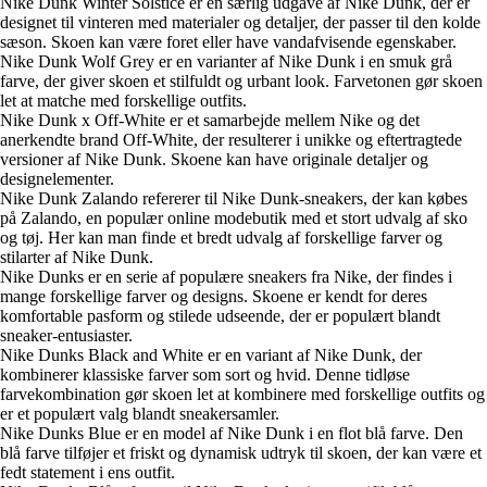
Nike Dunk Winter Solstice er en særlig udgave af Nike Dunk, der er
designet til vinteren med materialer og detaljer, der passer til den kolde
sæson. Skoen kan være foret eller have vandafvisende egenskaber.
Nike Dunk Wolf Grey er en varianter af Nike Dunk i en smuk grå
farve, der giver skoen et stilfuldt og urbant look. Farvetonen gør skoen
let at matche med forskellige outfits.
Nike Dunk x Off-White er et samarbejde mellem Nike og det
anerkendte brand Off-White, der resulterer i unikke og eftertragtede
versioner af Nike Dunk. Skoene kan have originale detaljer og
designelementer.
Nike Dunk Zalando refererer til Nike Dunk-sneakers, der kan købes
på Zalando, en populær online modebutik med et stort udvalg af sko
og tøj. Her kan man finde et bredt udvalg af forskellige farver og
stilarter af Nike Dunk.
Nike Dunks er en serie af populære sneakers fra Nike, der findes i
mange forskellige farver og designs. Skoene er kendt for deres
komfortable pasform og stilede udseende, der er populært blandt
sneaker-entusiaster.
Nike Dunks Black and White er en variant af Nike Dunk, der
kombinerer klassiske farver som sort og hvid. Denne tidløse
farvekombination gør skoen let at kombinere med forskellige outfits og
er et populært valg blandt sneakersamler.
Nike Dunks Blue er en model af Nike Dunk i en flot blå farve. Den
blå farve tilføjer et friskt og dynamisk udtryk til skoen, der kan være et
fedt statement i ens outfit.