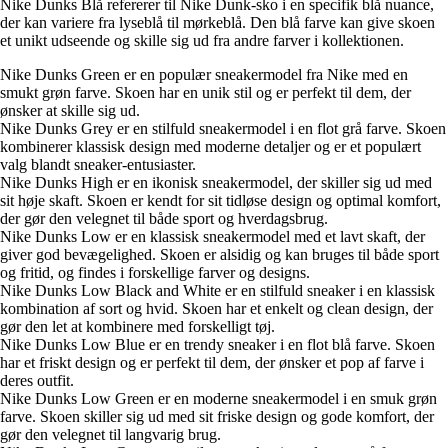
Nike Dunks Blå refererer til Nike Dunk-sko i en specifik blå nuance,
der kan variere fra lyseblå til mørkeblå. Den blå farve kan give skoen
et unikt udseende og skille sig ud fra andre farver i kollektionen.
Nike Dunks Green er en populær sneakermodel fra Nike med en
smukt grøn farve. Skoen har en unik stil og er perfekt til dem, der
ønsker at skille sig ud.
Nike Dunks Grey er en stilfuld sneakermodel i en flot grå farve. Skoen
kombinerer klassisk design med moderne detaljer og er et populært
valg blandt sneaker-entusiaster.
Nike Dunks High er en ikonisk sneakermodel, der skiller sig ud med
sit høje skaft. Skoen er kendt for sit tidløse design og optimal komfort,
der gør den velegnet til både sport og hverdagsbrug.
Nike Dunks Low er en klassisk sneakermodel med et lavt skaft, der
giver god bevægelighed. Skoen er alsidig og kan bruges til både sport
og fritid, og findes i forskellige farver og designs.
Nike Dunks Low Black and White er en stilfuld sneaker i en klassisk
kombination af sort og hvid. Skoen har et enkelt og clean design, der
gør den let at kombinere med forskelligt tøj.
Nike Dunks Low Blue er en trendy sneaker i en flot blå farve. Skoen
har et friskt design og er perfekt til dem, der ønsker et pop af farve i
deres outfit.
Nike Dunks Low Green er en moderne sneakermodel i en smuk grøn
farve. Skoen skiller sig ud med sit friske design og gode komfort, der
gør den velegnet til langvarig brug.