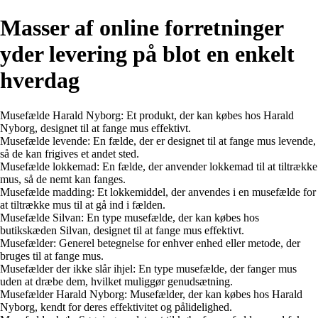
Masser af online forretninger
yder levering på blot en enkelt
hverdag
Musefælde Harald Nyborg: Et produkt, der kan købes hos Harald
Nyborg, designet til at fange mus effektivt.
Musefælde levende: En fælde, der er designet til at fange mus levende,
så de kan frigives et andet sted.
Musefælde lokkemad: En fælde, der anvender lokkemad til at tiltrække
mus, så de nemt kan fanges.
Musefælde madding: Et lokkemiddel, der anvendes i en musefælde for
at tiltrække mus til at gå ind i fælden.
Musefælde Silvan: En type musefælde, der kan købes hos
butikskæden Silvan, designet til at fange mus effektivt.
Musefælder: Generel betegnelse for enhver enhed eller metode, der
bruges til at fange mus.
Musefælder der ikke slår ihjel: En type musefælde, der fanger mus
uden at dræbe dem, hvilket muliggør genudsætning.
Musefælder Harald Nyborg: Musefælder, der kan købes hos Harald
Nyborg, kendt for deres effektivitet og pålidelighed.