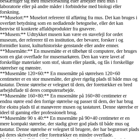
beskæftiger sig med museforskning eller arbejder med mus i
laboratorie eller på andre måder i forbindelse med biologi eller
forskning.
**Muselort:** Muselort refererer til afføring fra mus. Det kan bruges i
overført betydning som en nedladende betegnelse, eller det kan
henvise til konkrete affaldsprodukter fra gnavere.
**Musem:** Udtrykket musem kan være en stavefejl for ordet
museum, der refererer til en institution, der bevarer, forsker i og
formidler kunst, kulturhistoriske genstande eller andre emner.
**Musemåtte:** En musemåtte er et tilbehør til computere, der bruges
som en glat overflade for musemarkøren. Den kan være lavet af
forskellige materialer som stof, skum eller plastik, og fås i forskellige
størrelser og mønstre.
**Musemåtte 120×60:** En musemåtte på størrelsen 120×60
centimeter er en stor musemåtte, der giver rigelig plads til både mus og
tastatur. Denne størrelse er velegnet til dem, der foretrækker en bred
arbejdsflade til deres computerarbejde.
**Musemåtte 160×80:** En musemåtte på 160×80 centimeter er
endnu større end den forrige størrelse og passer til dem, der har brug
for ekstra plads til at manøvrere musen og tastaturet. Denne størrelse er
ideel til gaming eller professionelt brug.
**Musemåtte 90 x 40:** En musemåtte på 90×40 centimeter er en
mere kompakt størrelse, der stadig giver god plads til både mus og
tastatur. Denne størrelse er velegnet til brugere, der har begrænset plads
på deres skrivebord eller foretrækker en mindre overflade.