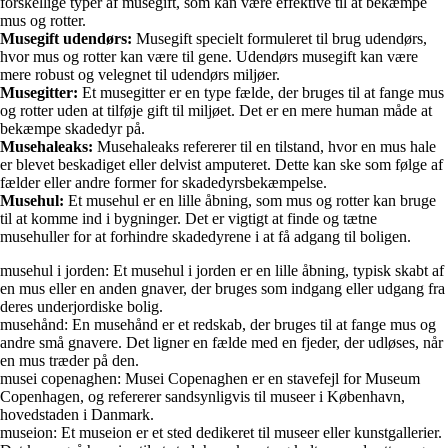
forskellige typer af musegift, som kan være effektive til at bekæmpe
mus og rotter.
Musegift udendørs:
Musegift specielt formuleret til brug udendørs,
hvor mus og rotter kan være til gene. Udendørs musegift kan være
mere robust og velegnet til udendørs miljøer.
Musegitter:
Et musegitter er en type fælde, der bruges til at fange mus
og rotter uden at tilføje gift til miljøet. Det er en mere human måde at
bekæmpe skadedyr på.
Musehaleaks:
Musehaleaks refererer til en tilstand, hvor en mus hale
er blevet beskadiget eller delvist amputeret. Dette kan ske som følge af
fælder eller andre former for skadedyrsbekæmpelse.
Musehul:
Et musehul er en lille åbning, som mus og rotter kan bruge
til at komme ind i bygninger. Det er vigtigt at finde og tætne
musehuller for at forhindre skadedyrene i at få adgang til boligen.
musehul i jorden: Et musehul i jorden er en lille åbning, typisk skabt af
en mus eller en anden gnaver, der bruges som indgang eller udgang fra
deres underjordiske bolig.
musehånd: En musehånd er et redskab, der bruges til at fange mus og
andre små gnavere. Det ligner en fælde med en fjeder, der udløses, når
en mus træder på den.
musei copenaghen: Musei Copenaghen er en stavefejl for Museum
Copenhagen, og refererer sandsynligvis til museer i København,
hovedstaden i Danmark.
museion: Et museion er et sted dedikeret til museer eller kunstgallerier.