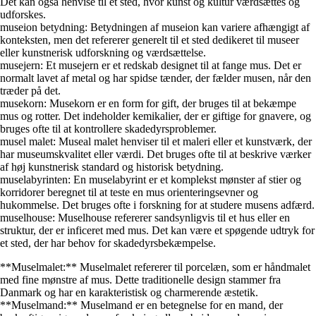
Det kan også henvise til et sted, hvor kunst og kultur værdsættes og
udforskes.
museion betydning: Betydningen af ​​museion kan variere afhængigt af
konteksten, men det refererer generelt til et sted dedikeret til museer
eller kunstnerisk udforskning og værdsættelse.
musejern: Et musejern er et redskab designet til at fange mus. Det er
normalt lavet af metal og har spidse tænder, der fælder musen, når den
træder på det.
musekorn: Musekorn er en form for gift, der bruges til at bekæmpe
mus og rotter. Det indeholder kemikalier, der er giftige for gnavere, og
bruges ofte til at kontrollere skadedyrsproblemer.
musel malet: Museal malet henviser til et maleri eller et kunstværk, der
har museumskvalitet eller værdi. Det bruges ofte til at beskrive værker
af høj kunstnerisk standard og historisk betydning.
muselabyrinten: En muselabyrint er et komplekst mønster af stier og
korridorer beregnet til at teste en mus orienteringsevner og
hukommelse. Det bruges ofte i forskning for at studere musens adfærd.
muselhouse: Muselhouse refererer sandsynligvis til et hus eller en
struktur, der er inficeret med mus. Det kan være et spøgende udtryk for
et sted, der har behov for skadedyrsbekæmpelse.
**Muselmalet:** Muselmalet refererer til porcelæn, som er håndmalet
med fine mønstre af mus. Dette traditionelle design stammer fra
Danmark og har en karakteristisk og charmerende æstetik.
**Muselmand:** Muselmand er en betegnelse for en mand, der