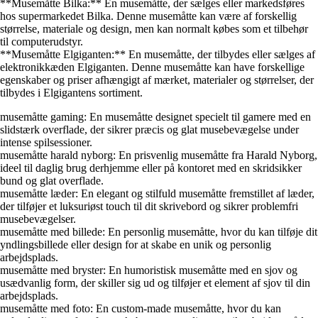
**Musemåtte Bilka:** En musemåtte, der sælges eller markedsføres
hos supermarkedet Bilka. Denne musemåtte kan være af forskellig
størrelse, materiale og design, men kan normalt købes som et tilbehør
til computerudstyr.
**Musemåtte Elgiganten:** En musemåtte, der tilbydes eller sælges af
elektronikkæden Elgiganten. Denne musemåtte kan have forskellige
egenskaber og priser afhængigt af mærket, materialer og størrelser, der
tilbydes i Elgigantens sortiment.
musemåtte gaming: En musemåtte designet specielt til gamere med en
slidstærk overflade, der sikrer præcis og glat musebevægelse under
intense spilsessioner.
musemåtte harald nyborg: En prisvenlig musemåtte fra Harald Nyborg,
ideel til daglig brug derhjemme eller på kontoret med en skridsikker
bund og glat overflade.
musemåtte læder: En elegant og stilfuld musemåtte fremstillet af læder,
der tilføjer et luksuriøst touch til dit skrivebord og sikrer problemfri
musebevægelser.
musemåtte med billede: En personlig musemåtte, hvor du kan tilføje dit
yndlingsbillede eller design for at skabe en unik og personlig
arbejdsplads.
musemåtte med bryster: En humoristisk musemåtte med en sjov og
usædvanlig form, der skiller sig ud og tilføjer et element af sjov til din
arbejdsplads.
musemåtte med foto: En custom-made musemåtte, hvor du kan