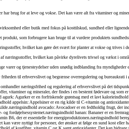
er har brug for at leve og vokse. Det kan være alt fra vitaminer og miner
virksomhed eller butik med fokus på kosttilskud, sundhed eller lignend
 et produkt, som forbrugere kan bruge til at vurdere produktets sundhe
ringsstoffer, hvilket kan gøre det svært for planter at vokse og trives i de
 af næringsstoffer, hvilket kan påvirke dyrelivets trivsel og vækst i områ
bruge varer og tjenesteydelser uden unødig indblanding fra myndigheder e
e friheden til erhvervslivet og begrænse overregulering og bureaukrati 
r omhandler næringsfrihed og regulering af erhvervslivet på det tidspunk
ffer, vitaminer og mineraler, der findes i en bestemt fødevare og som e
ld agurk: Agurker er en forfriskende grøntsag med et lavt kalorieindhol
dhold appelsin: Appelsiner er en rig kilde til C-vitamin og antioxida
ikilde.næringsindhold avocado: Avocadoer er en fedtholdig frugt, der in
te- og fordøjelsessystemet.næringsindhold banan: Bananer er en fremrage
amin B6, der er essentielle for energiproduktionen.næringsindhold bere
t kan være nyttigt for personer, der ønsker at følge en sund kost eller 
dhold af kostfibre, vitamin C og K samt antioxidanter. Det kan bidrage