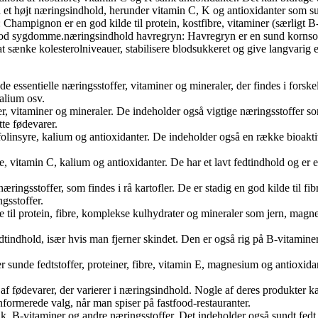
d et højt næringsindhold, herunder vitamin C, K og antioxidanter som 
 Champignon er en god kilde til protein, kostfibre, vitaminer (særligt
od sygdomme.næringsindhold havregryn: Havregryn er en sund kornsort m
ænke kolesterolniveauer, stabilisere blodsukkeret og give langvarig ene
e essentielle næringsstoffer, vitaminer og mineraler, der findes i forskel
kalium osv.
er, vitaminer og mineraler. De indeholder også vigtige næringsstoffer s
te fødevarer.
 folinsyre, kalium og antioxidanter. De indeholder også en række bioakt
e, vitamin C, kalium og antioxidanter. De har et lavt fedtindhold og er en 
næringsstoffer, som findes i rå kartofler. De er stadig en god kilde til
gsstoffer.
 til protein, fibre, komplekse kulhydrater og mineraler som jern, magn
dtindhold, især hvis man fjerner skindet. Den er også rig på B-vitaminer,
unde fedtstoffer, proteiner, fibre, vitamin E, magnesium og antioxidant
fødevarer, der varierer i næringsindhold. Nogle af deres produkter kan
 informerede valg, når man spiser på fastfood-restauranter.
nk, B-vitaminer og andre næringsstoffer. Det indeholder også sundt fed