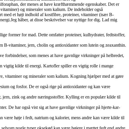
sulforaphan, der menes at have kræfthæmmende egenskaber. Det er
 B-vitaminer) og mineraler som kalium. De indeholder også
ed et højt indhold af kostfibre, proteiner, vitaminer (især B-
rgi.Jeg håber, at disse beskrivelser var nyttige for dig. Lad mig
lige former for mad. Dette omfatter proteiner, kulhydrater, fedtstoffer,
om B-vitaminer, jern, cholin og antioxidanter som lutein og zeaxanthin.
ive forbindelser, som menes at have gavnlige virkninger på helbredet,
vigtig kilde til energi. Kartofler spiller en vigtig rolle i mange
 fibre, vitaminer og mineraler som kalium. Kogning hjælper med at gøre
esium og fosfor. De er også rige på antioxidanter og kan være
 jern, zink og andre næringsstoffer. Kylling er en populær kilde til
er. De har også vist sig at have gavnlige virkninger på hjerte-kar-
 være høje i fedt, natrium og kalorier, mens andre kan være kilde til
t, selvom nogle typer oksekød kan være højere i mættet fedt end andre.