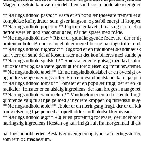
Magert oksekød kan være en del af en sund kost i moderate mængder
**Næringsindhold pasta:** Pasta er en populær fødevare fremstillet a
komplekse kulhydrater, som giver langsom og stabil energi til kroppen. 
**Næringsindhold popcorn:** Popcorn er lavet af majs og er en let og 
derfor være en god snackmulighed, når det spises med måde.
**Næringsindhold ris:** Ris er en grundlæggende fødevare, der er rig på 
proteinindhold. Brune ris indeholder mere fiber og næringsstoffer end 
**Næringsindhold rugbrød:** Rugbrød er en traditionel skandinavisk b
kan være en sund del af kosten, især når det kombineres med sunde p
**Næringsindhold spidskål:** Spidskål er en grøntsag med lavt kalori
antioxidanter og kan være gavnligt for fordøjelsen og immunsystemet
**Næringsindhold tabel:** En næringsindholdstabel er en oversigt over 
og andre vigtige næringsstoffer. En næringsindholdstabel kan hjælpe
**Næringsindhold tomat:** Tomater er en populær frugt, der er en kild
radikaler. Tomater er en alsidig ingrediens, der kan bruges i mange rett
**Næringsindhold vandmelon:** Vandmelon er en forfriskende frugt me
glimrende valg til at hjælpe med at hydrere kroppen og tilfredsstille 
**Næringsindhold æble:** Æbler er en næringsrig frugt, der er en kild
fordøjelsen og hjælpe med at opretholde sundt blodsukkerniveau.
**Næringsindhold æg:** Æg er en proteinrig fødevare, der indeholder e
næringsrig ingrediens i kosten og kan indgå i alt fra morgenmad til af
næringsindhold ærter: Beskriver mængden og typen af næringsstoffer, v
som jern og magnesium.