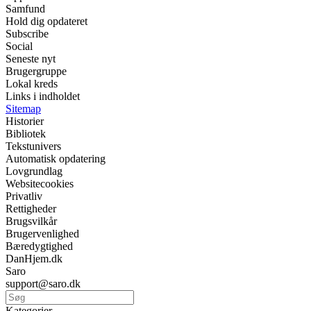
Samfund
Hold dig opdateret
Subscribe
Social
Seneste nyt
Brugergruppe
Lokal kreds
Links i indholdet
Sitemap
Historier
Bibliotek
Tekstunivers
Automatisk opdatering
Lovgrundlag
Websitecookies
Privatliv
Rettigheder
Brugsvilkår
Brugervenlighed
Bæredygtighed
DanHjem.dk
Saro
support@saro.dk
Kategorier