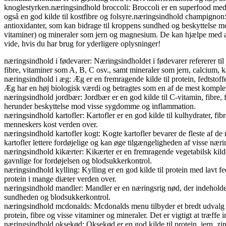
knoglestyrken.næringsindhold broccoli: Broccoli er en superfood me
også en god kilde til kostfibre og folsyre.næringsindhold champignon:
antioxidanter, som kan bidrage til kroppens sundhed og beskyttelse m
vitaminer) og mineraler som jern og magnesium. De kan hjælpe med at s
vide, hvis du har brug for yderligere oplysninger!
næringsindhold i fødevarer: Næringsindholdet i fødevarer refererer til d
fibre, vitaminer som A, B, C osv., samt mineraler som jern, calcium, 
næringsindhold i æg: Æg er en fremragende kilde til protein, fedtstoff
Æg har en høj biologisk værdi og betragtes som en af de mest komplet
næringsindhold jordbær: Jordbær er en god kilde til C-vitamin, fibre,
herunder beskyttelse mod visse sygdomme og inflammation.
næringsindhold kartofler: Kartofler er en god kilde til kulhydrater, fibr
menneskers kost verden over.
næringsindhold kartofler kogt: Kogte kartofler bevarer de fleste af de 
kartofler lettere fordøjelige og kan øge tilgængeligheden af visse nærin
næringsindhold kikærter: Kikærter er en fremragende vegetabilsk kilde
gavnlige for fordøjelsen og blodsukkerkontrol.
næringsindhold kylling: Kylling er en god kilde til protein med lavt fe
protein i mange diæter verden over.
næringsindhold mandler: Mandler er en næringsrig nød, der indeholder s
sundheden og blodsukkerkontrol.
næringsindhold mcdonalds: Mcdonalds menu tilbyder et bredt udvalg af 
protein, fibre og visse vitaminer og mineraler. Det er vigtigt at træffe
næringsindhold oksekød: Oksekød er en god kilde til protein, jern, zi