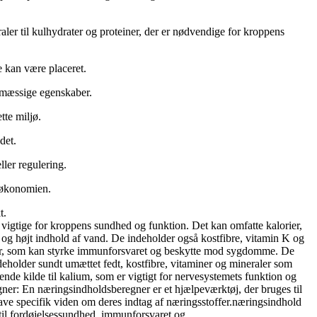
aler til kulhydrater og proteiner, der er nødvendige for kroppens
e kan være placeret.
dsmæssige egenskaber.
tte miljø.
det.
ller regulering.
i økonomien.
t.
r vigtige for kroppens sundhed og funktion. Det kan omfatte kalorier,
d og højt indhold af vand. De indeholder også kostfibre, vitamin K og
nter, som kan styrke immunforsvaret og beskytte mod sygdomme. De
deholder sundt umættet fedt, kostfibre, vitaminer og mineraler som
nde kilde til kalium, som er vigtigt for nervesystemets funktion og
gner: En næringsindholdsberegner er et hjælpeværktøj, der bruges til
have specifik viden om deres indtag af næringsstoffer.næringsindhold
 til fordøjelsessundhed, immunforsvaret og