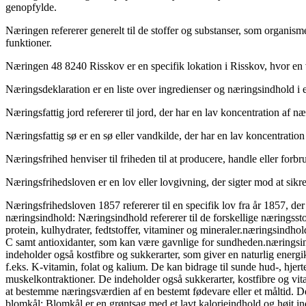
genopfylde.
Næringen refererer generelt til de stoffer og substanser, som organism
funktioner.
Næringen 48 8240 Risskov er en specifik lokation i Risskov, hvor en 
Næringsdeklaration er en liste over ingredienser og næringsindhold i
Næringsfattig jord refererer til jord, der har en lav koncentration af næ
Næringsfattig sø er en sø eller vandkilde, der har en lav koncentration
Næringsfrihed henviser til friheden til at producere, handle eller for
Næringsfrihedsloven er en lov eller lovgivning, der sigter mod at sikr
Næringsfrihedsloven 1857 refererer til en specifik lov fra år 1857, de
næringsindhold: Næringsindhold refererer til de forskellige næringssto
protein, kulhydrater, fedtstoffer, vitaminer og mineraler.næringsindho
C samt antioxidanter, som kan være gavnlige for sundheden.næringsin
indeholder også kostfibre og sukkerarter, som giver en naturlig energ
f.eks. K-vitamin, folat og kalium. De kan bidrage til sunde hud-, hjer
muskelkontraktioner. De indeholder også sukkerarter, kostfibre og vit
at bestemme næringsværdien af en bestemt fødevare eller et måltid. De
blomkål: Blomkål er en grøntsag med et lavt kalorieindhold og højt in