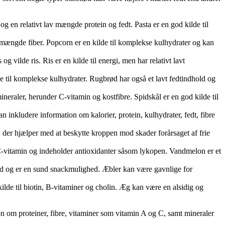
en relativt lav mængde protein og fedt. Pasta er en god kilde til
s mængde fiber. Popcorn er en kilde til komplekse kulhydrater og kan
 vilde ris. Ris er en kilde til energi, men har relativt lavt
e til komplekse kulhydrater. Rugbrød har også et lavt fedtindhold og
eraler, herunder C-vitamin og kostfibre. Spidskål er en god kilde til
 inkludere information om kalorier, protein, kulhydrater, fedt, fibre
 der hjælper med at beskytte kroppen mod skader forårsaget af frie
C-vitamin og indeholder antioxidanter såsom lykopen. Vandmelon er et
hold og er en sund snackmulighed. Æbler kan være gavnlige for
lde til biotin, B-vitaminer og cholin. Æg kan være en alsidig og
on om proteiner, fibre, vitaminer som vitamin A og C, samt mineraler