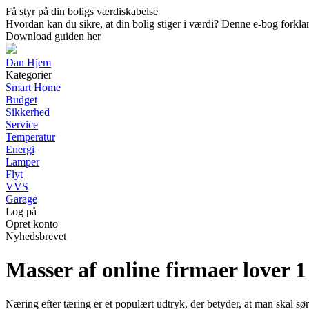
Få styr på din boligs værdiskabelse
Hvordan kan du sikre, at din bolig stiger i værdi? Denne e-bog forklar
Download guiden her
Dan Hjem
Kategorier
Smart Home
Budget
Sikkerhed
Service
Temperatur
Energi
Lamper
Flyt
VVS
Garage
Log på
Opret konto
Nyhedsbrevet
Masser af online firmaer lover 1
Næring efter tæring er et populært udtryk, der betyder, at man skal sø