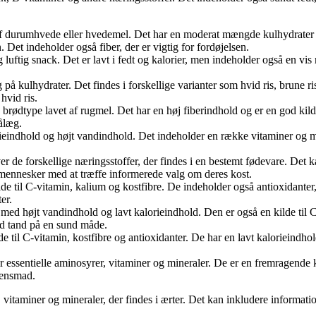
.
f durumhvede eller hvedemel. Det har en moderat mængde kulhydrater og 
Det indeholder også fiber, der er vigtig for fordøjelsen.
luftig snack. Det er lavt i fedt og kalorier, men indeholder også en vi
kulhydrater. Det findes i forskellige varianter som hvid ris, brune ris og
hvid ris.
rødtype lavet af rugmel. Det har en høj fiberindhold og er en god kild
ålæg.
eindhold og højt vandindhold. Det indeholder en række vitaminer og min
.
de forskellige næringsstoffer, der findes i en bestemt fødevare. Det kan
 mennesker med at træffe informerede valg om deres kost.
e til C-vitamin, kalium og kostfibre. De indeholder også antioxidanter,
er.
d højt vandindhold og lavt kalorieindhold. Den er også en kilde til 
sød tand på en sund måde.
e til C-vitamin, kostfibre og antioxidanter. De har en lavt kalorieind
ssentielle aminosyrer, vitaminer og mineraler. De er en fremragende ki
tensmad.
itaminer og mineraler, der findes i ærter. Det kan inkludere informati