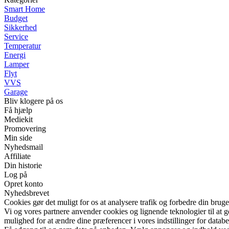
Smart Home
Budget
Sikkerhed
Service
Temperatur
Energi
Lamper
Flyt
VVS
Garage
Bliv klogere på os
Få hjælp
Mediekit
Promovering
Min side
Nyhedsmail
Affiliate
Din historie
Log på
Opret konto
Nyhedsbrevet
Cookies gør det muligt for os at analysere trafik og forbedre din bruge
Vi og vores partnere anvender cookies og lignende teknologier til at
mulighed for at ændre dine præferencer i vores indstillinger for databe