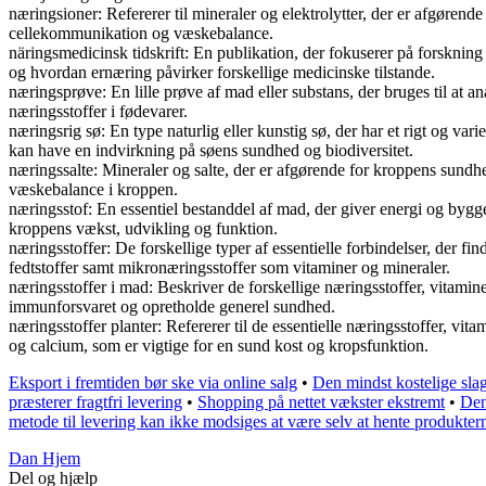
næringsioner: Refererer til mineraler og elektrolytter, der er afgøre
cellekommunikation og væskebalance.
näringsmedicinsk tidskrift: En publikation, der fokuserer på forskni
og hvordan ernæring påvirker forskellige medicinske tilstande.
næringsprøve: En lille prøve af mad eller substans, der bruges til at 
næringsstoffer i fødevarer.
næringsrig sø: En type naturlig eller kunstig sø, der har et rigt og va
kan have en indvirkning på søens sundhed og biodiversitet.
næringssalte: Mineraler og salte, der er afgørende for kroppens sundhe
væskebalance i kroppen.
næringsstof: En essentiel bestanddel af mad, der giver energi og bygges
kroppens vækst, udvikling og funktion.
næringsstoffer: De forskellige typer af essentielle forbindelser, der
fedtstoffer samt mikronæringsstoffer som vitaminer og mineraler.
næringsstoffer i mad: Beskriver de forskellige næringsstoffer, vitaminer
immunforsvaret og opretholde generel sundhed.
næringsstoffer planter: Refererer til de essentielle næringsstoffer, vi
og calcium, som er vigtige for en sund kost og kropsfunktion.
Eksport i fremtiden bør ske via online salg
•
Den mindst kostelige slag
præsterer fragtfri levering
•
Shopping på nettet vækster ekstremt
•
Den
metode til levering kan ikke modsiges at være selv at hente produkter
Dan Hjem
Del og hjælp