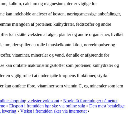
rium, kalium, calcium og magnesium, der er vigtige for
erne kan indeholde analyser af kosten, næringsmæssige anbefalinger,
estemme mængden af proteiner, kulhydrater, fedtstoffer og andre
ffer kan støtte væksten af alger, planter og andre organismer, hvilket
lcium, der spiller en rolle i muskelkontraktion, nerveimpulser og
toffer, vitaminer, mineraler og vand, der alle er afgørende for
isse kan omfatte makronæringsstoffer som proteiner, kulhydrater og
er en vigtig rolle i at understøtte kroppens funktioner, styrke
offer kan omfatte fibre, vitaminer som vitamin C, og mineraler som jern
nline shopping vækster voldsomt
•
Nogle få forretninger på nettet
rne
•
Eksport i fremtiden bør ske via online salg
•
Den mest betalelige
g levering
•
Vækst i fremtiden sker via internettet
•