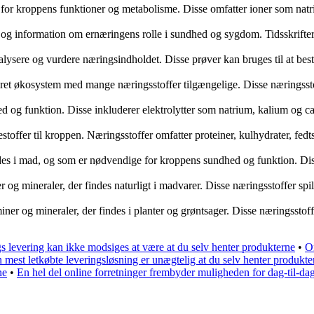
nde for kroppens funktioner og metabolisme. Disse omfatter ioner som nat
ng og information om ernæringens rolle i sundhed og sygdom. Tidsskrift
analysere og vurdere næringsindholdet. Disse prøver kan bruges til at b
rieret økosystem med mange næringsstoffer tilgængelige. Disse næringssto
d og funktion. Disse inkluderer elektrolytter som natrium, kalium og ca
toffer til kroppen. Næringsstoffer omfatter proteiner, kulhydrater, fedts
 findes i mad, og som er nødvendige for kroppens sundhed og funktion. D
 og mineraler, der findes naturligt i madvarer. Disse næringsstoffer spill
taminer og mineraler, der findes i planter og grøntsager. Disse næringsst
s levering kan ikke modsiges at være at du selv henter produkterne
•
O
 mest letkøbte leveringsløsning er unægtelig at du selv henter produkte
ne
•
En hel del online forretninger frembyder muligheden for dag-til-da