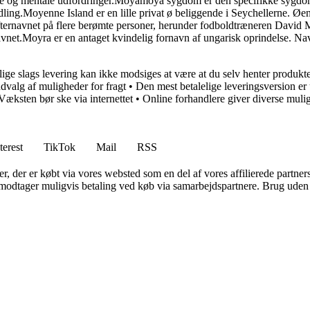
og mentale udfordringer.Moyamoya sygdom er den specifikke sygdomstil
ing.Moyenne Island er en lille privat ø beliggende i Seychellerne. Øen e
efternavnet på flere berømte personer, herunder fodboldtræneren David 
navnet.Moyra er en antaget kvindelig fornavn af ungarisk oprindelse. Na
ige slags levering kan ikke modsiges at være at du selv henter produkt
udvalg af muligheder for fragt
•
Den mest betalelige leveringsversion er 
Væksten bør ske via internettet
•
Online forhandlere giver diverse mulig
terest
TikTok
Mail
RSS
ter, der er købt via vores websted som en del af vores affilierede partne
tager muligvis betaling ved køb via samarbejdspartnere. Brug uden till