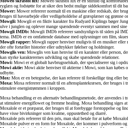
Moweo skråstol lux:
Moweo skråstol lux er en stilfuld og komfortabel skr
ryglæn og fodstøtte for at sikre den bedst mulige siddekomfort til dit ba
Mower:
Mower refererer normalt til en maskine eller redskab, der bruge
bruges til havearbejde eller vedligeholdelse af græsplæner og grønne o
Mowgli:
Mowgli er en fiktiv karakter fra Rudyard Kiplings bøger Jung
ulve i junglen og oplever mange spændende eventyr sammen med sine
Mowgli IMDb:
Mowgli IMDb refererer sandsynligvis til siden på IMDb 
tema. IMDb er en omfattende database med oplysninger om film, skuesp
Mowgli rapper:
Mowgli rapper henviser muligvis til en musiker eller 
der ofte fortæller historier eller udtrykker følelser og holdninger.
Mowglis ven:
Mowglis ven kan henvise til en karakter eller person, de
kan styrke karakterernes udvikling og skabe spændende relationer.
Mowi:
Mowi er et globalt havbrugsselskab, der specialiserer sig i opdræ
Mowi aktie:
Mowi aktie henviser til aktierne i Mowi, som kan købes og
udbytte.
Mox:
Mox er en betegnelse, der kan referere til forskellige ting eller 
Moxa:
Moxa refererer normalt til en aftensplantekræsen, der bruges i 
stimulere energistrømmen i kroppen.
Moxa behandling er en alternativ behandlingsmetode, der anvendes i tra
at stimulere energiflowet og fremme healing. Moxa behandling siges at
Moxalole er et præparat, der bruges til at forebygge forstoppelse og li
have visse bivirkninger som kvalme, oppustethed og diarré.
Moxalole pris refererer til den pris, man skal betale for at købe Moxal
Moxalole pulver er en form for Moxalole, der kommer i pulverform og sk