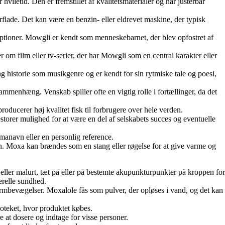
 hviletid. Den er fremstillet af kvalitetsmaterialer og har justerbar
erflade. Det kan være en benzin- eller eldrevet maskine, der typisk
ptioner. Mowgli er kendt som menneskebarnet, der blev opfostret af
m film eller tv-serier, der har Mowgli som en central karakter eller
 historie som musikgenre og er kendt for sin rytmiske tale og poesi,
mmenhæng. Venskab spiller ofte en vigtig rolle i fortællinger, da det
oducerer høj kvalitet fisk til forbrugere over hele verden.
torer mulighed for at være en del af selskabets succes og eventuelle
rmanavn eller en personlig reference.
en. Moxa kan brændes som en stang eller røgelse for at give varme og
eller malurt, tæt på eller på bestemte akupunkturpunkter på kroppen for
erelle sundhed.
tarmbevægelser. Moxalole fås som pulver, der opløses i vand, og det kan
poteket, hvor produktet købes.
at dosere og indtage for visse personer.