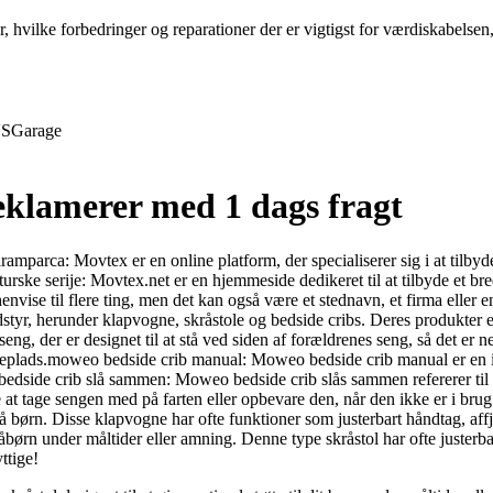
r, hvilke forbedringer og reparationer der er vigtigst for værdiskabelse
S
Garage
reklamerer med 1 dags fragt
amparca: Movtex er en online platform, der specialiserer sig i at tilbyde
ske serije: Movtex.net er en hjemmeside dedikeret til at tilbyde et bredt 
se til flere ting, men det kan også være et stednavn, et firma eller en
r, herunder klapvogne, skråstole og bedside cribs. Deres produkter er
, der er designet til at stå ved siden af forældrenes seng, så det er n
soveplads.moweo bedside crib manual: Moweo bedside crib manual er en 
edside crib slå sammen: Moweo bedside crib slås sammen refererer til 
dre at tage sengen med på farten eller opbevare den, når den ikke er i
 små børn. Disse klapvogne har ofte funktioner som justerbart håndtag, a
småbørn under måltider eller amning. Denne type skråstol har ofte juster
ttige!