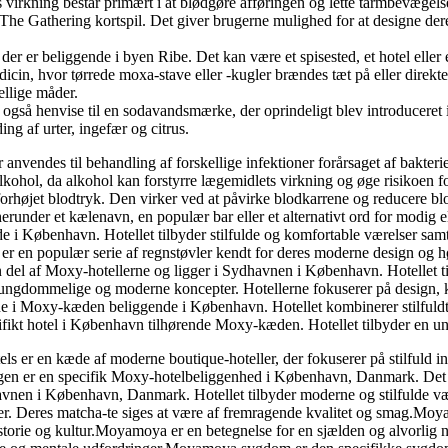
irkning består primært i at blødgøre afføringen og lette tarmbevægelser
: The Gathering kortspil. Det giver brugerne mulighed for at designe de
 der er beliggende i byen Ribe. Det kan være et spisested, et hotel elle
icin, hvor tørrede moxa-stave eller -kugler brændes tæt på eller direk
ellige måder.
n også henvise til en sodavandsmærke, der oprindeligt blev introduceret i 
g af urter, ingefær og citrus.
anvendes til behandling af forskellige infektioner forårsaget af bakteri
ohol, da alkohol kan forstyrre lægemidlets virkning og øge risikoen fo
orhøjet blodtryk. Den virker ved at påvirke blodkarrene og reducere bl
erunder et kælenavn, en populær bar eller et alternativt ord for modig e
København. Hotellet tilbyder stilfulde og komfortable værelser samt for
n populær serie af regnstøvler kendt for deres moderne design og høje
 af Moxy-hotellerne og ligger i Sydhavnen i København. Hotellet tilby
 ungdommelige og moderne koncepter. Hotellerne fokuserer på design, 
 i Moxy-kæden beliggende i København. Hotellet kombinerer stilfuldt 
fikt hotel i København tilhørende Moxy-kæden. Hotellet tilbyder en uni
ls er en kæde af moderne boutique-hoteller, der fokuserer på stilfuld in
gen er en specifik Moxy-hotelbeliggenhed i København, Danmark. Det er
en i København, Danmark. Hotellet tilbyder moderne og stilfulde vær
kter. Deres matcha-te siges at være af fremragende kvalitet og smag.Moya
torie og kultur.Moyamoya er en betegnelse for en sjælden og alvorlig neu