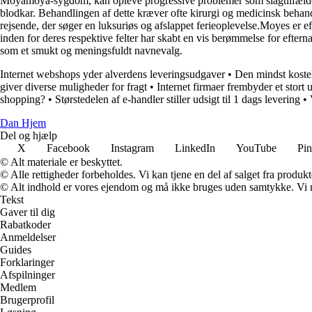
Moyamoya-sygdom, kan opleve progressive problemer som slagtilfælde 
blodkar. Behandlingen af dette kræver ofte kirurgi og medicinsk behandl
rejsende, der søger en luksuriøs og afslappet ferieoplevelse.Moyes er 
inden for deres respektive felter har skabt en vis berømmelse for efter
som et smukt og meningsfuldt navnevalg.
Internet webshops yder alverdens leveringsudgaver
•
Den mindst kostel
giver diverse muligheder for fragt
•
Internet firmaer frembyder et stort 
shopping?
•
Størstedelen af e-handler stiller udsigt til 1 dags levering
•
Dan Hjem
Del og hjælp
X
Facebook
Instagram
LinkedIn
YouTube
Pin
© Alt materiale er beskyttet.
© Alle rettigheder forbeholdes. Vi kan tjene en del af salget fra produk
© Alt indhold er vores ejendom og må ikke bruges uden samtykke. Vi mod
Tekst
Gaver til dig
Rabatkoder
Anmeldelser
Guides
Forklaringer
Afspilninger
Medlem
Brugerprofil