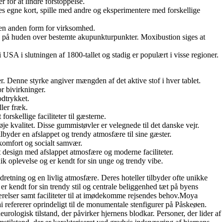
 for at lindre forstoppelse.
res egne kort, spille med andre og eksperimentere med forskellige
r en anden form for virksomhed.
te på huden over bestemte akupunkturpunkter. Moxibustion siges at
USA i slutningen af ​​1800-tallet og stadig er populært i visse regioner.
er. Denne styrke angiver mængden af det aktive stof i hver tablet.
r bivirkninger.
odtrykket.
ller fræk.
skellige faciliteter til gæsterne.
 kvalitet. Disse gummistøvler er velegnede til det danske vejr.
der en afslappet og trendy atmosfære til sine gæster.
komfort og socialt samvær.
design med afslappet atmosfære og moderne faciliteter.
k oplevelse og er kendt for sin unge og trendy vibe.
dretning og en livlig atmosfære. Deres hoteller tilbyder ofte unikke
 kendt for sin trendy stil og centrale beliggenhed tæt på byens
elser samt faciliteter til at imødekomme rejsendes behov.Moya
i refererer oprindeligt til de monumentale stenfigurer på Påskeøen.
rologisk tilstand, der påvirker hjernens blodkar. Personer, der lider af