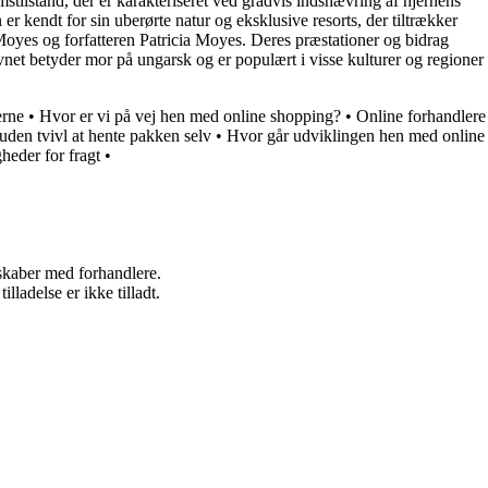
stand, der er karakteriseret ved gradvis indsnævring af hjernens
r kendt for sin uberørte natur og eksklusive resorts, der tiltrækker
Moyes og forfatteren Patricia Moyes. Deres præstationer og bidrag
vnet betyder mor på ungarsk og er populært i visse kulturer og regioner
erne
•
Hvor er vi på vej hen med online shopping?
•
Online forhandlere
uden tvivl at hente pakken selv
•
Hvor går udviklingen hen med online
heder for fragt
•
rskaber med forhandlere.
adelse er ikke tilladt.