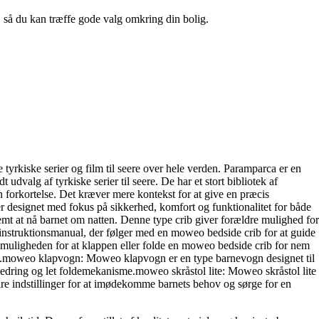
n, så du kan træffe gode valg omkring din bolig.
 tyrkiske serier og film til seere over hele verden. Paramparca er en
udvalg af tyrkiske serier til seere. De har et stort bibliotek af
 forkortelse. Det kræver mere kontekst for at give en præcis
 designet med fokus på sikkerhed, komfort og funktionalitet for både
emt at nå barnet om natten. Denne type crib giver forældre mulighed for
instruktionsmanual, der følger med en moweo bedside crib for at guide
muligheden for at klappen eller folde en moweo bedside crib for nem
 brug.moweo klapvogn: Moweo klapvogn er en type barnevogn designet til
ffjedring og let foldemekanisme.moweo skråstol lite: Moweo skråstol lite
bare indstillinger for at imødekomme barnets behov og sørge for en