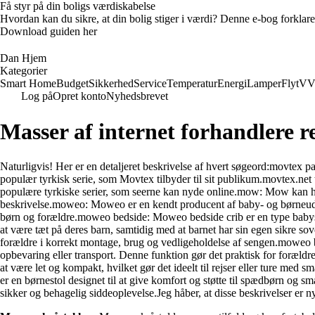
Få styr på din boligs værdiskabelse
Hvordan kan du sikre, at din bolig stiger i værdi? Denne e-bog forklare
Download guiden her
Dan Hjem
Kategorier
Smart Home
Budget
Sikkerhed
Service
Temperatur
Energi
Lamper
Flyt
VV
Log på
Opret konto
Nyhedsbrevet
Masser af internet forhandlere 
Naturligvis! Her er en detaljeret beskrivelse af hvert søgeord:movtex par
populær tyrkisk serie, som Movtex tilbyder til sit publikum.movtex.net tur
populære tyrkiske serier, som seerne kan nyde online.mow: Mow kan henvi
beskrivelse.moweo: Moweo er en kendt producent af baby- og børneudsty
børn og forældre.moweo bedside: Moweo bedside crib er en type babyseng
at være tæt på deres barn, samtidig med at barnet har sin egen sikre 
forældre i korrekt montage, brug og vedligeholdelse af sengen.moweo b
opbevaring eller transport. Denne funktion gør det praktisk for foræl
at være let og kompakt, hvilket gør det ideelt til rejser eller ture med
er en børnestol designet til at give komfort og støtte til spædbørn og 
sikker og behagelig siddeoplevelse.Jeg håber, at disse beskrivelser er ny