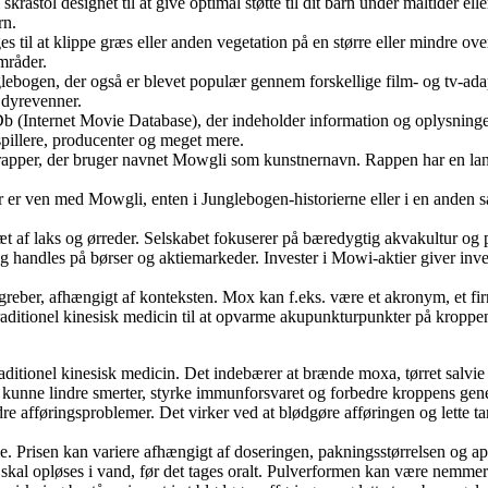
åstol designet til at give optimal støtte til dit barn under måltider eller
rn.
s til at klippe græs eller anden vegetation på en større eller mindre ov
mråder.
lebogen, der også er blevet populær gennem forskellige film- og tv-ada
 dyrevenner.
(Internet Movie Database), der indeholder information og oplysninger o
illere, producenter og meget mere.
rapper, der bruger navnet Mowgli som kunstnernavn. Rappen har en lang
r er ven med Mowgli, enten i Junglebogen-historierne eller i en anden sa
t af laks og ørreder. Selskabet fokuserer på bæredygtig akvakultur og pr
 handles på børser og aktiemarkeder. Invester i Mowi-aktier giver inves
begreber, afhængigt af konteksten. Mox kan f.eks. være et akronym, et fi
traditionel kinesisk medicin til at opvarme akupunkturpunkter på kropp
ditionel kinesisk medicin. Det indebærer at brænde moxa, tørret salvie 
 kunne lindre smerter, styrke immunforsvaret og forbedre kroppens gen
ndre afføringsproblemer. Det virker ved at blødgøre afføringen og lette 
ole. Prisen kan variere afhængigt af doseringen, pakningsstørrelsen og a
al opløses i vand, før det tages oralt. Pulverformen kan være nemmere 