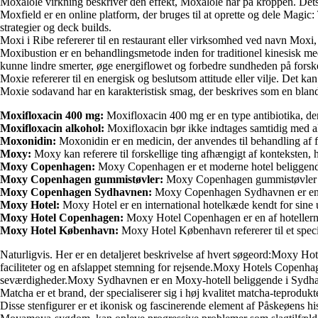
Moxalole virkning beskriver den effekt, Moxalole har på kroppen. Dets v
Moxfield er en online platform, der bruges til at oprette og dele Magic
strategier og deck builds.
Moxi i Ribe refererer til en restaurant eller virksomhed ved navn Moxi,
Moxibustion er en behandlingsmetode inden for traditionel kinesisk med
kunne lindre smerter, øge energiflowet og forbedre sundheden på forsk
Moxie refererer til en energisk og beslutsom attitude eller vilje. Det ka
Moxie sodavand har en karakteristisk smag, der beskrives som en blandin
Moxifloxacin 400 mg:
Moxifloxacin 400 mg er en type antibiotika, der 
Moxifloxacin alkohol:
Moxifloxacin bør ikke indtages samtidig med alk
Moxonidin:
Moxonidin er en medicin, der anvendes til behandling af f
Moxy:
Moxy kan referere til forskellige ting afhængigt af konteksten, h
Moxy Copenhagen:
Moxy Copenhagen er et moderne hotel beliggende i 
Moxy Copenhagen gummistøvler:
Moxy Copenhagen gummistøvler er e
Moxy Copenhagen Sydhavnen:
Moxy Copenhagen Sydhavnen er en del
Moxy Hotel:
Moxy Hotel er en international hotelkæde kendt for sine
Moxy Hotel Copenhagen:
Moxy Hotel Copenhagen er en af hotellerne
Moxy Hotel København:
Moxy Hotel København refererer til et speci
Naturligvis. Her er en detaljeret beskrivelse af hvert søgeord:Moxy Hote
faciliteter og en afslappet stemning for rejsende.Moxy Hotels Copenha
seværdigheder.Moxy Sydhavnen er en Moxy-hotell beliggende i Sydhavn
Matcha er et brand, der specialiserer sig i høj kvalitet matcha-teprodu
Disse stenfigurer er et ikonisk og fascinerende element af Påskeøens his