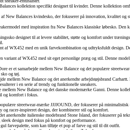
t sneaker-entusiaster.
s kollektion specifikt designet til kvinder. Denne kollektion omfatte
w Balances kvindesko, der fokuserer på innovation, kvalitet og stil.
model med inspiration fra New Balances klassiske løbesko. Den komb
 designet til at levere stabilitet, støtte og komfort under træningsse
l.
WX452 med en unik farvekombination og udtryksfuldt design. Denne 
nt af WX452 med sit eget personlige præg og stil. Denne model komb
er et samarbejde mellem New Balance og det populære streetwear-bra
 sko og tøj.
jde mellem New Balance og det anerkendte arbejdstøjsbrand Carhartt.
ulterer i en serie af trendy og funktionelle sneakers.
e mellem New Balance og det danske modemærke Ganni. Denne kollek
il og komfort i fokus.
populære streetwear-mærke JJJJOUND, der fokuserer på minimalistisk d
y og racer-inspireret design, der kombinerer stil og komfort.
t anerkendte italienske modebrand Stone Island, der fokuserer på tekni
 sleek design med fokus på komfort og performance.
farvepalette, som kan tilføje et pop af farve og stil til dit outfit.