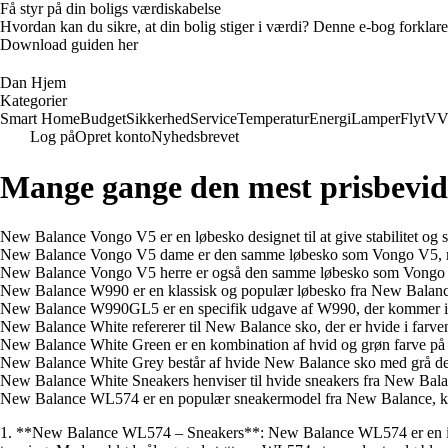
Få styr på din boligs værdiskabelse
Hvordan kan du sikre, at din bolig stiger i værdi? Denne e-bog forklare
Download guiden her
Dan Hjem
Kategorier
Smart Home
Budget
Sikkerhed
Service
Temperatur
Energi
Lamper
Flyt
VV
Log på
Opret konto
Nyhedsbrevet
Mange gange den mest prisbevid
New Balance Vongo V5 er en løbesko designet til at give stabilitet og 
New Balance Vongo V5 dame er den samme løbesko som Vongo V5, men des
New Balance Vongo V5 herre er også den samme løbesko som Vongo V5
New Balance W990 er en klassisk og populær løbesko fra New Balance, k
New Balance W990GL5 er en specifik udgave af W990, der kommer i en 
New Balance White refererer til New Balance sko, der er hvide i farven
New Balance White Green er en kombination af hvid og grøn farve på New
New Balance White Grey består af hvide New Balance sko med grå detalje
New Balance White Sneakers henviser til hvide sneakers fra New Balanc
New Balance WL574 er en populær sneakermodel fra New Balance, kendt 
1. **New Balance WL574 – Sneakers**: New Balance WL574 er en ikonis