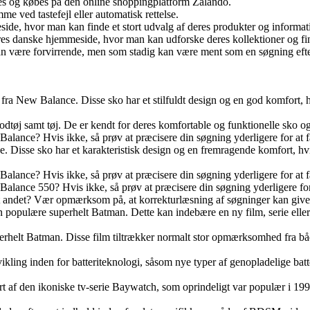
des og købes på den online shoppingplatform Zalando.
 ved tastefejl eller automatisk rettelse.
ide, hvor man kan finde et stort udvalg af deres produkter og informa
deres danske hjemmeside, hvor man kan udforske deres kollektioner og f
an være forvirrende, men som stadig kan være ment som en søgning efte
o fra New Balance. Disse sko har et stilfuldt design og en god komfort,
dtøj samt tøj. De er kendt for deres komfortable og funktionelle sko o
 Balance? Hvis ikke, så prøv at præcisere din søgning yderligere for at 
 Disse sko har et karakteristisk design og en fremragende komfort, hvil
 Balance? Hvis ikke, så prøv at præcisere din søgning yderligere for at 
 Balance 550? Hvis ikke, så prøv at præcisere din søgning yderligere fo
get andet? Vær opmærksom på, at korrekturlæsning af søgninger kan give
populære superhelt Batman. Dette kan indebære en ny film, serie eller te
erhelt Batman. Disse film tiltrækker normalt stor opmærksomhed fra bå
ikling inden for batteriteknologi, såsom nye typer af genopladelige bat
t af den ikoniske tv-serie Baywatch, som oprindeligt var populær i 1990