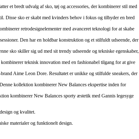
r et bredt udvalg af sko, tøj og accessories, der kombinerer stil med
 Disse sko er skabt med kvinders behov i fokus og tilbyder en bred
inerer retrodesignelementer med avanceret teknologi for at skabe
ssioner. Den har en holdbar konstruktion og et stilfuldt udseende, der
sko skiller sig ud med sit trendy udseende og tekniske egenskaber,
inerer teknisk innovation med en fashionabel tilgang for at give
nd Aime Leon Dore. Resultatet er unikke og stilfulde sneakers, der
 Denne kollektion kombinerer New Balances ekspertise inden for
tion kombinerer New Balances sporty æstetik med Gannis legesyge
esign og kvalitet.
ske materialer og funktionelt design.