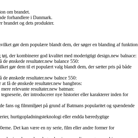
tion om brandet.
inde forhandlere i Danmark.
r brandet og dets produkter.
 hvilket gør dem populære blandt dem, der søger en blanding af funktion
g tøj, der kombinerer god kvalitet med moderigtigt design.new balnace:
få de ønskede resultater.new balance 550:
ket gør dem til et populært valg blandt dem, der sætter pris på både
få de ønskede resultater.new balnce 550:
r at få de ønskede resultater.new bangbros:
 mere relevante resultater.new batman:
gneserie, der introducerer nye historier eller karakterer inden for
de fans og filmmiljøet på grund af Batmans popularitet og spændende
terier, hurtigopladningsteknologi eller endda bæredygtige
erne. Det kan være en ny serie, film eller andre former for