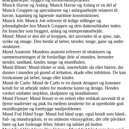
Munck Havne og Anlæg: Munck Havne og Anlæg er en del af
Munck Gruppen og specialiserer sig i anlægsarbejde relateret til
havne, kajanlæg og lignende maritime konstruktioner.
Munck Job: Munck Job refererer til ledige stillinger og
jobmuligheder hos Munck Gruppen og dets datterselskaber inden
for brancher som byggeri, anlæg og entreprenørarbejde.
Mund: Mund er den del af kroppen, der anvendes til at spise, tale,
synke og smage. Den består af læber, tænder, tunge, gane og andre
strukturer.
Mund Anatomi: Mundens anatomi refererer til strukturen og
sammensætningen af de forskellige dele af munden, herunder
tænder, tandkød, kinder, tunge og mundhulen.
Mund Blister: Mund blister er små, smertefulde sår eller blærer, der
dannes i munden på grund af irritation, skade eller infektion. De kan
forekomme på læber, tunge eller kinder.
Mund de Carlo: Mund de Carlo er en dansk designer og kunstner
kendt for sit arbejde inden for moderne kunst og design. Hendes
værker omfatter smykker, skulpturer og installationer.
Mund Flosser: Mund flosser er en enhed eller redskab anvendt til at
fjerne madrester og plak fra mellem tænderne for at opretholde god
mundhygiejne og forebygge tandproblemer.
Mund Fod Hånd Syge: Mund fod hånd syge, også kendt som hånd-,
fod- og mundsygdom, er en smitsom virussygdom, der ofte påvirker
børn og kan forårsage feber, blister og udslæt på huden.