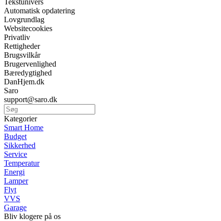
Tekstunivers
Automatisk opdatering
Lovgrundlag
Websitecookies
Privatliv
Rettigheder
Brugsvilkår
Brugervenlighed
Bæredygtighed
DanHjem.dk
Saro
support@saro.dk
Kategorier
Smart Home
Budget
Sikkerhed
Service
Temperatur
Energi
Lamper
Flyt
VVS
Garage
Bliv klogere på os