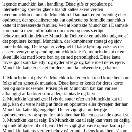
legende munchkin kat i handling. Disse gifs er populære på
internettet og spreder glæde blandt katteelskere verden
over.munchkin danmark: Munchkin i Danmark er en forening eller
opdrætter, der specialiserer sig i at opdrætte og formidle munchkin
katte til interesserede familier. Ved at kontakte Munchkin i Danmark
kan man få mere information om racen og dens særlige
behov.munchkin deluxe: Munchkin Deluxe er en udvidet udgave af
det populære kortspil Munchkin, der kombinerer strategi og sjov
underholdning. Dette spil er velegnet til både børn og voksne, der
elsker eventyr og spænding.munchkin kat: En munchkin kat er en
skøn lille kat med korte ben og en sød personlighed. Disse katte
trives godt som kæledyr og nyder at lege og kæle med deres ejere.
Munchkin katte er elsket for deres unikke udseende og charme.
1. Munchkin kat pris: En Munchkin kat er en kat med korte ben som
følge af en genetisk mutation. Disse katte er kendt for deres korte
ben og søde udseende. Prisen på en Munchkin kat kan variere
afhængigt af faktorer som alder, stamtavle og farve.
2. Munchkin kat sælges: Hvis du søger efter en Munchkin kat til
salg, kan du være heldig at finde en opdrætter eller dyreejer, der har
Munchkin katte tilgængelige. Det er vigtigt at undersøge
opdrætterens ry og sørge for, at katten har fået en passende opvækst.
3. Munchkin kat til salg: En Munchkin kat til salg kan være en dejlig
og unik tilføjelse til dit hjem. Det er vigtigt at være opmærksom på
Munchkin kattens særlige behov på grund af dens korte ben, såsom