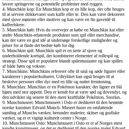
lavere springevne og potentielle problemer med ryggen.
4. Munchkin kop: En Munchkin kop er en lille kop, der ofte bruges
til at servere drikkevarer som kaffe eller te. Den kan være dekoreret
med sjove mønstre eller motiver og kan være en fin gaveidé til
kaffeelskere.
5. Munchkin køb: Hvis du overvejer at købe en Munchkin kat eller
andre Munchkin-relaterede produkter som spil eller merchandise,
kan det være en god idé at undersøge forskellige muligheder og
priser for at finde det bedste køb for dig.
6. Munchkin spil: Munchkin spil er en serie af sjove og
underholdende kortspil, der kombinerer elementer af rollespil og
strategi. Disse spil er populære blandt spilentusiaster og kan spilles
af både børn og voksne.
7. Munchkins: Munchkins refererer ofte til små og søde figurer eller
karakterer i populærkulturen. Udtrykket kan også bruges til at
beskrive personer eller dyr med en lille og nuttet fremtoning.
8. Munchlax: Munchlax er en Pokémon karakter, der ligner en blå
bjørn med stor appetit. Den er kendt for at være sød og dovendyr, og
den udvikler sig senere til den mere kraftfulde Pokémon, Snorlax.
9. Munchmuseet: Munchmuseet i Oslo er dedikeret til den berømte
norske kunstner Edvard Munch. Museet huser en omfattende
samling af Munchs værker, herunder malerier, skitser og grafiske
værker, og er et vigtigt kulturelt center i Norge.
10. Munchmuseet Oslo: Munchmuseet i Oslo er et af Norges mest
kendte kunstmuseer, og det er dedikeret til den norske maler Edvard