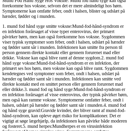
Mund Fod Hånd Syge Hos Voksne: Mund fod hånd syge kan også
forekomme hos voksne, selvom det er mere almindeligt hos børn.
Symptomerne kan omfatte feber, ondt i halsen, blister og udslæt på
hænder, fødder og i munden.
1. mund fod hånd syge smitte voksne:Mund-fod-hånd-syndrom er
en infektion forårsaget af visse typer enterovirus, der primært
påvirker børn, men kan også forekomme hos voksne. Sygdommen
viser typisk symptomer som feber, ondt i halsen, udslæt på hænder
og fødder samt sår i munden. Infektionen kan smitte fra person til
person gennem direkte kontakt eller gennem forurenet mad eller
drikke. Voksne kan også blive ramt af denne sygdom.2. mund fod
hånd syge voksne:Mund-fod-hånd-syndrom er en infektion, der
primært ses hos børn, men voksne kan også blive ramt. Sygdommen
kendetegnes ved symptomer som feber, ondt i halsen, udslæt på
hænder og fødder samt sår i munden. Infektionen kan smitte ved
direkte kontakt med en smittet person eller gennem forurenet mad
eller drikke.3. mund fod og hånd syge:Mund-fod-hånd-syndrom er
en infektion forårsaget af visse enterovirus, der typisk påvirker børn,
men også kan ramme voksne. Symptomerne omfatter feber, ondt i
halsen, udslæt på hænder og fødder samt sår i munden.4. mund fod
og hånd syge gravid:Gravide kvinder, der bliver ramt af mund-fod-
hånd-syndrom, kan opleve øget risiko for komplikationer. Det er
vigtigt at søge lægehjælp, da infektionen kan påvirke både moderen
og fosteret.5. mund herpes:Mundherpes er en virusinfektion