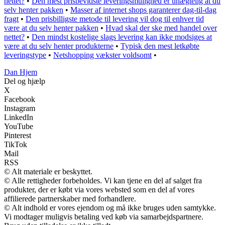
nettet?
•
Den mest prisbevidste leveringsmulighed er unægtelig at du
selv henter pakken
•
Masser af internet shops garanterer dag-til-dag
fragt
•
Den prisbilligste metode til levering vil dog til enhver tid
være at du selv henter pakken
•
Hvad skal der ske med handel over
nettet?
•
Den mindst kostelige slags levering kan ikke modsiges at
være at du selv henter produkterne
•
Typisk den mest letkøbte
leveringstype
•
Netshopping vækster voldsomt
•
Dan Hjem
Del og hjælp
X
Facebook
Instagram
LinkedIn
YouTube
Pinterest
TikTok
Mail
RSS
© Alt materiale er beskyttet.
© Alle rettigheder forbeholdes. Vi kan tjene en del af salget fra
produkter, der er købt via vores websted som en del af vores
affilierede partnerskaber med forhandlere.
© Alt indhold er vores ejendom og må ikke bruges uden samtykke.
Vi modtager muligvis betaling ved køb via samarbejdspartnere.