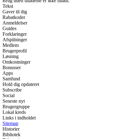
Brug uden tilladelse er ikke tilladt.
Tekst
Gaver til dig
Rabatkoder
Anmeldelser
Guides
Forklaringer
Afspilninger
Medlem
Brugerprofil
Løsning
Omkostninger
Bonusser
Apps
Samfund
Hold dig opdateret
Subscribe
Social
Seneste nyt
Brugergruppe
Lokal kreds
Links i indholdet
Sitemap
Historier
Bibliotek