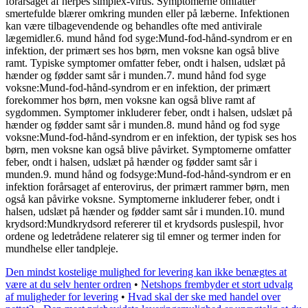
forårsaget af herpes simplex-virus. Symptomerne omfatter
smertefulde blærer omkring munden eller på læberne. Infektionen
kan være tilbagevendende og behandles ofte med antivirale
lægemidler.6. mund hånd fod syge:Mund-fod-hånd-syndrom er en
infektion, der primært ses hos børn, men voksne kan også blive
ramt. Typiske symptomer omfatter feber, ondt i halsen, udslæt på
hænder og fødder samt sår i munden.7. mund hånd fod syge
voksne:Mund-fod-hånd-syndrom er en infektion, der primært
forekommer hos børn, men voksne kan også blive ramt af
sygdommen. Symptomer inkluderer feber, ondt i halsen, udslæt på
hænder og fødder samt sår i munden.8. mund hånd og fod syge
voksne:Mund-fod-hånd-syndrom er en infektion, der typisk ses hos
børn, men voksne kan også blive påvirket. Symptomerne omfatter
feber, ondt i halsen, udslæt på hænder og fødder samt sår i
munden.9. mund hånd og fodsyge:Mund-fod-hånd-syndrom er en
infektion forårsaget af enterovirus, der primært rammer børn, men
også kan påvirke voksne. Symptomerne inkluderer feber, ondt i
halsen, udslæt på hænder og fødder samt sår i munden.10. mund
krydsord:Mundkrydsord refererer til et krydsords puslespil, hvor
ordene og ledetrådene relaterer sig til emner og termer inden for
mundhelse eller tandpleje.
Den mindst kostelige mulighed for levering kan ikke benægtes at
være at du selv henter ordren
•
Netshops frembyder et stort udvalg
af muligheder for levering
•
Hvad skal der ske med handel over