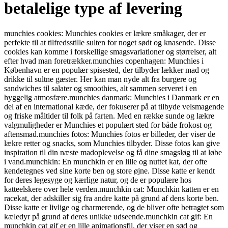
betalelige type af levering
munchies cookies: Munchies cookies er lækre småkager, der er
perfekte til at tilfredsstille sulten for noget sødt og knasende. Disse
cookies kan komme i forskellige smagsvariationer og størrelser, alt
efter hvad man foretrækker.munchies copenhagen: Munchies i
København er en populær spisested, der tilbyder lækker mad og
drikke til sultne gæster. Her kan man nyde alt fra burgere og
sandwiches til salater og smoothies, alt sammen serveret i en
hyggelig atmosfære.munchies danmark: Munchies i Danmark er en
del af en international kæde, der fokuserer på at tilbyde velsmagende
og friske måltider til folk på farten. Med en række sunde og lækre
valgmuligheder er Munchies et populært sted for både frokost og
aftensmad.munchies fotos: Munchies fotos er billeder, der viser de
lækre retter og snacks, som Munchies tilbyder. Disse fotos kan give
inspiration til din næste madoplevelse og få dine smagsløg til at løbe
i vand.munchkin: En munchkin er en lille og nuttet kat, der ofte
kendetegnes ved sine korte ben og store øjne. Disse katte er kendt
for deres legesyge og kærlige natur, og de er populære hos
katteelskere over hele verden.munchkin cat: Munchkin katten er en
racekat, der adskiller sig fra andre katte på grund af dens korte ben.
Disse katte er livlige og charmerende, og de bliver ofte betragtet som
kæledyr på grund af deres unikke udseende.munchkin cat gif: En
munchkin cat gif er en lille animationsfil, der viser en sød og