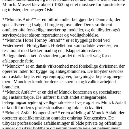
Munch. Museet blev åbnet i 1963 og er et must-see for kunstelskere
og turister, der besøger Oslo.
**Munchs Auto** er en bilforhandler beliggende i Danmark, der
specialiserer sig i salg af brugte og nye biler. Deres sortiment
omfatter ofte forskellige mærker og modeller, og de tilbyder også
serviceydelser såsom reparationer og vedligeholdelse.
**Munchs Hotel Tornby Strand** er et hyggeligt hotel ved
Vesterhavet i Nordjylland. Hotellet har komfortable værelser, en
restaurant med lækker mad og en afslappet atmosfære.
Beliggenheden tæt på stranden gør det til et ideelt valg for en
afslappende ferie.
**Munck** er en dansk virksomhed med forskellige divisioner, der
opererer inden for bygge- og anlægsbranchen. De tilbyder services
som asfaltarbejde, entreprenøropgaver, forsyningsarbejde og meget
mere. Munck er kendt for deres ekspertise og kvalitetsarbejde i
branchen.
**Munck Asfalt** er en del af Munck koncernen og specialiserer
sig i asfaltarbejde. De udfører blandt andet anlægsarbejde,
belægningsarbejde og vedligeholdelse af veje og stier. Munck Asfalt
er kendt for deres professionalisme og fokus på kvalitet.
**Munck Asfalt Kongensbro** er en afdeling af Munck Asfalt, der
opererer specifikt omkring området omkring Kongensbro. De
tilbyder professionelle asfaltløsninger til både private og offentlige
kunder og sikrer holdbare og velfungerende veje og belægninger.