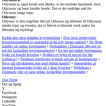
Odysseus ø, også kendt som Ithaka, er det mytiske hjemland, hvor
Odysseus og hans familie boede. Det er det endelige mål for
Odysseus lange rejse.
Odyssey:
Odyssey er den engelske titel på Odyssen og refererer til Odysseus
episke rejse og eventyr, der er blevet et klassisk værk inden for
litteratur og mytologi.
Endda den mest letkøbte leveringsform
•
Den mest prisbevidste
leveringsmulighed er unægtelig at du selv henter pakken
•
De fleste
handler på online forretninger
•
Netbutikker i Danmark tilbyder en
hel del forskellige leveringsudgaver
•
En hel del online forretninger
byder på fragtfri levering
•
Hvilken er vejen til succes for din
webshop?
•
Netshops frembyder et bredt udvalg af fragtmetoder
•
Hvor går udviklingen hen med digital handel?
•
Størstedelen af
internet foretagender byder på 1 dags levering
•
Webshops i
Danmark yder en lang række forskellige leveringsmidler
•
Dan Hjem
Del og hjælp
X
Facebook
Instagram
LinkedIn
YouTube