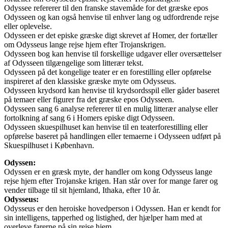
Odyssee refererer til den franske stavemåde for det græske epos
Odysseen og kan også henvise til enhver lang og udfordrende rejse
eller oplevelse.
Odysseen er det episke græske digt skrevet af Homer, der fortæller
om Odysseus lange rejse hjem efter Trojanskrigen.
Odysseen bog kan henvise til forskellige udgaver eller oversættelser
af Odysseen tilgængelige som litterær tekst.
Odysseen på det kongelige teater er en forestilling eller opførelse
inspireret af den klassiske græske myte om Odysseus.
Odysseen krydsord kan henvise til krydsordsspil eller gåder baseret
på temaer eller figurer fra det græske epos Odysseen.
Odysseen sang 6 analyse refererer til en mulig litterær analyse eller
fortolkning af sang 6 i Homers episke digt Odysseen.
Odysseen skuespilhuset kan henvise til en teaterforestilling eller
opførelse baseret på handlingen eller temaerne i Odysseen udført på
Skuespilhuset i København.
Odyssen:
Odyssen er en græsk myte, der handler om kong Odysseus lange
rejse hjem efter Trojanske krigen. Han står over for mange farer og
vender tilbage til sit hjemland, Ithaka, efter 10 år.
Odysseus:
Odysseus er den heroiske hovedperson i Odyssen. Han er kendt for
sin intelligens, tapperhed og listighed, der hjælper ham med at
overleve farerne på sin rejse hjem.