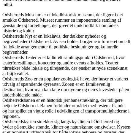
miljø.
Odsherreds Museum er et lokalhistorisk museum, der ligger i det
smukke Odsherred. Museet rummer en imponerende samling af
genstande og fortællinger, der giver et unikt indblik i områdets
historie og kultur.
Odsherreds Nyt er en lokalavis, der dækker nyheder og
begivenheder i Odsherred. Avisen holder borgerne informeret om alt
fra lokale arrangementer til politiske beslutninger og kulturelle
begivenheder.
Odsherreds Teater er et kulturelt samlingspunkt i Odsherred, hvor
teaterforestillinger, koncerter og andre events afholdes. Teatret
tiltrækker både lokale og tilrejsende, der ønsker at nyde scenekunst
af høj kvalitet.
Odsherreds Zoo er en populær zoologisk have, der huser et varieret
udvalg af spændende dyrearter. Zooen er en familievenlig
destination, hvor man kan lære om dyrene og deres levesteder på en
underholdende måde.
Odsherredsbanen er en historisk jernbanestrækning, der tidligere
betjente Odsherred. Banen forbinder området med resten af landet
og har spillet en vigtig rolle i udviklingen af transportmulighederne i
regionen.
Odsherredskysten strækker sig langs kystlinjen i Odsherred og
byder på smukke strande, klinter og naturskønne omgivelser. Kysten
er et populært udflugtsmål for både lokale beboere og turister, der