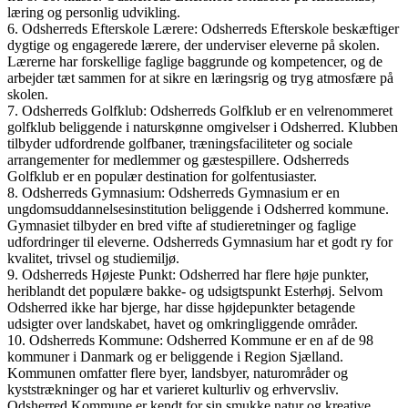
læring og personlig udvikling.
6. Odsherreds Efterskole Lærere: Odsherreds Efterskole beskæftiger
dygtige og engagerede lærere, der underviser eleverne på skolen.
Lærerne har forskellige faglige baggrunde og kompetencer, og de
arbejder tæt sammen for at sikre en læringsrig og tryg atmosfære på
skolen.
7. Odsherreds Golfklub: Odsherreds Golfklub er en velrenommeret
golfklub beliggende i naturskønne omgivelser i Odsherred. Klubben
tilbyder udfordrende golfbaner, træningsfaciliteter og sociale
arrangementer for medlemmer og gæstespillere. Odsherreds
Golfklub er en populær destination for golfentusiaster.
8. Odsherreds Gymnasium: Odsherreds Gymnasium er en
ungdomsuddannelsesinstitution beliggende i Odsherred kommune.
Gymnasiet tilbyder en bred vifte af studieretninger og faglige
udfordringer til eleverne. Odsherreds Gymnasium har et godt ry for
kvalitet, trivsel og studiemiljø.
9. Odsherreds Højeste Punkt: Odsherred har flere høje punkter,
heriblandt det populære bakke- og udsigtspunkt Esterhøj. Selvom
Odsherred ikke har bjerge, har disse højdepunkter betagende
udsigter over landskabet, havet og omkringliggende områder.
10. Odsherreds Kommune: Odsherred Kommune er en af de 98
kommuner i Danmark og er beliggende i Region Sjælland.
Kommunen omfatter flere byer, landsbyer, naturområder og
kyststrækninger og har et varieret kulturliv og erhvervsliv.
Odsherred Kommune er kendt for sin smukke natur og kreative