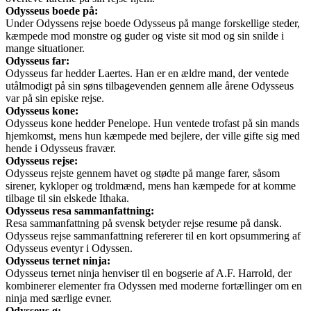
Odysseus boede på:
Under Odyssens rejse boede Odysseus på mange forskellige steder,
kæmpede mod monstre og guder og viste sit mod og sin snilde i
mange situationer.
Odysseus far:
Odysseus far hedder Laertes. Han er en ældre mand, der ventede
utålmodigt på sin søns tilbagevenden gennem alle årene Odysseus
var på sin episke rejse.
Odysseus kone:
Odysseus kone hedder Penelope. Hun ventede trofast på sin mands
hjemkomst, mens hun kæmpede med bejlere, der ville gifte sig med
hende i Odysseus fravær.
Odysseus rejse:
Odysseus rejste gennem havet og stødte på mange farer, såsom
sirener, kykloper og troldmænd, mens han kæmpede for at komme
tilbage til sin elskede Ithaka.
Odysseus resa sammanfattning:
Resa sammanfattning på svensk betyder rejse resume på dansk.
Odysseus rejse sammanfattning refererer til en kort opsummering af
Odysseus eventyr i Odyssen.
Odysseus ternet ninja:
Odysseus ternet ninja henviser til en bogserie af A.F. Harrold, der
kombinerer elementer fra Odyssen med moderne fortællinger om en
ninja med særlige evner.
Odysseus ø: