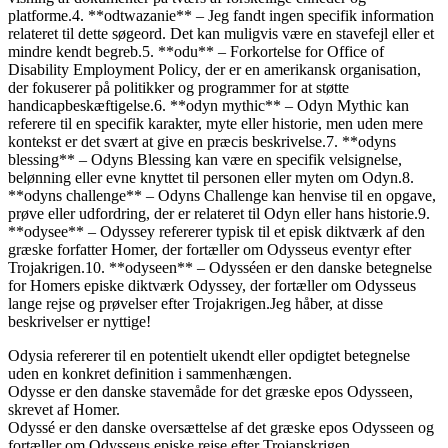
platforme.4. **odtwazanie** – Jeg fandt ingen specifik information
relateret til dette søgeord. Det kan muligvis være en stavefejl eller et
mindre kendt begreb.5. **odu** – Forkortelse for Office of
Disability Employment Policy, der er en amerikansk organisation,
der fokuserer på politikker og programmer for at støtte
handicapbeskæftigelse.6. **odyn mythic** – Odyn Mythic kan
referere til en specifik karakter, myte eller historie, men uden mere
kontekst er det svært at give en præcis beskrivelse.7. **odyns
blessing** – Odyns Blessing kan være en specifik velsignelse,
belønning eller evne knyttet til personen eller myten om Odyn.8.
**odyns challenge** – Odyns Challenge kan henvise til en opgave,
prøve eller udfordring, der er relateret til Odyn eller hans historie.9.
**odysee** – Odyssey refererer typisk til et episk diktværk af den
græske forfatter Homer, der fortæller om Odysseus eventyr efter
Trojakrigen.10. **odyseen** – Odysséen er den danske betegnelse
for Homers episke diktværk Odyssey, der fortæller om Odysseus
lange rejse og prøvelser efter Trojakrigen.Jeg håber, at disse
beskrivelser er nyttige!
Odysia refererer til en potentielt ukendt eller opdigtet betegnelse
uden en konkret definition i sammenhængen.
Odysse er den danske stavemåde for det græske epos Odysseen,
skrevet af Homer.
Odyssé er den danske oversættelse af det græske epos Odysseen og
fortæller om Odysseus episke rejse efter Trojanskrigen.