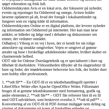
søger rekreation og frisk luft.
Odsherredskysten Avis er en lokal avis, der fokuserer på nyheder,
events og reportager fra Odsherred og omegn. Avisen holder
læserne opdateret på alt, hvad der foregår i lokalsamfundet og
fungerer som en vigtig kilde til information.
Odsherredskysten Online er en digital platform, der leverer nyheder
og information om Odsherred på internettet. Her kan man læse
artikler, se billeder og følge med i debatter og diskussioner om
emner, der vedrører området.
Odhøjvej i Viborg er en vej i byen, der er kendt for sin rolige
atmosfære og smukke omgivelser. Vejen er omgivet af grønne
arealer og huse i forskellige arkitektoniske stilarter, hvilket skaber en
charmerende helhed.
ODT står for Odense Dueslageteknik og er specialiseret i duer og
tilbehør til dueholdere. Virksomheden tilbyder alt fra slagteudstyr til
bure og foder, der imødekommer behovene hos folk, der holder duer
som hobby eller professionelt.
1. **odt fil** – En ODT-fil er en tekstbehandlingsfil oprettet i
LibreOffice Writer eller Apache OpenOffice Writer. Filformatet
bruges til at gemme tekstdokumenter med formatering, grafik og
andre elementer.2. **odt file** – ODT file refererer blot til en fil
med ODT-udvidelsen, som beskrevet ovenfor.3. **odt til pdf** –
Konvertering af en ODT-fil til PDF-format muliggør nem deling og
visning af dokumenter på tværs af forskellige enheder og