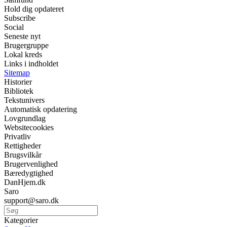
Hold dig opdateret
Subscribe
Social
Seneste nyt
Brugergruppe
Lokal kreds
Links i indholdet
Sitemap
Historier
Bibliotek
Tekstunivers
Automatisk opdatering
Lovgrundlag
Websitecookies
Privatliv
Rettigheder
Brugsvilkår
Brugervenlighed
Bæredygtighed
DanHjem.dk
Saro
support@saro.dk
Kategorier