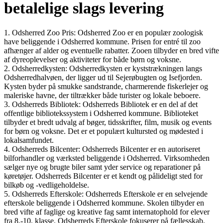
betalelige slags levering
1. Odsherred Zoo Pris: Odsherred Zoo er en populær zoologisk
have beliggende i Odsherred kommune. Prisen for entré til zoo
afhænger af alder og eventuelle rabatter. Zooen tilbyder en bred vifte
af dyreoplevelser og aktiviteter for både børn og voksne.
2. Odsherredkysten: Odsherredkysten er kyststrækningen langs
Odsherredhalvøen, der ligger ud til Sejerøbugten og Isefjorden.
Kysten byder på smukke sandstrande, charmerende fiskerlejer og
maleriske havne, der tiltrækker både turister og lokale beboere.
3. Odsherreds Bibliotek: Odsherreds Bibliotek er en del af det
offentlige bibliotekssystem i Odsherred kommune. Biblioteket
tilbyder et bredt udvalg af bøger, tidsskrifter, film, musik og events
for børn og voksne. Det er et populært kultursted og mødested i
lokalsamfundet.
4. Odsherreds Bilcenter: Odsherreds Bilcenter er en autoriseret
bilforhandler og værksted beliggende i Odsherred. Virksomheden
sælger nye og brugte biler samt yder service og reparationer på
køretøjer. Odsherreds Bilcenter er et kendt og pålideligt sted for
bilkøb og -vedligeholdelse.
5. Odsherreds Efterskole: Odsherreds Efterskole er en selvejende
efterskole beliggende i Odsherred kommune. Skolen tilbyder en
bred vifte af faglige og kreative fag samt internatophold for elever
fra 8.-10. klasse. Odsherreds Efterskole fokuserer på fællesskab,