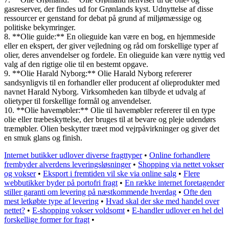
gasreserver, der findes ud for Grønlands kyst. Udnyttelse af disse
ressourcer er genstand for debat på grund af miljømæssige og
politiske bekymringer.
8. **Olie guide:** En olieguide kan være en bog, en hjemmeside
eller en ekspert, der giver vejledning og råd om forskellige typer af
olier, deres anvendelser og fordele. En olieguide kan være nyttig ved
valg af den rigtige olie til en bestemt opgave.
9. **Olie Harald Nyborg:** Olie Harald Nyborg refererer
sandsynligvis til en forhandler eller producent af olieprodukter med
navnet Harald Nyborg. Virksomheden kan tilbyde et udvalg af
olietyper til forskellige formål og anvendelser.
10. **Olie havemøbler:** Olie til havemøbler refererer til en type
olie eller træbeskyttelse, der bruges til at bevare og pleje udendørs
træmøbler. Olien beskytter træet mod vejrpåvirkninger og giver det
en smuk glans og finish.
Internet butikker udlover diverse fragttyper
•
Online forhandlere
frembyder alverdens leveringsløsninger
•
Shopping via nettet vokser
og vokser
•
Eksport i fremtiden vil ske via online salg
•
Flere
webbutikker byder på portofri fragt
•
En række internet foretagender
stiller garanti om levering på næstkommende hverdag
•
Ofte den
mest letkøbte type af levering
•
Hvad skal der ske med handel over
nettet?
•
E-shopping vokser voldsomt
•
E-handler udlover en hel del
forskellige former for fragt
•