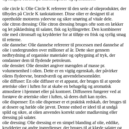
olie circle k: Olie Circle K refererer til den serie af olieprodukter, der
tilbydes på Circle K tankstationer. Disse olier er designet til at
opretholde motorens ydeevne og sikre smøring af vitale dele.
olie citron dressing: Olie citron dressing bruges ofte som en lækker
og let påklædning til salater, fisk og kyllingretter. Den kombinerer
olie med citronsaft og krydderier for at tilføje en frisk og syrlig smag
til retterne.
olie dannelse: Olie dannelse refererer til processen med dannelse af
olie i undergrunden over millioner af år. Dette sker gennem
nedbrydning af organiske materialer og opbygning af tryk, der
omdanner dem til flydende petroleum.
olie densitet: Olie densitet angiver mængden af masse pr.
volumenenhed i olien. Dette er en vigtig egenskab, der påvirker
oliens flydeevne, brændværdi og anvendelsesområder.
olie diffuser: En olie diffuser er et apparat, der bruges til at sprede
æteriske olier i luften for at skabe en behagelig og aromatisk
atmosfære i hjemmet eller på kontoret. Diffuseren fungerer ved at
forstøve de æteriske olier i luften, så deres duft kan nydes.
olie dispenser: En olie dispenser er et praktisk redskab, der bruges til
at dosere og hælde olie jævnt. Denne enhed er ideel til at undgå
spild og sikre, at olien anvendes korrekt under madlavning eller
dressing på salater.
olie dressing: Olie dressing er en simpel blanding af olie, eddike,
krydderier og andre ingredienser, der bruges til at klæde salater og