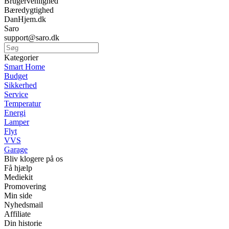
Brugervenlighed
Bæredygtighed
DanHjem.dk
Saro
support@saro.dk
Kategorier
Smart Home
Budget
Sikkerhed
Service
Temperatur
Energi
Lamper
Flyt
VVS
Garage
Bliv klogere på os
Få hjælp
Mediekit
Promovering
Min side
Nyhedsmail
Affiliate
Din historie