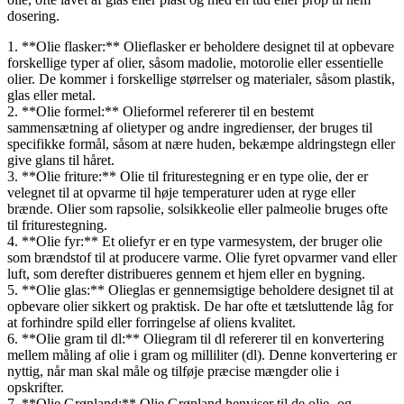
dosering.
1. **Olie flasker:** Olieflasker er beholdere designet til at opbevare
forskellige typer af olier, såsom madolie, motorolie eller essentielle
olier. De kommer i forskellige størrelser og materialer, såsom plastik,
glas eller metal.
2. **Olie formel:** Olieformel refererer til en bestemt
sammensætning af olietyper og andre ingredienser, der bruges til
specifikke formål, såsom at nære huden, bekæmpe aldringstegn eller
give glans til håret.
3. **Olie friture:** Olie til friturestegning er en type olie, der er
velegnet til at opvarme til høje temperaturer uden at ryge eller
brænde. Olier som rapsolie, solsikkeolie eller palmeolie bruges ofte
til friturestegning.
4. **Olie fyr:** Et oliefyr er en type varmesystem, der bruger olie
som brændstof til at producere varme. Olie fyret opvarmer vand eller
luft, som derefter distribueres gennem et hjem eller en bygning.
5. **Olie glas:** Olieglas er gennemsigtige beholdere designet til at
opbevare olier sikkert og praktisk. De har ofte et tætsluttende låg for
at forhindre spild eller forringelse af oliens kvalitet.
6. **Olie gram til dl:** Oliegram til dl refererer til en konvertering
mellem måling af olie i gram og milliliter (dl). Denne konvertering er
nyttig, når man skal måle og tilføje præcise mængder olie i
opskrifter.
7. **Olie Grønland:** Olie Grønland henviser til de olie- og