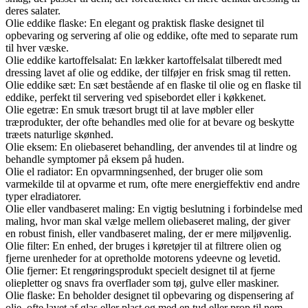
deres salater.
Olie eddike flaske: En elegant og praktisk flaske designet til
opbevaring og servering af olie og eddike, ofte med to separate rum
til hver væske.
Olie eddike kartoffelsalat: En lækker kartoffelsalat tilberedt med
dressing lavet af olie og eddike, der tilføjer en frisk smag til retten.
Olie eddike sæt: En sæt bestående af en flaske til olie og en flaske til
eddike, perfekt til servering ved spisebordet eller i køkkenet.
Olie egetræ: En smuk træsort brugt til at lave møbler eller
træprodukter, der ofte behandles med olie for at bevare og beskytte
træets naturlige skønhed.
Olie eksem: En oliebaseret behandling, der anvendes til at lindre og
behandle symptomer på eksem på huden.
Olie el radiator: En opvarmningsenhed, der bruger olie som
varmekilde til at opvarme et rum, ofte mere energieffektiv end andre
typer elradiatorer.
Olie eller vandbaseret maling: En vigtig beslutning i forbindelse med
maling, hvor man skal vælge mellem oliebaseret maling, der giver
en robust finish, eller vandbaseret maling, der er mere miljøvenlig.
Olie filter: En enhed, der bruges i køretøjer til at filtrere olien og
fjerne urenheder for at opretholde motorens ydeevne og levetid.
Olie fjerner: Et rengøringsprodukt specielt designet til at fjerne
oliepletter og snavs fra overflader som tøj, gulve eller maskiner.
Olie flaske: En beholder designet til opbevaring og dispensering af
olie, ofte lavet af glas eller plast og med en tud eller prop til nem