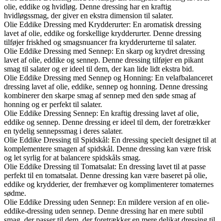
olie, eddike og hvidløg. Denne dressing har en kraftig
hvidløgssmag, der giver en ekstra dimension til salater.
Olie Eddike Dressing med Krydderurter: En aromatisk dressing
lavet af olie, eddike og forskellige krydderurter. Denne dressing
tilføjer friskhed og smagsnuancer fra krydderurterne til salater.
Olie Eddike Dressing med Sennep: En skarp og krydret dressing
lavet af olie, eddike og sennep. Denne dressing tilføjer en pikant
smag til salater og er ideel til dem, der kan lide lidt ekstra bid.
Olie Eddike Dressing med Sennep og Honning: En velafbalanceret
dressing lavet af olie, eddike, sennep og honning. Denne dressing
kombinerer den skarpe smag af sennep med den søde smag af
honning og er perfekt til salater.
Olie Eddike Dressing Sennep: En kraftig dressing lavet af olie,
eddike og sennep. Denne dressing er ideel til dem, der foretrækker
en tydelig sennepssmag i deres salater.
Olie Eddike Dressing til Spidskål: En dressing specielt designet til at
komplementere smagen af spidskål. Denne dressing kan være frisk
og let syrlig for at balancere spidskåls smag.
Olie Eddike Dressing til Tomatsalat: En dressing lavet til at passe
perfekt til en tomatsalat. Denne dressing kan være baseret på olie,
eddike og krydderier, der fremhæver og komplimenterer tomaternes
sødme.
Olie Eddike Dressing uden Sennep: En mildere version af en olie-
eddike-dressing uden sennep. Denne dressing har en mere subtil
smag, der passer til dem, der foretrækker en mere delikat dressing til