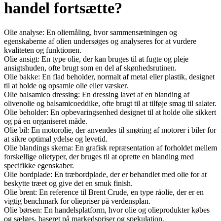
handel fortsætte?
Olie analyse: En oliemåling, hvor sammensætningen og
egenskaberne af olien undersøges og analyseres for at vurdere
kvaliteten og funktionen.
Olie ansigt: En type olie, der kan bruges til at fugte og pleje
ansigtshuden, ofte brugt som en del af skønhedsrutinen.
Olie bakke: En flad beholder, normalt af metal eller plastik, designet
til at holde og opsamle olie eller væsker.
Olie balsamico dressing: En dressing lavet af en blanding af
olivenolie og balsamicoeddike, ofte brugt til at tilføje smag til salater.
Olie beholder: En opbevaringsenhed designet til at holde olie sikkert
og på en organiseret måde.
Olie bil: En motorolie, der anvendes til smøring af motorer i biler for
at sikre optimal ydelse og levetid.
Olie blandings skema: En grafisk repræsentation af forholdet mellem
forskellige olietyper, der bruges til at oprette en blanding med
specifikke egenskaber.
Olie bordplade: En træbordplade, der er behandlet med olie for at
beskytte træet og give det en smuk finish.
Olie brent: En reference til Brent Crude, en type råolie, der er en
vigtig benchmark for oliepriser på verdensplan.
Olie børsen: En handelsplatform, hvor olie og olieprodukter købes
og sælges, baseret på markedspriser og spekulation.