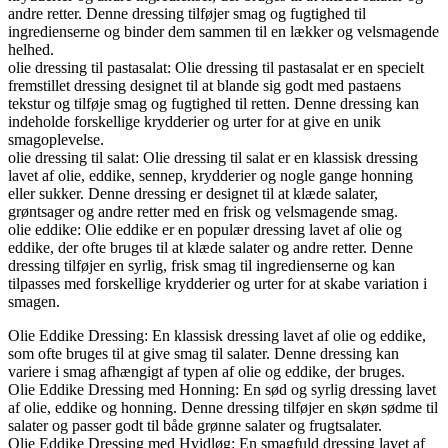
andre retter. Denne dressing tilføjer smag og fugtighed til
ingredienserne og binder dem sammen til en lækker og velsmagende
helhed.
olie dressing til pastasalat: Olie dressing til pastasalat er en specielt
fremstillet dressing designet til at blande sig godt med pastaens
tekstur og tilføje smag og fugtighed til retten. Denne dressing kan
indeholde forskellige krydderier og urter for at give en unik
smagoplevelse.
olie dressing til salat: Olie dressing til salat er en klassisk dressing
lavet af olie, eddike, sennep, krydderier og nogle gange honning
eller sukker. Denne dressing er designet til at klæde salater,
grøntsager og andre retter med en frisk og velsmagende smag.
olie eddike: Olie eddike er en populær dressing lavet af olie og
eddike, der ofte bruges til at klæde salater og andre retter. Denne
dressing tilføjer en syrlig, frisk smag til ingredienserne og kan
tilpasses med forskellige krydderier og urter for at skabe variation i
smagen.
Olie Eddike Dressing: En klassisk dressing lavet af olie og eddike,
som ofte bruges til at give smag til salater. Denne dressing kan
variere i smag afhængigt af typen af olie og eddike, der bruges.
Olie Eddike Dressing med Honning: En sød og syrlig dressing lavet
af olie, eddike og honning. Denne dressing tilføjer en skøn sødme til
salater og passer godt til både grønne salater og frugtsalater.
Olie Eddike Dressing med Hvidløg: En smagfuld dressing lavet af