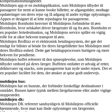
kompensationsmuligheder.
Molslinjen app er en mobilapplikation, som Molslinjen tilbyder til
passagerer for nemt at kunne booke billetter, se afgangstider, modtage
opdateringer om deres rejse og få adgang til andre nyttige oplysninger.
Appen er designet til at lette rejsedagen for passagererne.
Molslinjen Bornholm henviser til Molslinjens forbindelse til øen
Bornholm, hvor selskabet driver færgeruter til og fra øen. Bornholm er
en populær feriedestination, og Molslinjens service spiller en vigtig
rolle for at sikre bekvem transport til øen.
Molslinjen BroBizz er et elektronisk betalingssystem, der gør det
muligt for bilister at betale for deres færgebilletter hos Molslinjen med
deres BroBizz-enhed. Dette gør betalingsprocessen hurtigere og mere
bekvem for pendlerne.
Molslinjen buffet refererer til den spiseoplevelse, som Molslinjen
tilbyder ombord på deres færger. Buffeten omfatter et udvalg af retter,
drikkevarer og snacks, som passagererne kan nyde under rejsen. Det er
en populær facilitet for dem, der ønsker at spise godt undervejs.
molslinjen bus:
Molslinjen har en busrute, der forbinder forskellige destinationer i
området. Bussen kører typisk mellem færgehavnene eller andre vigtige
stoppesteder.
molslinjen dk:
Molslinjen DK refererer sandsynligvis til Molslinjens officielle
hjemmeside, hvor man kan finde oplysninger om færgeruter,