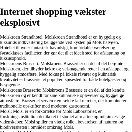
Internet shopping vækster
eksplosivt
Molskroen Strandhotel: Molskroen Strandhotel er en hyggelig og
luksuriøs indkvartering beliggende ved kysten på Mols-halvøen.
Hotellet tilbyder fantastisk havudsigt, komfortable værelser og
førsteklasses faciliteter, der gør det til et ideelt sted for afslapning og
luksusophold.
Molskroens Brasseri: Molskroens Brasseri er en del af det berømte
Molskroen, der tilbyder lækre og velsmagende retter i en afslappet og
hyggelig atmosfære. Med fokus på lokale råvarer og kulinarisk
kreativitet er brasseriet et populært spisested for både hotelgæster og
besøgende.
Molskroens Brasserie: Molskroens Brasserie er en del af det kendte
Molskroen og er kendt for sine kulinariske oplevelser og hyggelige
atmosfære. Brasseriet serverer en række lækre retter, der kombinerer
traditionelle opskrifter med moderne gastronomi.
Molsl: Molsl er en forkortelse for Mols Laboratoriet, en
forskningsinstitution dedikeret til studiet af marine og miljømæssige
videnskaber. Molsl spiller en vigtig rolle i bevarelsen af naturen og
biodiversiteten i området omkring Mols.