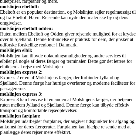
billetpriser, fartplaner og mere.
molslinjen ebeltoft:
Ebeltoft er en populær destination, og Molslinjen sejler regelmæssigt til
og fra Ebeltoft Havn. Rejsende kan nyde den maleriske by og dens
omgivelser.
molslinjen ebeltoft odden:
Ruten mellem Ebeltoft og Odden giver rejsende mulighed for at krydse
over til Sjælland. Denne forbindelse er praktisk for dem, der ønsker at
udforske forskellige regioner i Danmark.
molslinjen elbil:
Molslinjen kan tilbyde opladningsmuligheder og andre services til
elbiler på nogle af deres færger og terminaler. Dette gør det lettere for
elbilejere at rejse med Molslinjen.
molslinjen express 2:
Express 2 er en af Molslinjens færger, der forbinder Jylland og
Sjælland. Denne færge har hurtige overfarter og moderne faciliteter for
passagererne.
molslinjen express 3:
Express 3 kan henvise til en anden af Molslinjens færger, der betjener
ruten mellem Jylland og Sjælland. Denne færge kan tilbyde effektiv
transport og komfortable rejseoplevelser.
molslinjen fartplan:
Molslinjen udarbejder fartplaner, der angiver tidspunkter for afgang og
ankomst for deres færgeruter. Fartplanen kan hjælpe rejsende med at
planlægge deres rejser mere effektivt.