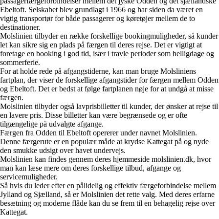
passagerfærgeforbindelser mellem det jyske Odden og det sjællandske
Ebeltoft. Selskabet blev grundlagt i 1966 og har siden da været en
vigtig transportør for både passagerer og køretøjer mellem de to
destinationer.
Molslinien tilbyder en række forskellige bookingmuligheder, så kunder
let kan sikre sig en plads på færgen til deres rejse. Det er vigtigt at
foretage en booking i god tid, især i travle perioder som helligdage og
sommerferie.
For at holde rede på afgangstiderne, kan man bruge Molsliniens
fartplan, der viser de forskellige afgangstider for færgen mellem Odden
og Ebeltoft. Det er bedst at følge fartplanen nøje for at undgå at misse
færgen.
Molslinien tilbyder også lavprisbilletter til kunder, der ønsker at rejse til
en lavere pris. Disse billetter kan være begrænsede og er ofte
tilgængelige på udvalgte afgange.
Færgen fra Odden til Ebeltoft opererer under navnet Molslinien.
Denne færgerute er en populær måde at krydse Kattegat på og nyde
den smukke udsigt over havet undervejs.
Molslinien kan findes gennem deres hjemmeside molslinien.dk, hvor
man kan læse mere om deres forskellige tilbud, afgange og
servicemuligheder.
Så hvis du leder efter en pålidelig og effektiv færgeforbindelse mellem
Jylland og Sjælland, så er Molslinien det rette valg. Med deres erfarne
besætning og moderne flåde kan du se frem til en behagelig rejse over
Kattegat.