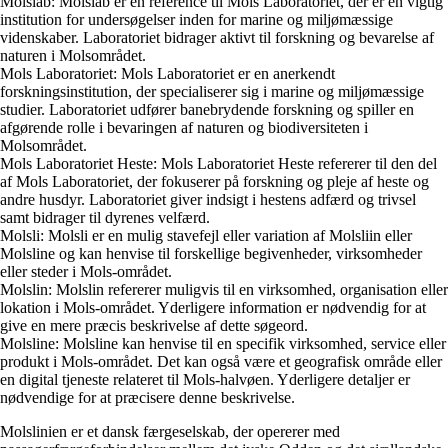
Molslab: Molslab er en reference til Mols Laboratoriet, der er en vigtig
institution for undersøgelser inden for marine og miljømæssige
videnskaber. Laboratoriet bidrager aktivt til forskning og bevarelse af
naturen i Molsområdet.
Mols Laboratoriet: Mols Laboratoriet er en anerkendt
forskningsinstitution, der specialiserer sig i marine og miljømæssige
studier. Laboratoriet udfører banebrydende forskning og spiller en
afgørende rolle i bevaringen af naturen og biodiversiteten i
Molsområdet.
Mols Laboratoriet Heste: Mols Laboratoriet Heste refererer til den del
af Mols Laboratoriet, der fokuserer på forskning og pleje af heste og
andre husdyr. Laboratoriet giver indsigt i hestens adfærd og trivsel
samt bidrager til dyrenes velfærd.
Molsli: Molsli er en mulig stavefejl eller variation af Molsliin eller
Molsline og kan henvise til forskellige begivenheder, virksomheder
eller steder i Mols-området.
Molslin: Molslin refererer muligvis til en virksomhed, organisation eller
lokation i Mols-området. Yderligere information er nødvendig for at
give en mere præcis beskrivelse af dette søgeord.
Molsline: Molsline kan henvise til en specifik virksomhed, service eller
produkt i Mols-området. Det kan også være et geografisk område eller
en digital tjeneste relateret til Mols-halvøen. Yderligere detaljer er
nødvendige for at præcisere denne beskrivelse.
Molslinien er et dansk færgeselskab, der opererer med