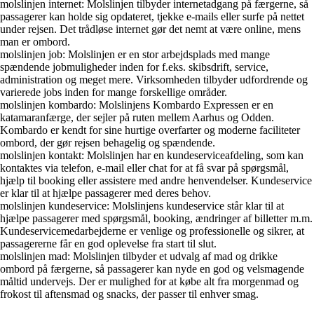
molslinjen internet: Molslinjen tilbyder internetadgang på færgerne, så
passagerer kan holde sig opdateret, tjekke e-mails eller surfe på nettet
under rejsen. Det trådløse internet gør det nemt at være online, mens
man er ombord.
molslinjen job: Molslinjen er en stor arbejdsplads med mange
spændende jobmuligheder inden for f.eks. skibsdrift, service,
administration og meget mere. Virksomheden tilbyder udfordrende og
varierede jobs inden for mange forskellige områder.
molslinjen kombardo: Molslinjens Kombardo Expressen er en
katamaranfærge, der sejler på ruten mellem Aarhus og Odden.
Kombardo er kendt for sine hurtige overfarter og moderne faciliteter
ombord, der gør rejsen behagelig og spændende.
molslinjen kontakt: Molslinjen har en kundeserviceafdeling, som kan
kontaktes via telefon, e-mail eller chat for at få svar på spørgsmål,
hjælp til booking eller assistere med andre henvendelser. Kundeservice
er klar til at hjælpe passagerer med deres behov.
molslinjen kundeservice: Molslinjens kundeservice står klar til at
hjælpe passagerer med spørgsmål, booking, ændringer af billetter m.m.
Kundeservicemedarbejderne er venlige og professionelle og sikrer, at
passagererne får en god oplevelse fra start til slut.
molslinjen mad: Molslinjen tilbyder et udvalg af mad og drikke
ombord på færgerne, så passagerer kan nyde en god og velsmagende
måltid undervejs. Der er mulighed for at købe alt fra morgenmad og
frokost til aftensmad og snacks, der passer til enhver smag.