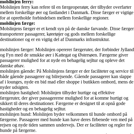
molslinjen ferry:
Molslinjen ferry kan refere til en færgeoperatør, der tilbyder overfarter
mellem forskellige øer og fastlandet i Danmark. Disse færger er vigtige
for at opretholde forbindelsen mellem forskellige regioner.
molslinjen færge:
Molslinjens færger er et kendt syn på de danske farvande. Disse færger
transporterer passagerer, køretøjer og gods mellem forskellige
destinationer og er en vigtig del af Danmarks infrastruktur.
molslinjen færger: Molslinjen opererer færgeruter, der forbinder Jylland
og Fyn med de smukke øer i Kattegat og Østersøen. Færgerne giver
passagerer mulighed for at nyde en behagelig sejltur og opleve det
danske øhav.
molslinjen gående: På Molslinjens færger er der faciliteter og service til
både gående passagerer og bilrejsende. Gående passagerer kan slappe
af i lounges, nyde en bid mad eller shoppe i butikken ombord, mens de
nyder udsigten.
molslinjen hastighed: Molslinjen tilbyder hurtige og effektive
færgeruter, der giver passagererne mulighed for at komme hurtigt og
sikkert til deres destinationer. Færgerne er designet til at opnå gode
hastigheder og en behagelig sejltur.
molslinjen hund: Molslinjen byder velkommen til hunde ombord på
færgerne. Passagerer med hunde kan have deres firbenede ven med på
rejsen og nyde tiden sammen undervejs. Der er faciliteter og regler for
hunde på færgerne.