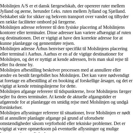
Molslinjen A/S er et dansk færgeselskab, der opererer ruter mellem
Jylland og øerne, herunder f.eks. ruten mellem Jylland og Sjælland.
Selskabet står for sikker og bekvem transport over vandet og tilbyder
en række faciliteter ombord på færgerne.
Molslinjen adresse refererer til den fysiske placering af Molslinjens
kontorer eller terminaler. Disse adresser kan variere afhængigt af ruten
og destinationen. Det er vigtigt at have den korrekte adresse for at
kunne planlægge og gennemføre rejsen.
Molslinjen adresse Århus henviser specifikt til Molslinjens placering
eller terminal i Aarhus. Aarhus er en af de vigtige destinationer for
Molslinjen, og det er nyttigt at kende adressen, hvis man skal rejse til
eller fra denne by.
Molslinjen afbestilling beskriver processen med at annullere eller
ændre en bestilt færgebillet hos Molslinjen. Det kan være nødvendigt
at foretage en afbestilling af en booking af forskellige årsager, og det er
vigtigt at kende retningslinjerne for dette.
Molslinjen afgange refererer til tidspunkterne, hvor Molslinjens færger
sejler fra deres terminaler. At kende de aktuelle afgangstider er
afgørende for at planlægge en smidig rejse med Molslinjen og undgå
forsinkelser.
Molslinjen aflysninger refererer til situationer, hvor Molslinjen er nødt
til at annullere planlagte afgange på grund af uforudsete
omstændigheder såsom vejrforhold eller tekniske problemer. Det er
vigtigt at være opmærksom på eventuelle aflysninger og mulige