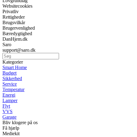
Lovgrundlag
Websitecookies
Privatliv
Rettigheder
Brugsvilkår
Brugervenlighed
Bæredygtighed
DanHjem.dk
Saro
support@saro.dk
Kategorier
Smart Home
Budget
Sikkerhed
Service
Temperatur
Energi
Lamper
Flyt
VVS
Garage
Bliv klogere på os
Få hjælp
Mediekit