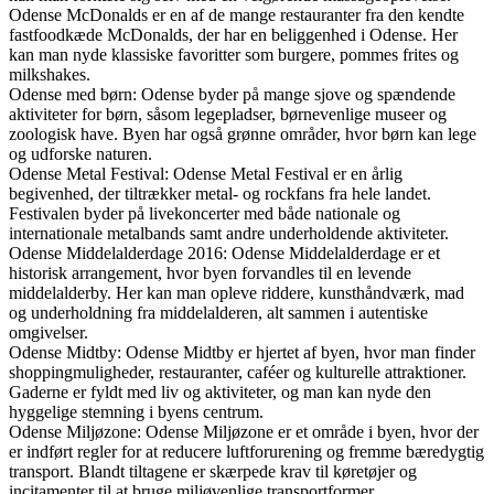
Odense McDonalds er en af de mange restauranter fra den kendte
fastfoodkæde McDonalds, der har en beliggenhed i Odense. Her
kan man nyde klassiske favoritter som burgere, pommes frites og
milkshakes.
Odense med børn: Odense byder på mange sjove og spændende
aktiviteter for børn, såsom legepladser, børnevenlige museer og
zoologisk have. Byen har også grønne områder, hvor børn kan lege
og udforske naturen.
Odense Metal Festival: Odense Metal Festival er en årlig
begivenhed, der tiltrækker metal- og rockfans fra hele landet.
Festivalen byder på livekoncerter med både nationale og
internationale metalbands samt andre underholdende aktiviteter.
Odense Middelalderdage 2016: Odense Middelalderdage er et
historisk arrangement, hvor byen forvandles til en levende
middelalderby. Her kan man opleve riddere, kunsthåndværk, mad
og underholdning fra middelalderen, alt sammen i autentiske
omgivelser.
Odense Midtby: Odense Midtby er hjertet af byen, hvor man finder
shoppingmuligheder, restauranter, caféer og kulturelle attraktioner.
Gaderne er fyldt med liv og aktiviteter, og man kan nyde den
hyggelige stemning i byens centrum.
Odense Miljøzone: Odense Miljøzone er et område i byen, hvor der
er indført regler for at reducere luftforurening og fremme bæredygtig
transport. Blandt tiltagene er skærpede krav til køretøjer og
incitamenter til at bruge miljøvenlige transportformer.