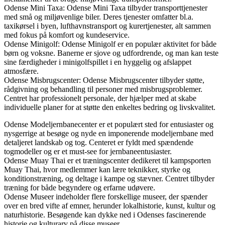
Odense Mini Taxa: Odense Mini Taxa tilbyder transporttjenester
med små og miljøvenlige biler. Deres tjenester omfatter bl.a.
taxikørsel i byen, lufthavnstransport og kurertjenester, alt sammen
med fokus på komfort og kundeservice.
Odense Minigolf: Odense Minigolf er en populær aktivitet for både
børn og voksne. Banerne er sjove og udfordrende, og man kan teste
sine færdigheder i minigolfspillet i en hyggelig og afslappet
atmosfære.
Odense Misbrugscenter: Odense Misbrugscenter tilbyder støtte,
rådgivning og behandling til personer med misbrugsproblemer.
Centret har professionelt personale, der hjælper med at skabe
individuelle planer for at støtte den enkeltes bedring og livskvalitet.
Odense Modeljernbanecenter er et populært sted for entusiaster og
nysgerrige at besøge og nyde en imponerende modeljernbane med
detaljeret landskab og tog. Centeret er fyldt med spændende
togmodeller og er et must-see for jernbaneentusiaster.
Odense Muay Thai er et træningscenter dedikeret til kampsporten
Muay Thai, hvor medlemmer kan lære teknikker, styrke og
konditionstræning, og deltage i kampe og stævner. Centret tilbyder
træning for både begyndere og erfarne udøvere.
Odense Museer indeholder flere forskellige museer, der spænder
over en bred vifte af emner, herunder lokalhistorie, kunst, kultur og
naturhistorie. Besøgende kan dykke ned i Odenses fascinerende
historie og kulturarv på disse museer.