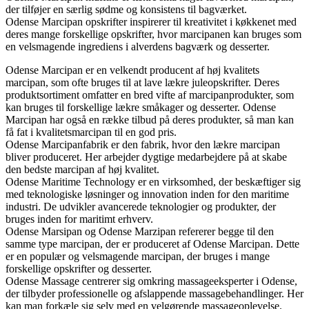
der tilføjer en særlig sødme og konsistens til bagværket.
Odense Marcipan opskrifter inspirerer til kreativitet i køkkenet med
deres mange forskellige opskrifter, hvor marcipanen kan bruges som
en velsmagende ingrediens i alverdens bagværk og desserter.
Odense Marcipan er en velkendt producent af høj kvalitets
marcipan, som ofte bruges til at lave lækre juleopskrifter. Deres
produktsortiment omfatter en bred vifte af marcipanprodukter, som
kan bruges til forskellige lækre småkager og desserter. Odense
Marcipan har også en række tilbud på deres produkter, så man kan
få fat i kvalitetsmarcipan til en god pris.
Odense Marcipanfabrik er den fabrik, hvor den lækre marcipan
bliver produceret. Her arbejder dygtige medarbejdere på at skabe
den bedste marcipan af høj kvalitet.
Odense Maritime Technology er en virksomhed, der beskæftiger sig
med teknologiske løsninger og innovation inden for den maritime
industri. De udvikler avancerede teknologier og produkter, der
bruges inden for maritimt erhverv.
Odense Marsipan og Odense Marzipan refererer begge til den
samme type marcipan, der er produceret af Odense Marcipan. Dette
er en populær og velsmagende marcipan, der bruges i mange
forskellige opskrifter og desserter.
Odense Massage centrerer sig omkring massageeksperter i Odense,
der tilbyder professionelle og afslappende massagebehandlinger. Her
kan man forkæle sig selv med en velgørende massageoplevelse.