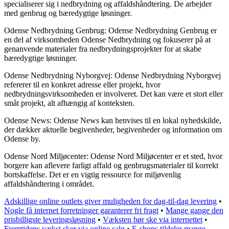
specialiserer sig i nedbrydning og affaldshåndtering. De arbejder
med genbrug og bæredygtige løsninger.
Odense Nedbrydning Genbrug: Odense Nedbrydning Genbrug er
en del af virksomheden Odense Nedbrydning og fokuserer på at
genanvende materialer fra nedbrydningsprojekter for at skabe
bæredygtige løsninger.
Odense Nedbrydning Nyborgvej: Odense Nedbrydning Nyborgvej
refererer til en konkret adresse eller projekt, hvor
nedbrydningsvirksomheden er involveret. Det kan være et stort eller
småt projekt, alt afhængig af konteksten.
Odense News: Odense News kan henvises til en lokal nyhedskilde,
der dækker aktuelle begivenheder, begivenheder og information om
Odense by.
Odense Nord Miljøcenter: Odense Nord Miljøcenter er et sted, hvor
borgere kan aflevere farligt affald og genbrugsmaterialer til korrekt
bortskaffelse. Det er en vigtig ressource for miljøvenlig
affaldshåndtering i området.
Adskillige online outlets giver muligheden for dag-til-dag levering
•
Nogle få internet forretninger garanterer fri fragt
•
Mange gange den
prisbilligste leveringsløsning
•
Væksten bør ske via internettet
•
Fremtidens vækst sker via online salg
•
E-shops tildeler mange