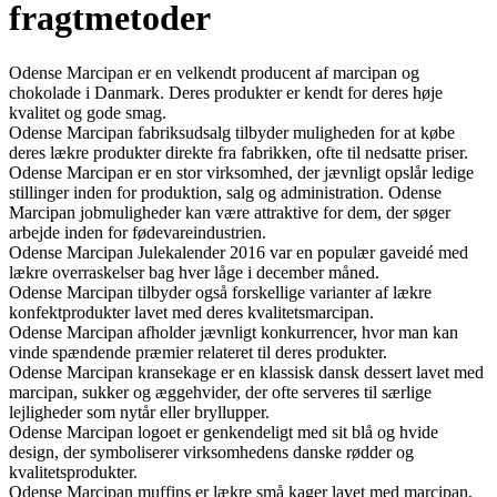
fragtmetoder
Odense Marcipan er en velkendt producent af marcipan og
chokolade i Danmark. Deres produkter er kendt for deres høje
kvalitet og gode smag.
Odense Marcipan fabriksudsalg tilbyder muligheden for at købe
deres lækre produkter direkte fra fabrikken, ofte til nedsatte priser.
Odense Marcipan er en stor virksomhed, der jævnligt opslår ledige
stillinger inden for produktion, salg og administration. Odense
Marcipan jobmuligheder kan være attraktive for dem, der søger
arbejde inden for fødevareindustrien.
Odense Marcipan Julekalender 2016 var en populær gaveidé med
lækre overraskelser bag hver låge i december måned.
Odense Marcipan tilbyder også forskellige varianter af lækre
konfektprodukter lavet med deres kvalitetsmarcipan.
Odense Marcipan afholder jævnligt konkurrencer, hvor man kan
vinde spændende præmier relateret til deres produkter.
Odense Marcipan kransekage er en klassisk dansk dessert lavet med
marcipan, sukker og æggehvider, der ofte serveres til særlige
lejligheder som nytår eller bryllupper.
Odense Marcipan logoet er genkendeligt med sit blå og hvide
design, der symboliserer virksomhedens danske rødder og
kvalitetsprodukter.
Odense Marcipan muffins er lækre små kager lavet med marcipan,