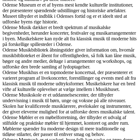
Odense Museum er et af byens mest kendte kulturelle institutioner,
der præsenterer spændende udstillinger og historiske artefakter.
Museet tilbyder et indblik i Odenses fortid og er et ideelt sted at
udforske byens rige historie.
Odense Musik dækker et bredt spektrum af musikalske
begivenheder, herunder koncerter, festivaler og musikarrangementer
i byen. Musikelskere kan nyde alt fra klassisk musik til moderne hits
på forskellige spillesteder i Odense.
Odense Musikbibliotek åbningstider giver information om, hvornår
musikbiblioteket er åbent for offentligheden, så folk kan låne musik,
bøger og andre medier, deltage i arrangementer og workshops, og
udforske den brede samling af lydoptagelser.
Odense Musikhus er en topmoderne koncertsal, der præsenterer et
varieret program af livekoncerter, forestillinger og events med alt fra
klassisk musik til moderne udtryksformer. Musikelskere har en bred
vifte af kulturelle oplevelser at vælge imellem i Musikhuset.
Odense Musikskole er et uddannelsescenter, der tilbyder
undervisning i musik til børn, unge og voksne på alle niveauer.
Skolen har kvalificerede musiklærere, øvelokaler og instrumenter,
der giver eleverne mulighed for at udforske deres musikalske talent.
Odense Møbler er en møbelforretning, der tilbyder et udvalg af
stilfulde og praktiske møbler til hjemmet, kontoret og andre rum.
Møblerne spænder fra moderne design til mere traditionelle og
tidløse stilarter, der passer til enhver smag og behov.
Odense Møntvask er et vaskeri, hvor folk kan vaske og tørre deres