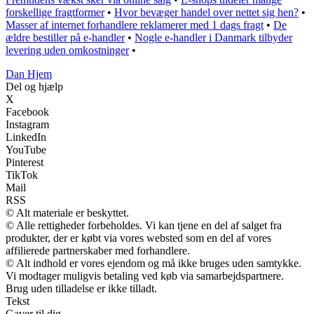
forskellige fragtformer
•
Hvor bevæger handel over nettet sig hen?
•
Masser af internet forhandlere reklamerer med 1 dags fragt
•
De
ældre bestiller på e-handler
•
Nogle e-handler i Danmark tilbyder
levering uden omkostninger
•
Dan Hjem
Del og hjælp
X
Facebook
Instagram
LinkedIn
YouTube
Pinterest
TikTok
Mail
RSS
© Alt materiale er beskyttet.
© Alle rettigheder forbeholdes. Vi kan tjene en del af salget fra
produkter, der er købt via vores websted som en del af vores
affilierede partnerskaber med forhandlere.
© Alt indhold er vores ejendom og må ikke bruges uden samtykke.
Vi modtager muligvis betaling ved køb via samarbejdspartnere.
Brug uden tilladelse er ikke tilladt.
Tekst
Gaver til dig