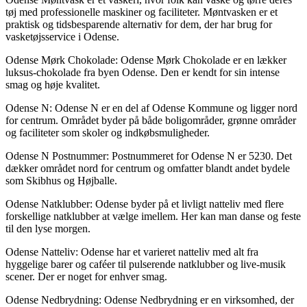
tøj med professionelle maskiner og faciliteter. Møntvasken er et
praktisk og tidsbesparende alternativ for dem, der har brug for
vasketøjsservice i Odense.
Odense Mørk Chokolade: Odense Mørk Chokolade er en lækker
luksus-chokolade fra byen Odense. Den er kendt for sin intense
smag og høje kvalitet.
Odense N: Odense N er en del af Odense Kommune og ligger nord
for centrum. Området byder på både boligområder, grønne områder
og faciliteter som skoler og indkøbsmuligheder.
Odense N Postnummer: Postnummeret for Odense N er 5230. Det
dækker området nord for centrum og omfatter blandt andet bydele
som Skibhus og Højballe.
Odense Natklubber: Odense byder på et livligt natteliv med flere
forskellige natklubber at vælge imellem. Her kan man danse og feste
til den lyse morgen.
Odense Natteliv: Odense har et varieret natteliv med alt fra
hyggelige barer og caféer til pulserende natklubber og live-musik
scener. Der er noget for enhver smag.
Odense Nedbrydning: Odense Nedbrydning er en virksomhed, der