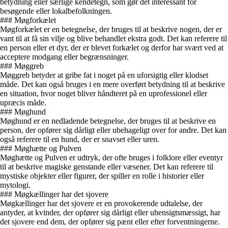
betydning eller særlige kendetegn, som gør det interessant for
besøgende eller lokalbefolkningen.
### Møgforkælet
Møgforkælet er en betegnelse, der bruges til at beskrive nogen, der er
vant til at få sin vilje og blive behandlet ekstra godt. Det kan referere til
en person eller et dyr, der er blevet forkælet og derfor har svært ved at
acceptere modgang eller begrænsninger.
### Møggreb
Møggreb betyder at gribe fat i noget på en uforsigtig eller klodset
måde. Det kan også bruges i en mere overført betydning til at beskrive
en situation, hvor noget bliver håndteret på en uprofessionel eller
upræcis måde.
### Møghund
Møghund er en nedladende betegnelse, der bruges til at beskrive en
person, der opfører sig dårligt eller ubehageligt over for andre. Det kan
også referere til en hund, der er snavset eller uren.
### Møghætte og Pulven
Møghætte og Pulven er udtryk, der ofte bruges i folklore eller eventyr
til at beskrive magiske genstande eller væsener. Det kan referere til
mystiske objekter eller figurer, der spiller en rolle i historier eller
mytologi.
### Møgkællinger har det sjovere
Møgkællinger har det sjovere er en provokerende udtalelse, der
antyder, at kvinder, der opfører sig dårligt eller uhensigtsmæssigt, har
det sjovere end dem, der opfører sig pænt eller efter forventningerne.