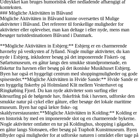
Udtrykket kan bruges humoristisk eller nedladende afhængigt af
konteksten.
### Mögliche Aktivitäten in Blåvand
Mögliche Aktivitäten in Blåvand kunne oversættes til Mulige
aktiviteter i Blåvand. Det refererer til forskellige muligheder for
aktiviteter eller oplevelser, man kan deltage i eller nyde, mens man
besøger turistdestinationen Blåvand i Danmark.
**Mögliche Aktivitäten in Esbjerg:** Esbjerg er en charmerende
havneby på vestkysten af Jylland. Nogle mulige aktiviteter, du kan
nyde i Esbjerg, inkluderer besøg på det imponerende Fiskeri- og
Søfartsmuseum, en gåtur langs den smukke strandpromenade, en
fisketur fra havnen eller besøg på det ikoniske Musikhuset Esbjerg.
Byen har også et hyggeligt centrum med shoppingmuligheder og gode
spisesteder.**Mögliche Aktivitäten in Hvide Sande:** Hvide Sande er
en hyggelig fiskerby på Holmsland Klit mellem Vesterhavet og
Ringkøbing Fjord. Du kan nyde aktiviteter som surfing eller
kitesurfing på de bølgende hav, fiskefrisk fisk i havnen, udforske den
smukke natur på cykel eller gåture, eller besøge det lokale maritime
museum. Byen har også lækre fiske- og
skaldyrsrestauranter.**Mögliche Aktivitäten in Kolding:** Kolding er
en historisk by med en imponerende slot og en charmerende bykerne.
Nogle aktiviteter omfatter en tur på Koldinghus, shopping i gågaden,
en gåtur langs Slotssøen, eller besøg på Trapholt Kunstmuseum. Byen
tilbyder også muligheder for at udforske naturen i området eller tage på