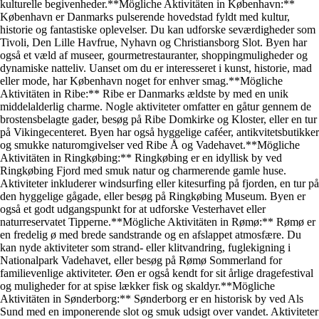
kulturelle begivenheder.**Mögliche Aktivitäten in København:**
København er Danmarks pulserende hovedstad fyldt med kultur,
historie og fantastiske oplevelser. Du kan udforske seværdigheder som
Tivoli, Den Lille Havfrue, Nyhavn og Christiansborg Slot. Byen har
også et væld af museer, gourmetrestauranter, shoppingmuligheder og
dynamiske natteliv. Uanset om du er interesseret i kunst, historie, mad
eller mode, har København noget for enhver smag.**Mögliche
Aktivitäten in Ribe:** Ribe er Danmarks ældste by med en unik
middelalderlig charme. Nogle aktiviteter omfatter en gåtur gennem de
brostensbelagte gader, besøg på Ribe Domkirke og Kloster, eller en tur
på Vikingecenteret. Byen har også hyggelige caféer, antikvitetsbutikker
og smukke naturomgivelser ved Ribe Å og Vadehavet.**Mögliche
Aktivitäten in Ringkøbing:** Ringkøbing er en idyllisk by ved
Ringkøbing Fjord med smuk natur og charmerende gamle huse.
Aktiviteter inkluderer windsurfing eller kitesurfing på fjorden, en tur på
den hyggelige gågade, eller besøg på Ringkøbing Museum. Byen er
også et godt udgangspunkt for at udforske Vesterhavet eller
naturreservatet Tipperne.**Mögliche Aktivitäten in Rømø:** Rømø er
en fredelig ø med brede sandstrande og en afslappet atmosfære. Du
kan nyde aktiviteter som strand- eller klitvandring, fuglekigning i
Nationalpark Vadehavet, eller besøg på Rømø Sommerland for
familievenlige aktiviteter. Øen er også kendt for sit årlige dragefestival
og muligheder for at spise lækker fisk og skaldyr.**Mögliche
Aktivitäten in Sønderborg:** Sønderborg er en historisk by ved Als
Sund med en imponerende slot og smuk udsigt over vandet. Aktiviteter