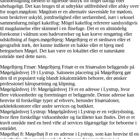
sammenligning mellem to lignende udtryk for noget dårligt eller
ubehageligt. Det kan bruges til at udtrykke utilfredshed eller afsky over
for noget.møgdom: Møgdom er en alternativ stavemåde for mødom,
som beskriver uskyld, jomfruelighed eller uerfarenhed, især i seksuel
sammenhæng.mögel kakelfog: Mögel kakelfog refererer sandsynligvis
til mugdannelse eller skimmel i en flisefuge. Det er en almindelig
forekomst i vådrum som badeværelser og kan kræve rengøring eller
udskiftning af fugen.møgelbjerg: Møgelbjerg er et stednavn eller et
geografisk træk, der kunne indikere en bakke eller et bjerg med
betegnelsen Møgel. Det kan være en lokalitet eller et naturskønt
område med dette navn.
Møgelbjerg Frisør: Møgelbjerg Frisør er en frisørsalon beliggende på
Møgelgårdsvej 19 i Lystrup. Salonens placering på Møgelbjerg gør
den til et populært valg blandt lokalområdets beboere, der ønsker
professionel håropsætning og klipning.
Møgelgårdsvej 19: Møgelgårdsvej 19 er en adresse i Lystrup, hvor
flere virksomheder og forretninger er beliggende. Denne adresse kan
henvise til forskellige typer af erhverv, herunder frisørsaloner,
arkitektkontorer eller andre services og butikker.
Møgelgårdsvej Lystrup: Møgelgårdsvej i Lystrup er en vejkrydsning,
hvor flere forskellige virksomheder og faciliteter kan findes. Det er et
travlt område med en bred vifte af services tilgængelige for beboerne i
området.
Møgelhøj 8: Møgelhøj 8 er en adresse i Lystrup, som kan henvise til en