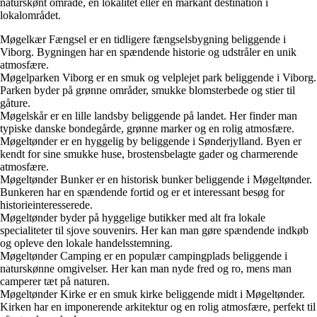
naturskønt område, en lokalitet eller en markant destination i
lokalområdet.
Møgelkær Fængsel er en tidligere fængselsbygning beliggende i
Viborg. Bygningen har en spændende historie og udstråler en unik
atmosfære.
Møgelparken Viborg er en smuk og velplejet park beliggende i Viborg.
Parken byder på grønne områder, smukke blomsterbede og stier til
gåture.
Møgelskår er en lille landsby beliggende på landet. Her finder man
typiske danske bondegårde, grønne marker og en rolig atmosfære.
Møgeltønder er en hyggelig by beliggende i Sønderjylland. Byen er
kendt for sine smukke huse, brostensbelagte gader og charmerende
atmosfære.
Møgeltønder Bunker er en historisk bunker beliggende i Møgeltønder.
Bunkeren har en spændende fortid og er et interessant besøg for
historieinteresserede.
Møgeltønder byder på hyggelige butikker med alt fra lokale
specialiteter til sjove souvenirs. Her kan man gøre spændende indkøb
og opleve den lokale handelsstemning.
Møgeltønder Camping er en populær campingplads beliggende i
naturskønne omgivelser. Her kan man nyde fred og ro, mens man
camperer tæt på naturen.
Møgeltønder Kirke er en smuk kirke beliggende midt i Møgeltønder.
Kirken har en imponerende arkitektur og en rolig atmosfære, perfekt til