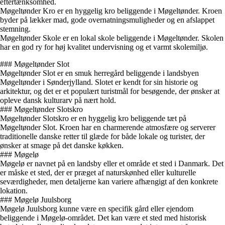
eftertænksomhed.
Møgeltønder Kro er en hyggelig kro beliggende i Møgeltønder. Kroen
byder på lækker mad, gode overnatningsmuligheder og en afslappet
stemning.
Møgeltønder Skole er en lokal skole beliggende i Møgeltønder. Skolen
har en god ry for høj kvalitet undervisning og et varmt skolemiljø.
### Møgeltønder Slot
Møgeltønder Slot er en smuk herregård beliggende i landsbyen
Møgeltønder i Sønderjylland. Slotet er kendt for sin historie og
arkitektur, og det er et populært turistmål for besøgende, der ønsker at
opleve dansk kulturarv på nært hold.
### Møgeltønder Slotskro
Møgeltønder Slotskro er en hyggelig kro beliggende tæt på
Møgeltønder Slot. Kroen har en charmerende atmosfære og serverer
traditionelle danske retter til glæde for både lokale og turister, der
ønsker at smage på det danske køkken.
### Møgelø
Møgelø er navnet på en landsby eller et område et sted i Danmark. Det
er måske et sted, der er præget af naturskønhed eller kulturelle
seværdigheder, men detaljerne kan variere afhængigt af den konkrete
lokation.
### Møgelø Juulsborg
Møgelø Juulsborg kunne være en specifik gård eller ejendom
beliggende i Møgelø-området. Det kan være et sted med historisk