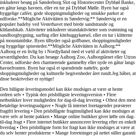
inkluderer besøg på Sønderborg Slot og Historiecenter Dybbøl Banke,
en gåtur langs havnen, eller en tur på Dybbøl Mølle. Byen har også
hyggelige caféer, gode shoppingmuligheder og smukke parker at
udforske.**Mögliche Aktivitäten in Søndervig:** Søndervig er en
populær badeby ved Vesterhavet med brede sandstrande og
klitlandskab. Aktiviteter inkluderer strandaktiviteter som svømning og
sandborgbygning, surfing eller kitebuggykørsel, eller en tur i klitterne
på mountainbike. Byen tilbyder også golfbaner, shoppingmuligheder
og hyggelige spisesteder.**Mögliche Aktivitäten in Aalborg:**
Aalborg er en livlig by i Nordjylland med et væld af aktiviteter og
seværdigheder. Du kan besøge Aalborg Zoo, Aalborgtårnet eller Utzon
Center, udforske den charmerende gammelby eller nyde en gåtur langs
havnefronten. Byen har også et spændende natteliv, gode
shoppingmuligheder og kulturelle begivenheder året rundt.Jeg håber, at
disse beskrivelser er nyttige!
Den billigste leveringsmodel kan ikke modsiges at være at hente
ordren selv
•
Typisk den prisbilligste leveringsversion
•
Flere
netbutikker lover muligheden for dag-til-dag levering
•
Oftest den mest
betalelige leveringsudgave
•
Nogle få internet foretagender præsterer
fragtfri levering
•
Den prisbilligste fragtmulighed kan ikke modsiges at
være selv at hente pakken
•
Mange online butikker giver løfte om dag-
til-dag fragt
•
Flere internet butikker annoncerer levering efter en enkelt
hverdag
•
Den prisbilligste form for fragt kan ikke modsiges at være at
du selv henter produkterne
•
Mange forretninger på nettet stiller garanti