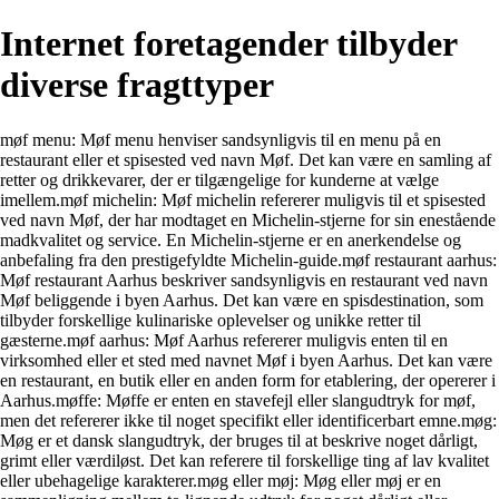
Internet foretagender tilbyder
diverse fragttyper
møf menu: Møf menu henviser sandsynligvis til en menu på en
restaurant eller et spisested ved navn Møf. Det kan være en samling af
retter og drikkevarer, der er tilgængelige for kunderne at vælge
imellem.møf michelin: Møf michelin refererer muligvis til et spisested
ved navn Møf, der har modtaget en Michelin-stjerne for sin enestående
madkvalitet og service. En Michelin-stjerne er en anerkendelse og
anbefaling fra den prestigefyldte Michelin-guide.møf restaurant aarhus:
Møf restaurant Aarhus beskriver sandsynligvis en restaurant ved navn
Møf beliggende i byen Aarhus. Det kan være en spisdestination, som
tilbyder forskellige kulinariske oplevelser og unikke retter til
gæsterne.møf aarhus: Møf Aarhus refererer muligvis enten til en
virksomhed eller et sted med navnet Møf i byen Aarhus. Det kan være
en restaurant, en butik eller en anden form for etablering, der opererer i
Aarhus.møffe: Møffe er enten en stavefejl eller slangudtryk for møf,
men det refererer ikke til noget specifikt eller identificerbart emne.møg:
Møg er et dansk slangudtryk, der bruges til at beskrive noget dårligt,
grimt eller værdiløst. Det kan referere til forskellige ting af lav kvalitet
eller ubehagelige karakterer.møg eller møj: Møg eller møj er en