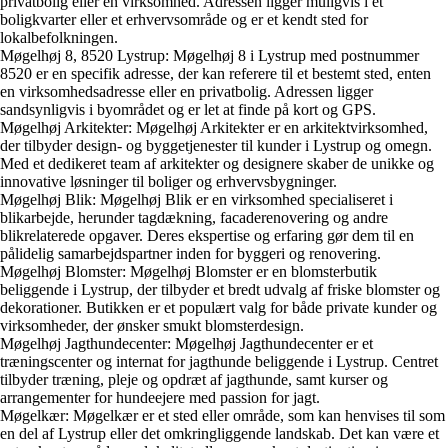
privatbolig eller en virksomhed. Adressen ligger muligvis i et
boligkvarter eller et erhvervsområde og er et kendt sted for
lokalbefolkningen.
Møgelhøj 8, 8520 Lystrup: Møgelhøj 8 i Lystrup med postnummer
8520 er en specifik adresse, der kan referere til et bestemt sted, enten
en virksomhedsadresse eller en privatbolig. Adressen ligger
sandsynligvis i byområdet og er let at finde på kort og GPS.
Møgelhøj Arkitekter: Møgelhøj Arkitekter er en arkitektvirksomhed,
der tilbyder design- og byggetjenester til kunder i Lystrup og omegn.
Med et dedikeret team af arkitekter og designere skaber de unikke og
innovative løsninger til boliger og erhvervsbygninger.
Møgelhøj Blik: Møgelhøj Blik er en virksomhed specialiseret i
blikarbejde, herunder tagdækning, facaderenovering og andre
blikrelaterede opgaver. Deres ekspertise og erfaring gør dem til en
pålidelig samarbejdspartner inden for byggeri og renovering.
Møgelhøj Blomster: Møgelhøj Blomster er en blomsterbutik
beliggende i Lystrup, der tilbyder et bredt udvalg af friske blomster og
dekorationer. Butikken er et populært valg for både private kunder og
virksomheder, der ønsker smukt blomsterdesign.
Møgelhøj Jagthundecenter: Møgelhøj Jagthundecenter er et
træningscenter og internat for jagthunde beliggende i Lystrup. Centret
tilbyder træning, pleje og opdræt af jagthunde, samt kurser og
arrangementer for hundeejere med passion for jagt.
Møgelkær: Møgelkær er et sted eller område, som kan henvises til som
en del af Lystrup eller det omkringliggende landskab. Det kan være et