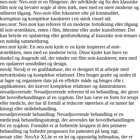
neo-noir: Neo-noir er en filmgenre, der udviklede sig fra den klassiske
film noir og bevarer nogle af dens træk, men med en mere moderne og
stiliseret tilgang. Neo-noir-film fokuserer ofte på kriminalitet,
korruption og komplekse karakterer i en stærk visuel stil.
neo.noir: Neo.noir kan referere til en moderne fortolkning eller tilgang
til noir-æstetikken, enten i film, litteratur eller andre kunstformer. Det
kan betyde en opdatering eller genfortolkning af klassiske noir-temaer i
en nutidig sammenhæng.
neo.noir kjole: En neo.noir kjole er en kjole inspireret af noir-
æstetikken, men med en moderne twist. Disse kjoler kan have en
dunkel og dragende stil, der minder om film noir-karakterer, men med
en opdateret sensibilitet og design.
neo4j: Neo4j er en grafdatabase, der er designet til at arbejde med
netværksdata og komplekse relationer. Den bruger grafer og nodes til
at lagre og organisere data på en effektiv måde og bruges ofte i
applikationer, der kræver komplekse relationer og datastrukturer.
neoadjuverende: Neoadjuverende refererer til en behandling, der gives
før hovedbehandlingen af en sygdom. Det kan være en form for terapi
eller medicin, der har til formål at reducere størrelsen af en tumor før
kirurgi eller strålebehandling.
neoadjuverende behandling: Neoadjuverende behandling er en
medicinsk behandlingsstrategi, der anvendes før hovedbehandlingen
for en sygdom. Formålet er at forberede kroppen til den primære
behandling og forbedre prognosen for patienten på lang sigt.
neoair xlite: NeoAir XLite er en let og oppustelig luftmadras, der er