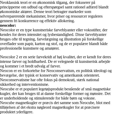
Neoklassisk teori er en økonomisk tilgang, der fokuserer på
principperne om udbud og efterspørgsel samt rationel adfærd blandt
økonomiske aktører. Denne teori betragter markeder som
selvreparerende mekanismer, hvor priser og ressourcer reguleres
gennem fri konkurrence og effektiv allokering.
neocolor:
Neocolor er en type kunstneriske farveblyanter eller voksstifter, der
kendes for deres intensitet og lysbestandighed. Disse farveblyanter
bruges ofte til tegning, farvelægning og illustration på forskellige
overflader som papir, karton og stof, og de er populære blandt både
professionelle kunstnere og amatører.
Neocolor 2 er en serie farvekridt af høj kvalitet, der er kendt for deres
intense farver og holdbarhed. De er velegnede til kunstnerisk arbejde
og kommer i et bredt udvalg af farver.
Neocon er en forkortelse for Neoconservatism, en politisk ideologi og
bevægelse, der typisk er konservativ og amerikansk orienteret.
Neoconservatisme har ofte fokus på demokrati, stærk national
sikkerhed og interventionisme.
Neocube er et populært legetøjsprodukt bestående af små magnetiske
kugler, der kan bruges til at danne forskellige former og mønstre. Det
er underholdende og stimulerende for både børn og voksne.
Neocube magnetkugler er præcis det samme som Neocube, blot med
tilføjelsen af det ekstra nøgleord magnetkugler for at præcisere
produktet yderligere.