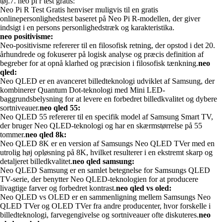
tøj.7. neo pi r test gratis:
Neo Pi R Test Gratis henviser muligvis til en gratis
onlinepersonlighedstest baseret på Neo Pi R-modellen, der giver
indsigt i en persons personlighedstræk og karakteristika.
neo positivisme:
Neo-positivisme refererer til en filosofisk retning, der opstod i det 20.
århundrede og fokuserer på logisk analyse og præcis definition af
begreber for at opnå klarhed og præcision i filosofisk tænkning.
neo
qled:
Neo QLED er en avanceret billedteknologi udviklet af Samsung, der
kombinerer Quantum Dot-teknologi med Mini LED-
baggrundsbelysning for at levere en forbedret billedkvalitet og dybere
sortniveauer.
neo qled 55:
Neo QLED 55 refererer til en specifik model af Samsung Smart TV,
der bruger Neo QLED-teknologi og har en skærmstørrelse på 55
tommer.
neo qled 8k:
Neo QLED 8K er en version af Samsungs Neo QLED TVer med en
utrolig høj opløsning på 8K, hvilket resulterer i en ekstremt skarp og
detaljeret billedkvalitet.
neo qled samsung:
Neo QLED Samsung er en samlet betegnelse for Samsungs QLED
TV-serie, der benytter Neo QLED-teknologien for at producere
livagtige farver og forbedret kontrast.
neo qled vs oled:
Neo QLED vs OLED er en sammenligning mellem Samsungs Neo
QLED TVer og OLED TVer fra andre producenter, hvor forskelle i
billedteknologi, farvegengivelse og sortniveauer ofte diskuteres.
neo