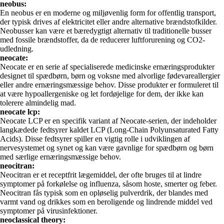
neobus:
En neobus er en moderne og miljøvenlig form for offentlig transport,
der typisk drives af elektricitet eller andre alternative brændstofkilder.
Neobusser kan være et bæredygtigt alternativ til traditionelle busser
med fossile brændstoffer, da de reducerer luftforurening og CO2-
udledning.
neocate:
Neocate er en serie af specialiserede medicinske ernæringsprodukter
designet til spædbørn, børn og voksne med alvorlige fødevareallergier
eller andre ernæringsmæssige behov. Disse produkter er formuleret til
at være hypoallergeniske og let fordøjelige for dem, der ikke kan
tolerere almindelig mad.
neocate lcp:
Neocate LCP er en specifik variant af Neocate-serien, der indeholder
langkædede fedtsyrer kaldet LCP (Long-Chain Polyunsaturated Fatty
Acids). Disse fedtsyrer spiller en vigtig rolle i udviklingen af
nervesystemet og synet og kan være gavnlige for spædbørn og børn
med særlige ernæringsmæssige behov.
neocitran:
Neocitran er et receptfrit lægemiddel, der ofte bruges til at lindre
symptomer på forkølelse og influenza, såsom hoste, smerter og feber.
Neocitran fås typisk som en opløselig pulverdrik, der blandes med
varmt vand og drikkes som en beroligende og lindrende middel ved
symptomer på virusinfektioner.
neoclassical theory: