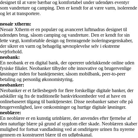
designet til at være bærbar og komfortabel under udendørs eventyr
som vandreture og camping. Den er kendt for at være varm, isolerende
og let at transportere.
neoair xtherm:
Neoair Xtherm er en populær og avanceret luftmadras designet til
udendørs brug, såsom camping og vandreture. Den er kendt for sin
lette vægt, komfortable design og fremragende isoleringsegenskaber,
der sikrer en varm og behagelig søvnoplevelse selv i ekstreme
vejrforhold.
neobank:
En neobank er en digital bank, der opererer udelukkende online uden
fysiske filialer. Neobanker tilbyder ofte innovative og brugervenlige
løsninger inden for banktjenester, såsom mobilbank, peer-to-peer
betaling og personlig økonomistyring.
neobanker:
Neobanker er et fællesbegreb for flere forskellige digitale banker, der
adskiller sig fra de traditionelle bankvirksomheder ved at have en
onlinebaseret tilgang til banktjenester. Disse neobanker satser ofte på
brugervenlighed, lave omkostninger og hurtige digitale løsninger.
neoblære:
En neoblære er en kunstig urinblære, der anvendes efter fjernelse af
den naturlige blære på grund af sygdom eller skade. Neoblæren skaber
mulighed for fortsat vandladning ved at omdirigere urinen fra nyrerne
gennem en konstrueret blære til en udløbskanal.