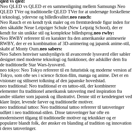
qled vs qled:
Neo QLED vs QLED er en sammenligning mellem Samsungs Neo
QLED TVer og traditionelle QLED TVer for at undersøge forskellene
i teknologi, ydeevne og billedkvalitet.
neo rauch:
Neo Rauch er en kendt tysk maler og en fremtrædende figur inden for
den såkaldte Neue Leipziger Schule (New Leipzig School), der er
kendt for sin unikke stil og komplekse billedsprog.
neo rwby:
Neo RWBY refererer til en karakter fra den amerikanske animeserie
RWBY, der er en kombination af 3D-animering og japansk anime-stil,
skabt af Monty Oum.
neo sabers:
Neo Sabers henviser sandsynligvis til avancerede lyssværd eller sabler
designet med moderne teknologi og funktioner, der adskiller dem fra
de traditionelle Star Wars-lyssværd.
neo tokyo: Neo Tokyo refererer til en futuristisk og moderne version af
Tokyo, som ofte ses i science fiction-film, manga og anime. Det er en
visionær og stiliseret tolkning af den japanske hovedstad.
neo traditional: Neo traditional er en tattoo-stil, der kombinerer
elementer fra traditionel amerikansk tatovering med inspiration fra
andre stilarter som japansk og illustrativt. Denne stil er kendetegnet ved
klare linjer, levende farver og traditionelle motiver.
neo traditional tattoo: Neo traditional tattoo refererer til tatoveringer
udført i neo traditional-stilen. Disse tatoveringer har ofte en
moderniseret tilgang til traditionelle motiver og teknikker og er
populære blandt folk, der ønsker en blanding af tradition og innovation
i deres tatoveringer.