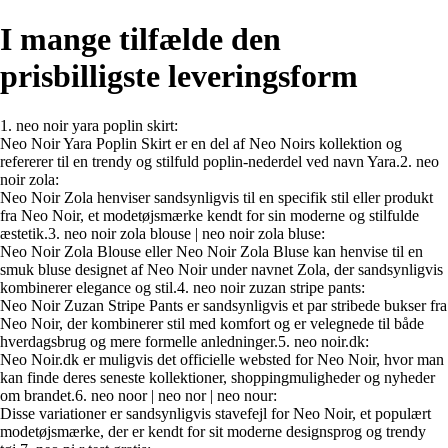
I mange tilfælde den
prisbilligste leveringsform
1. neo noir yara poplin skirt:
Neo Noir Yara Poplin Skirt er en del af Neo Noirs kollektion og
refererer til en trendy og stilfuld poplin-nederdel ved navn Yara.2. neo
noir zola:
Neo Noir Zola henviser sandsynligvis til en specifik stil eller produkt
fra Neo Noir, et modetøjsmærke kendt for sin moderne og stilfulde
æstetik.3. neo noir zola blouse | neo noir zola bluse:
Neo Noir Zola Blouse eller Neo Noir Zola Bluse kan henvise til en
smuk bluse designet af Neo Noir under navnet Zola, der sandsynligvis
kombinerer elegance og stil.4. neo noir zuzan stripe pants:
Neo Noir Zuzan Stripe Pants er sandsynligvis et par stribede bukser fra
Neo Noir, der kombinerer stil med komfort og er velegnede til både
hverdagsbrug og mere formelle anledninger.5. neo noir.dk:
Neo Noir.dk er muligvis det officielle websted for Neo Noir, hvor man
kan finde deres seneste kollektioner, shoppingmuligheder og nyheder
om brandet.6. neo noor | neo nor | neo nour:
Disse variationer er sandsynligvis stavefejl for Neo Noir, et populært
modetøjsmærke, der er kendt for sit moderne designsprog og trendy