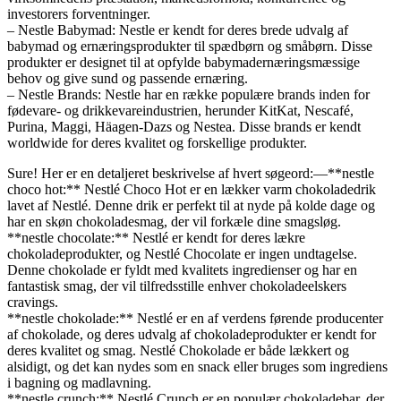
investorers forventninger.
– Nestle Babymad: Nestle er kendt for deres brede udvalg af
babymad og ernæringsprodukter til spædbørn og småbørn. Disse
produkter er designet til at opfylde babymadernæringsmæssige
behov og give sund og passende ernæring.
– Nestle Brands: Nestle har en række populære brands inden for
fødevare- og drikkevareindustrien, herunder KitKat, Nescafé,
Purina, Maggi, Häagen-Dazs og Nestea. Disse brands er kendt
worldwide for deres kvalitet og forskellige produkter.
Sure! Her er en detaljeret beskrivelse af hvert søgeord:—**nestle
choco hot:** Nestlé Choco Hot er en lækker varm chokoladedrik
lavet af Nestlé. Denne drik er perfekt til at nyde på kolde dage og
har en skøn chokoladesmag, der vil forkæle dine smagsløg.
**nestle chocolate:** Nestlé er kendt for deres lækre
chokoladeprodukter, og Nestlé Chocolate er ingen undtagelse.
Denne chokolade er fyldt med kvalitets ingredienser og har en
fantastisk smag, der vil tilfredsstille enhver chokoladeelskers
cravings.
**nestle chokolade:** Nestlé er en af verdens førende producenter
af chokolade, og deres udvalg af chokoladeprodukter er kendt for
deres kvalitet og smag. Nestlé Chokolade er både lækkert og
alsidigt, og det kan nydes som en snack eller bruges som ingrediens
i bagning og madlavning.
**nestle crunch:** Nestlé Crunch er en populær chokoladebar, der