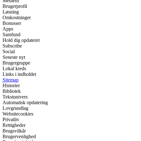
Medlem
Brugerprofil
Løsning
Omkostninger
Bonusser
Apps
Samfund
Hold dig opdateret
Subscribe
Social
Seneste nyt
Brugergruppe
Lokal kreds
Links i indholdet
Sitemap
Historier
Bibliotek
Tekstunivers
Automatisk opdatering
Lovgrundlag
Websitecookies
Privatliv
Rettigheder
Brugsvilkår
Brugervenlighed