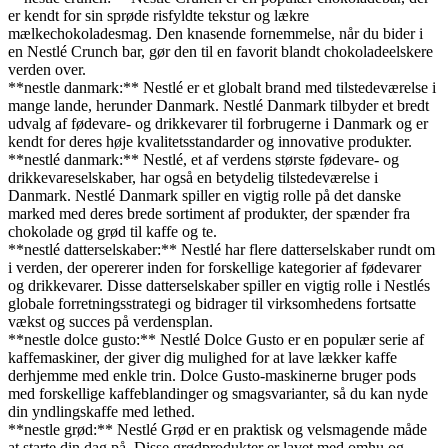
er kendt for sin sprøde risfyldte tekstur og lækre
mælkechokoladesmag. Den knasende fornemmelse, når du bider i
en Nestlé Crunch bar, gør den til en favorit blandt chokoladeelskere
verden over.
**nestle danmark:** Nestlé er et globalt brand med tilstedeværelse i
mange lande, herunder Danmark. Nestlé Danmark tilbyder et bredt
udvalg af fødevare- og drikkevarer til forbrugerne i Danmark og er
kendt for deres høje kvalitetsstandarder og innovative produkter.
**nestlé danmark:** Nestlé, et af verdens største fødevare- og
drikkevareselskaber, har også en betydelig tilstedeværelse i
Danmark. Nestlé Danmark spiller en vigtig rolle på det danske
marked med deres brede sortiment af produkter, der spænder fra
chokolade og grød til kaffe og te.
**nestlé datterselskaber:** Nestlé har flere datterselskaber rundt om
i verden, der opererer inden for forskellige kategorier af fødevarer
og drikkevarer. Disse datterselskaber spiller en vigtig rolle i Nestlés
globale forretningsstrategi og bidrager til virksomhedens fortsatte
vækst og succes på verdensplan.
**nestle dolce gusto:** Nestlé Dolce Gusto er en populær serie af
kaffemaskiner, der giver dig mulighed for at lave lækker kaffe
derhjemme med enkle trin. Dolce Gusto-maskinerne bruger pods
med forskellige kaffeblandinger og smagsvarianter, så du kan nyde
din yndlingskaffe med lethed.
**nestle grød:** Nestlé Grød er en praktisk og velsmagende måde
at starte din dag på. Disse grødprodukter er lavet med omhu og