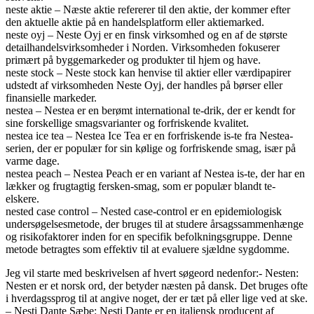
neste aktie – Næste aktie refererer til den aktie, der kommer efter
den aktuelle aktie på en handelsplatform eller aktiemarked.
neste oyj – Neste Oyj er en finsk virksomhed og en af de største
detailhandelsvirksomheder i Norden. Virksomheden fokuserer
primært på byggemarkeder og produkter til hjem og have.
neste stock – Neste stock kan henvise til aktier eller værdipapirer
udstedt af virksomheden Neste Oyj, der handles på børser eller
finansielle markeder.
nestea – Nestea er en berømt international te-drik, der er kendt for
sine forskellige smagsvarianter og forfriskende kvalitet.
nestea ice tea – Nestea Ice Tea er en forfriskende is-te fra Nestea-
serien, der er populær for sin kølige og forfriskende smag, især på
varme dage.
nestea peach – Nestea Peach er en variant af Nestea is-te, der har en
lækker og frugtagtig fersken-smag, som er populær blandt te-
elskere.
nested case control – Nested case-control er en epidemiologisk
undersøgelsesmetode, der bruges til at studere årsagssammenhænge
og risikofaktorer inden for en specifik befolkningsgruppe. Denne
metode betragtes som effektiv til at evaluere sjældne sygdomme.
Jeg vil starte med beskrivelsen af hvert søgeord nedenfor:- Nesten:
Nesten er et norsk ord, der betyder næsten på dansk. Det bruges ofte
i hverdagssprog til at angive noget, der er tæt på eller lige ved at ske.
– Nesti Dante Sæbe: Nesti Dante er en italiensk producent af