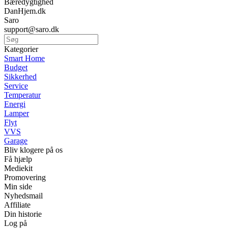
Bæredygtighed
DanHjem.dk
Saro
support@saro.dk
Kategorier
Smart Home
Budget
Sikkerhed
Service
Temperatur
Energi
Lamper
Flyt
VVS
Garage
Bliv klogere på os
Få hjælp
Mediekit
Promovering
Min side
Nyhedsmail
Affiliate
Din historie
Log på