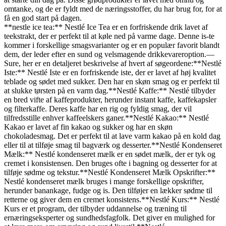
omtanke, og de er fyldt med de næringsstoffer, du har brug for, for at
få en god start på dagen.
**nestle ice tea:** Nestlé Ice Tea er en forfriskende drik lavet af
teekstrakt, der er perfekt til at køle ned på varme dage. Denne is-te
kommer i forskellige smagsvarianter og er en populær favorit blandt
dem, der leder efter en sund og velsmagende drikkevareroption.—
Sure, her er en detaljeret beskrivelse af hvert af søgeordene:**Nestlé
Iste:** Nestlé Iste er en forfriskende iste, der er lavet af høj kvalitet
teblade og sødet med sukker. Den har en skøn smag og er perfekt til
at slukke tørsten på en varm dag.**Nestlé Kaffe:** Nestlé tilbyder
en bred vifte af kaffeprodukter, herunder instant kaffe, kaffekapsler
og filterkaffe. Deres kaffe har en rig og fyldig smag, der vil
tilfredsstille enhver kaffeelskers ganer.**Nestlé Kakao:** Nestlé
Kakao er lavet af fin kakao og sukker og har en skøn
chokoladesmag. Det er perfekt til at lave varm kakao på en kold dag
eller til at tilføje smag til bagværk og desserter.**Nestlé Kondenseret
Mælk:** Nestlé kondenseret mælk er en sødet mælk, der er tyk og
cremet i konsistensen. Den bruges ofte i bagning og desserter for at
tilføje sødme og tekstur.**Nestlé Kondenseret Mælk Opskrifter:**
Nestlé kondenseret mælk bruges i mange forskellige opskrifter,
herunder banankage, fudge og is. Den tilføjer en lækker sødme til
retterne og giver dem en cremet konsistens.**Nestlé Kurs:** Nestlé
Kurs er et program, der tilbyder uddannelse og træning til
ernæringseksperter og sundhedsfagfolk. Det giver en mulighed for