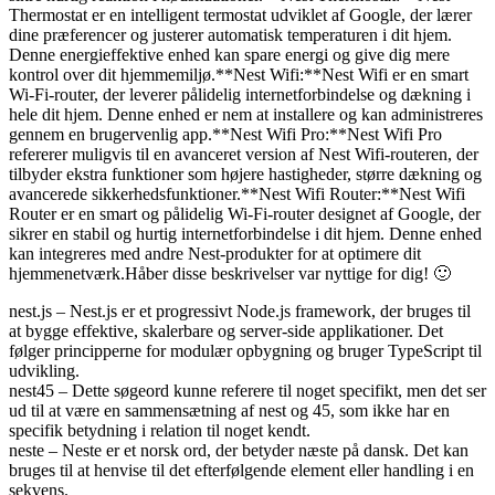
Thermostat er en intelligent termostat udviklet af Google, der lærer
dine præferencer og justerer automatisk temperaturen i dit hjem.
Denne energieffektive enhed kan spare energi og give dig mere
kontrol over dit hjemmemiljø.**Nest Wifi:**Nest Wifi er en smart
Wi-Fi-router, der leverer pålidelig internetforbindelse og dækning i
hele dit hjem. Denne enhed er nem at installere og kan administreres
gennem en brugervenlig app.**Nest Wifi Pro:**Nest Wifi Pro
refererer muligvis til en avanceret version af Nest Wifi-routeren, der
tilbyder ekstra funktioner som højere hastigheder, større dækning og
avancerede sikkerhedsfunktioner.**Nest Wifi Router:**Nest Wifi
Router er en smart og pålidelig Wi-Fi-router designet af Google, der
sikrer en stabil og hurtig internetforbindelse i dit hjem. Denne enhed
kan integreres med andre Nest-produkter for at optimere dit
hjemmenetværk.Håber disse beskrivelser var nyttige for dig! 🙂
nest.js – Nest.js er et progressivt Node.js framework, der bruges til
at bygge effektive, skalerbare og server-side applikationer. Det
følger principperne for modulær opbygning og bruger TypeScript til
udvikling.
nest45 – Dette søgeord kunne referere til noget specifikt, men det ser
ud til at være en sammensætning af nest og 45, som ikke har en
specifik betydning i relation til noget kendt.
neste – Neste er et norsk ord, der betyder næste på dansk. Det kan
bruges til at henvise til det efterfølgende element eller handling i en
sekvens.