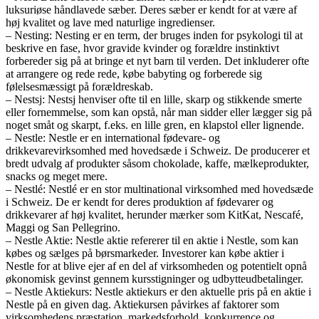
luksuriøse håndlavede sæber. Deres sæber er kendt for at være af
høj kvalitet og lave med naturlige ingredienser.
– Nesting: Nesting er en term, der bruges inden for psykologi til at
beskrive en fase, hvor gravide kvinder og forældre instinktivt
forbereder sig på at bringe et nyt barn til verden. Det inkluderer ofte
at arrangere og rede rede, købe babyting og forberede sig
følelsesmæssigt på forældreskab.
– Nestsj: Nestsj henviser ofte til en lille, skarp og stikkende smerte
eller fornemmelse, som kan opstå, når man sidder eller lægger sig på
noget småt og skarpt, f.eks. en lille gren, en klapstol eller lignende.
– Nestle: Nestle er en international fødevare- og
drikkevarevirksomhed med hovedsæde i Schweiz. De producerer et
bredt udvalg af produkter såsom chokolade, kaffe, mælkeprodukter,
snacks og meget mere.
– Nestlé: Nestlé er en stor multinational virksomhed med hovedsæde
i Schweiz. De er kendt for deres produktion af fødevarer og
drikkevarer af høj kvalitet, herunder mærker som KitKat, Nescafé,
Maggi og San Pellegrino.
– Nestle Aktie: Nestle aktie refererer til en aktie i Nestle, som kan
købes og sælges på børsmarkeder. Investorer kan købe aktier i
Nestle for at blive ejer af en del af virksomheden og potentielt opnå
økonomisk gevinst gennem kursstigninger og udbytteudbetalinger.
– Nestle Aktiekurs: Nestle aktiekurs er den aktuelle pris på en aktie i
Nestle på en given dag. Aktiekursen påvirkes af faktorer som
virksomhedens præstation, markedsforhold, konkurrence og