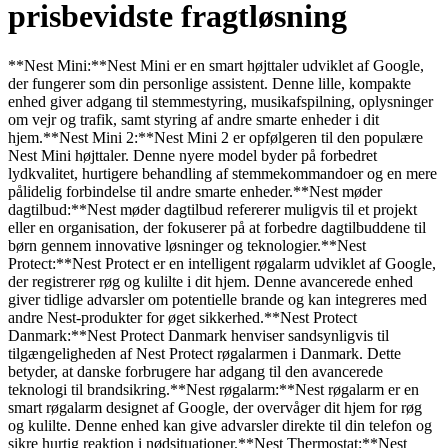
prisbevidste fragtløsning
**Nest Mini:**Nest Mini er en smart højttaler udviklet af Google,
der fungerer som din personlige assistent. Denne lille, kompakte
enhed giver adgang til stemmestyring, musikafspilning, oplysninger
om vejr og trafik, samt styring af andre smarte enheder i dit
hjem.**Nest Mini 2:**Nest Mini 2 er opfølgeren til den populære
Nest Mini højttaler. Denne nyere model byder på forbedret
lydkvalitet, hurtigere behandling af stemmekommandoer og en mere
pålidelig forbindelse til andre smarte enheder.**Nest møder
dagtilbud:**Nest møder dagtilbud refererer muligvis til et projekt
eller en organisation, der fokuserer på at forbedre dagtilbuddene til
børn gennem innovative løsninger og teknologier.**Nest
Protect:**Nest Protect er en intelligent røgalarm udviklet af Google,
der registrerer røg og kulilte i dit hjem. Denne avancerede enhed
giver tidlige advarsler om potentielle brande og kan integreres med
andre Nest-produkter for øget sikkerhed.**Nest Protect
Danmark:**Nest Protect Danmark henviser sandsynligvis til
tilgængeligheden af Nest Protect røgalarmen i Danmark. Dette
betyder, at danske forbrugere har adgang til den avancerede
teknologi til brandsikring.**Nest røgalarm:**Nest røgalarm er en
smart røgalarm designet af Google, der overvåger dit hjem for røg
og kulilte. Denne enhed kan give advarsler direkte til din telefon og
sikre hurtig reaktion i nødsituationer.**Nest Thermostat:**Nest