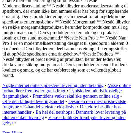
at lære mere om ernæring og sund livsstil.**Nestlé
Modermælkserstatning:** Nestlé tilbyder modermælkserstatning til
spædbørn, der enten ikke kan ammes eller har brug for supplerende
ernæring. Deres produkter er nøje sammensat for at imødekomme
spædbørns ernæringsbehov.**Nestlé Morgenmad:** Nestlé tilbyder
en række morgenmadsprodukter, herunder kornprodukter, müsli og
morgenmadsbarer. Deres produkter er nærende og en praktisk
løsning til en sund morgenmad.**Nestlé Nan Pro 1:** Nestlé Nan
Pro 1 er en modermælkserstatning designet til spædbørn i alderen 0-
6 måneder. Den tilbyder en ideel sammensætning af næringsstoffer
til at opfylde spædbørns ernæringsbehov.**Nestlé Products:**
Nestlé tilbyder et bredt udvalg af produkter, herunder fødevarer,
drikkevarer, slik og morgenmad. Deres produkter er kendt for deres
kvalitet og smag, og de har etableret sig som et velkendt globalt
brand.
Nogle internet outlets præsterer levering uden betaling
•
Visse online
forhandlere frembyder gratis fragt
•
Typisk den mindst kostelige
fragtmulighed
•
Fremtidens vækst skal ske gennem online salg
•
Ofte den billigste leveringsmodel
•
Desuden den mest prisbevidste
fragttype
•
E-handel vækster eksplosivt
•
De ældre bestiller hos
internet handler
•
En hel del netshops i Danmark lover levering på
blot en enkelt hverdag
•
Visse e-butikker frembyder levering uden
gebyr
•
Dan Hjem