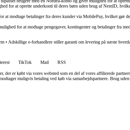
r tilpasset brugere med en Nordea-konto og giver mulighed for at oprett
hed for at oprette underkonti til deres børn uden brug af NemID, hvilk
or at modtage betalinger fra deres kunder via MobilePay, hvilket gør de
r mulighed for at modtage pengegaver, kontingenter og betalinger fra 
orm
•
Adskillige e-forhandlere stiller garanti om levering på næste hverd
terest
TikTok
Mail
RSS
ter, der er købt via vores websted som en del af vores affilierede partne
tager muligvis betaling ved køb via samarbejdspartnere. Brug uden till