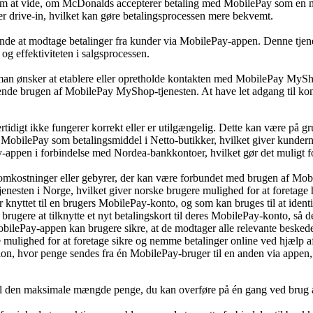
m at vide, om McDonalds accepterer betaling med MobilePay som en mul
 drive-in, hvilket kan gøre betalingsprocessen mere bekvemt.
ende at modtage betalinger fra kunder via MobilePay-appen. Denne tje
og effektiviteten i salgsprocessen.
an ønsker at etablere eller opretholde kontakten med MobilePay MySho
rende brugen af MobilePay MyShop-tjenesten. At have let adgang til ko
tidigt ikke fungerer korrekt eller er utilgængelig. Dette kan være på gr
ge MobilePay som betalingsmiddel i Netto-butikker, hvilket giver kund
ppen i forbindelse med Nordea-bankkontoer, hvilket gør det muligt for
mkostninger eller gebyrer, der kan være forbundet med brugen af Mob
nesten i Norge, hvilket giver norske brugere mulighed for at foretage h
yttet til en brugers MobilePay-konto, og som kan bruges til at identi
ugere at tilknytte et nyt betalingskort til deres MobilePay-konto, så de
ilePay-appen kan brugere sikre, at de modtager alle relevante besked
 mulighed for at foretage sikre og nemme betalinger online ved hjælp 
tion, hvor penge sendes fra én MobilePay-bruger til en anden via appen,
til den maksimale mængde penge, du kan overføre på én gang ved brug 