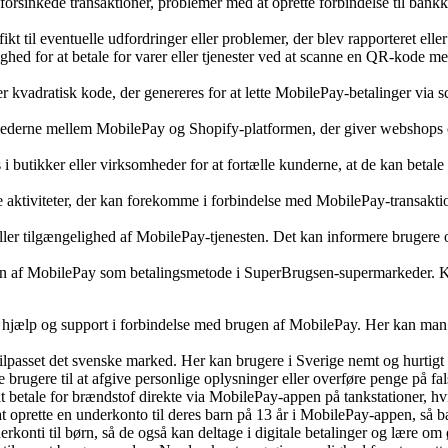
rsinkede transaktioner, problemer med at oprette forbindelse til bankk
til eventuelle udfordringer eller problemer, der blev rapporteret eller
d for at betale for varer eller tjenester ved at scanne en QR-kode med
kvadratisk kode, der genereres for at lette MobilePay-betalinger via
hederne mellem MobilePay og Shopify-platformen, der giver webshops 
ises i butikker eller virksomheder for at fortælle kunderne, at de kan bet
e aktiviteter, der kan forekomme i forbindelse med MobilePay-transaktio
eller tilgængelighed af MobilePay-tjenesten. Det kan informere brugere 
 af MobilePay som betalingsmetode i SuperBrugsen-supermarkeder. Kund
få hjælp og support i forbindelse med brugen af MobilePay. Her kan ma
lpasset det svenske marked. Her kan brugere i Sverige nemt og hurtigt f
e brugere til at afgive personlige oplysninger eller overføre penge på 
t betale for brændstof direkte via MobilePay-appen på tankstationer, hv
 at oprette en underkonto til deres barn på 13 år i MobilePay-appen, så
derkonti til børn, så de også kan deltage i digitale betalinger og lære