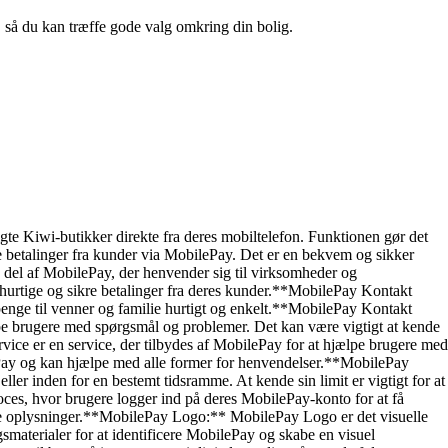
n, så du kan træffe gode valg omkring din bolig.
e Kiwi-butikker direkte fra deres mobiltelefon. Funktionen gør det
 betalinger fra kunder via MobilePay. Det er en bekvem og sikker
del af MobilePay, der henvender sig til virksomheder og
rtige og sikre betalinger fra deres kunder.**MobilePay Kontakt
 penge til venner og familie hurtigt og enkelt.**MobilePay Kontakt
lpe brugere med spørgsmål og problemer. Det kan være vigtigt at kende
ce er en service, der tilbydes af MobilePay for at hjælpe brugere med
lePay og kan hjælpe med alle former for henvendelser.**MobilePay
er inden for en bestemt tidsramme. At kende sin limit er vigtigt for at
es, hvor brugere logger ind på deres MobilePay-konto for at få
lige oplysninger.**MobilePay Logo:** MobilePay Logo er det visuelle
terialer for at identificere MobilePay og skabe en visuel