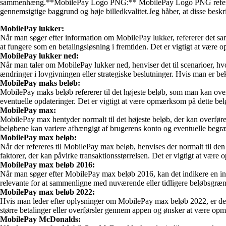
sammenhæng.**MobilePay Logo PNG:** MobilePay Logo PNG refererer san
gennemsigtige baggrund og høje billedkvalitet.Jeg håber, at disse beskr
MobilePay lukker:
Når man søger efter information om MobilePay lukker, refererer det sa
at fungere som en betalingsløsning i fremtiden. Det er vigtigt at være 
MobilePay lukker ned:
Når man taler om MobilePay lukker ned, henviser det til scenarioer, hv
ændringer i lovgivningen eller strategiske beslutninger. Hvis man er be
MobilePay maks beløb:
MobilePay maks beløb refererer til det højeste beløb, som man kan ove
eventuelle opdateringer. Det er vigtigt at være opmærksom på dette belø
MobilePay max:
MobilePay max hentyder normalt til det højeste beløb, der kan overføre
beløbene kan variere afhængigt af brugerens konto og eventuelle begræ
MobilePay max beløb:
Når der refereres til MobilePay max beløb, henvises der normalt til de
faktorer, der kan påvirke transaktionsstørrelsen. Det er vigtigt at være
MobilePay max beløb 2016:
Når man søger efter MobilePay max beløb 2016, kan det indikere en in
relevante for at sammenligne med nuværende eller tidligere beløbsgrænse
MobilePay max beløb 2022:
Hvis man leder efter oplysninger om MobilePay max beløb 2022, er det f
større betalinger eller overførsler gennem appen og ønsker at være o
MobilePay McDonalds: