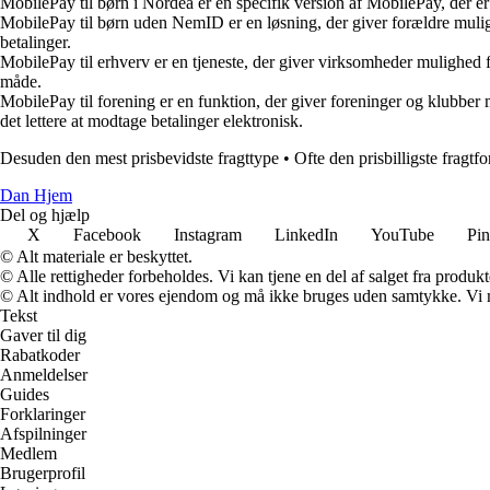
MobilePay til børn i Nordea er en specifik version af MobilePay, der e
MobilePay til børn uden NemID er en løsning, der giver forældre mulig
betalinger.
MobilePay til erhverv er en tjeneste, der giver virksomheder mulighed f
måde.
MobilePay til forening er en funktion, der giver foreninger og klubbe
det lettere at modtage betalinger elektronisk.
Desuden den mest prisbevidste fragttype
•
Ofte den prisbilligste fragtf
Dan Hjem
Del og hjælp
X
Facebook
Instagram
LinkedIn
YouTube
Pin
© Alt materiale er beskyttet.
© Alle rettigheder forbeholdes. Vi kan tjene en del af salget fra produk
© Alt indhold er vores ejendom og må ikke bruges uden samtykke. Vi mod
Tekst
Gaver til dig
Rabatkoder
Anmeldelser
Guides
Forklaringer
Afspilninger
Medlem
Brugerprofil