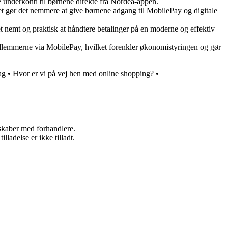
e underkonti til børnene direkte fra Nordea-appen.
et gør det nemmere at give børnene adgang til MobilePay og digitale
t nemt og praktisk at håndtere betalinger på en moderne og effektiv
medlemmerne via MobilePay, hvilket forenkler økonomistyringen og gør
ag
•
Hvor er vi på vej hen med online shopping?
•
rskaber med forhandlere.
adelse er ikke tilladt.