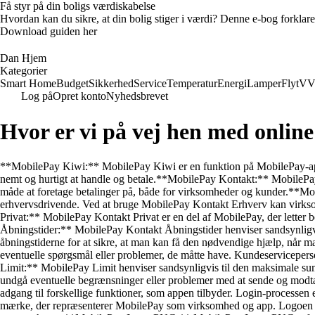
Få styr på din boligs værdiskabelse
Hvordan kan du sikre, at din bolig stiger i værdi? Denne e-bog forklare
Download guiden her
Dan Hjem
Kategorier
Smart Home
Budget
Sikkerhed
Service
Temperatur
Energi
Lamper
Flyt
VV
Log på
Opret konto
Nyhedsbrevet
Hvor er vi på vej hen med onlin
**MobilePay Kiwi:** MobilePay Kiwi er en funktion på MobilePay-appen,
nemt og hurtigt at handle og betale.**MobilePay Kontakt:** MobilePay 
måde at foretage betalinger på, både for virksomheder og kunder.**Mo
erhvervsdrivende. Ved at bruge MobilePay Kontakt Erhverv kan virkso
Privat:** MobilePay Kontakt Privat er en del af MobilePay, der letter b
Åbningstider:** MobilePay Kontakt Åbningstider henviser sandsynligvis
åbningstiderne for at sikre, at man kan få den nødvendige hjælp, når 
eventuelle spørgsmål eller problemer, de måtte have. Kundeservicepers
Limit:** MobilePay Limit henviser sandsynligvis til den maksimale sum 
undgå eventuelle begrænsninger eller problemer med at sende og modta
adgang til forskellige funktioner, som appen tilbyder. Login-processen
mærke, der repræsenterer MobilePay som virksomhed og app. Logoen er 