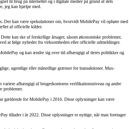
il brug på internettet og i digitale medier på grund af dets
re, jeg kan hjælpe med.
tens. Der kan være spekulationer om, hvorvidt MobilePay vil ophøre med
et af officielle kilder.
. Dette kan ske af forskellige årsager, såsom økonomiske problemer,
 ved at følge nyheder fra virksomheden eller officielle udmeldinger.
obilePay og kan ændre sig over tid afhængigt af deres politikker og
lige, ugentlige eller månedlige grænser for transaktioner. Max-
n variere afhængigt af brugerkontoens verifikationsniveau og andre
re problemer.
 var gældende for MobilePay i 2016. Disse oplysninger kan være
ay tillader i år 2022. Disse oplysninger er nyttige, når man foretager