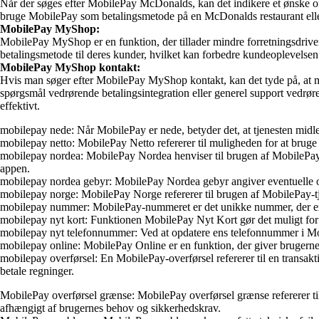
Når der søges efter MobilePay McDonalds, kan det indikere et ønske o
bruge MobilePay som betalingsmetode på en McDonalds restaurant eller
MobilePay MyShop:
MobilePay MyShop er en funktion, der tillader mindre forretningsdriv
betalingsmetode til deres kunder, hvilket kan forbedre kundeoplevelsen 
MobilePay MyShop kontakt:
Hvis man søger efter MobilePay MyShop kontakt, kan det tyde på, at m
spørgsmål vedrørende betalingsintegration eller generel support vedrø
effektivt.
mobilepay nede: Når MobilePay er nede, betyder det, at tjenesten midler
mobilepay netto: MobilePay Netto refererer til muligheden for at bru
mobilepay nordea: MobilePay Nordea henviser til brugen af MobilePay-a
appen.
mobilepay nordea gebyr: MobilePay Nordea gebyr angiver eventuelle o
mobilepay norge: MobilePay Norge refererer til brugen af MobilePay-tje
mobilepay nummer: MobilePay-nummeret er det unikke nummer, der er kn
mobilepay nyt kort: Funktionen MobilePay Nyt Kort gør det muligt for br
mobilepay nyt telefonnummer: Ved at opdatere ens telefonnummer i Mob
mobilepay online: MobilePay Online er en funktion, der giver brugerne
mobilepay overførsel: En MobilePay-overførsel refererer til en transak
betale regninger.
MobilePay overførsel grænse: MobilePay overførsel grænse refererer 
afhængigt af brugernes behov og sikkerhedskrav.