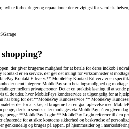
r, hvilke forbedringer og reparationer der er vigtigst for værdiskabelse
S
Garage
e shopping?
 der giver brugerne mulighed for at betale for deres indkøb i udvalgt
Kontakt er en service, der gør det muligt for virksomheder at modtage
bilePay Kontakt Erhverv:** MobilePay Kontakt Erhverv er en specifik 
mheder nemt integrere MobilePay som betalingsmulighed og modtage hu
etalinger mellem privatpersoner. Det er en praktisk løsning til at sende
 til de tider, hvor MobilePays kundeservice er tilgængelig for at hjæ
man har brug for det.**MobilePay Kundeservice:** MobilePay Kundeservi
onalet er der for at sikre, at brugerne har en god oplevelse med Mobi
penge, der kan sendes eller modtages via MobilePay på en given dag ell
ge penge.**MobilePay Login:** MobilePay Login refererer til den proc
 er afgørende for at sikre kontoens sikkerhed og beskyttelse af person
genkendelig og bruges på appen, på hjemmesider og i markedsføringsma