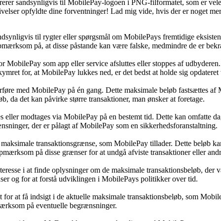
dsynligvis til MobilePay-logoen i PNG-filformatet, som er velegnet t
ivelser opfyldte dine forventninger! Lad mig vide, hvis der er noget me
ndsynligvis til rygter eller spørgsmål om MobilePays fremtidige eksis
opmærksom på, at disse påstande kan være falske, medmindre de er bekræft
or MobilePay som app eller service afsluttes eller stoppes af udbyderen
kymret for, at MobilePay lukkes ned, er det bedst at holde sig opdateret
rføre med MobilePay på én gang. Dette maksimale beløb fastsættes af M
b, da det kan påvirke større transaktioner, man ønsker at foretage.
s eller modtages via MobilePay på en bestemt tid. Dette kan omfatte dag
nsninger, der er pålagt af MobilePay som en sikkerhedsforanstaltning.
n maksimale transaktionsgrænse, som MobilePay tillader. Dette beløb ka
 opmærksom på disse grænser for at undgå afviste transaktioner eller and
teresse i at finde oplysninger om de maksimale transaktionsbeløb, der
r og for at forstå udviklingen i MobilePays politikker over tid.
or at få indsigt i de aktuelle maksimale transaktionsbeløb, som MobileP
pmærksom på eventuelle begrænsninger.