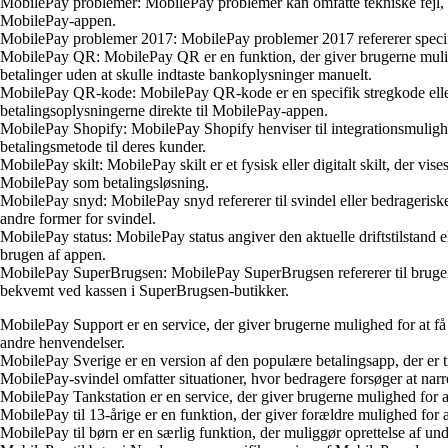
MobilePay problemer: MobilePay problemer kan omfatte tekniske fejl, fo
MobilePay-appen.
MobilePay problemer 2017: MobilePay problemer 2017 refererer specifikt 
MobilePay QR: MobilePay QR er en funktion, der giver brugerne mulighe
betalinger uden at skulle indtaste bankoplysninger manuelt.
MobilePay QR-kode: MobilePay QR-kode er en specifik stregkode eller 
betalingsoplysningerne direkte til MobilePay-appen.
MobilePay Shopify: MobilePay Shopify henviser til integrationsmulig
betalingsmetode til deres kunder.
MobilePay skilt: MobilePay skilt er et fysisk eller digitalt skilt, der v
MobilePay som betalingsløsning.
MobilePay snyd: MobilePay snyd refererer til svindel eller bedragerisk
andre former for svindel.
MobilePay status: MobilePay status angiver den aktuelle driftstilstand 
brugen af appen.
MobilePay SuperBrugsen: MobilePay SuperBrugsen refererer til brugen
bekvemt ved kassen i SuperBrugsen-butikker.
MobilePay Support er en service, der giver brugerne mulighed for at 
andre henvendelser.
MobilePay Sverige er en version af den populære betalingsapp, der er ti
MobilePay-svindel omfatter situationer, hvor bedragere forsøger at narr
MobilePay Tankstation er en service, der giver brugerne mulighed for a
MobilePay til 13-årige er en funktion, der giver forældre mulighed for
MobilePay til børn er en særlig funktion, der muliggør oprettelse af un