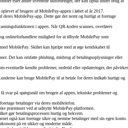
ontoer eller andre uventede udfordringer, der kan opstå under brug af
 oplevet af brugere af MobilePay-appen i løbet af år 2017.
 deres MobilePay-app. Dette gør det nemt og hurtigt at foretage
 scanningsfunktionen i appen. Når QR-koden scannes, overføres
og onlineforhandlere mulighed for at tilbyde MobilePay som
ale med MobilePay. Skiltet kan hjælpe med at øge kendskabet til
ner. Det kan omfatte phishing, misbrug af betalingsoplysninger eller
om eventuelle kendte problemer, nedetid eller opdateringer, der påvirker
erne kan bruge MobilePay til at betale for deres indkøb hurtigt og
n få svar på spørgsmål om brugen af appen, tekniske problemer og
oretage betalinger via deres mobiltelefon.
falske præmisser ved at udnytte MobilePay-platformen.
ilket gør betalingsprocessen hurtig og bekvem.
 barnet også kan foretage sikre og nemme betalinger med sin egen konto.
 om økonomi på en sikker og moderne måde.