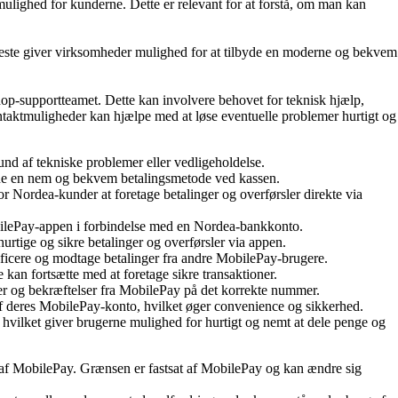
ighed for kunderne. Dette er relevant for at forstå, om man kan
neste giver virksomheder mulighed for at tilbyde en moderne og bekvem
p-supportteamet. Dette kan involvere behovet for teknisk hjælp,
ntaktmuligheder kan hjælpe med at løse eventuelle problemer hurtigt og
und af tekniske problemer eller vedligeholdelse.
erne en nem og bekvem betalingsmetode ved kassen.
 Nordea-kunder at foretage betalinger og overførsler direkte via
ilePay-appen i forbindelse med en Nordea-bankkonto.
urtige og sikre betalinger og overførsler via appen.
ficere og modtage betalinger fra andre MobilePay-brugere.
 kan fortsætte med at foretage sikre transaktioner.
er og bekræftelser fra MobilePay på det korrekte nummer.
af deres MobilePay-konto, hvilket øger convenience og sikkerhed.
 hvilket giver brugerne mulighed for hurtigt og nemt at dele penge og
af MobilePay. Grænsen er fastsat af MobilePay og kan ændre sig