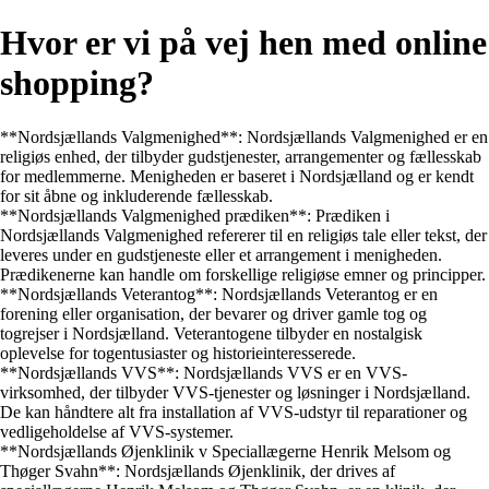
Hvor er vi på vej hen med online
shopping?
**Nordsjællands Valgmenighed**: Nordsjællands Valgmenighed er en
religiøs enhed, der tilbyder gudstjenester, arrangementer og fællesskab
for medlemmerne. Menigheden er baseret i Nordsjælland og er kendt
for sit åbne og inkluderende fællesskab.
**Nordsjællands Valgmenighed prædiken**: Prædiken i
Nordsjællands Valgmenighed refererer til en religiøs tale eller tekst, der
leveres under en gudstjeneste eller et arrangement i menigheden.
Prædikenerne kan handle om forskellige religiøse emner og principper.
**Nordsjællands Veterantog**: Nordsjællands Veterantog er en
forening eller organisation, der bevarer og driver gamle tog og
togrejser i Nordsjælland. Veterantogene tilbyder en nostalgisk
oplevelse for togentusiaster og historieinteresserede.
**Nordsjællands VVS**: Nordsjællands VVS er en VVS-
virksomhed, der tilbyder VVS-tjenester og løsninger i Nordsjælland.
De kan håndtere alt fra installation af VVS-udstyr til reparationer og
vedligeholdelse af VVS-systemer.
**Nordsjællands Øjenklinik v Speciallægerne Henrik Melsom og
Thøger Svahn**: Nordsjællands Øjenklinik, der drives af