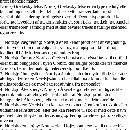
professionelle malere.
Nordsjø træbeskyttelse: Nordsjø træbeskyttelse er en type maling eller
behandling specielt udviklet til at beskytte træoverflader mod
vejrforhold, skader og forringelse over tid. Denne type produkt kan
forlænge levetiden af trækonstruktioner, som f.eks. trædæk, træpaneler
eller træmøbler, samtidig med at den bevarer træets naturlige skønhed
og udseende.
1. Nordsjø vægmaling: Nordsjø er en kendt producent af vægmaling,
der tilbyder et bredt udvalg af farver og malingsprodukter af høj
kvalitet til både indendørs og udendørs brug.
2. Nordsjö Örebro: Nordsjö Örebro henviser sandsynligvis til en filial
eller butik beliggende i byen Örebro, der sælger produkter fra mærket
Nordsjö, herunder maling, malerværktøj og tilbehør.
3. Nordsjø åbningstider: Nordsjø åbningstider hentyder til de fastsatte
åbningstider for en Nordsjø-butik eller filial, hvor kunder kan handle
malingprodukter og modtage rådgivning fra personalet.
4. Nordsjö Åkersberga: Nordsjö Åkersberga refererer muligvis til en
specifik butik, afdeling eller forhandler af Nordsjö-produkter
beliggende i Åkersberga eller rettet mod kunder i dette område.
5. Nordskolen: Nordskolen kan være navnet på en konkret skole eller
uddannelsesinstitution, eller det kan referere til skoler med dette navn
generelt, der tilbyder undervisning og læring for elever på forskellige
niveauer.
6. Nordskolen Højby: Nordskolen Højby kan henvise til en specifik