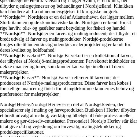
speciallægerne Henrik Melsom og Thøger Svahn, er en klinik, der
tilbyder øjenlægetjenester og behandlinger i Nordsjælland. Klinikken
kan håndtere alt fra rutineundersøgelser til kirurgiske indgreb.
**Nordsjø**: Nordsjøen er en del af Atlanterhavet, der ligger mellem
Storbritannien og de skandinaviske lande. Nordsjøen er kendt for sit
rige havliv, olie- og gasfelter samt betydning for fiskeri og handel.
**Nordsjö**: Nordsjö er en farve- og malingproducent, der tilbyder et
bredt udvalg af farver og malingprodukter. Nordsjö-produkterne
bruges ofte til indendørs og udendørs malerprojekter og er kendt for
deres kvalitet og holdbarhed.
**Nordsjø Farvekort**: Nordsjø Farvekort er en kollektion af farver,
der tilbydes af Nordsjö-malingsproducenter. Farvekortet indeholder en
række nuancer og toner, som kunder kan vælge imellem til deres
malerprojekter.
**Nordsjø Farver**: Nordsjø Farver refererer til farverne, der
produceres af Nordsjø-malingsproducenter. Disse farver kan købes i
forskellige nuancer og finish for at imødekomme kundernes behov og
præferencer for malerprojekter.
Nordsjø Herlev:Nordsjø Herlev er en del af Nordsjø-kæden, der
specialiserer sig i maling og farveprodukter. Butikken i Herlev tilbyder
et bredt udvalg af maling, værktøj og tilbehør til både professionelle
malere og gør-det-selv-entusiaster. Personalet i Nordsjø Herlev står klar
til at give råd og vejledning om farvevalg, malingsteknikker og
produktspecifikationer.