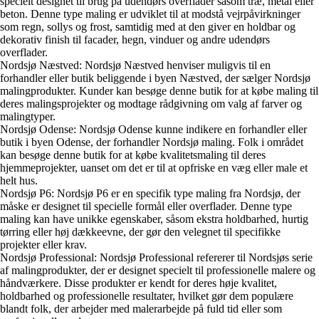
specielt designet til brug på udendørs overflader såsom træ, metal eller
beton. Denne type maling er udviklet til at modstå vejrpåvirkninger
som regn, sollys og frost, samtidig med at den giver en holdbar og
dekorativ finish til facader, hegn, vinduer og andre udendørs
overflader.
Nordsjø Næstved: Nordsjø Næstved henviser muligvis til en
forhandler eller butik beliggende i byen Næstved, der sælger Nordsjø
malingprodukter. Kunder kan besøge denne butik for at købe maling til
deres malingsprojekter og modtage rådgivning om valg af farver og
malingtyper.
Nordsjø Odense: Nordsjø Odense kunne indikere en forhandler eller
butik i byen Odense, der forhandler Nordsjø maling. Folk i området
kan besøge denne butik for at købe kvalitetsmaling til deres
hjemmeprojekter, uanset om det er til at opfriske en væg eller male et
helt hus.
Nordsjø P6: Nordsjø P6 er en specifik type maling fra Nordsjø, der
måske er designet til specielle formål eller overflader. Denne type
maling kan have unikke egenskaber, såsom ekstra holdbarhed, hurtig
tørring eller høj dækkeevne, der gør den velegnet til specifikke
projekter eller krav.
Nordsjø Professional: Nordsjø Professional refererer til Nordsjøs serie
af malingprodukter, der er designet specielt til professionelle malere og
håndværkere. Disse produkter er kendt for deres høje kvalitet,
holdbarhed og professionelle resultater, hvilket gør dem populære
blandt folk, der arbejder med malerarbejde på fuld tid eller som