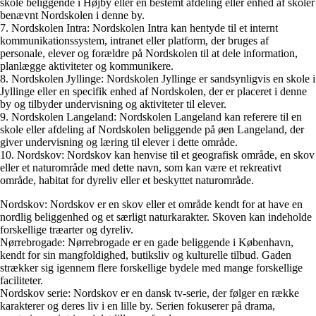
skole beliggende i Højby eller en bestemt afdeling eller enhed af skoler
benævnt Nordskolen i denne by.
7. Nordskolen Intra: Nordskolen Intra kan hentyde til et internt
kommunikationssystem, intranet eller platform, der bruges af
personale, elever og forældre på Nordskolen til at dele information,
planlægge aktiviteter og kommunikere.
8. Nordskolen Jyllinge: Nordskolen Jyllinge er sandsynligvis en skole i
Jyllinge eller en specifik enhed af Nordskolen, der er placeret i denne
by og tilbyder undervisning og aktiviteter til elever.
9. Nordskolen Langeland: Nordskolen Langeland kan referere til en
skole eller afdeling af Nordskolen beliggende på øen Langeland, der
giver undervisning og læring til elever i dette område.
10. Nordskov: Nordskov kan henvise til et geografisk område, en skov
eller et naturområde med dette navn, som kan være et rekreativt
område, habitat for dyreliv eller et beskyttet naturområde.
Nordskov: Nordskov er en skov eller et område kendt for at have en
nordlig beliggenhed og et særligt naturkarakter. Skoven kan indeholde
forskellige træarter og dyreliv.
Nørrebrogade: Nørrebrogade er en gade beliggende i København,
kendt for sin mangfoldighed, butiksliv og kulturelle tilbud. Gaden
strækker sig igennem flere forskellige bydele med mange forskellige
faciliteter.
Nordskov serie: Nordskov er en dansk tv-serie, der følger en række
karakterer og deres liv i en lille by. Serien fokuserer på drama,