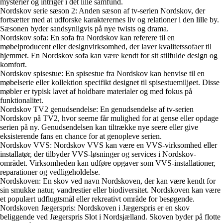
mysterier og intriger i det lille samfund.
Nordskov serie sæson 2: Anden sæson af tv-serien Nordskov, der
fortsætter med at udforske karakterernes liv og relationer i den lille by.
Sæsonen byder sandsynligvis på nye twists og drama.
Nordskov sofa: En sofa fra Nordskov kan referere til en
møbelproducent eller designvirksomhed, der laver kvalitetssofaer til
hjemmet. En Nordskov sofa kan være kendt for sit stilfulde design og
komfort.
Nordskov spisestue: En spisestue fra Nordskov kan henvise til en
møbelserie eller kollektion specifikt designet til spisestuemiljøet. Disse
møbler er typisk lavet af holdbare materialer og med fokus på
funktionalitet.
Nordskov TV2 genudsendelse: En genudsendelse af tv-serien
Nordskov på TV2, hvor seerne får mulighed for at gense eller opdage
serien på ny. Genudsendelsen kan tiltrække nye seere eller give
eksisterende fans en chance for at genopleve serien.
Nordskov VVS: Nordskov VVS kan være en VVS-virksomhed eller
installatør, der tilbyder VVS-løsninger og services i Nordskov-
området. Virksomheden kan udføre opgaver som VVS-installationer,
reparationer og vedligeholdelse.
Nordskoven: En skov ved navn Nordskoven, der kan være kendt for
sin smukke natur, vandrestier eller biodiversitet. Nordskoven kan være
et populært udflugtsmål eller rekreativt område for besøgende.
Nordskoven Jægerspris: Nordskoven i Jægerspris er en skov
beliggende ved Jægerspris Slot i Nordsjælland. Skoven byder på flotte