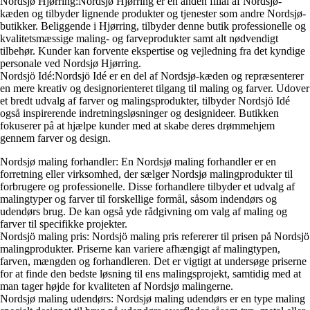
Nordsjø Hjørring:Nordsjø Hjørring er en anden filial af Nordsjø-
kæden og tilbyder lignende produkter og tjenester som andre Nordsjø-
butikker. Beliggende i Hjørring, tilbyder denne butik professionelle og
kvalitetsmæssige maling- og farveprodukter samt alt nødvendigt
tilbehør. Kunder kan forvente ekspertise og vejledning fra det kyndige
personale ved Nordsjø Hjørring.
Nordsjö Idé:Nordsjö Idé er en del af Nordsjø-kæden og repræsenterer
en mere kreativ og designorienteret tilgang til maling og farver. Udover
et bredt udvalg af farver og malingsprodukter, tilbyder Nordsjö Idé
også inspirerende indretningsløsninger og designideer. Butikken
fokuserer på at hjælpe kunder med at skabe deres drømmehjem
gennem farver og design.
Nordsjø maling forhandler: En Nordsjø maling forhandler er en
forretning eller virksomhed, der sælger Nordsjø malingprodukter til
forbrugere og professionelle. Disse forhandlere tilbyder et udvalg af
malingtyper og farver til forskellige formål, såsom indendørs og
udendørs brug. De kan også yde rådgivning om valg af maling og
farver til specifikke projekter.
Nordsjö maling pris: Nordsjö maling pris refererer til prisen på Nordsjö
malingprodukter. Priserne kan variere afhængigt af malingtypen,
farven, mængden og forhandleren. Det er vigtigt at undersøge priserne
for at finde den bedste løsning til ens malingsprojekt, samtidig med at
man tager højde for kvaliteten af Nordsjø malingerne.
Nordsjø maling udendørs: Nordsjø maling udendørs er en type maling