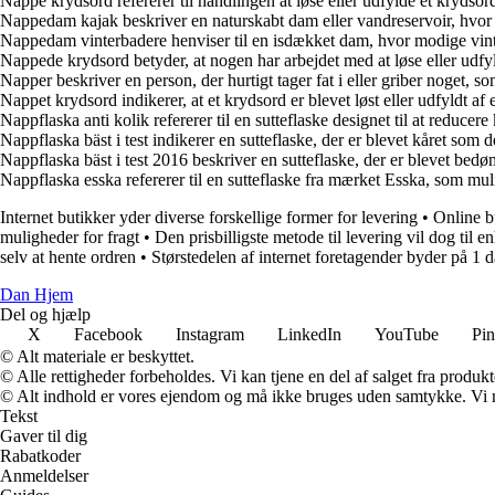
Nappe krydsord refererer til handlingen at løse eller udfylde et krydsor
Nappedam kajak beskriver en naturskabt dam eller vandreservoir, hvor 
Nappedam vinterbadere henviser til en isdækket dam, hvor modige vinte
Nappede krydsord betyder, at nogen har arbejdet med at løse eller udfyl
Napper beskriver en person, der hurtigt tager fat i eller griber noget, s
Nappet krydsord indikerer, at et krydsord er blevet løst eller udfyldt af
Nappflaska anti kolik refererer til en sutteflaske designet til at reduc
Nappflaska bäst i test indikerer en sutteflaske, der er blevet kåret som d
Nappflaska bäst i test 2016 beskriver en sutteflaske, der er blevet bedø
Nappflaska esska refererer til en sutteflaske fra mærket Esska, som mu
Internet butikker yder diverse forskellige former for levering
•
Online b
muligheder for fragt
•
Den prisbilligste metode til levering vil dog til 
selv at hente ordren
•
Størstedelen af internet foretagender byder på 1 
Dan Hjem
Del og hjælp
X
Facebook
Instagram
LinkedIn
YouTube
Pin
© Alt materiale er beskyttet.
© Alle rettigheder forbeholdes. Vi kan tjene en del af salget fra produk
© Alt indhold er vores ejendom og må ikke bruges uden samtykke. Vi mod
Tekst
Gaver til dig
Rabatkoder
Anmeldelser