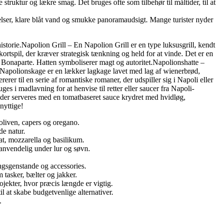
struktur og lækre smag. Det bruges ofte som tilbehør til måltider, til at
elser, klare blåt vand og smukke panoramaudsigt. Mange turister nyder
istorie.Napolion Grill – En Napolion Grill er en type luksusgrill, kendt
rtspil, der kræver strategisk tænkning og held for at vinde. Det er en
on Bonaparte. Hatten symboliserer magt og autoritet.Napolionshatte –
 Napolionskage er en lækker lagkage lavet med lag af wienerbrød,
 til en serie af romantiske romaner, der udspiller sig i Napoli eller
es i madlavning for at henvise til retter eller saucer fra Napoli-
a, der serveres med en tomatbaseret sauce krydret med hvidløg,
nyttige!
f oliven, capers og oregano.
de natur.
at, mozzarella og basilikum.
anvendelig under lur og søvn.
ingsgenstande og accessories.
 tasker, bælter og jakker.
jekter, hvor præcis længde er vigtig.
il at skabe budgetvenlige alternativer.
.