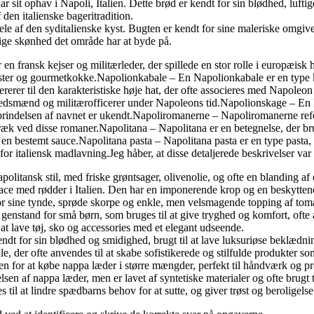
t ophav i Napoli, Italien. Dette brød er kendt for sin blødhed, luftige 
 den italienske bageritradition.
le af den syditalienske kyst. Bugten er kendt for sine maleriske omgiv
lige skønhed det område har at byde på.
 fransk kejser og militærleder, der spillede en stor rolle i europæisk h
iaster og gourmetkokke.Napolionkabale – En Napolionkabale er en type ko
ererer til den karakteristiske høje hat, der ofte associeres med Napole
embedsmænd og militærofficerer under Napoleons tid.Napolionskage – En
delsen af navnet er ukendt.Napoliromanerne – Napoliromanerne refererer
træk ved disse romaner.Napolitana – Napolitana er en betegnelse, der brug
med en bestemt sauce.Napolitana pasta – Napolitana pasta er en type past
or italiensk madlavning.Jeg håber, at disse detaljerede beskrivelser var 
napolitansk stil, med friske grøntsager, olivenolie, og ofte en blanding a
erace med rødder i Italien. Den har en imponerende krop og en beskytten
for sine tynde, sprøde skorpe og enkle, men velsmagende topping af tom
nstand for små børn, som bruges til at give tryghed og komfort, ofte 
 at lave tøj, sko og accessories med et elegant udseende.
kendt for sin blødhed og smidighed, brugt til at lave luksuriøse beklædn
, der ofte anvendes til at skabe sofistikerede og stilfulde produkter som
n for at købe nappa læder i større mængder, perfekt til håndværk og pro
lsen af nappa læder, men er lavet af syntetiske materialer og ofte brugt t
til at lindre spædbarns behov for at sutte, og giver trøst og beroligelse