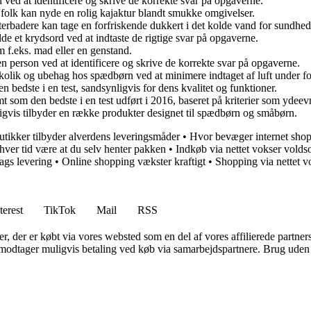
d ved at identificere og skrive de korrekte svar på opgaverne.
folk kan nyde en rolig kajaktur blandt smukke omgivelser.
rbadere kan tage en forfriskende dukkert i det kolde vand for sundhed
de et krydsord ved at indtaste de rigtige svar på opgaverne.
om f.eks. mad eller en genstand.
 en person ved at identificere og skrive de korrekte svar på opgaverne.
ere kolik og ubehag hos spædbørn ved at minimere indtaget af luft under f
en bedste i en test, sandsynligvis for dens kvalitet og funktioner.
mt som den bedste i en test udført i 2016, baseret på kriterier som ydee
ligvis tilbyder en række produkter designet til spædbørn og småbørn.
utikker tilbyder alverdens leveringsmåder
•
Hvor bevæger internet shop
enhver tid være at du selv henter pakken
•
Indkøb via nettet vokser volds
dags levering
•
Online shopping vækster kraftigt
•
Shopping via nettet v
terest
TikTok
Mail
RSS
ter, der er købt via vores websted som en del af vores affilierede partne
tager muligvis betaling ved køb via samarbejdspartnere. Brug uden till