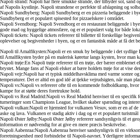
Napoli strand: Napoli har flere smukke strande, der tilbyder sol, san
af Napolis kystlinje. Napoli strandene er perfekte til afslapning og solb
Napoli Sundbyberg: Napoli Sundbyberg er en pizzeria beliggende i byen 
Sundbyberg er et populært spisested for pizzaelskere i området.
Napoli Svendborg: Napoli Svendborg er en restaurant beliggende i byen
gode mad og hyggelige atmosfære, og er et populært valg for både lokal
Napoli tickets: Napoli tickets refererer til billetter til forskellige be
oplevelser og begivenheder i byen, og er en fantastisk måde at få det be
Napoli til Amalfikysten:Napoli er en smuk by beliggende i det sydlige I
til Amalfikysten byder på en malerisk køretur langs kysten, hvor man
Napoli trøje:En Napoli trøje refererer til en trøje, der bærer emblemet 
brystet. Mange fans af Napoli elsker at bære holdets trøje for at vise dere
Napoli vejr:Napoli har et typisk middelhavsklima med varme somre og mi
temperaturer. Det er altid en god idé at tjekke vejrudsigten, når man p
Napoli vs:Napoli vs refererer ofte til en kommende fodboldkamp, hvor N
kampe for at støtte deres foretrukne hold.
Napoli vs Real Madrid:Napoli vs Real Madrid henviser til en specifi
turneringer som Champions League, hvilket skaber spænding og interes
Napoli vulkan:Napoli er hjemsted for vulkanen Vesuv, som er en af de 
aske og lava. Vulkanen er stadig aktiv i dag og er et populært turistmål
Napoli Øster Jølby:Napoli Øster Jølby refererer sandsynligvis til et ge
information er nødvendig for at give en mere præcis beskrivelse.
Napoli Aabenraa:Napoli Aabenraa henviser sandsynligvis til en virksomh
forretningsenhed med forbindelse til Napoli-navnet. Yderligere informati