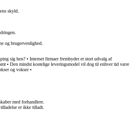
ens skyld.
odringen.
vne og brugervenlighed.
ping sig hen?
•
Internet firmaer frembyder et stort udvalg af
omt
•
Den mindst kostelige leveringsmodel vil dog til enhver tid være
okser og vokser
•
rskaber med forhandlere.
adelse er ikke tilladt.