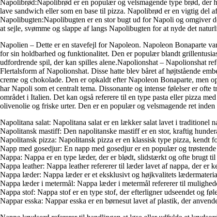
Napolibrød:Napolibrød er en populær og velsmagende type brød, der har si
lave sandwich eller som en base til pizza. Napolibrød er en vigtig del af
Napolibugten:Napolibugten er en stor bugt ud for Napoli og omgiver de
at sejle, svømme og slappe af langs Napolibugten for at nyde det natur
Napolien – Dette er en stavefejl for Napoleon. Napoleon Bonaparte var en
for sin holdbarhed og funktionalitet. Den er populær blandt grillentus
udfordrende spil, der kan spilles alene.Napolionshat – Napolionshat ref
Flertalsform af Napolionshat. Disse hatte blev båret af højtstående 
creme og chokolade. Den er opkaldt efter Napoleon Bonaparte, men oprin
har Napoli som et centralt tema. Dissonante og intense følelser er ofte 
området i Italien. Det kan også referere til en type pasta eller pizza 
olivenolie og friske urter. Den er en populær og velsmagende ret inden f
Napolitana salat: Napolitana salat er en lækker salat lavet i traditionel 
Napolitansk mastiff: Den napolitanske mastiff er en stor, kraftig hund
Napolitansk pizza: Napolitansk pizza er en klassisk type pizza, kendt 
Napp med gosedjur: En napp med gosedjur er en populær og trøstende ge
Nappa: Nappa er en type læder, der er blødt, slidstærkt og ofte brugt til
Nappa leather: Nappa leather refererer til læder lavet af nappa, der er 
Nappa læder: Nappa læder er et eksklusivt og højkvalitets lædermateriale
Nappa læder i metermål: Nappa læder i metermål refererer til mulighede
Nappa stof: Nappa stof er en type stof, der efterligner udseendet og føle
Nappar esska: Nappar esska er en børnesut lavet af plastik, der anvendes 