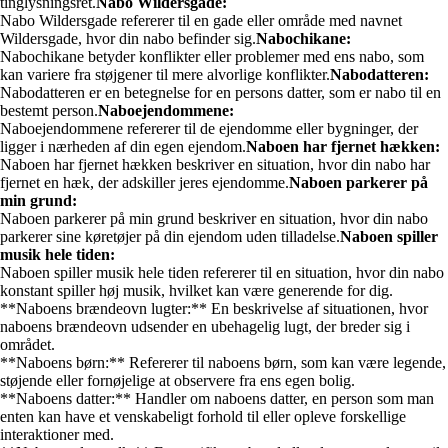
tinglysningsret.
Nabo Wildersgade:
Nabo Wildersgade refererer til en gade eller område med navnet
Wildersgade, hvor din nabo befinder sig.
Nabochikane:
Nabochikane betyder konflikter eller problemer med ens nabo, som
kan variere fra støjgener til mere alvorlige konflikter.
Nabodatteren:
Nabodatteren er en betegnelse for en persons datter, som er nabo til en
bestemt person.
Naboejendommene:
Naboejendommene refererer til de ejendomme eller bygninger, der
ligger i nærheden af din egen ejendom.
Naboen har fjernet hækken:
Naboen har fjernet hækken beskriver en situation, hvor din nabo har
fjernet en hæk, der adskiller jeres ejendomme.
Naboen parkerer på
min grund:
Naboen parkerer på min grund beskriver en situation, hvor din nabo
parkerer sine køretøjer på din ejendom uden tilladelse.
Naboen spiller
musik hele tiden:
Naboen spiller musik hele tiden refererer til en situation, hvor din nabo
konstant spiller høj musik, hvilket kan være generende for dig.
**Naboens brændeovn lugter:** En beskrivelse af situationen, hvor
naboens brændeovn udsender en ubehagelig lugt, der breder sig i
området.
**Naboens børn:** Refererer til naboens børn, som kan være legende,
støjende eller fornøjelige at observere fra ens egen bolig.
**Naboens datter:** Handler om naboens datter, en person som man
enten kan have et venskabeligt forhold til eller opleve forskellige
interaktioner med.