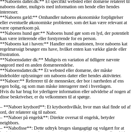
**Naboens datter.dk:** Et specifikt websted eller domæne relateret til
naboens datter, muligvis med information om hende eller hendes
interesser.
**Naboens gæld:** Omhandler naboens økonomiske forpligtelser
eller eventuelle økonomiske problemer, som det kan være relevant at
være opmærksom på.
**Naboens hund gør:** Naboens hund gør som en lyd, der potentielt
kan være irriterende eller forstyrrende for en person.
**Naboens kat i haven:** Handler om situationen, hvor naboens kat
regelmæssigt besøger ens have, hvilket enten kan vække glæde eller
frustration.
**Naboensdatter dk:** Muligvis en variation af tidligere nævnte
søgeord med en anden domæneendelse.
**Naboensdatter.dk:** Et websted eller domæne, der måske
indeholder oplysninger om naboens datter eller hendes aktiviteter.
**Naboer:** Refererer til de mennesker, der bor i nærheden af ens
egen bolig, og som man måske interagerer med i hverdagen.
Hvis du har brug for yderligere information eller udvidelse af nogen af ​​
disse beskrivelser, er du velkommen til at spørge.
– **Naboer krydsord**: Et krydsordsvilkår, hvor man skal finde ud af
ord, der relaterer sig til naboer.
– **Naboer på engelsk**: Direkte oversat til engelsk, betyder
neighbors.
– **Nabofisse**: Dette udtryk bruges slangagtigt og vulgært for at