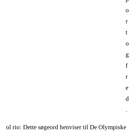
o
r
t
o
g
f
r
e
d
.
ol rio: Dette søgeord henviser til De Olympiske