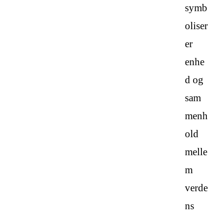
symb
oliser
er
enhe
d og
sam
menh
old
melle
m
verde
ns