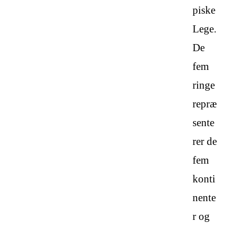
piske
Lege.
De
fem
ringe
repræ
sente
rer de
fem
konti
nente
r og