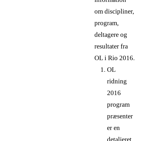
om discipliner,
program,
deltagere og
resultater fra
OL i Rio 2016.
OL
ridning
2016
program
præsenter
er en
detaljeret