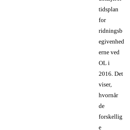
tidsplan
for
ridningsb
egivenhed
erne ved
OL i
2016. Det
viser,
hvornår
de
forskellig
e