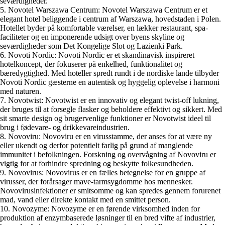
seværdigheder.
5. Novotel Warszawa Centrum: Novotel Warszawa Centrum er et
elegant hotel beliggende i centrum af Warszawa, hovedstaden i Polen.
Hotellet byder på komfortable værelser, en lækker restaurant, spa-
faciliteter og en imponerende udsigt over byens skyline og
seværdigheder som Det Kongelige Slot og Lazienki Park.
6. Novoti Nordic: Novoti Nordic er et skandinavisk inspireret
hotelkoncept, der fokuserer på enkelhed, funktionalitet og
bæredygtighed. Med hoteller spredt rundt i de nordiske lande tilbyder
Novoti Nordic gæsterne en autentisk og hyggelig oplevelse i harmoni
med naturen.
7. Novotwist: Novotwist er en innovativ og elegant twist-off lukning,
der bruges til at forsegle flasker og beholdere effektivt og sikkert. Med
sit smarte design og brugervenlige funktioner er Novotwist ideel til
brug i fødevare- og drikkevareindustrien.
8. Novoviru: Novoviru er en virusstamme, der anses for at være ny
eller ukendt og derfor potentielt farlig på grund af manglende
immunitet i befolkningen. Forskning og overvågning af Novoviru er
vigtig for at forhindre spredning og beskytte folkesundheden.
9. Novovirus: Novovirus er en fælles betegnelse for en gruppe af
virusser, der forårsager mave-tarmsygdomme hos mennesker.
Novovirusinfektioner er smitsomme og kan spredes gennem forurenet
mad, vand eller direkte kontakt med en smittet person.
10. Novozyme: Novozyme er en førende virksomhed inden for
produktion af enzymbaserede løsninger til en bred vifte af industrier,