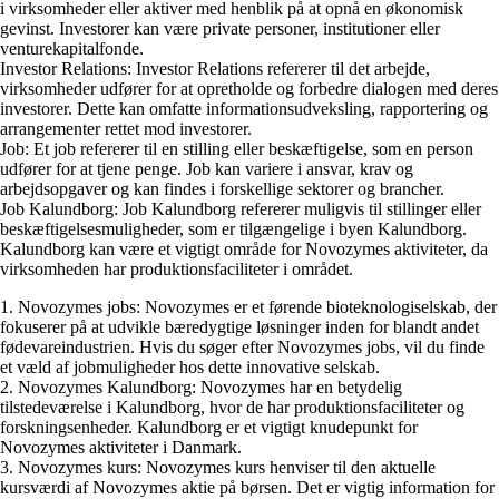
i virksomheder eller aktiver med henblik på at opnå en økonomisk
gevinst. Investorer kan være private personer, institutioner eller
venturekapitalfonde.
Investor Relations: Investor Relations refererer til det arbejde,
virksomheder udfører for at opretholde og forbedre dialogen med deres
investorer. Dette kan omfatte informationsudveksling, rapportering og
arrangementer rettet mod investorer.
Job: Et job refererer til en stilling eller beskæftigelse, som en person
udfører for at tjene penge. Job kan variere i ansvar, krav og
arbejdsopgaver og kan findes i forskellige sektorer og brancher.
Job Kalundborg: Job Kalundborg refererer muligvis til stillinger eller
beskæftigelsesmuligheder, som er tilgængelige i byen Kalundborg.
Kalundborg kan være et vigtigt område for Novozymes aktiviteter, da
virksomheden har produktionsfaciliteter i området.
1. Novozymes jobs: Novozymes er et førende bioteknologiselskab, der
fokuserer på at udvikle bæredygtige løsninger inden for blandt andet
fødevareindustrien. Hvis du søger efter Novozymes jobs, vil du finde
et væld af jobmuligheder hos dette innovative selskab.
2. Novozymes Kalundborg: Novozymes har en betydelig
tilstedeværelse i Kalundborg, hvor de har produktionsfaciliteter og
forskningsenheder. Kalundborg er et vigtigt knudepunkt for
Novozymes aktiviteter i Danmark.
3. Novozymes kurs: Novozymes kurs henviser til den aktuelle
kursværdi af Novozymes aktie på børsen. Det er vigtig information for