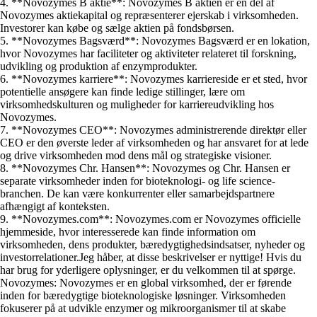
4. **Novozymes B aktie**: Novozymes B aktien er en del af
Novozymes aktiekapital og repræsenterer ejerskab i virksomheden.
Investorer kan købe og sælge aktien på fondsbørsen.
5. **Novozymes Bagsværd**: Novozymes Bagsværd er en lokation,
hvor Novozymes har faciliteter og aktiviteter relateret til forskning,
udvikling og produktion af enzymprodukter.
6. **Novozymes karriere**: Novozymes karriereside er et sted, hvor
potentielle ansøgere kan finde ledige stillinger, lære om
virksomhedskulturen og muligheder for karriereudvikling hos
Novozymes.
7. **Novozymes CEO**: Novozymes administrerende direktør eller
CEO er den øverste leder af virksomheden og har ansvaret for at lede
og drive virksomheden mod dens mål og strategiske visioner.
8. **Novozymes Chr. Hansen**: Novozymes og Chr. Hansen er
separate virksomheder inden for bioteknologi- og life science-
branchen. De kan være konkurrenter eller samarbejdspartnere
afhængigt af konteksten.
9. **Novozymes.com**: Novozymes.com er Novozymes officielle
hjemmeside, hvor interesserede kan finde information om
virksomheden, dens produkter, bæredygtighedsindsatser, nyheder og
investorrelationer.Jeg håber, at disse beskrivelser er nyttige! Hvis du
har brug for yderligere oplysninger, er du velkommen til at spørge.
Novozymes: Novozymes er en global virksomhed, der er førende
inden for bæredygtige bioteknologiske løsninger. Virksomheden
fokuserer på at udvikle enzymer og mikroorganismer til at skabe