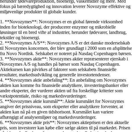
herunder fødevareproduktion, bioenergi, vaskemidler og mere. Med
fokus på bæredygtighed og innovation leverer Novozyme effektive og
miljøvenlige produkter til globale kunder.
1. **Novozymes**: Novozymes er en global førende virksomhed
inden for bioteknologi, der producerer enzymer og mikrobielle
løsninger til en bred vifte af industrier, herunder fødevarer, landbrug,
tekstiler og bioenergi.
2. **Novozymes A/S**: Novozymes A/S er det danske moderselskab
til Novozymes koncernen, der blev grundlagt i 2000 som en afsplittelse
fra Novo Nordisk. Selskabet er noteret på Nasdaq Copenhagen børsen.
3. **Novozymes aktie**: Novozymes aktier repræsenterer ejerskab i
Novozymes A/S og handles på børser som Nasdaq Copenhagen.
Aktiekursen kan påvirkes af faktorer som selskabets finansielle
resultater, markedsudvikling og generelle investortendenser.
4. **Novozymes aktie anbefaling**: En anbefaling om Novozymes
aktien kan komme fra finansielle analytikere, investeringsbanker eller
andre eksperter, der vurderer aktien ud fra forskellige kriterier som
vækstpotentiale, risiko og markedsvurderinger.
5. **Novozymes aktie kursmål**: Aktie kursmålet for Novozymes
angiver det prisniveau, som eksperter eller analytikere forventer, at
aktien kan nå på en given tidshorisont. Kursmålet kan variere
afhængigt af analysemiljøer og markedsvurderinger.
6. **Novozymes aktie pris**: Novozymes aktieprisen er den aktuelle
pris, som investorer kan købe eller sælge aktien til på markedet. Prisen