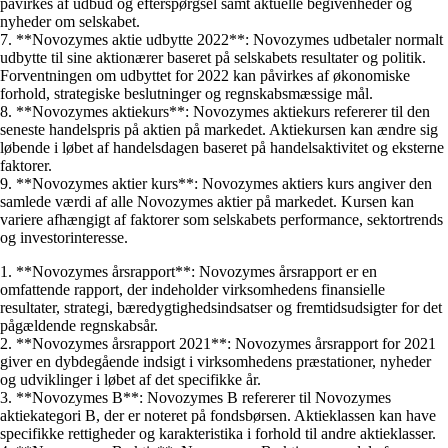
påvirkes af udbud og efterspørgsel samt aktuelle begivenheder og
nyheder om selskabet.
7. **Novozymes aktie udbytte 2022**: Novozymes udbetaler normalt
udbytte til sine aktionærer baseret på selskabets resultater og politik.
Forventningen om udbyttet for 2022 kan påvirkes af økonomiske
forhold, strategiske beslutninger og regnskabsmæssige mål.
8. **Novozymes aktiekurs**: Novozymes aktiekurs refererer til den
seneste handelspris på aktien på markedet. Aktiekursen kan ændre sig
løbende i løbet af handelsdagen baseret på handelsaktivitet og eksterne
faktorer.
9. **Novozymes aktier kurs**: Novozymes aktiers kurs angiver den
samlede værdi af alle Novozymes aktier på markedet. Kursen kan
variere afhængigt af faktorer som selskabets performance, sektortrends
og investorinteresse.
1. **Novozymes årsrapport**: Novozymes årsrapport er en
omfattende rapport, der indeholder virksomhedens finansielle
resultater, strategi, bæredygtighedsindsatser og fremtidsudsigter for det
pågældende regnskabsår.
2. **Novozymes årsrapport 2021**: Novozymes årsrapport for 2021
giver en dybdegående indsigt i virksomhedens præstationer, nyheder
og udviklinger i løbet af det specifikke år.
3. **Novozymes B**: Novozymes B refererer til Novozymes
aktiekategori B, der er noteret på fondsbørsen. Aktieklassen kan have
specifikke rettigheder og karakteristika i forhold til andre aktieklasser.