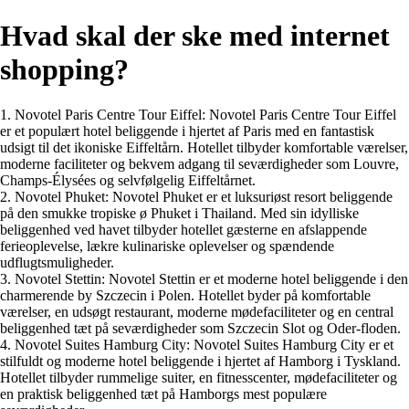
Hvad skal der ske med internet
shopping?
1. Novotel Paris Centre Tour Eiffel: Novotel Paris Centre Tour Eiffel
er et populært hotel beliggende i hjertet af Paris med en fantastisk
udsigt til det ikoniske Eiffeltårn. Hotellet tilbyder komfortable værelser,
moderne faciliteter og bekvem adgang til seværdigheder som Louvre,
Champs-Élysées og selvfølgelig Eiffeltårnet.
2. Novotel Phuket: Novotel Phuket er et luksuriøst resort beliggende
på den smukke tropiske ø Phuket i Thailand. Med sin idylliske
beliggenhed ved havet tilbyder hotellet gæsterne en afslappende
ferieoplevelse, lækre kulinariske oplevelser og spændende
udflugtsmuligheder.
3. Novotel Stettin: Novotel Stettin er et moderne hotel beliggende i den
charmerende by Szczecin i Polen. Hotellet byder på komfortable
værelser, en udsøgt restaurant, moderne mødefaciliteter og en central
beliggenhed tæt på seværdigheder som Szczecin Slot og Oder-floden.
4. Novotel Suites Hamburg City: Novotel Suites Hamburg City er et
stilfuldt og moderne hotel beliggende i hjertet af Hamborg i Tyskland.
Hotellet tilbyder rummelige suiter, en fitnesscenter, mødefaciliteter og
en praktisk beliggenhed tæt på Hamborgs mest populære