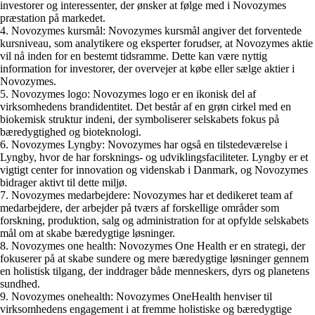
investorer og interessenter, der ønsker at følge med i Novozymes
præstation på markedet.
4. Novozymes kursmål: Novozymes kursmål angiver det forventede
kursniveau, som analytikere og eksperter forudser, at Novozymes aktie
vil nå inden for en bestemt tidsramme. Dette kan være nyttig
information for investorer, der overvejer at købe eller sælge aktier i
Novozymes.
5. Novozymes logo: Novozymes logo er en ikonisk del af
virksomhedens brandidentitet. Det består af en grøn cirkel med en
biokemisk struktur indeni, der symboliserer selskabets fokus på
bæredygtighed og bioteknologi.
6. Novozymes Lyngby: Novozymes har også en tilstedeværelse i
Lyngby, hvor de har forsknings- og udviklingsfaciliteter. Lyngby er et
vigtigt center for innovation og videnskab i Danmark, og Novozymes
bidrager aktivt til dette miljø.
7. Novozymes medarbejdere: Novozymes har et dedikeret team af
medarbejdere, der arbejder på tværs af forskellige områder som
forskning, produktion, salg og administration for at opfylde selskabets
mål om at skabe bæredygtige løsninger.
8. Novozymes one health: Novozymes One Health er en strategi, der
fokuserer på at skabe sundere og mere bæredygtige løsninger gennem
en holistisk tilgang, der inddrager både menneskers, dyrs og planetens
sundhed.
9. Novozymes onehealth: Novozymes OneHealth henviser til
virksomhedens engagement i at fremme holistiske og bæredygtige