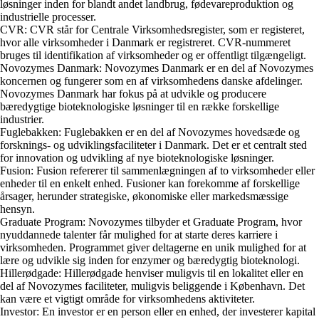
løsninger inden for blandt andet landbrug, fødevareproduktion og
industrielle processer.
CVR: CVR står for Centrale Virksomhedsregister, som er registeret,
hvor alle virksomheder i Danmark er registreret. CVR-nummeret
bruges til identifikation af virksomheder og er offentligt tilgængeligt.
Novozymes Danmark: Novozymes Danmark er en del af Novozymes
koncernen og fungerer som en af virksomhedens danske afdelinger.
Novozymes Danmark har fokus på at udvikle og producere
bæredygtige bioteknologiske løsninger til en række forskellige
industrier.
Fuglebakken: Fuglebakken er en del af Novozymes hovedsæde og
forsknings- og udviklingsfaciliteter i Danmark. Det er et centralt sted
for innovation og udvikling af nye bioteknologiske løsninger.
Fusion: Fusion refererer til sammenlægningen af to virksomheder eller
enheder til en enkelt enhed. Fusioner kan forekomme af forskellige
årsager, herunder strategiske, økonomiske eller markedsmæssige
hensyn.
Graduate Program: Novozymes tilbyder et Graduate Program, hvor
nyuddannede talenter får mulighed for at starte deres karriere i
virksomheden. Programmet giver deltagerne en unik mulighed for at
lære og udvikle sig inden for enzymer og bæredygtig bioteknologi.
Hillerødgade: Hillerødgade henviser muligvis til en lokalitet eller en
del af Novozymes faciliteter, muligvis beliggende i København. Det
kan være et vigtigt område for virksomhedens aktiviteter.
Investor: En investor er en person eller en enhed, der investerer kapital